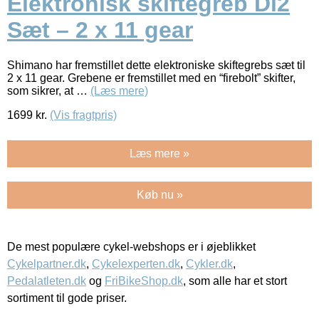
Elektronisk skiftegreb Di2
Sæt – 2 x 11 gear
Shimano har fremstillet dette elektroniske skiftegrebs sæt til
2 x 11 gear. Grebene er fremstillet med en “firebolt” skifter,
som sikrer, at …
(Læs mere)
1699
kr.
(Vis fragtpris)
Læs mere »
Køb nu »
De mest populære cykel-webshops er i øjeblikket
Cykelpartner.dk
,
Cykelexperten.dk
,
Cykler.dk
,
Pedalatleten.dk
og
FriBikeShop.dk
, som alle har et stort
sortiment til gode priser.