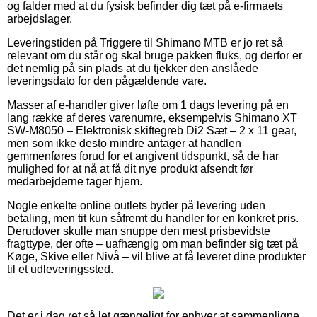
og falder med at du fysisk befinder dig tæt på e-firmaets
arbejdslager.
Leveringstiden på Triggere til Shimano MTB er jo ret så
relevant om du står og skal bruge pakken fluks, og derfor er
det nemlig på sin plads at du tjekker den anslåede
leveringsdato for den pågældende vare.
Masser af e-handler giver løfte om 1 dags levering på en
lang række af deres varenumre, eksempelvis Shimano XT
SW-M8050 – Elektronisk skiftegreb Di2 Sæt – 2 x 11 gear,
men som ikke desto mindre antager at handlen
gemmenføres forud for et angivent tidspunkt, så de har
mulighed for at nå at få dit nye produkt afsendt før
medarbejderne tager hjem.
Nogle enkelte online outlets byder på levering uden
betaling, men tit kun såfremt du handler for en konkret pris.
Derudover skulle man snuppe den mest prisbevidste
fragttype, der ofte – uafhængig om man befinder sig tæt på
Køge, Skive eller Nivå – vil blive at få leveret dine produkter
til et udleveringssted.
Det er i dag ret så let gængeligt for enhver at sammenligne