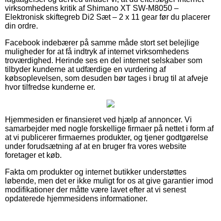
virksomhedens kritik af Shimano XT SW-M8050 –
Elektronisk skiftegreb Di2 Sæt – 2 x 11 gear før du placerer
din ordre.
Facebook indebærer på samme måde stort set belejlige
muligheder for at få indtryk af internet virksomhedens
troværdighed. Herinde ses en del internet selskaber som
tilbyder kunderne at udfærdige en vurdering af
købsoplevelsen, som desuden bør tages i brug til at afveje
hvor tilfredse kunderne er.
Hjemmesiden er finansieret ved hjælp af annoncer. Vi
samarbejder med nogle forskellige firmaer på nettet i form af
at vi publicerer firmaernes produkter, og tjener godtgørelse
under forudsætning af at en bruger fra vores website
foretager et køb.
Fakta om produkter og internet butikker understøttes
løbende, men det er ikke muligt for os at give garantier imod
modifikationer der måtte være lavet efter at vi senest
opdaterede hjemmesidens informationer.