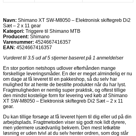
Navn:
Shimano XT SW-M8050 – Elektronisk skiftegreb Di2
Sæt – 2 x 11 gear
Kategori:
Triggere til Shimano MTB
Producent:
Shimano
Varenummer:
4524667416357
EAN:
4524667416357
Vurderet til
3.5
ud af 5 stjerner baseret på
1
anmeldelser
En stor portion netshops udlover efterhånden mange
forskellige leveringsmåder. En der er meget almindelig er nu
om dage at få leveret til en pakkeshop, så du selv har
mulighed for at hente de bestilte produkter når du har lyst.
Fragtmuligheden er nemlig super praktisk, og oftest tillige
den mindst kostelige form for levering ved køb af Shimano
XT SW-M8050 – Elektronisk skiftegreb Di2 Sæt – 2 x 11
gear.
Du kan tillige forsøge at få leveret hjem til dig eller ud på din
arbejdsplads. Fragtmetoden viser sig godt nok lidt dyrere,
men ydermere usædvanlig bekvem. Den mest letkøbte
løsning er uden tvivl at du selv henter ordren, som dog står