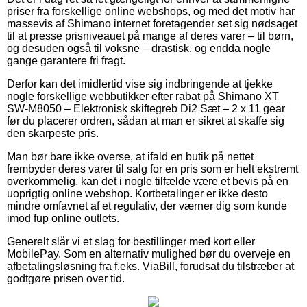
priser fra forskellige online webshops, og med det motiv har
massevis af Shimano internet foretagender set sig nødsaget
til at presse prisniveauet på mange af deres varer – til børn,
og desuden også til voksne – drastisk, og endda nogle
gange garantere fri fragt.
Derfor kan det imidlertid vise sig indbringende at tjekke
nogle forskellige webbutikker efter rabat på Shimano XT
SW-M8050 – Elektronisk skiftegreb Di2 Sæt – 2 x 11 gear
før du placerer ordren, sådan at man er sikret at skaffe sig
den skarpeste pris.
Man bør bare ikke overse, at ifald en butik på nettet
frembyder deres varer til salg for en pris som er helt ekstremt
overkommelig, kan det i nogle tilfælde være et bevis på en
uoprigtig online webshop. Kortbetalinger er ikke desto
mindre omfavnet af et regulativ, der værner dig som kunde
imod fup online outlets.
Generelt slår vi et slag for bestillinger med kort eller
MobilePay. Som en alternativ mulighed bør du overveje en
afbetalingsløsning fra f.eks. ViaBill, forudsat du tilstræber at
godtgøre prisen over tid.