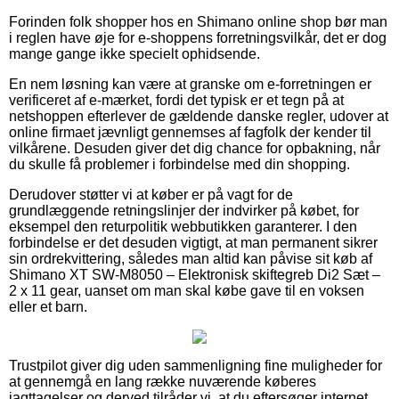
Forinden folk shopper hos en Shimano online shop bør man
i reglen have øje for e-shoppens forretningsvilkår, det er dog
mange gange ikke specielt ophidsende.
En nem løsning kan være at granske om e-forretningen er
verificeret af e-mærket, fordi det typisk er et tegn på at
netshoppen efterlever de gældende danske regler, udover at
online firmaet jævnligt gennemses af fagfolk der kender til
vilkårene. Desuden giver det dig chance for opbakning, når
du skulle få problemer i forbindelse med din shopping.
Derudover støtter vi at køber er på vagt for de
grundlæggende retningslinjer der indvirker på købet, for
eksempel den returpolitik webbutikken garanterer. I den
forbindelse er det desuden vigtigt, at man permanent sikrer
sin ordrekvittering, således man altid kan påvise sit køb af
Shimano XT SW-M8050 – Elektronisk skiftegreb Di2 Sæt –
2 x 11 gear, uanset om man skal købe gave til en voksen
eller et barn.
Trustpilot giver dig uden sammenligning fine muligheder for
at gennemgå en lang række nuværende køberes
iagttagelser og derved tilråder vi, at du eftersøger internet