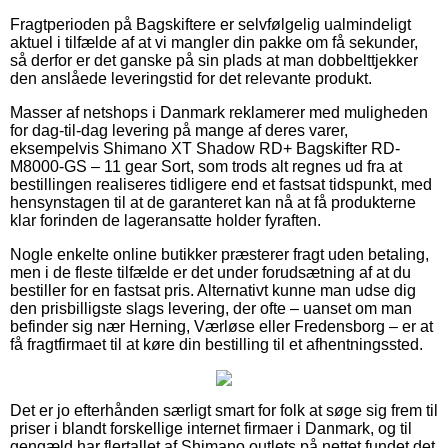
Fragtperioden på Bagskiftere er selvfølgelig ualmindeligt
aktuel i tilfælde af at vi mangler din pakke om få sekunder,
så derfor er det ganske på sin plads at man dobbelttjekker
den anslåede leveringstid for det relevante produkt.
Masser af netshops i Danmark reklamerer med muligheden
for dag-til-dag levering på mange af deres varer,
eksempelvis Shimano XT Shadow RD+ Bagskifter RD-
M8000-GS – 11 gear Sort, som trods alt regnes ud fra at
bestillingen realiseres tidligere end et fastsat tidspunkt, med
hensynstagen til at de garanteret kan nå at få produkterne
klar forinden de lageransatte holder fyraften.
Nogle enkelte online butikker præsterer fragt uden betaling,
men i de fleste tilfælde er det under forudsætning af at du
bestiller for en fastsat pris. Alternativt kunne man udse dig
den prisbilligste slags levering, der ofte – uanset om man
befinder sig nær Herning, Værløse eller Fredensborg – er at
få fragtfirmaet til at køre din bestilling til et afhentningssted.
Det er jo efterhånden særligt smart for folk at søge sig frem til
priser i blandt forskellige internet firmaer i Danmark, og til
gengæld har flertallet af Shimano outlets på nettet fundet det