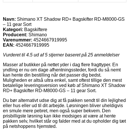
Navn:
Shimano XT Shadow RD+ Bagskifter RD-M8000-GS
– 11 gear Sort
Kategori:
Bagskiftere
Producent:
Shimano
Varenummer:
4524667919995
EAN:
4524667919995
Vurderet til
4.5
ud af 5 stjerner baseret på
25
anmeldelser
Masser af butikker på nettet yder i dag flere fragttyper. En
yndling er nu om dage afhentningssteder, fordi du så nemt
kan hente din bestilling når det passer dig bedst.
Muligheden er altså ultra enkel, samt oftest tillige den mest
betalelige leveringsversion ved køb af Shimano XT Shadow
RD+ Bagskifter RD-M8000-GS – 11 gear Sort.
Du bør alternativt udse dig at få pakken sendt til din lejlighed
eller hus eller ud til dit arbejde. Løsningen bliver uheldigvis
en smule mere pebret, men også super bekvem. Den
prisbilligste løsning kan ikke modsiges at være at hente
pakken selv, hvilket står og falder med at du opholder dig tæt
på netshoppens hjemsted.