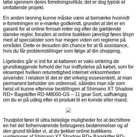
løbe igennem deres forretningsvilkår, det er dog typisk et
omfattende projekt.
En anden løsning kunne måske være at bemærke hvorvidt
e-forretningen er e-mærke godkendt, grundet at det er en
garanti for at online firmaet retter sig efter de gældende
danske regler, foruden at online butikken jævnligt føres tilsyn
med af specialister som har megen viden om reglerne på
området. Dette er desuden din chance for at få assistance,
hvis du får problemstillinger som følge af din shopping.
Ligeledes går vi ind for at køberen er vaks omkring de
grundlæggende forhold der har indflydelse på købet, som for
eksempel hvilken returrettighed internet virksomheden
anvender. I relation til det er det virkelig essesentielt, at man
permanent beholder sin ordremail, således man når som
helst vil kunne eftervise bestillingen af Shimano XT Shadow
RD+ Bagskifter RD-M8000-GS – 11 gear Sort, uafhængig
om du er på udkig efter et produkt til en kvinde eller mand.
Trustpilot fører til ultra belejlige muligheder for at dechifrere
en hel del forhenværende forbrugeres bedømmelser og af
den grund tilråder vi, at du tjekker online butikkens
vurderinger af Shimano XT Shadow RD+ Bagskifter RD-