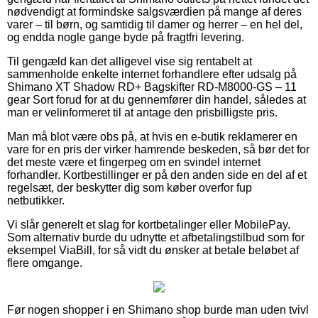
nødvendigt at formindske salgsværdien på mange af deres
varer – til børn, og samtidig til damer og herrer – en hel del,
og endda nogle gange byde på fragtfri levering.
Til gengæld kan det alligevel vise sig rentabelt at
sammenholde enkelte internet forhandlere efter udsalg på
Shimano XT Shadow RD+ Bagskifter RD-M8000-GS – 11
gear Sort forud for at du gennemfører din handel, således at
man er velinformeret til at antage den prisbilligste pris.
Man må blot være obs på, at hvis en e-butik reklamerer en
vare for en pris der virker hamrende beskeden, så bør det for
det meste være et fingerpeg om en svindel internet
forhandler. Kortbestillinger er på den anden side en del af et
regelsæt, der beskytter dig som køber overfor fup
netbutikker.
Vi slår generelt et slag for kortbetalinger eller MobilePay.
Som alternativ burde du udnytte et afbetalingstilbud som for
eksempel ViaBill, for så vidt du ønsker at betale beløbet af
flere omgange.
Før nogen shopper i en Shimano shop burde man uden tvivl