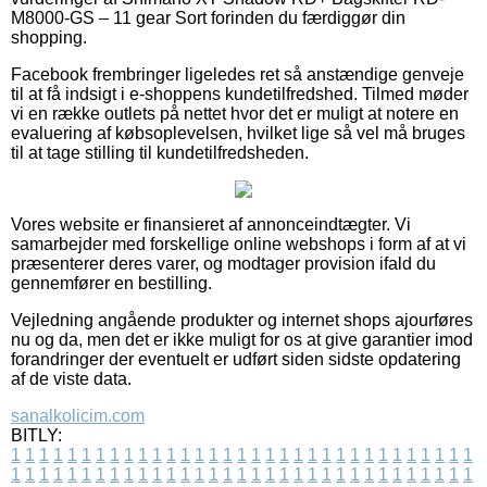
M8000-GS – 11 gear Sort forinden du færdiggør din
shopping.
Facebook frembringer ligeledes ret så anstændige genveje
til at få indsigt i e-shoppens kundetilfredshed. Tilmed møder
vi en række outlets på nettet hvor det er muligt at notere en
evaluering af købsoplevelsen, hvilket lige så vel må bruges
til at tage stilling til kundetilfredsheden.
Vores website er finansieret af annonceindtægter. Vi
samarbejder med forskellige online webshops i form af at vi
præsenterer deres varer, og modtager provision ifald du
gennemfører en bestilling.
Vejledning angående produkter og internet shops ajourføres
nu og da, men det er ikke muligt for os at give garantier imod
forandringer der eventuelt er udført siden sidste opdatering
af de viste data.
sanalkolicim.com
BITLY:
1
1
1
1
1
1
1
1
1
1
1
1
1
1
1
1
1
1
1
1
1
1
1
1
1
1
1
1
1
1
1
1
1
1
1
1
1
1
1
1
1
1
1
1
1
1
1
1
1
1
1
1
1
1
1
1
1
1
1
1
1
1
1
1
1
1