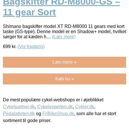
Bagskifter RD-M8000-GS –
11 gear Sort
Shimano bagskifter model XT RD-M8000 11 gears med kort
laske (GS-type). Denne model er en Shadow+ model, hvilket
sørger for at kæden h…
(Læs mere)
699
kr.
(Vis fragtpris)
Læs mere »
Køb nu »
De mest populære cykel-webshops er i øjeblikket
Cykelpartner.dk
,
Cykelexperten.dk
,
Cykler.dk
,
Pedalatleten.dk
og
FriBikeShop.dk
, som alle har et stort
sortiment til gode priser.