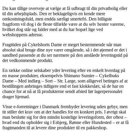
Du kan tillige overveje at vælge at få udbragt til din privatbolig eller
til din arbejdsplads. Den er beklageligvis en kende mere
omkostningsfuld, men endda særligt smertefri. Den billigste
fragtform vil dog i de fleste tilfælde være at du selv henter varerne,
hvilket dog står og falder med at du har bopæl lige ved
webshoppens adresse.
Fragttiden på Cykelshorts Dame er meget bestemmende når man
absolut skal bruge dine nye varer omgående, så i det øjemed er det i
sandhed passende at du ser nærmere på den anslåede leveringstid på
det vedkommende produkt.
En række online selskaber yder levering efter en enkelt hverdag på
en masse produkter, eksempelvis Shimano Sumire – Cykelbuks
Dame – Med indlæg – Sort – Str. Large, som alligevel betinges af at
bestillingen anbringes tidligere end et fast klokkeslæt, så de har en
chance for at nå at få produkterne sendt afsted før lagerpersonalet
drager hjemad.
Visse e-forretninger i Danmark frembyder levering uden gebyr, men
tit stiller det krav om at der handles for en konkret pris. I øvrigt skal
man beslutte sig for den mindst kostelige leveringsform, der oftest –
hvad end du opholder sig i Esbjerg, Rønne eller Hundested – er at få
fragtmanden til at levere dine produkter til en pakkeshop.