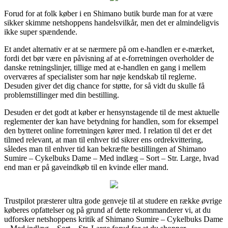
Forud for at folk køber i en Shimano butik burde man for at være
sikker skimme netshoppens handelsvilkår, men det er almindeligvis
ikke super spændende.
Et andet alternativ er at se nærmere på om e-handlen er e-mærket,
fordi det bør være en påvisning af at e-forretningen overholder de
danske retningslinjer, tillige med at e-handlen en gang i mellem
overværes af specialister som har nøje kendskab til reglerne.
Desuden giver det dig chance for støtte, for så vidt du skulle få
problemstillinger med din bestilling.
Desuden er det godt at køber er hensynstagende til de mest aktuelle
reglementer der kan have betydning for handlen, som for eksempel
den bytteret online forretningen kører med. I relation til det er det
tilmed relevant, at man til enhver tid sikrer ens ordrekvittering,
således man til enhver tid kan bekræfte bestillingen af Shimano
Sumire – Cykelbuks Dame – Med indlæg – Sort – Str. Large, hvad
end man er på gaveindkøb til en kvinde eller mand.
Trustpilot præsterer ultra gode genveje til at studere en række øvrige
køberes opfattelser og på grund af dette rekommanderer vi, at du
udforsker netshoppens kritik af Shimano Sumire – Cykelbuks Dame