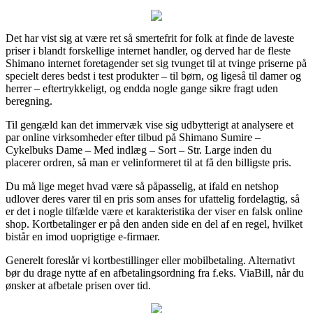
Det har vist sig at være ret så smertefrit for folk at finde de laveste
priser i blandt forskellige internet handler, og derved har de fleste
Shimano internet foretagender set sig tvunget til at tvinge priserne på
specielt deres bedst i test produkter – til børn, og ligeså til damer og
herrer – eftertrykkeligt, og endda nogle gange sikre fragt uden
beregning.
Til gengæld kan det immervæk vise sig udbytterigt at analysere et
par online virksomheder efter tilbud på Shimano Sumire –
Cykelbuks Dame – Med indlæg – Sort – Str. Large inden du
placerer ordren, så man er velinformeret til at få den billigste pris.
Du må lige meget hvad være så påpasselig, at ifald en netshop
udlover deres varer til en pris som anses for ufattelig fordelagtig, så
er det i nogle tilfælde være et karakteristika der viser en falsk online
shop. Kortbetalinger er på den anden side en del af en regel, hvilket
bistår en imod uoprigtige e-firmaer.
Generelt foreslår vi kortbestillinger eller mobilbetaling. Alternativt
bør du drage nytte af en afbetalingsordning fra f.eks. ViaBill, når du
ønsker at afbetale prisen over tid.