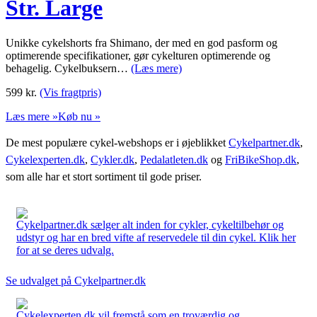
Str. Large
Unikke cykelshorts fra Shimano, der med en god pasform og
optimerende specifikationer, gør cykelturen optimerende og
behagelig. Cykelbuksern…
(Læs mere)
599
kr.
(Vis fragtpris)
Læs mere »
Køb nu »
De mest populære cykel-webshops er i øjeblikket
Cykelpartner.dk
,
Cykelexperten.dk
,
Cykler.dk
,
Pedalatleten.dk
og
FriBikeShop.dk
,
som alle har et stort sortiment til gode priser.
Cykelpartner.dk sælger alt inden for cykler, cykeltilbehør og
udstyr og har en bred vifte af reservedele til din cykel. Klik her
for at se deres udvalg.
Se udvalget på Cykelpartner.dk
Cykelexperten.dk vil fremstå som en troværdig og