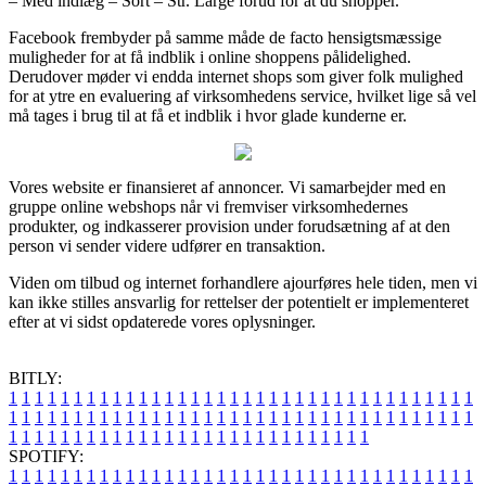
– Med indlæg – Sort – Str. Large forud for at du shopper.
Facebook frembyder på samme måde de facto hensigtsmæssige
muligheder for at få indblik i online shoppens pålidelighed.
Derudover møder vi endda internet shops som giver folk mulighed
for at ytre en evaluering af virksomhedens service, hvilket lige så vel
må tages i brug til at få et indblik i hvor glade kunderne er.
Vores website er finansieret af annoncer. Vi samarbejder med en
gruppe online webshops når vi fremviser virksomhedernes
produkter, og indkasserer provision under forudsætning af at den
person vi sender videre udfører en transaktion.
Viden om tilbud og internet forhandlere ajourføres hele tiden, men vi
kan ikke stilles ansvarlig for rettelser der potentielt er implementeret
efter at vi sidst opdaterede vores oplysninger.
BITLY:
1
1
1
1
1
1
1
1
1
1
1
1
1
1
1
1
1
1
1
1
1
1
1
1
1
1
1
1
1
1
1
1
1
1
1
1
1
1
1
1
1
1
1
1
1
1
1
1
1
1
1
1
1
1
1
1
1
1
1
1
1
1
1
1
1
1
1
1
1
1
1
1
1
1
1
1
1
1
1
1
1
1
1
1
1
1
1
1
1
1
1
1
1
1
1
1
1
1
1
1
SPOTIFY:
1
1
1
1
1
1
1
1
1
1
1
1
1
1
1
1
1
1
1
1
1
1
1
1
1
1
1
1
1
1
1
1
1
1
1
1