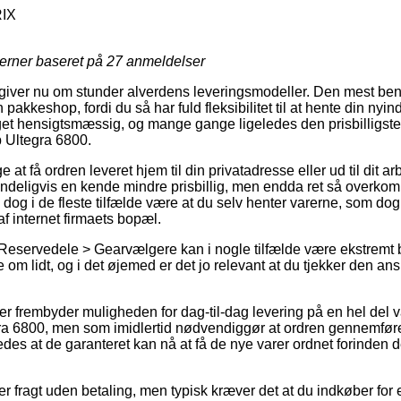
RIX
jerner baseret på
27
anmeldelser
giver nu om stunder alverdens leveringsmodeller. Den mest be
n pakkeshop, fordi du så har fuld fleksibilitet til at hente din ny
get hensigtsmæssig, og mange gange ligeledes den prisbilligst
 Ultegra 6800.
t få ordren leveret hjem til din privatadresse eller ud til dit a
ndeligvis en kende mindre prisbillig, men endda ret så overko
il dog i de fleste tilfælde være at du selv henter varerne, som dog
f internet firmaets bopæl.
Reservedele > Gearvælgere kan i nogle tilfælde være ekstremt 
om lidt, og i det øjemed er det jo relevant at du tjekker den a
r frembyder muligheden for dag-til-dag levering på en hel del
a 6800, men som imidlertid nødvendiggør at ordren gennemføres
edes at de garanteret kan nå at få de nye varer ordnet forinden d
 fragt uden betaling, men typisk kræver det at du indkøber for e