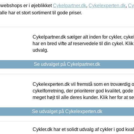
webshops er i øjeblikket
Cykelpartner.dk
,
Cykelexperten.dk
,
Cy
alle har et stort sortiment til gode priser.
Cykelpartner.dk sælger alt inden for cykler, cyke
har en bred vifte af reservedele til din cykel. Klik
udvalg.
Se udvalget på Cykelpartner.dk
Cykelexperten.dk vil fremstå som en troværdig o
cykelforretning, der prioriterer god kvalitet, god
meget højt til alle deres kunder. Klik her for at s
Se udvalget på Cykelexperten.dk
Cykler.dk har et solidt udvalg af cykler i god kvalit