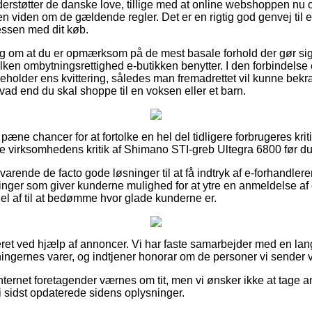
rstøtter de danske love, tillige med at online webshoppen nu og
 viden om de gældende regler. Det er en rigtig god genvej til 
cessen med dit køb.
rslag om at du er opmærksom på de mest basale forhold der gør si
ilken ombytningsrettighed e-butikken benytter. I den forbindelse
beholder ens kvittering, således man fremadrettet vil kunne bek
vad end du skal shoppe til en voksen eller et barn.
lt pæne chancer for at fortolke en hel del tidligere forbrugeres kri
ine virksomhedens kritik af Shimano STI-greb Ultegra 6800 før du
varende de facto gode løsninger til at få indtryk af e-forhandle
ninger som giver kunderne mulighed for at ytre en anmeldelse af
del af til at bedømme hvor glade kunderne er.
eret ved hjælp af annoncer. Vi har faste samarbejder med en la
ningernes varer, og indtjener honorar om de personer vi sender v
ternet foretagender værnes om tit, men vi ønsker ikke at tage an
i sidst opdaterede sidens oplysninger.