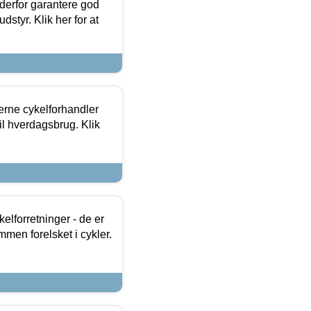
 derfor garantere god
dstyr. Klik her for at
erne cykelforhandler
til hverdagsbrug. Klik
lforretninger - de er
mmen forelsket i cykler.