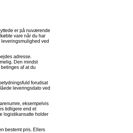
nyttede er på nuværende
indkøbte vare når du har
e leveringsmulighed ved
rbejdes adresse.
mmelig. Den mindst
 betinges af at du
betydningsfuld forudsat
nslåede leveringsdato ved
 varenumre, eksempelvis
 tidligere end et
e logistikansatte holder
n bestemt pris. Ellers