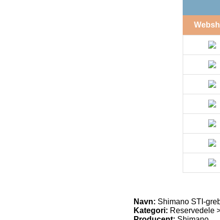
Websh
Navn:
Shimano STI-greb
Kategori:
Reservedele 
Producent:
Shimano