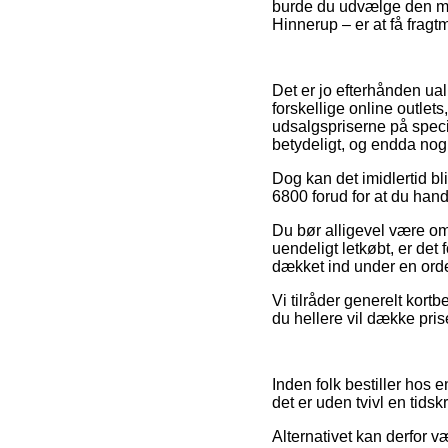
burde du udvælge den mest
Hinnerup – er at få fragtm
Det er jo efterhånden ua
forskellige online outlet
udsalgspriserne på specie
betydeligt, og endda nogl
Dog kan det imidlertid bl
6800 forud for at du handl
Du bør alligevel være omh
uendeligt letkøbt, er de
dækket ind under en orde
Vi tilråder generelt kortbe
du hellere vil dække pri
Inden folk bestiller hos
det er uden tvivl en tid
Alternativet kan derfor v