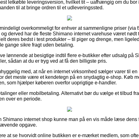
 letkøbte leveringsversion, hvilket tit – uafhængig om du bor i 
anden til at bringe ordren til et udleveringssted.
lmindeligt overkommeligt for enhver at sammenligne priser (via 
s, og derved har de fleste Shimano internet varehuse været nødt t
lt deres bedst i test produkter – til piger og drenge, men ligel
e gange sikre fragt uden betaling.
ive lønnende at besigtige indtil flere e-butikker efter udsalg på
er, sådan at du er tryg ved at få den billigste pris.
yggelig med, at når en internet virksomhed sælger varer til en 
t for det meste være et kendetegn på en snydagtig e-shop. Køb m
n, som hjælper køberen overfor uoprigtige e-handler.
talinger eller mobilbetaling. Alternativt bør du vælge et tilbud fra 
sen over en periode.
 en Shimano internet shop kunne man på en vis måde læse dens f
skrævende opgave.
ære at se hvorvidt online butikken er e-mærket medlem, som ofte 