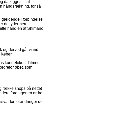
 da kigges til af
en håndsrækning, for så
g gældende i forbindelse
 er det ydermere
ræfte handlen af Shimano
tik og derved går vi ind
 køber.
rens kundefokus. Tilmed
 ordreforløbet, som
ng række shops på nettet
idere foretager en ordre.
svar for forandringer der