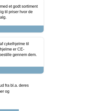
 med et godt sortiment
g til priser hvor de
alg.
f cykelhjelme til
lhjelme er CE-
 bestille gennem dem.
 fra bl.a. deres
mer og