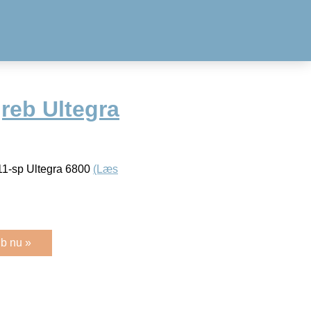
reb Ultegra
11-sp Ultegra 6800
(Læs
b nu »