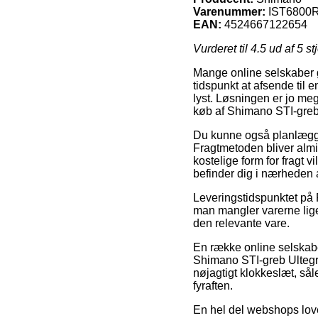
Varenummer:
IST6800
EAN:
4524667122654
Vurderet til
4.5
ud af 5 st
Mange online selskaber 
tidspunkt at afsende til e
lyst. Løsningen er jo me
køb af Shimano STI-greb
Du kunne også planlægge a
Fragtmetoden bliver almi
kostelige form for fragt v
befinder dig i nærheden a
Leveringstidspunktet på 
man mangler varerne lige 
den relevante vare.
En række online selskabe
Shimano STI-greb Ultegr
nøjagtigt klokkeslæt, sål
fyraften.
En hel del webshops lover