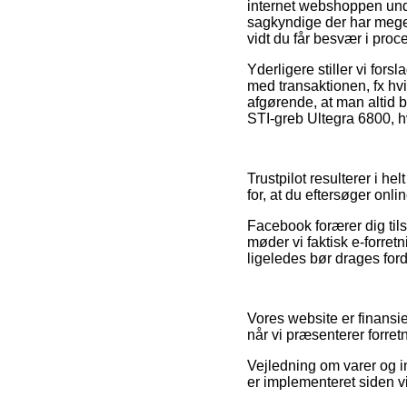
internet webshoppen unde
sagkyndige der har megen
vidt du får besvær i pro
Yderligere stiller vi fo
med transaktionen, fx hv
afgørende, at man altid 
STI-greb Ultegra 6800, h
Trustpilot resulterer i he
for, at du eftersøger onl
Facebook forærer dig tils
møder vi faktisk e-forret
ligeledes bør drages for
Vores website er finansi
når vi præsenterer forret
Vejledning om varer og in
er implementeret siden v