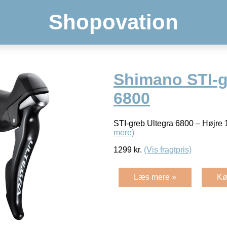
Shopovation
Shimano STI-g
6800
STI-greb Ultegra 6800 – Højre 
mere)
1299
kr.
(Vis fragtpris)
Læs mere »
Kø