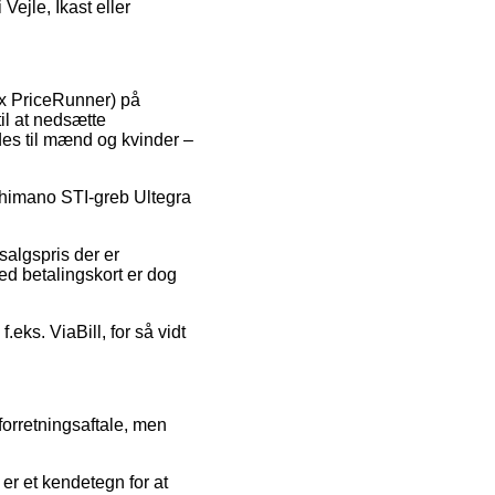
Vejle, Ikast eller
fx PriceRunner) på
il at nedsætte
edes til mænd og kvinder –
 Shimano STI-greb Ultegra
salgspris der er
ed betalingskort er dog
f.eks. ViaBill, for så vidt
orretningsaftale, men
er et kendetegn for at