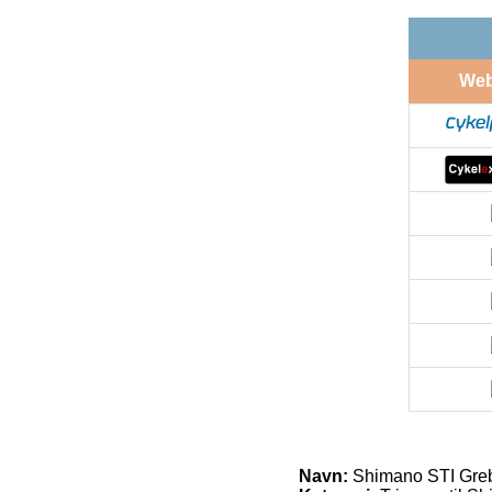
We
Navn:
Shimano STI Greb