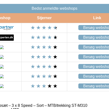
Bedst anmeldte webshops
bshop
Stjerner
Link
Besøg websh
Besøg websh
Besøg websh
Besøg websh
Besøg websh
Besøg websh
Besøg websh
sæt – 3 x 8 Speed – Sort – MTB/trekking ST-M310