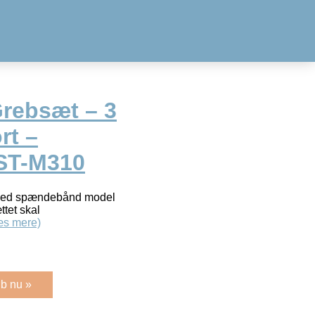
rebsæt – 3
rt –
 ST-M310
 med spændebånd model
ttet skal
æs mere)
b nu »