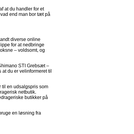
f at du handler for et
– hvad end man bor tæt på
landt diverse online
ippe for at nedbringe
 voksne – voldsomt, og
på Shimano STI Grebsæt –
t du er velinformeret til
 til en udsalgspris som
ragerisk netbutik.
bedrageriske butikker på
bruge en løsning fra