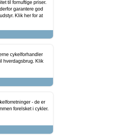
et til fornuftige priser.
 derfor garantere god
dstyr. Klik her for at
erne cykelforhandler
til hverdagsbrug. Klik
lforretninger - de er
mmen forelsket i cykler.