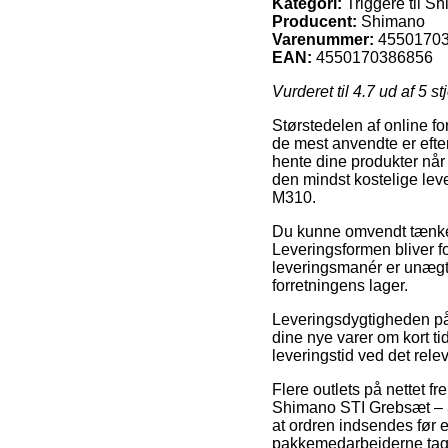
Kategori:
Triggere til 
Producent:
Shimano
Varenummer:
4550170
EAN:
4550170386856
Vurderet til
4.7
ud af 5 st
Størstedelen af online fo
de mest anvendte er efter
hente dine produkter når 
den mindst kostelige le
M310.
Du kunne omvendt tænke ov
Leveringsformen bliver f
leveringsmanér er unægte
forretningens lager.
Leveringsdygtigheden på
dine nye varer om kort t
leveringstid ved det rele
Flere outlets på nettet 
Shimano STI Grebsæt – 
at ordren indsendes før e
pakkemedarbejderne tag