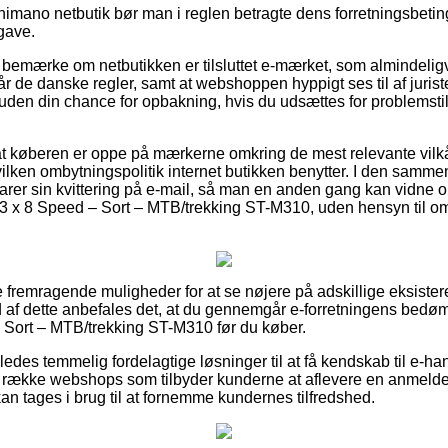
Shimano netbutik bør man i reglen betragte dens forretningsbeti
gave.
bemærke om netbutikken er tilsluttet e-mærket, som almindeligv
står de danske regler, samt at webshoppen hyppigt ses til af juris
uden din chance for opbakning, hvis du udsættes for problemsti
r at køberen er oppe på mærkerne omkring de mest relevante vilkå
ilken ombytningspolitik internet butikken benytter. I den samme
varer sin kvittering på e-mail, så man en anden gang kan vidne o
x 8 Speed – Sort – MTB/trekking ST-M310, uden hensyn til om d
se fremragende muligheder for at se nøjere på adskillige eksist
d af dette anbefales det, at du gennemgår e-forretningens bed
 Sort – MTB/trekking ST-M310 før du køber.
edes temmelig fordelagtige løsninger til at få kendskab til e-h
 række webshops som tilbyder kunderne at aflevere en anmeld
kan tages i brug til at fornemme kundernes tilfredshed.