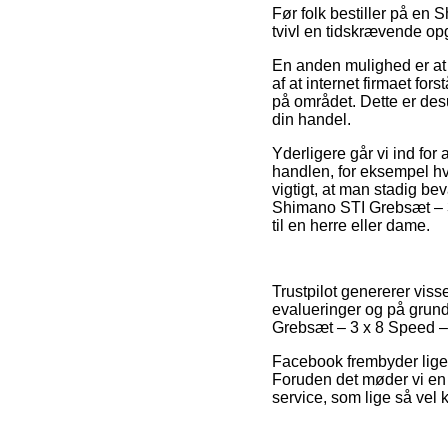
Før folk bestiller på en 
tvivl en tidskrævende op
En anden mulighed er at 
af at internet firmaet for
på området. Dette er des
din handel.
Yderligere går vi ind fo
handlen, for eksempel hv
vigtigt, at man stadig be
Shimano STI Grebsæt – 3 
til en herre eller dame.
Trustpilot genererer vis
evalueringer og på grun
Grebsæt – 3 x 8 Speed –
Facebook frembyder ligel
Foruden det møder vi en
service, som lige så vel 