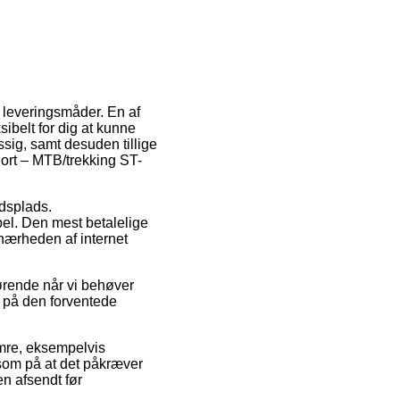
e leveringsmåder. En af
sibelt for dig at kunne
ssig, samt desuden tillige
ort – MTB/trekking ST-
jdsplads.
bel. Den mest betalelige
 nærheden af internet
ørende når vi behøver
e på den forventede
umre, eksempelvis
om på at det påkræver
en afsendt før