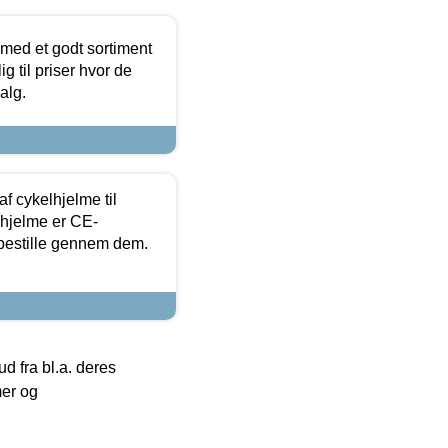
 med et godt sortiment
g til priser hvor de
alg.
f cykelhjelme til
lhjelme er CE-
 bestille gennem dem.
 fra bl.a. deres
mer og