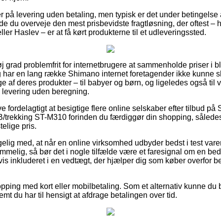
r på levering uden betaling, men typisk er det under betingelse a
urde du overveje den mest prisbevidste fragtløsning, der oftest 
r Haslev – er at få kørt produkterne til et udleveringssted.
øj grad problemfrit for internetbrugere at sammenholde priser i b
g har en lang række Shimano internet foretagender ikke kunne sl
 af deres produkter – til babyer og børn, og ligeledes også til
 levering uden beregning.
ve fordelagtigt at besigtige flere online selskaber efter tilbud 
/trekking ST-M310 forinden du færdiggør din shopping, således a
elige pris.
lig med, at når en online virksomhed udbyder bedst i test varer
melig, så bør det i nogle tilfælde være et faresignal om en bed
gvis inkluderet i en vedtægt, der hjælper dig som køber overfor 
opping med kort eller mobilbetaling. Som et alternativ kunne du 
emt du har til hensigt at afdrage betalingen over tid.