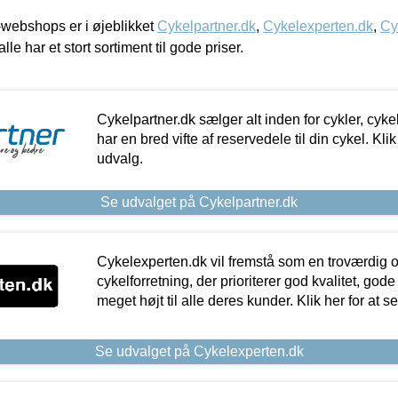
webshops er i øjeblikket
Cykelpartner.dk
,
Cykelexperten.dk
,
Cy
alle har et stort sortiment til gode priser.
Cykelpartner.dk sælger alt inden for cykler, cyke
har en bred vifte af reservedele til din cykel. Klik
udvalg.
Se udvalget på Cykelpartner.dk
Cykelexperten.dk vil fremstå som en troværdig o
cykelforretning, der prioriterer god kvalitet, god
meget højt til alle deres kunder. Klik her for at s
Se udvalget på Cykelexperten.dk