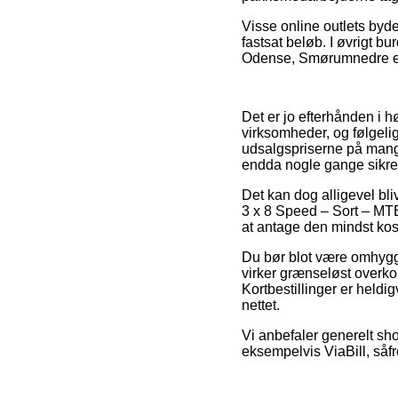
Visse online outlets byde
fastsat beløb. I øvrigt b
Odense, Smørumnedre elle
Det er jo efterhånden i h
virksomheder, og følgeli
udsalgspriserne på mange
endda nogle gange sikre
Det kan dog alligevel bli
3 x 8 Speed – Sort – MTB
at antage den mindst kost
Du bør blot være omhygge
virker grænseløst overkom
Kortbestillinger er heldi
nettet.
Vi anbefaler generelt sh
eksempelvis ViaBill, såfr