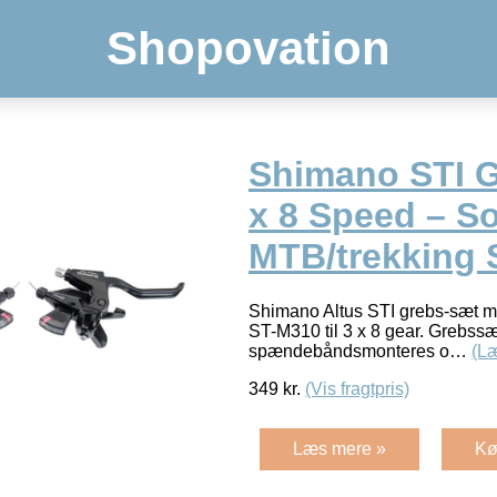
Shopovation
Shimano STI G
x 8 Speed – So
MTB/trekking
Shimano Altus STI grebs-sæt
ST-M310 til 3 x 8 gear. Grebssæ
spændebåndsmonteres o…
(L
349
kr.
(Vis fragtpris)
Læs mere »
Kø