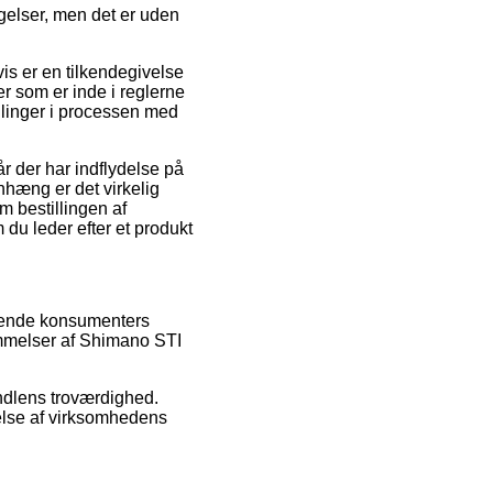
ngelser, men det er uden
is er en tilkendegivelse
ter som er inde i reglerne
llinger i processen med
r der har indflydelse på
nhæng er det virkelig
m bestillingen af
u leder efter et produkt
erende konsumenters
ømmelser af Shimano STI
andlens troværdighed.
else af virksomhedens