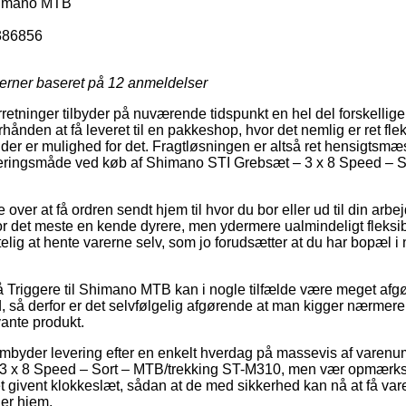
Shimano MTB
386856
jerner baseret på
12
anmeldelser
rretninger tilbyder på nuværende tidspunkt en hel del forskellig
hånden at få leveret til en pakkeshop, hvor det nemlig er ret flek
der er mulighed for det. Fragtløsningen er altså ret hensigtsmæ
veringsmåde ved køb af Shimano STI Grebsæt – 3 x 8 Speed – S
er at få ordren sendt hjem til hvor du bor eller ud til din arbe
or det meste en kende dyrere, men ydermere ualmindeligt fleksi
lig at hente varerne selv, som jo forudsætter at du har bopæl i
 Triggere til Shimano MTB kan i nogle tilfælde være meget afg
id, så derfor er det selvfølgelig afgørende at man kigger nærmer
vante produkt.
frembyder levering efter en enkelt hverdag på massevis af varen
3 x 8 Speed – Sort – MTB/trekking ST-M310, men vær opmærks
t givent klokkeslæt, sådan at de med sikkerhed kan nå at få var
er hjem.