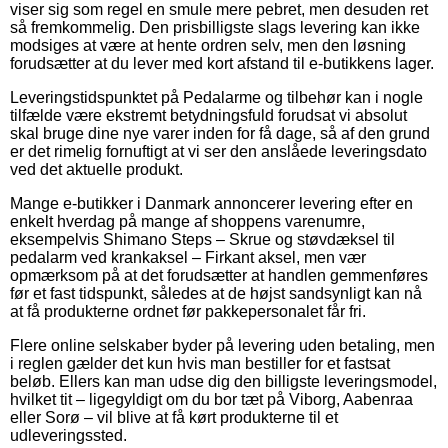
viser sig som regel en smule mere pebret, men desuden ret
så fremkommelig. Den prisbilligste slags levering kan ikke
modsiges at være at hente ordren selv, men den løsning
forudsætter at du lever med kort afstand til e-butikkens lager.
Leveringstidspunktet på Pedalarme og tilbehør kan i nogle
tilfælde være ekstremt betydningsfuld forudsat vi absolut
skal bruge dine nye varer inden for få dage, så af den grund
er det rimelig fornuftigt at vi ser den anslåede leveringsdato
ved det aktuelle produkt.
Mange e-butikker i Danmark annoncerer levering efter en
enkelt hverdag på mange af shoppens varenumre,
eksempelvis Shimano Steps – Skrue og støvdæksel til
pedalarm ved krankaksel – Firkant aksel, men vær
opmærksom på at det forudsætter at handlen gemmenføres
før et fast tidspunkt, således at de højst sandsynligt kan nå
at få produkterne ordnet før pakkepersonalet får fri.
Flere online selskaber byder på levering uden betaling, men
i reglen gælder det kun hvis man bestiller for et fastsat
beløb. Ellers kan man udse dig den billigste leveringsmodel,
hvilket tit – ligegyldigt om du bor tæt på Viborg, Aabenraa
eller Sorø – vil blive at få kørt produkterne til et
udleveringssted.