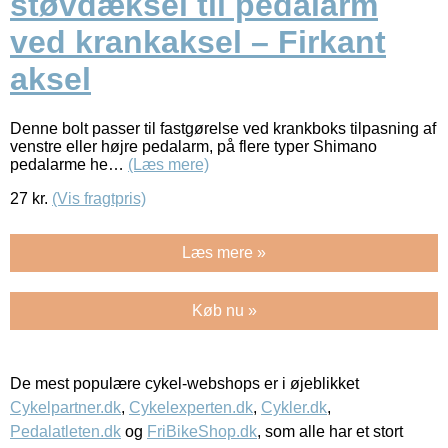
støvdæksel til pedalarm
ved krankaksel – Firkant
aksel
Denne bolt passer til fastgørelse ved krankboks tilpasning af
venstre eller højre pedalarm, på flere typer Shimano
pedalarme he…
(Læs mere)
27
kr.
(Vis fragtpris)
Læs mere »
Køb nu »
De mest populære cykel-webshops er i øjeblikket
Cykelpartner.dk
,
Cykelexperten.dk
,
Cykler.dk
,
Pedalatleten.dk
og
FriBikeShop.dk
, som alle har et stort