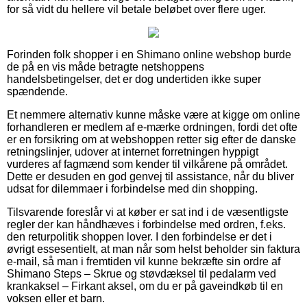
for så vidt du hellere vil betale beløbet over flere uger.
Forinden folk shopper i en Shimano online webshop burde
de på en vis måde betragte netshoppens
handelsbetingelser, det er dog undertiden ikke super
spændende.
Et nemmere alternativ kunne måske være at kigge om online
forhandleren er medlem af e-mærke ordningen, fordi det ofte
er en forsikring om at webshoppen retter sig efter de danske
retningslinjer, udover at internet forretningen hyppigt
vurderes af fagmænd som kender til vilkårene på området.
Dette er desuden en god genvej til assistance, når du bliver
udsat for dilemmaer i forbindelse med din shopping.
Tilsvarende foreslår vi at køber er sat ind i de væsentligste
regler der kan håndhæves i forbindelse med ordren, f.eks.
den returpolitik shoppen lover. I den forbindelse er det i
øvrigt essesentielt, at man når som helst beholder sin faktura
e-mail, så man i fremtiden vil kunne bekræfte sin ordre af
Shimano Steps – Skrue og støvdæksel til pedalarm ved
krankaksel – Firkant aksel, om du er på gaveindkøb til en
voksen eller et barn.