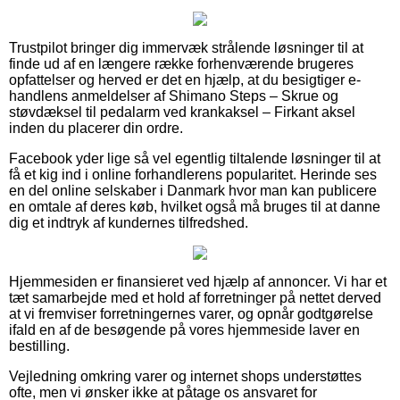
Trustpilot bringer dig immervæk strålende løsninger til at
finde ud af en længere række forhenværende brugeres
opfattelser og herved er det en hjælp, at du besigtiger e-
handlens anmeldelser af Shimano Steps – Skrue og
støvdæksel til pedalarm ved krankaksel – Firkant aksel
inden du placerer din ordre.
Facebook yder lige så vel egentlig tiltalende løsninger til at
få et kig ind i online forhandlerens popularitet. Herinde ses
en del online selskaber i Danmark hvor man kan publicere
en omtale af deres køb, hvilket også må bruges til at danne
dig et indtryk af kundernes tilfredshed.
Hjemmesiden er finansieret ved hjælp af annoncer. Vi har et
tæt samarbejde med et hold af forretninger på nettet derved
at vi fremviser forretningernes varer, og opnår godtgørelse
ifald en af de besøgende på vores hjemmeside laver en
bestilling.
Vejledning omkring varer og internet shops understøttes
ofte, men vi ønsker ikke at påtage os ansvaret for