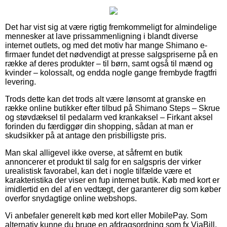
Det har vist sig at være rigtig fremkommeligt for almindelige
mennesker at lave prissammenligning i blandt diverse
internet outlets, og med det motiv har mange Shimano e-
firmaer fundet det nødvendigt at presse salgspriserne på en
række af deres produkter – til børn, samt også til mænd og
kvinder – kolossalt, og endda nogle gange frembyde fragtfri
levering.
Trods dette kan det trods alt være lønsomt at granske en
række online butikker efter tilbud på Shimano Steps – Skrue
og støvdæksel til pedalarm ved krankaksel – Firkant aksel
forinden du færdiggør din shopping, sådan at man er
skudsikker på at antage den prisbilligste pris.
Man skal alligevel ikke overse, at såfremt en butik
annoncerer et produkt til salg for en salgspris der virker
urealistisk favorabel, kan det i nogle tilfælde være et
karakteristika der viser en fup internet butik. Køb med kort er
imidlertid en del af en vedtægt, der garanterer dig som køber
overfor snydagtige online webshops.
Vi anbefaler generelt køb med kort eller MobilePay. Som
alternativ kunne du bruge en afdragsordning som fx ViaBill,