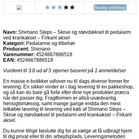
Besøg webshop
Navn:
Shimano Steps – Skrue og støvdæksel til pedalarm
ved krankaksel – Firkant aksel
Kategori:
Pedalarme og tilbehør
Producent:
Shimano
Varenummer:
4524667886518
EAN:
4524667886518
Vurderet til
3.8
ud af 5 stjerner baseret på
1
anmeldelser
En masse e-butikker udlover nu til dags diverse former for
levering. En sikker vinder er i dag levering til en pakkeshop,
og så kan du bare gå forbi efter dine nye produkter præcis
når det passer dig. Fragtformen er altså usædvanlig
hensigtsmæssig, samt mange gange endda den mest
letkøbte løsning til levering ved køb af Shimano Steps –
Skrue og støvdæksel til pedalarm ved krankaksel – Firkant
aksel.
Du kunne tillige beslutte dig for at vælge at få udbragt hjem
til dig privat eller til din arbejdsplads. Leveringsmetoden