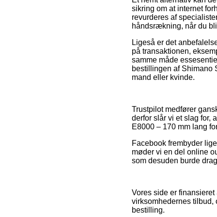
sikring om at internet fo
revurderes af specialist
håndsrækning, når du bli
Ligeså er det anbefalels
på transaktionen, eksempel
samme måde essesentielt,
bestillingen af Shimano
mand eller kvinde.
Trustpilot medfører gans
derfor slår vi et slag fo
E8000 – 170 mm lang foru
Facebook frembyder lige s
møder vi en del online o
som desuden burde drages 
Vores side er finansieret
virksomhedernes tilbud, 
bestilling.