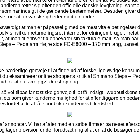
rhandleren retter sig efter den officielle danske lovgivning, sam
er som har indsigt i de gældende bestemmelser. Desuden giver d
ver udsat for vanskeligheder med din ordre.
esværdigt at man er påpasselig med de mest vitale betingelser 
vis hvilken returneringsret internet forretningen bruger. I relatio
 at man til enhver tid opbevarer sin faktura e-mail, så man når
 Steps – Pedalarm Højre side FC-E8000 – 170 mm lang, uanset o
ke hæderlige genveje til at finde ud af forskellige øvrige kon
r, at du eksaminerer online shoppens kritik af Shimano Steps – P
d for at du færdiggør din shopping.
å vel tilpas fantastiske genveje til at få indsigt i webbutikkens 
utlets som giver kunderne mulighed for at offentliggøre en bed
fordel af til at få et indblik i kundernes tilfredshed.
 af annoncer. Vi har aftaler med en stribe firmaer på nettet efter
og tager provision under forudsætning af at en af de besøgende