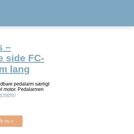
s –
e side FC-
m lang
ldbare pedalarm særligt
 el motor. Pedalarmen
s mere)
b nu »