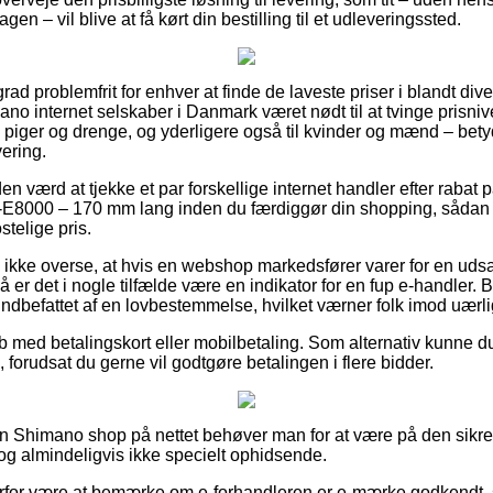
gen – vil blive at få kørt din bestilling til et udleveringssted.
rad problemfrit for enhver at finde de laveste priser i blandt dive
ano internet selskaber i Danmark været nødt til at tvinge prisni
til piger og drenge, og yderligere også til kvinder og mænd – bet
vering.
iden værd at tjekke et par forskellige internet handler efter raba
E8000 – 170 mm lang inden du færdiggør din shopping, sådan a
ostelige pris.
ikke overse, at hvis en webshop markedsfører varer for en uds
så er det i nogle tilfælde være en indikator for en fup e-handler. 
t indbefattet af en lovbestemmelse, hvilket værner folk imod uærl
øb med betalingskort eller mobilbetaling. Som alternativ kunne du
 forudsat du gerne vil godtgøre betalingen i flere bidder.
 Shimano shop på nettet behøver man for at være på den sikre 
dog almindeligvis ikke specielt ophidsende.
derfor være at bemærke om e-forhandleren er e-mærke godkendt,