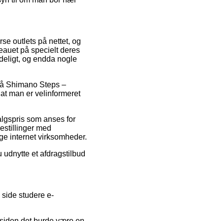
rse outlets på nettet, og
veauet på specielt deres
ydeligt, og endda nogle
t på Shimano Steps –
t man er velinformeret
algspris som anses for
Bestillinger med
ige internet virksomheder.
 udnytte et afdragstilbud
side studere e-
 siden det burde være en