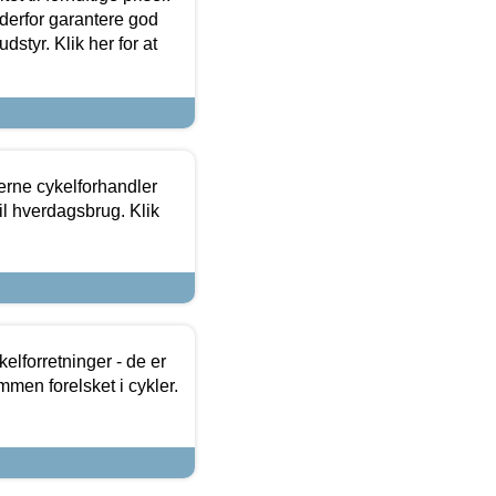
 derfor garantere god
dstyr. Klik her for at
erne cykelforhandler
til hverdagsbrug. Klik
lforretninger - de er
mmen forelsket i cykler.