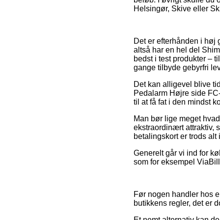
Helsingør, Skive eller Ska
Det er efterhånden i høj g
altså har en hel del Shim
bedst i test produkter – 
gange tilbyde gebyrfri le
Det kan alligevel blive t
Pedalarm Højre side FC-
til at få fat i den mindst k
Man bør lige meget hvad 
ekstraordinært attraktiv, 
betalingskort er trods al
Generelt går vi ind for k
som for eksempel ViaBill,
Før nogen handler hos en
butikkens regler, det er 
Et nemt alternativ kan 