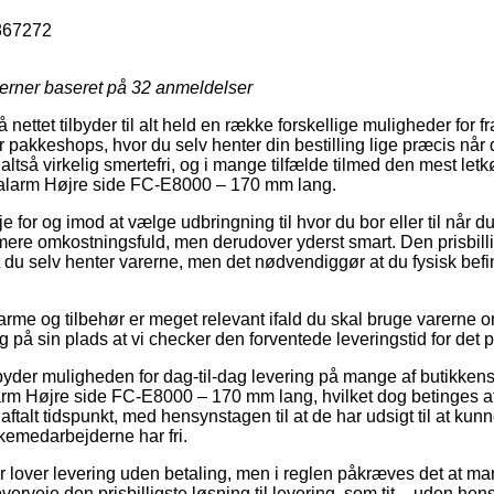
867272
jerner baseret på
32
anmeldelser
 nettet tilbyder til alt held en række forskellige muligheder for f
pakkeshops, hvor du selv henter din bestilling lige præcis når d
altså virkelig smertefri, og i mange tilfælde tilmed den mest let
alarm Højre side FC-E8000 – 170 mm lang.
 for og imod at vælge udbringning til hvor du bor eller til når d
k mere omkostningsfuld, men derudover yderst smart. Den prisbill
 du selv henter varerne, men det nødvendiggør at du fysisk bef
rme og tilbehør er meget relevant ifald du skal bruge varerne om
g på sin plads at vi checker den forventede leveringstid for de
byder muligheden for dag-til-dag levering på mange af butikken
m Højre side FC-E8000 – 170 mm lang, hvilket dog betinges af
aftalt tidspunkt, med hensynstagen til at de har udsigt til at kunn
kemedarbejderne har fri.
r lover levering uden betaling, men i reglen påkræves det at ma
 overveje den prisbilligste løsning til levering, som tit – uden he