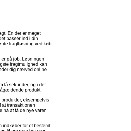
ragt. En der er meget
et passer ind i din
købte fragtløsning ved køb
u er på job. Løsningen
igste fragtmulighed kan
inder dig nærved online
 få sekunder, og i det
t pågældende produkt.
s produkter, eksempelvis
 at transaktionen
e nå at få de nye varer
n indkøber for et bestemt
nsyn til om man bor nær