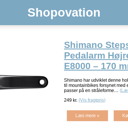
Shopovation
Shimano Step
Pedalarm Højr
E8000 – 170 m
Shimano har udviklet denne ho
til mountainbikes forsynet med
passer på en stråleforme…
(Læ
249
kr.
(Vis fragtpris)
Læs mere »
Kø