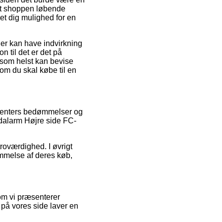
t at shoppen løbende
et dig mulighed for en
der kan have indvirkning
n til det er det på
 som helst kan bevise
m du skal købe til en
sumenters bedømmelser og
edalarm Højre side FC-
troværdighed. I øvrigt
ømmelse af deres køb,
som vi præsenterer
 på vores side laver en