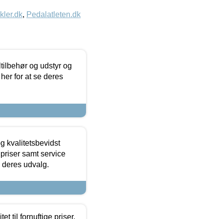
kler.dk
,
Pedalatleten.dk
ltilbehør og udstyr og
 her for at se deres
g kvalitetsbevidst
e priser samt service
e deres udvalg.
et til fornuftige priser.