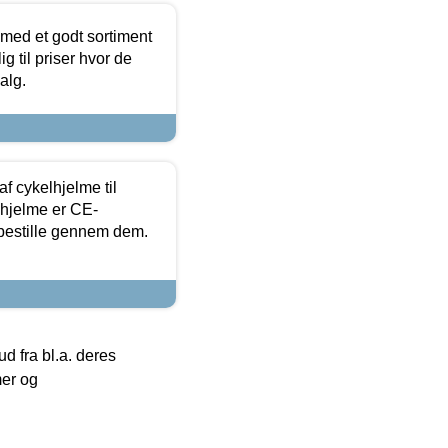
 med et godt sortiment
g til priser hvor de
alg.
f cykelhjelme til
lhjelme er CE-
 bestille gennem dem.
 fra bl.a. deres
mer og