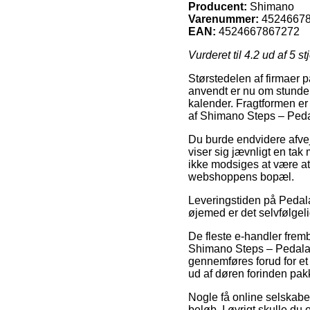
Producent:
Shimano
Varenummer:
4524667
EAN:
4524667867272
Vurderet til
4.2
ud af 5 st
Størstedelen af firmaer på
anvendt er nu om stunder 
kalender. Fragtformen er 
af Shimano Steps – Ped
Du burde endvidere afveje
viser sig jævnligt en ta
ikke modsiges at være at
webshoppens bopæl.
Leveringstiden på Pedala
øjemed er det selvfølgeli
De fleste e-handler frem
Shimano Steps – Pedalar
gennemføres forud for et 
ud af døren forinden pak
Nogle få online selskabe
beløb. I øvrigt skulle du