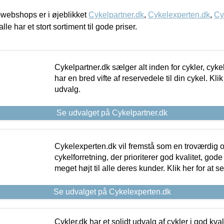
webshops er i øjeblikket
Cykelpartner.dk
,
Cykelexperten.dk
,
Cy
alle har et stort sortiment til gode priser.
Cykelpartner.dk sælger alt inden for cykler, cyke
har en bred vifte af reservedele til din cykel. Klik
udvalg.
Se udvalget på Cykelpartner.dk
Cykelexperten.dk vil fremstå som en troværdig o
cykelforretning, der prioriterer god kvalitet, god
meget højt til alle deres kunder. Klik her for at s
Se udvalget på Cykelexperten.dk
Cykler.dk har et solidt udvalg af cykler i god kvalit