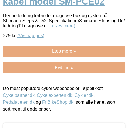
kabel model SM-PCE02
Denne ledning forbinder diagnose box og cyklen på
Shimano Steps & Di2. SpecifikationerShimano Steps og Di2
ledningTil diagnose c…
(Læs mere)
379
kr.
(Vis fragtpris)
Læs mere »
Køb nu »
De mest populære cykel-webshops er i øjeblikket
Cykelpartner.dk
,
Cykelexperten.dk
,
Cykler.dk
,
Pedalatleten.dk
og
FriBikeShop.dk
, som alle har et stort
sortiment til gode priser.