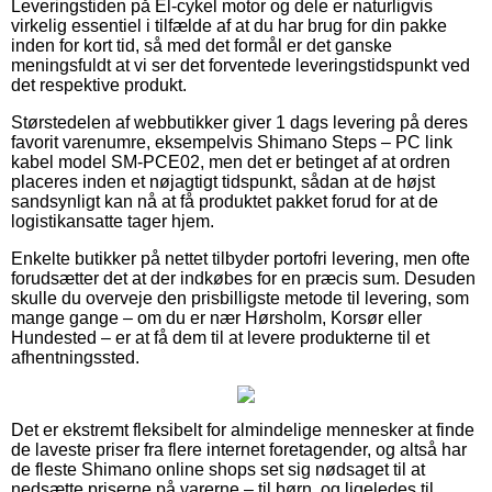
Leveringstiden på El-cykel motor og dele er naturligvis
virkelig essentiel i tilfælde af at du har brug for din pakke
inden for kort tid, så med det formål er det ganske
meningsfuldt at vi ser det forventede leveringstidspunkt ved
det respektive produkt.
Størstedelen af webbutikker giver 1 dags levering på deres
favorit varenumre, eksempelvis Shimano Steps – PC link
kabel model SM-PCE02, men det er betinget af at ordren
placeres inden et nøjagtigt tidspunkt, sådan at de højst
sandsynligt kan nå at få produktet pakket forud for at de
logistikansatte tager hjem.
Enkelte butikker på nettet tilbyder portofri levering, men ofte
forudsætter det at der indkøbes for en præcis sum. Desuden
skulle du overveje den prisbilligste metode til levering, som
mange gange – om du er nær Hørsholm, Korsør eller
Hundested – er at få dem til at levere produkterne til et
afhentningssted.
Det er ekstremt fleksibelt for almindelige mennesker at finde
de laveste priser fra flere internet foretagender, og altså har
de fleste Shimano online shops set sig nødsaget til at
nedsætte priserne på varerne – til børn, og ligeledes til