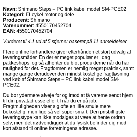
Navn:
Shimano Steps – PC link kabel model SM-PCE02
Kategori:
El-cykel motor og dele
Producent:
Shimano
Varenummer:
4550170452704
EAN:
4550170452704
Vurderet til
4.1
ud af 5 stjerner baseret på
11
anmeldelser
Flere online forhandlere giver efterhånden et stort udvalg af
leveringsmåder. En der er meget populær er i dag
pakkeshops, og så afhenter du blot produkterne når du har
mulighed for det. Fragtformen er nemlig meget praktisk, samt
mange gange derudover den mindst kostelige fragtløsning
ved køb af Shimano Steps – PC link kabel model SM-
PCE02.
Du bør ydermere afveje for og imod at få varerne sendt hjem
til din privatadresse eller til når du er på job.
Fragtmuligheden viser sig ofte en lille smule mere
bekostelig, men lige så vel super smart. Den prisbilligste
leveringstype kan ikke modsiges at være at hente ordren
selv, men det nødvendiggør at du fysisk befinder dig med
kort afstand til online forretningens adresse.