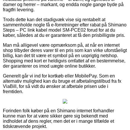
damer og herrer – markant, og endda nogle gange byde på
fragtfri levering.
Trods dette kan det stadigvæk vise sig rentabelt at
sammenholde nogle få e-forretninger efter rabat på Shimano
Steps – PC link kabel model SM-PCE02 forud for at du
køber, således at du er garanteret at få den prisbilligste pris.
Man må alligevel være opmærksom på, at når en internet
shop tilbyder deres varer til en pris som kan virke uforståeligt
billig, kan det tit være et symbol på en uoprigtig netshop.
Shopping med kort er heldigvis omfattet af en bestemmelse,
der garanterer os imod uægte online butikker.
Generelt går vi ind for kortkøb eller MobilePay. Som en
alternativ mulighed kan du bruge et afbetalingstilbud fra fx
ViaBill, for så vidt du ønsker at afbetale prisen ude i
fremtiden.
Forinden folk køber på en Shimano internet forhandler
kunne man for at være sikker gøre sig bekendt med
indholdet af dens regler, men det er i mange tilfælde et
tidskrævende projekt.