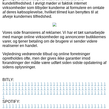
kundetilfredshed. I øvrigt møder vi faktisk internet
virksomheder som tilbyder kunderne at formulere en omtale
af deres købsoplevelse, hvilket tilmed kan benyttes til at
afveje kundernes tilfredshed.
Vores side finansieres af reklamer. Vi har et tæt samarbejde
med mange online virksomheder og annoncerer butikkernes
varer, og tjener betaling om de brugere vi sender videre
realiserer en handel.
Vejledning vedrørende tilbud og online forretninger
opretholdes ofte, men der gives ikke garantier imod
forandringer der måtte være udført siden sidste opdatering af
sidens oplysninger.
BITLY:
1
1
1
1
1
1
1
1
1
1
1
1
1
1
1
1
1
1
1
1
1
1
1
1
1
1
1
1
1
1
1
1
1
1
1
1
1
1
1
1
1
1
1
1
1
1
1
1
1
1
1
1
1
1
1
1
1
1
1
1
1
1
1
1
1
1
1
1
1
1
1
1
1
1
1
1
1
1
1
1
1
1
1
1
1
1
1
1
1
1
1
1
1
1
1
1
1
1
1
1
SPOTIFY:
1
1
1
1
1
1
1
1
1
1
1
1
1
1
1
1
1
1
1
1
1
1
1
1
1
1
1
1
1
1
1
1
1