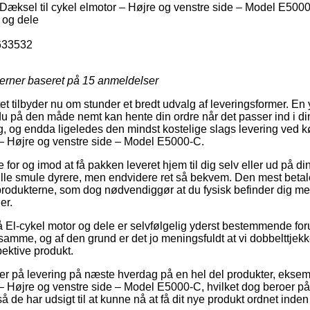
æksel til cykel elmotor – Højre og venstre side – Model E500
 og dele
633532
jerner baseret på
15
anmeldelser
t tilbyder nu om stunder et bredt udvalg af leveringsformer. En y
 du på den måde nemt kan hente din ordre når det passer ind i d
, og endda ligeledes den mindst kostelige slags levering ved 
 – Højre og venstre side – Model E5000-C.
 for og imod at få pakken leveret hjem til dig selv eller ud på di
 lille smule dyrere, men endvidere ret så bekvem. Den mest beta
produkterne, som dog nødvendiggør at du fysisk befinder dig med 
er.
El-cykel motor og dele er selvfølgelig yderst bestemmende for
samme, og af den grund er det jo meningsfuldt at vi dobbelttjek
pektive produkt.
der på levering på næste hverdag på en hel del produkter, eks
 – Højre og venstre side – Model E5000-C, hvilket dog beroer p
så de har udsigt til at kunne nå at få dit nye produkt ordnet inden 