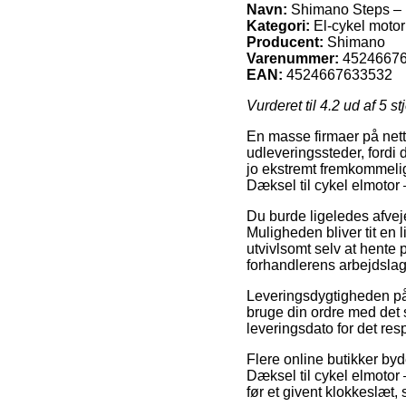
Navn:
Shimano Steps – D
Kategori:
El-cykel motor
Producent:
Shimano
Varenummer:
4524667
EAN:
4524667633532
Vurderet til
4.2
ud af 5 st
En masse firmaer på nette
udleveringssteder, fordi
jo ekstremt fremkommelig
Dæksel til cykel elmotor
Du burde ligeledes afveje
Muligheden bliver tit en
utvivlsomt selv at hente 
forhandlerens arbejdslag
Leveringsdygtigheden på 
bruge din ordre med det 
leveringsdato for det res
Flere online butikker by
Dæksel til cykel elmotor
før et givent klokkeslæt, 