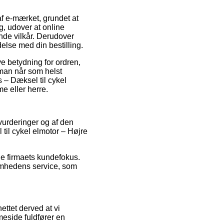
 af e-mærket, grundet at
g, udover at online
de vilkår. Derudover
ndelse med din bestilling.
e betydning for ordren,
 man når som helst
 – Dæksel til cykel
e eller herre.
 vurderinger og af den
 til cykel elmotor – Højre
ne firmaets kundefokus.
omhedens service, som
ettet derved at vi
meside fuldfører en