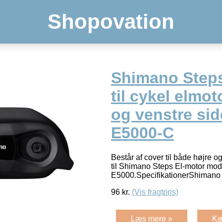
Shopovation
Shimano Step
til cykel elmot
og venstre sid
E5000-C
Består af cover til både højre o
til Shimano Steps El-motor mod
E5000.SpecifikationerShiman
96
kr.
(Vis fragtpris)
Læs mere »
Kø