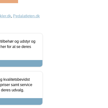
kler.dk
,
Pedalatleten.dk
ltilbehør og udstyr og
 her for at se deres
g kvalitetsbevidst
e priser samt service
e deres udvalg.