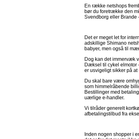
En række netshops frembyd
bør du foretrække den mi
Svendborg eller Brande – 
Det er meget let for inter
adskillige Shimano netsh
babyer, men også til mæn
Dog kan det immervæk vær
Dæksel til cykel elmotor
er usvigeligt sikker på at
Du skal bare være omhygg
som himmelråbende billig
Bestillinger med betaling
uærlige e-handler.
Vi tilråder generelt kort
afbetalingstilbud fra ekse
Inden nogen shopper i en