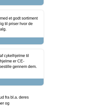
 med et godt sortiment
g til priser hvor de
alg.
f cykelhjelme til
lhjelme er CE-
 bestille gennem dem.
 fra bl.a. deres
mer og