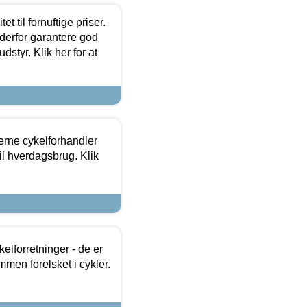
et til fornuftige priser.
 derfor garantere god
dstyr. Klik her for at
erne cykelforhandler
til hverdagsbrug. Klik
lforretninger - de er
mmen forelsket i cykler.