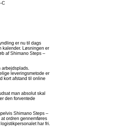
0-C
ndling er nu til dags
in kalender. Løsningen er
køb af Shimano Steps –
n arbejdsplads.
lelige leveringsmetode er
kort afstand til online
udsat man absolut skal
ker den forventede
empelvis Shimano Steps –
å at ordren gennemføres
logistikpersonalet har fri.