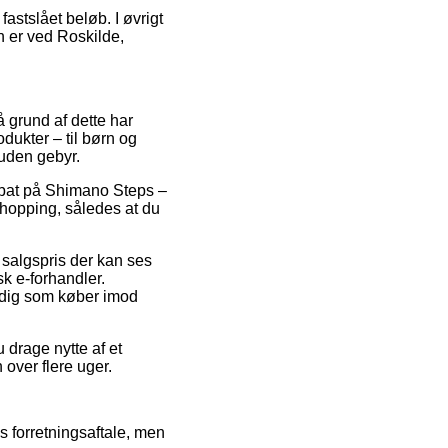
astslået beløb. I øvrigt
 er ved Roskilde,
å grund af dette har
dukter – til børn og
uden gebyr.
rabat på Shimano Steps –
shopping, således at du
 salgspris der kan ses
k e-forhandler.
r dig som køber imod
 drage nytte af et
 over flere uger.
 forretningsaftale, men