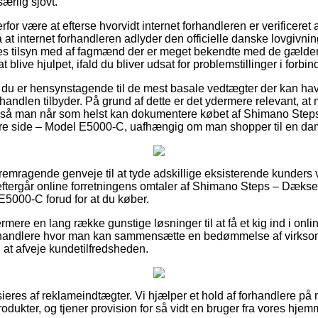
særlig sjovt.
rfor være at efterse hvorvidt internet forhandleren er verificeret
å at internet forhandleren adlyder den officielle danske lovgivnin
res tilsyn med af fagmænd der er meget bekendte med de gælden
t blive hjulpet, ifald du bliver udsat for problemstillinger i forbi
 du er hensynstagende til de mest basale vedtægter der kan hav
-handlen tilbyder. På grund af dette er det ydermere relevant, at
, så man når som helst kan dokumentere købet af Shimano Steps
tre side – Model E5000-C, uafhængig om man shopper til en dam
 fremragende genveje til at tyde adskillige eksisterende kunders
 eftergår online forretningens omtaler af Shimano Steps – Dæksel
E5000-C forud for at du køber.
ere en lang række gunstige løsninger til at få et kig ind i onli
orhandlere hvor man kan sammensætte en bedømmelse af virks
 at afveje kundetilfredsheden.
res af reklameindtægter. Vi hjælper et hold af forhandlere på n
dukter, og tjener provision for så vidt en bruger fra vores hjem