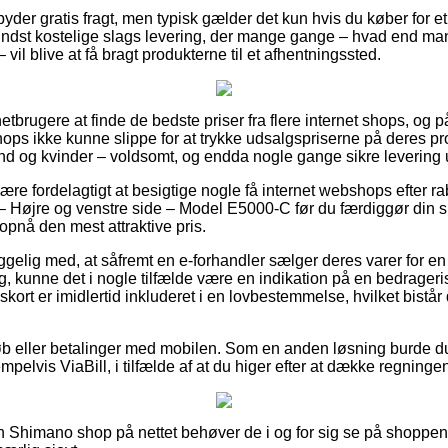
er gratis fragt, men typisk gælder det kun hvis du køber for et f
ndst kostelige slags levering, der mange gange – hvad end man
vil blive at få bragt produkterne til et afhentningssted.
netbrugere at finde de bedste priser fra flere internet shops, og p
ops ikke kunne slippe for at trykke udsalgspriserne på deres pro
d og kvinder – voldsomt, og endda nogle gange sikre levering 
e fordelagtigt at besigtige nogle få internet webshops efter 
 – Højre og venstre side – Model E5000-C før du færdiggør din 
 opnå den mest attraktive pris.
elig med, at såfremt en e-forhandler sælger deres varer for en
, kunne det i nogle tilfælde være en indikation på en bedrageris
skort er imidlertid inkluderet i en lovbestemmelse, hvilket bistå
køb eller betalinger med mobilen. Som en anden løsning burde du
mpelvis ViaBill, i tilfælde af at du higer efter at dække regningen
 Shimano shop på nettet behøver de i og for sig se på shoppens