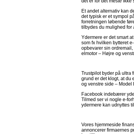
det er for det meste ikke 
Et andet alternativ kan de
det typisk er et sympol p
forretningen løbende fø
tilbydes du mulighed for a
Ydermere er det smart at
som fx hvilken bytteret e
opbevarer sin ordremail
elmotor – Højre og vens
Trustpilot byder på ultra
grund er det klogt, at du
og venstre side – Model 
Facebook indebærer yderm
Tilmed ser vi nogle e-f
ydermere kan udnyttes til
Vores hjemmeside finansie
annoncerer firmaernes pro