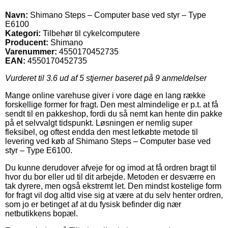
Navn:
Shimano Steps – Computer base ved styr – Type
E6100
Kategori:
Tilbehør til cykelcomputere
Producent:
Shimano
Varenummer:
4550170452735
EAN:
4550170452735
Vurderet til
3.6
ud af 5 stjerner baseret på
9
anmeldelser
Mange online varehuse giver i vore dage en lang række
forskellige former for fragt. Den mest almindelige er p.t. at få
sendt til en pakkeshop, fordi du så nemt kan hente din pakke
på et selvvalgt tidspunkt. Løsningen er nemlig super
fleksibel, og oftest endda den mest letkøbte metode til
levering ved køb af Shimano Steps – Computer base ved
styr – Type E6100.
Du kunne derudover afveje for og imod at få ordren bragt til
hvor du bor eller ud til dit arbejde. Metoden er desværre en
tak dyrere, men også ekstremt let. Den mindst kostelige form
for fragt vil dog altid vise sig at være at du selv henter ordren,
som jo er betinget af at du fysisk befinder dig nær
netbutikkens bopæl.