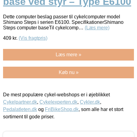
base ved styr – Type E6100
Dette computer beslag passer til cykelcomputer model
Shimano Steps i serien E6100. SpecifikationerShimano
Steps computer baseTil cykelcomp…
(Læs mere)
409
kr.
(Vis fragtpris)
Læs mere »
Køb nu »
De mest populære cykel-webshops er i øjeblikket
Cykelpartner.dk
,
Cykelexperten.dk
,
Cykler.dk
,
Pedalatleten.dk
og
FriBikeShop.dk
, som alle har et stort
sortiment til gode priser.