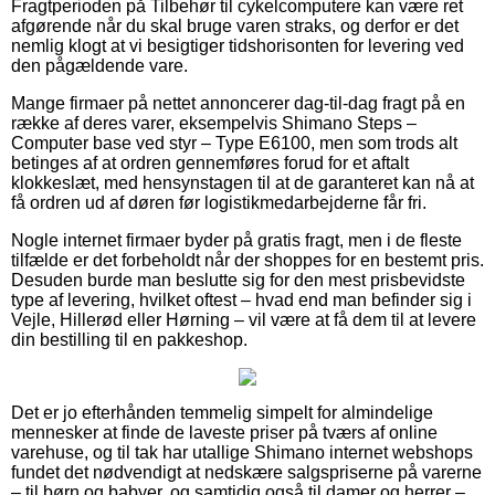
Fragtperioden på Tilbehør til cykelcomputere kan være ret
afgørende når du skal bruge varen straks, og derfor er det
nemlig klogt at vi besigtiger tidshorisonten for levering ved
den pågældende vare.
Mange firmaer på nettet annoncerer dag-til-dag fragt på en
række af deres varer, eksempelvis Shimano Steps –
Computer base ved styr – Type E6100, men som trods alt
betinges af at ordren gennemføres forud for et aftalt
klokkeslæt, med hensynstagen til at de garanteret kan nå at
få ordren ud af døren før logistikmedarbejderne får fri.
Nogle internet firmaer byder på gratis fragt, men i de fleste
tilfælde er det forbeholdt når der shoppes for en bestemt pris.
Desuden burde man beslutte sig for den mest prisbevidste
type af levering, hvilket oftest – hvad end man befinder sig i
Vejle, Hillerød eller Hørning – vil være at få dem til at levere
din bestilling til en pakkeshop.
Det er jo efterhånden temmelig simpelt for almindelige
mennesker at finde de laveste priser på tværs af online
varehuse, og til tak har utallige Shimano internet webshops
fundet det nødvendigt at nedskære salgspriserne på varerne
– til børn og babyer, og samtidig også til damer og herrer –