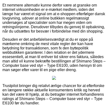
Et nemmere alternativ kunne derfor være at granske om
internet virksomheden er e-mærket medlem, siden det
længe har været et signal om at e-shoppen efterfølger dansk
lovgivning, udover at online butikken regelmæssigt
undersøges af specialister som har megen viden om
retningslinjerne. Derudover tilbydes du genvej til opbakning,
når du udsættes for besvær i forbindelse med din shopping.
Desuden er det anbefalelsesværdigt at du er oppe på
mærkerne omkring de mest vitale regler der kan have
betydning for transaktionen, som fx den byttepolitik
webbutikken garanterer. I den relation er det ydermere
essesentielt, at man til enhver tid sikrer ens faktura, således
man altid vil kunne bekræfte bestillingen af Shimano Steps –
Computer base ved styr – Type E6100, uden hensyn til om
man søger efter varer til en pige eller dreng.
Trustpilot bringer dig relativt ærlige chancer for at efterforske
en længere række aktuelle konsumenters kritik og herved
kan det være til hjælp, at du betragter internet forhandlerens
ratings af Shimano Steps – Computer base ved styr – Type
E6100 før du handler.