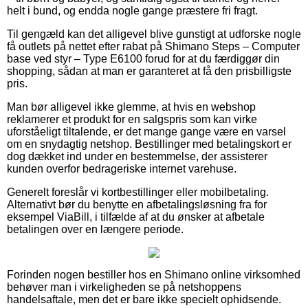
helt i bund, og endda nogle gange præstere fri fragt.
Til gengæld kan det alligevel blive gunstigt at udforske nogle
få outlets på nettet efter rabat på Shimano Steps – Computer
base ved styr – Type E6100 forud for at du færdiggør din
shopping, sådan at man er garanteret at få den prisbilligste
pris.
Man bør alligevel ikke glemme, at hvis en webshop
reklamerer et produkt for en salgspris som kan virke
uforståeligt tiltalende, er det mange gange være en varsel
om en snydagtig netshop. Bestillinger med betalingskort er
dog dækket ind under en bestemmelse, der assisterer
kunden overfor bedrageriske internet varehuse.
Generelt foreslår vi kortbestillinger eller mobilbetaling.
Alternativt bør du benytte en afbetalingsløsning fra for
eksempel ViaBill, i tilfælde af at du ønsker at afbetale
betalingen over en længere periode.
Forinden nogen bestiller hos en Shimano online virksomhed
behøver man i virkeligheden se på netshoppens
handelsaftale, men det er bare ikke specielt ophidsende.