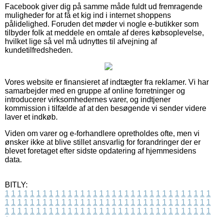
Facebook giver dig på samme måde fuldt ud fremragende
muligheder for at få et kig ind i internet shoppens
pålidelighed. Foruden det møder vi nogle e-butikker som
tilbyder folk at meddele en omtale af deres købsoplevelse,
hvilket lige så vel må udnyttes til afvejning af
kundetilfredsheden.
Vores website er finansieret af indtægter fra reklamer. Vi har
samarbejder med en gruppe af online forretninger og
introducerer virksomhedernes varer, og indtjener
kommission i tilfælde af at den besøgende vi sender videre
laver et indkøb.
Viden om varer og e-forhandlere opretholdes ofte, men vi
ønsker ikke at blive stillet ansvarlig for forandringer der er
blevet foretaget efter sidste opdatering af hjemmesidens
data.
BITLY:
1
1
1
1
1
1
1
1
1
1
1
1
1
1
1
1
1
1
1
1
1
1
1
1
1
1
1
1
1
1
1
1
1
1
1
1
1
1
1
1
1
1
1
1
1
1
1
1
1
1
1
1
1
1
1
1
1
1
1
1
1
1
1
1
1
1
1
1
1
1
1
1
1
1
1
1
1
1
1
1
1
1
1
1
1
1
1
1
1
1
1
1
1
1
1
1
1
1
1