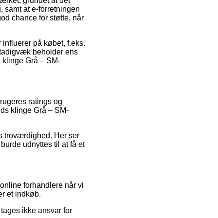
ærket, grundet at det
 samt at e-forretningen
od chance for støtte, når
nfluerer på købet, f.eks.
an stadigvæk beholder ens
s klinge Grå – SM-
brugeres ratings og
ands klinge Grå – SM-
s troværdighed. Her ser
burde udnyttes til at få et
nline forhandlere når vi
er et indkøb.
tages ikke ansvar for