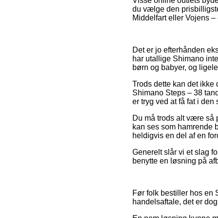
Visse online outlets byde
du vælge den prisbilligst
Middelfart eller Vojens – 
Det er jo efterhånden ekst
har utallige Shimano inte
børn og babyer, og ligel
Trods dette kan det ikke
Shimano Steps – 38 tand
er tryg ved at få fat i den
Du må trods alt være så p
kan ses som hamrende bill
heldigvis en del af en fo
Generelt slår vi et slag 
benytte en løsning på afbe
Før folk bestiller hos 
handelsaftale, det er do