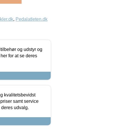
kler.dk
,
Pedalatleten.dk
ltilbehør og udstyr og
 her for at se deres
g kvalitetsbevidst
e priser samt service
e deres udvalg.