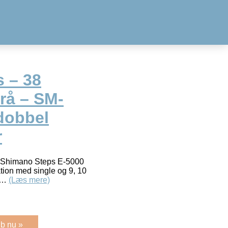
 – 38
rå – SM-
dobbel
r
il Shimano Steps E-5000
tion med single og 9, 10
gh…
(Læs mere)
b nu »