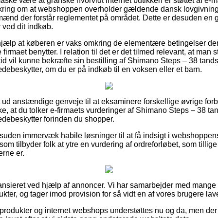
ke være at granske hvorvidt internet butikken er støttet af e-m
ikring om at webshoppen overholder gældende dansk lovgivning,
gmænd der forstår reglementet på området. Dette er desuden en g
 ved dit indkøb.
hjælp at køberen er vaks omkring de elementære betingelser der i
e firmaet benytter. I relation til det er det tilmed relevant, at m
tid vil kunne bekræfte sin bestilling af Shimano Steps – 38 tand
eskytter, om du er på indkøb til en voksen eller et barn.
t ud anstændige genveje til at eksaminere forskellige øvrige for
ke, at du tolker e-firmaets vurderinger af Shimano Steps – 38 t
ebeskytter forinden du shopper.
uden immervæk habile løsninger til at få indsigt i webshoppen
som tilbyder folk at ytre en vurdering af ordreforløbet, som tillige 
erne er.
nsieret ved hjælp af annoncer. Vi har samarbejder med mange o
ter, og tager imod provision for så vidt en af vores brugere lav
rodukter og internet webshops understøttes nu og da, men der 