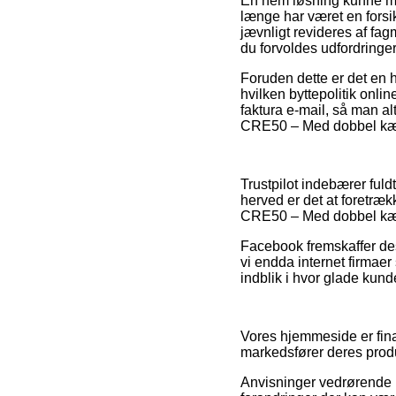
En nem løsning kunne mås
længe har været en fors
jævnligt revideres af fa
du forvoldes udfordringer
Foruden dette er det en 
hvilken byttepolitik onlin
faktura e-mail, så man al
CRE50 – Med dobbel kædeb
Trustpilot indebærer fuld
herved er det at foretræk
CRE50 – Med dobbel kæd
Facebook fremskaffer des
vi endda internet firmaer 
indblik i hvor glade kund
Vores hjemmeside er fina
markedsfører deres produk
Anvisninger vedrørende p