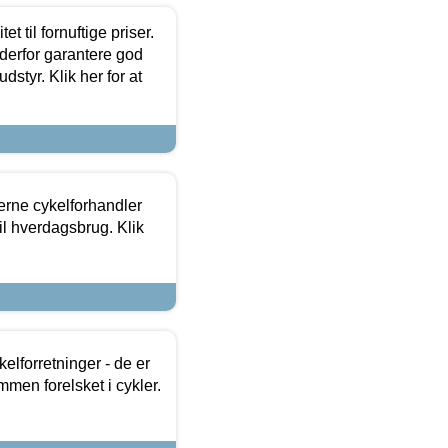
et til fornuftige priser.
 derfor garantere god
dstyr. Klik her for at
erne cykelforhandler
til hverdagsbrug. Klik
lforretninger - de er
mmen forelsket i cykler.