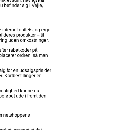
onkret sum. I øvrigt kan
 befinder sig i Vejle,
 internet outlets, og ergo
 deres produkter – til
ering uden omkostninger.
fter rabatkoder på
lacerer ordren, så man
alg for en udsalgspris der
. Kortbestillinger er
iv mulighed kunne du
 beløbet ude i fremtiden.
nem netshoppens