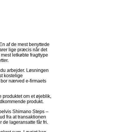
 En af de mest benyttede
arer lige præcis når det
mest letkøbte fragttype
ter.
or du arbejder. Løsningen
t kostelige
u bor nærved e-firmaets
e produktet om et øjeblik,
 vedkommende produkt.
mpelvis Shimano Steps –
d fra at transaktionen
 de lageransatte får fri.