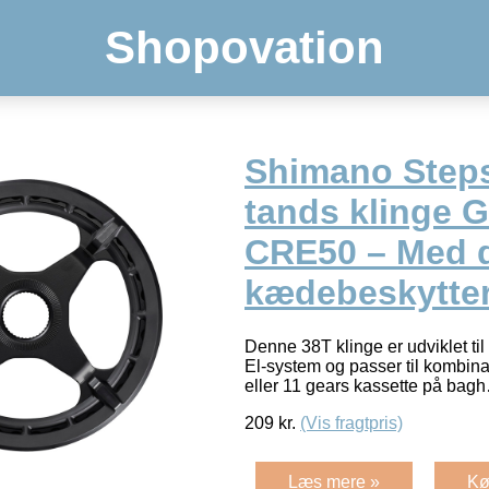
Shopovation
Shimano Steps
tands klinge G
CRE50 – Med 
kædebeskytte
Denne 38T klinge er udviklet t
El-system og passer til kombina
eller 11 gears kassette på ba
209
kr.
(Vis fragtpris)
Læs mere »
Kø