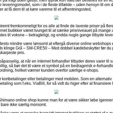
r på fragt uden gebyr, men typisk kun ifald der bestilles for en k
e leveringsmodel, som i de fleste tilfælde – uden hensyn til om du
er at få dem til at køre varerne til et afhentningssted.
remt fremkommeligt for os alle at finde de laveste priser på flere
rnet butikker været tvunget til at sænke prisniveauet på mange af
edes til voksne – betragteligt, og endda nogle gange tilbyde lev
 desto mindre være lønsomt at eftergå diverse online webshops e
s klinge Grå – SM-CRE50 – Med dobbel kædebeskytter før du p
 skarpeste pris.
åpasselig, at når en internet forhandler tilbyder deres varer til s
ig, så bør det tit være et symbol på en bedragerisk e-forhandler
rordning, hvilket værner kunden overfor uærlige e-shops.
for kortbetalinger eller betalinger med mobilen. Som en alternat
taling som f.eks. ViaBill, for så vidt du higer efter at finansiere
en Shimano online shop kunne man for at være sikker løbe igen
g bare ikke særlig morsomt.