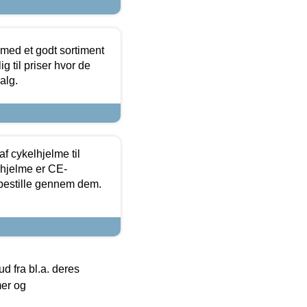
 med et godt sortiment
g til priser hvor de
alg.
f cykelhjelme til
lhjelme er CE-
 bestille gennem dem.
 fra bl.a. deres
mer og