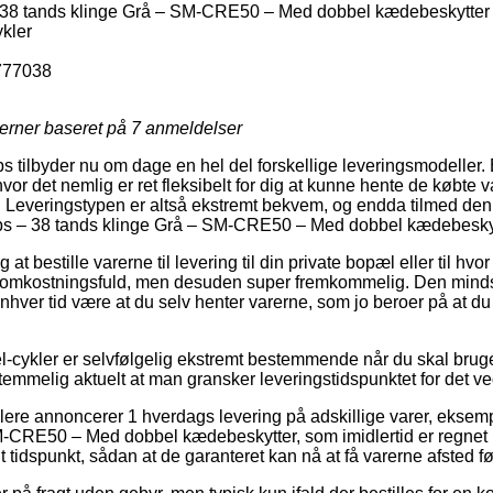
38 tands klinge Grå – SM-CRE50 – Med dobbel kædebeskytter
ykler
777038
jerner baseret på
7
anmeldelser
s tilbyder nu om dage en hel del forskellige leveringsmodeller.
or det nemlig er ret fleksibelt for dig at kunne hente de købte v
r. Leveringstypen er altså ekstremt bekvem, og endda tilmed den 
ps – 38 tands klinge Grå – SM-CRE50 – Med dobbel kædebeskyt
at bestille varerne til levering til din private bopæl eller til hv
e omkostningsfuld, men desuden super fremkommelig. Den minds
 enhver tid være at du selv henter varerne, som jo beroer på at d
 el-cykler er selvfølgelig ekstremt bestemmende når du skal brug
 temmelig aktuelt at man gransker leveringstidspunktet for det
dlere annoncerer 1 hverdags levering på adskillige varer, ekse
-CRE50 – Med dobbel kædebeskytter, som imidlertid er regnet u
 tidspunkt, sådan at de garanteret kan nå at få varerne afsted før