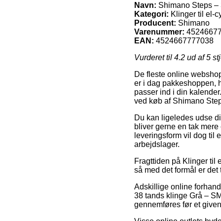
Navn:
Shimano Steps – 
Kategori:
Klinger til el-c
Producent:
Shimano
Varenummer:
4524667
EAN:
4524667777038
Vurderet til
4.2
ud af 5 st
De fleste online webshop
er i dag pakkeshoppen, hv
passer ind i din kalende
ved køb af Shimano Ste
Du kan ligeledes udse dig 
bliver gerne en tak mer
leveringsform vil dog til
arbejdslager.
Fragttiden på Klinger til
så med det formål er det
Adskillige online forhan
38 tands klinge Grå – SM
gennemføres før et givent