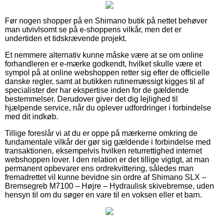
Før nogen shopper på en Shimano butik på nettet behøver
man utvivlsomt se på e-shoppens vilkår, men det er
undertiden et tidskrævende projekt.
Et nemmere alternativ kunne måske være at se om online
forhandleren er e-mærke godkendt, hvilket skulle være et
sympol på at online webshoppen retter sig efter de officielle
danske regler, samt at butikken rutinemæssigt kigges til af
specialister der har ekspertise inden for de gældende
bestemmelser. Derudover giver det dig lejlighed til
hjælpende service, når du oplever udfordringer i forbindelse
med dit indkøb.
Tillige foreslår vi at du er oppe på mærkerne omkring de
fundamentale vilkår der gør sig gældende i forbindelse med
transaktionen, eksempelvis hvilken returrettighed internet
webshoppen lover. I den relation er det tillige vigtigt, at man
permanent opbevarer ens ordrekvittering, således man
fremadrettet vil kunne bevidne sin ordre af Shimano SLX –
Bremsegreb M7100 – Højre – Hydraulisk skivebremse, uden
hensyn til om du søger en vare til en voksen eller et barn.