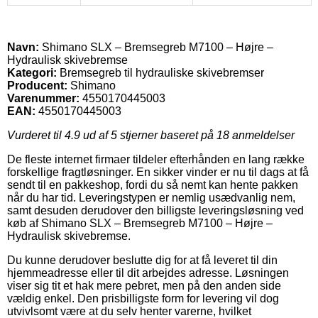
Navn:
Shimano SLX – Bremsegreb M7100 – Højre –
Hydraulisk skivebremse
Kategori:
Bremsegreb til hydrauliske skivebremser
Producent:
Shimano
Varenummer:
4550170445003
EAN:
4550170445003
Vurderet til
4.9
ud af 5 stjerner baseret på
18
anmeldelser
De fleste internet firmaer tildeler efterhånden en lang række
forskellige fragtløsninger. En sikker vinder er nu til dags at få
sendt til en pakkeshop, fordi du så nemt kan hente pakken
når du har tid. Leveringstypen er nemlig usædvanlig nem,
samt desuden derudover den billigste leveringsløsning ved
køb af Shimano SLX – Bremsegreb M7100 – Højre –
Hydraulisk skivebremse.
Du kunne derudover beslutte dig for at få leveret til din
hjemmeadresse eller til dit arbejdes adresse. Løsningen
viser sig tit et hak mere pebret, men på den anden side
vældig enkel. Den prisbilligste form for levering vil dog
utvivlsomt være at du selv henter varerne, hvilket