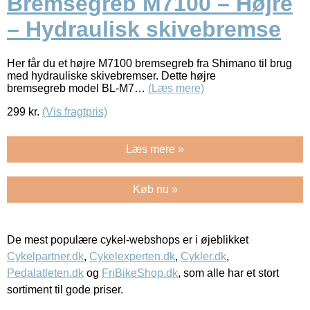
Bremsegreb M7100 – Højre
– Hydraulisk skivebremse
Her får du et højre M7100 bremsegreb fra Shimano til brug
med hydrauliske skivebremser. Dette højre
bremsegreb model BL-M7…
(Læs mere)
299
kr.
(Vis fragtpris)
Læs mere »
Køb nu »
De mest populære cykel-webshops er i øjeblikket
Cykelpartner.dk
,
Cykelexperten.dk
,
Cykler.dk
,
Pedalatleten.dk
og
FriBikeShop.dk
, som alle har et stort
sortiment til gode priser.