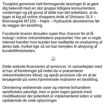
Trustpilot genererer helt fremragende løsninger til at gøre
dig bekendt med en stor gruppe tidligere konsumenters
vurderinger og på grund af dette kan det anbefales, at du
tager et kig på online shoppens kritik af Shimano SLX –
Bremsegreb M7100 – Højre – Hydraulisk skivebremse før
du lægger din bestilling.
Facebook leverer desuden super fine chancer for at få
indsigt i online virksomhedens popularitet. Her ser vi nogle
internet handler hvor kunder kan nedfælde en evaluering af
deres køb, hvilket lige så vel kan benyttes til afvejning af
kundetilfredsheden.
Dette website finansieres af annoncer. Vi samarbejder med
et hav af forretninger på nettet da vi præsenterer
virksomhedernes tilbud, og opnår provision når en af de
besøgende på vores hjemmeside realiserer en bestilling.
Orientering vedrørende varer og internet forhandlere
opretholdes jævnligt, men vi giver ingen garanti imod
modifikationer der potentielt er implementeret siden vi sidst
opdaterede de viste oplysninger.