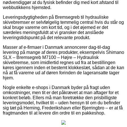
nødvendiggør at du fysisk befinder dig med kort afstand til
webbutikkens hjemsted.
Leveringsdygtigheden på Bremsegreb til hydrauliske
skivebremser er selvfølgelig temmelig central hvis du står og
skal bruge varerne om kort tid, og i det øjemed er det
særdeles meningsfuldt at vi gransker det anslåede
leveringstidspunkt på det relevante produkt.
Masser af e-firmaer i Danmark annoncerer dag-til-dag
levering på mange af deres produkter, eksempelvis Shimano
SLX – Bremsegreb M7100 – Højre – Hydraulisk
skivebremse, som imidlertid regnes ud fra at bestillingen
køres igennem inden et bestemt klokkeslæt, sådan at de kan
nå at få varerne ud af døren forinden de lageransatte tager
hjem.
Nogle enkelte e-shops i Danmark byder på fragt uden
omkostninger, men tit er det påkrævet at man aftager for et
konkret beløb. Ellers må man foretrække den prisbilligste
leveringsmodel, hvilket tit – uden hensyn til om du befinder
sig tæt på Herning, Frederikshavn eller Bjerringbro – er at få
fragtmanden til at levere din ordre til en pakkeshop.