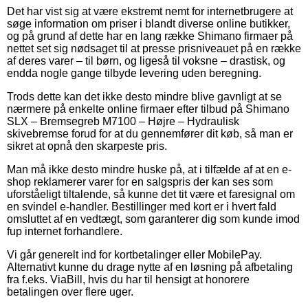
Det har vist sig at være ekstremt nemt for internetbrugere at
søge information om priser i blandt diverse online butikker,
og på grund af dette har en lang række Shimano firmaer på
nettet set sig nødsaget til at presse prisniveauet på en række
af deres varer – til børn, og ligeså til voksne – drastisk, og
endda nogle gange tilbyde levering uden beregning.
Trods dette kan det ikke desto mindre blive gavnligt at se
nærmere på enkelte online firmaer efter tilbud på Shimano
SLX – Bremsegreb M7100 – Højre – Hydraulisk
skivebremse forud for at du gennemfører dit køb, så man er
sikret at opnå den skarpeste pris.
Man må ikke desto mindre huske på, at i tilfælde af at en e-
shop reklamerer varer for en salgspris der kan ses som
uforståeligt tiltalende, så kunne det tit være et faresignal om
en svindel e-handler. Bestillinger med kort er i hvert fald
omsluttet af en vedtægt, som garanterer dig som kunde imod
fup internet forhandlere.
Vi går generelt ind for kortbetalinger eller MobilePay.
Alternativt kunne du drage nytte af en løsning på afbetaling
fra f.eks. ViaBill, hvis du har til hensigt at honorere
betalingen over flere uger.