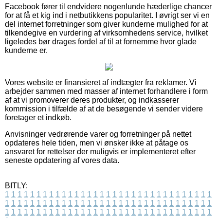
Facebook fører til endvidere nogenlunde hæderlige chancer
for at få et kig ind i netbutikkens popularitet. I øvrigt ser vi en
del internet forretninger som giver kunderne mulighed for at
tilkendegive en vurdering af virksomhedens service, hvilket
ligeledes bør drages fordel af til at fornemme hvor glade
kunderne er.
Vores website er finansieret af indtægter fra reklamer. Vi
arbejder sammen med masser af internet forhandlere i form
af at vi promoverer deres produkter, og indkasserer
kommission i tilfælde af at de besøgende vi sender videre
foretager et indkøb.
Anvisninger vedrørende varer og forretninger på nettet
opdateres hele tiden, men vi ønsker ikke at påtage os
ansvaret for rettelser der muligvis er implementeret efter
seneste opdatering af vores data.
BITLY:
1
1
1
1
1
1
1
1
1
1
1
1
1
1
1
1
1
1
1
1
1
1
1
1
1
1
1
1
1
1
1
1
1
1
1
1
1
1
1
1
1
1
1
1
1
1
1
1
1
1
1
1
1
1
1
1
1
1
1
1
1
1
1
1
1
1
1
1
1
1
1
1
1
1
1
1
1
1
1
1
1
1
1
1
1
1
1
1
1
1
1
1
1
1
1
1
1
1
1