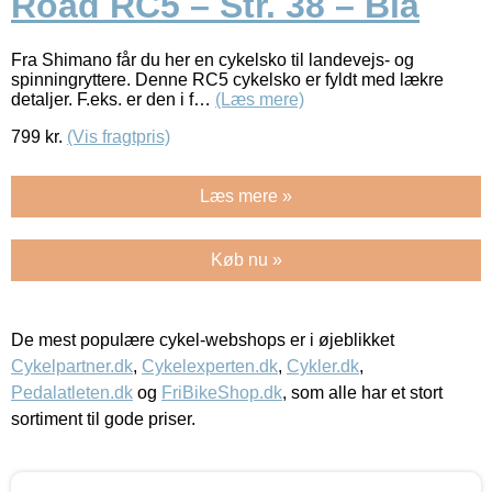
Road RC5 – Str. 38 – Blå
Fra Shimano får du her en cykelsko til landevejs- og
spinningryttere. Denne RC5 cykelsko er fyldt med lækre
detaljer. F.eks. er den i f…
(Læs mere)
799
kr.
(Vis fragtpris)
Læs mere »
Køb nu »
De mest populære cykel-webshops er i øjeblikket
Cykelpartner.dk
,
Cykelexperten.dk
,
Cykler.dk
,
Pedalatleten.dk
og
FriBikeShop.dk
, som alle har et stort
sortiment til gode priser.