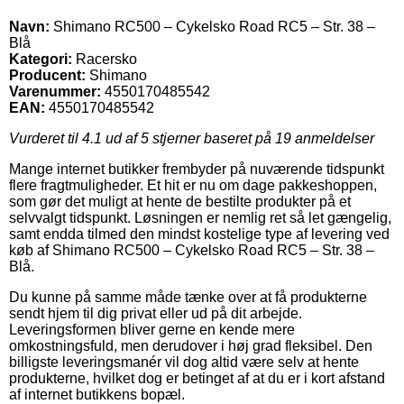
Navn:
Shimano RC500 – Cykelsko Road RC5 – Str. 38 –
Blå
Kategori:
Racersko
Producent:
Shimano
Varenummer:
4550170485542
EAN:
4550170485542
Vurderet til
4.1
ud af 5 stjerner baseret på
19
anmeldelser
Mange internet butikker frembyder på nuværende tidspunkt
flere fragtmuligheder. Et hit er nu om dage pakkeshoppen,
som gør det muligt at hente de bestilte produkter på et
selvvalgt tidspunkt. Løsningen er nemlig ret så let gængelig,
samt endda tilmed den mindst kostelige type af levering ved
køb af Shimano RC500 – Cykelsko Road RC5 – Str. 38 –
Blå.
Du kunne på samme måde tænke over at få produkterne
sendt hjem til dig privat eller ud på dit arbejde.
Leveringsformen bliver gerne en kende mere
omkostningsfuld, men derudover i høj grad fleksibel. Den
billigste leveringsmanér vil dog altid være selv at hente
produkterne, hvilket dog er betinget af at du er i kort afstand
af internet butikkens bopæl.