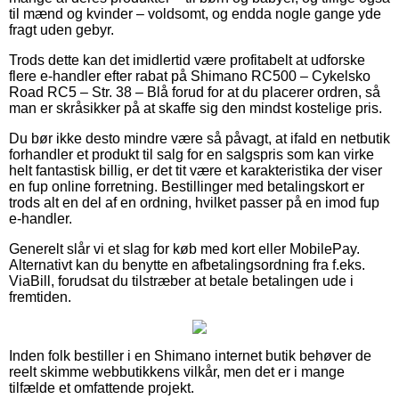
til mænd og kvinder – voldsomt, og endda nogle gange yde
fragt uden gebyr.
Trods dette kan det imidlertid være profitabelt at udforske
flere e-handler efter rabat på Shimano RC500 – Cykelsko
Road RC5 – Str. 38 – Blå forud for at du placerer ordren, så
man er skråsikker på at skaffe sig den mindst kostelige pris.
Du bør ikke desto mindre være så påvagt, at ifald en netbutik
forhandler et produkt til salg for en salgspris som kan virke
helt fantastisk billig, er det tit være et karakteristika der viser
en fup online forretning. Bestillinger med betalingskort er
trods alt en del af en ordning, hvilket passer på en imod fup
e-handler.
Generelt slår vi et slag for køb med kort eller MobilePay.
Alternativt kan du benytte en afbetalingsordning fra f.eks.
ViaBill, forudsat du tilstræber at betale betalingen ude i
fremtiden.
Inden folk bestiller i en Shimano internet butik behøver de
reelt skimme webbutikkens vilkår, men det er i mange
tilfælde et omfattende projekt.