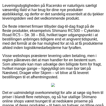
Leveringsdygtigheden på Racersko er naturligvis særligt
væsentlig ifald vi har brug for dine nye produkter
øjeblikkeligt, og derfor er det sandelig essentielt at du tjekker
leveringstiden ved det vedkommende produkt.
De fleste internet firmaer tilbyder dag-til-dag fragt på de
fleste produkter, eksempelvis Shimano RC500 – Cykelsko
Road RC5 – Str. 38 – Blå, hvilket tager udgangspunkt i at
bestillingen anbringes tidligere end et angivent tidspunkt,
med det formål at de har mulighed for at nå at få produkterne
afsted inden logistikmedarbejderne har fyraften.
Visse webshops præsterer levering uden betaling, men i
reglen påkræves det at man handler for en bestemt sum.
Som alternativ kan man udvælge den billigste form for fragt,
hvilket mange gange – ligegyldigt om man bor tæt på
Næstved, Dragør eller Skjern – vil blive at få leveret
bestillingen til et afhentningssted.
Det er ualmindeligt overkommeligt for alle at søge sig frem til
priser i blandt flere netshops, og så har utallige Shimano
online shops været tvunget til at nedskære priserne på
mange af deres produkter – til børn og babyer, og tillige også