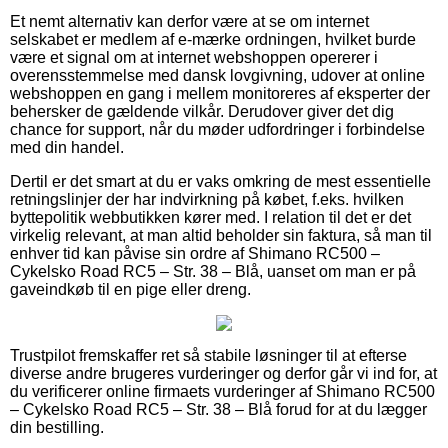
Et nemt alternativ kan derfor være at se om internet
selskabet er medlem af e-mærke ordningen, hvilket burde
være et signal om at internet webshoppen opererer i
overensstemmelse med dansk lovgivning, udover at online
webshoppen en gang i mellem monitoreres af eksperter der
behersker de gældende vilkår. Derudover giver det dig
chance for support, når du møder udfordringer i forbindelse
med din handel.
Dertil er det smart at du er vaks omkring de mest essentielle
retningslinjer der har indvirkning på købet, f.eks. hvilken
byttepolitik webbutikken kører med. I relation til det er det
virkelig relevant, at man altid beholder sin faktura, så man til
enhver tid kan påvise sin ordre af Shimano RC500 –
Cykelsko Road RC5 – Str. 38 – Blå, uanset om man er på
gaveindkøb til en pige eller dreng.
Trustpilot fremskaffer ret så stabile løsninger til at efterse
diverse andre brugeres vurderinger og derfor går vi ind for, at
du verificerer online firmaets vurderinger af Shimano RC500
– Cykelsko Road RC5 – Str. 38 – Blå forud for at du lægger
din bestilling.