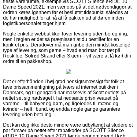
fleste varenumre, eksempelvis SCOTT Silence eRIDE 10
Dame Speed 2021, men vær obs på at det nødvendiggør at
ordren køres igennem før et besluttet tidspunkt, således at
de har mulighed for at nå at få pakken ud af døren inden
logistikpersonalet tager hjem.
Nogle enkelte webbutikker lover levering uden beregning,
men i reglen er det så præmissen at du bestiller for en
konkret pris. Derudover må man gribe den mindst kostelige
type af levering, som gerne – hvad end man bor tæt på
Roskilde, Solrød Strand eller Skjern – vil være at få kørt din
ordre til en pakkeshop.
Det er efterhånden i høj grad hensigtsmæssigt for folk at
lave prissammenligning på tværs af internet butikker i
Danmark, og til gengæld har massevis af Scott outlets på
nettet set sig nødsaget til at nedsætte prisniveauet på
varerne – til babyer og børn, og ligeledes til mænd og
kvinder – helt i bund, og endda nogle gange garantere
levering uden betaling.
Det kan dog ikke desto mindre være udbytterigt at studere et
par firmaer på nettet efter rabatkoder på SCOTT Silence
eRIDE 10 Dame Speed 2021 før du gennemfører dit køb,