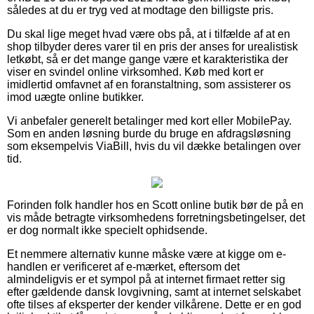
således at du er tryg ved at modtage den billigste pris.
Du skal lige meget hvad være obs på, at i tilfælde af at en
shop tilbyder deres varer til en pris der anses for urealistisk
letkøbt, så er det mange gange være et karakteristika der
viser en svindel online virksomhed. Køb med kort er
imidlertid omfavnet af en foranstaltning, som assisterer os
imod uægte online butikker.
Vi anbefaler generelt betalinger med kort eller MobilePay.
Som en anden løsning burde du bruge en afdragsløsning
som eksempelvis ViaBill, hvis du vil dække betalingen over
tid.
Forinden folk handler hos en Scott online butik bør de på en
vis måde betragte virksomhedens forretningsbetingelser, det
er dog normalt ikke specielt ophidsende.
Et nemmere alternativ kunne måske være at kigge om e-
handlen er verificeret af e-mærket, eftersom det
almindeligvis er et sympol på at internet firmaet retter sig
efter gældende dansk lovgivning, samt at internet selskabet
ofte tilses af eksperter der kender vilkårene. Dette er en god