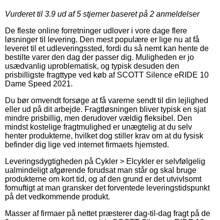
Vurderet til
3.9
ud af 5 stjerner baseret på
2
anmeldelser
De fleste online forretninger udlover i vore dage flere
løsninger til levering. Den mest populære er lige nu at få
leveret til et udleveringssted, fordi du så nemt kan hente de
bestilte varer den dag der passer dig. Muligheden er jo
usædvanlig uproblematisk, og typisk desuden den
prisbilligste fragttype ved køb af SCOTT Silence eRIDE 10
Dame Speed 2021.
Du bør omvendt forsøge at få varerne sendt til din lejlighed
eller ud på dit arbejde. Fragtløsningen bliver typisk en sjat
mindre prisbillig, men derudover vældig fleksibel. Den
mindst kostelige fragtmulighed er unægtelig at du selv
henter produkterne, hvilket dog stiller krav om at du fysisk
befinder dig lige ved internet firmaets hjemsted.
Leveringsdygtigheden på Cykler > Elcykler er selvfølgelig
ualmindeligt afgørende forudsat man står og skal bruge
produkterne om kort tid, og af den grund er det utvivlsomt
fornuftigt at man gransker det forventede leveringstidspunkt
på det vedkommende produkt.
Masser af firmaer på nettet præsterer dag-til-dag fragt på de