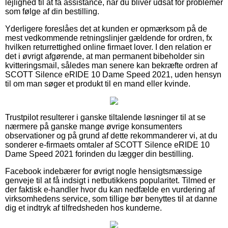
lejlighed til at få assistance, når du bliver udsat for problemer
som følge af din bestilling.
Yderligere foreslåes det at kunden er opmærksom på de
mest vedkommende retningslinjer gældende for ordren, fx
hvilken returrettighed online firmaet lover. I den relation er
det i øvrigt afgørende, at man permanent bibeholder sin
kvitteringsmail, således man senere kan bekræfte ordren af
SCOTT Silence eRIDE 10 Dame Speed 2021, uden hensyn
til om man søger et produkt til en mand eller kvinde.
Trustpilot resulterer i ganske tiltalende løsninger til at se
nærmere på ganske mange øvrige konsumenters
observationer og på grund af dette rekommanderer vi, at du
sonderer e-firmaets omtaler af SCOTT Silence eRIDE 10
Dame Speed 2021 forinden du lægger din bestilling.
Facebook indebærer for øvrigt nogle hensigtsmæssige
genveje til at få indsigt i netbutikkens popularitet. Tilmed er
der faktisk e-handler hvor du kan nedfælde en vurdering af
virksomhedens service, som tillige bør benyttes til at danne
dig et indtryk af tilfredsheden hos kunderne.