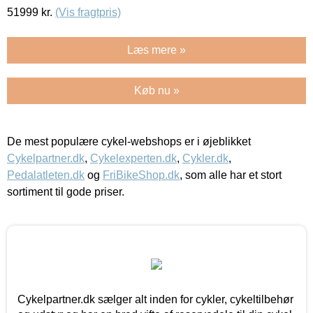
51999
kr.
(Vis fragtpris)
Læs mere »
Køb nu »
De mest populære cykel-webshops er i øjeblikket
Cykelpartner.dk
,
Cykelexperten.dk
,
Cykler.dk
,
Pedalatleten.dk
og
FriBikeShop.dk
, som alle har et stort
sortiment til gode priser.
Cykelpartner.dk sælger alt inden for cykler, cykeltilbehør