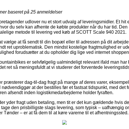
rner baseret på
25
anmeldelser
oretagender udlover nu et stort udvalg af leveringsmidler. Et hit er
hvor du selv kan afhente de købte produkter når du har tid. Den e
etalelige metode til levering ved køb af SCOTT Scale 940 2021.
 vælge at få sendt til din bopæl eller til adressen på dit arbejde
dt ret uproblematisk. Den mindst kostelige fragtmulighed er uden
ighed forudsætter at du opholder dig lige ved internet shoppe
untainbikes er selvfølgelig ualmindeligt relevant ifald man har 
 det ret så meningsfuldt at vi studerer det forventede leveringsti
ker præsterer dag-til-dag fragt på mange af deres varer, eksem
nødvendiggør at der bestilles før et fastsat tidspunkt, med det 
ren afsendt inden logistikmedarbejderne holder fyraften.
der yder fragt uden betaling, men tit er det kun gældende hvis d
 tage den prisbilligste slags levering, som typisk – uafhængig 
 Tønder – er at få dem til at køre varerne til et afhentningssted.