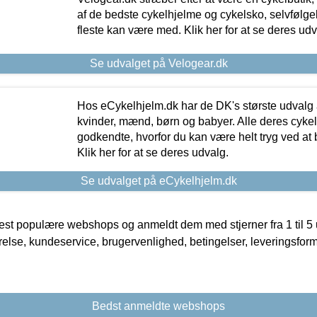
af de bedste cykelhjelme og cykelsko, selvfølgeli
fleste kan være med. Klik her for at se deres udv
Se udvalget på Velogear.dk
Hos eCykelhjelm.dk har de DK's største udvalg a
kvinder, mænd, børn og babyer. Alle deres cyke
godkendte, hvorfor du kan være helt tryg ved at
Klik her for at se deres udvalg.
Se udvalget på eCykelhjelm.dk
t populære webshops og anmeldt dem med stjerner fra 1 til 5 ud
rrelse, kundeservice, brugervenlighed, betingelser, leveringsfor
Bedst anmeldte webshops