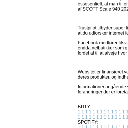
essesentielt, at man til 
af SCOTT Scale 940 2021, 
Trustpilot tilbyder super 
at du udforsker internet
Facebook medfører tilsvar
endda netbutikker som gi
fordel af til at afveje hv
Websitet er finansieret 
deres produkter, og indh
Informationer angående v
forandringer der er foreta
BITLY:
1
1
1
1
1
1
1
1
1
1
1
1
1
1
1
1
1
1
1
1
1
1
1
1
1
1
SPOTIFY:
1
1
1
1
1
1
1
1
1
1
1
1
1