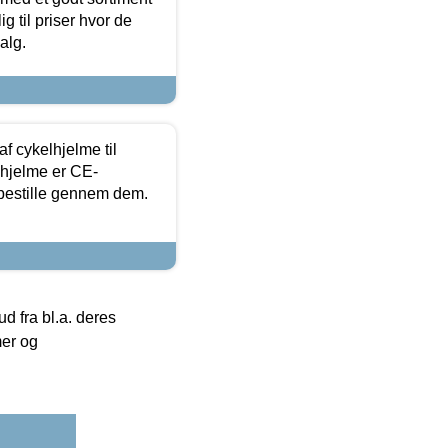
g til priser hvor de
alg.
f cykelhjelme til
lhjelme er CE-
 bestille gennem dem.
 fra bl.a. deres
mer og