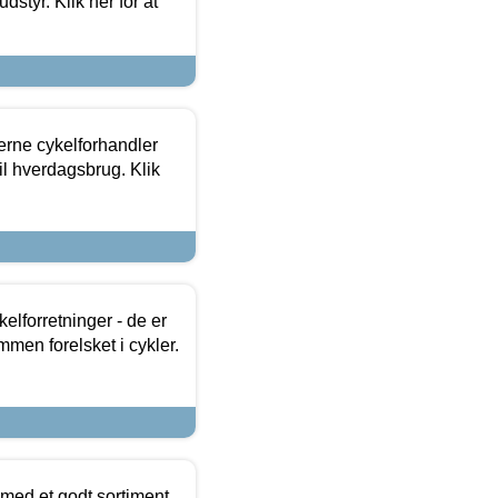
dstyr. Klik her for at
erne cykelforhandler
til hverdagsbrug. Klik
lforretninger - de er
mmen forelsket i cykler.
 med et godt sortiment