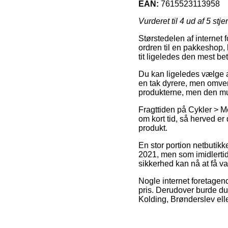
EAN:
7615523113958
Vurderet til
4
ud af 5 stje
Størstedelen af internet f
ordren til en pakkeshop, 
tit ligeledes den mest b
Du kan ligeledes vælge at
en tak dyrere, men omven
produkterne, men den mul
Fragttiden på Cykler > Mo
om kort tid, så herved er
produkt.
En stor portion netbutik
2021, men som imidlertid 
sikkerhed kan nå at få va
Nogle internet foretagen
pris. Derudover burde du
Kolding, Brønderslev eller