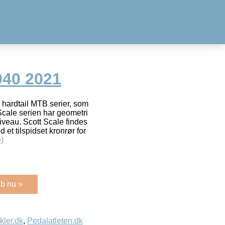
940 2021
 hardtail MTB serier, som
Scale serien har geometri
niveau. Scott Scale findes
 et tilspidset kronrør for
)
b nu »
kler.dk
,
Pedalatleten.dk