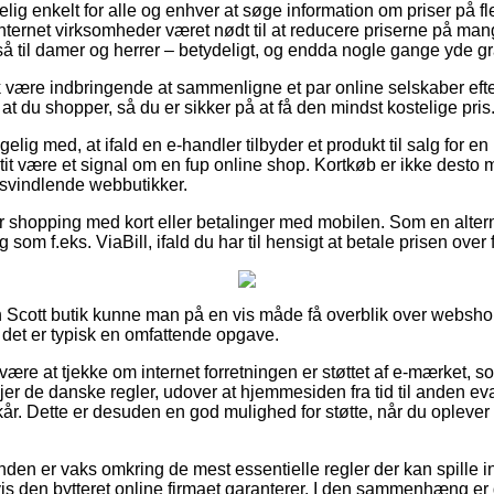
ig enkelt for alle og enhver at søge information om priser på fler
t internet virksomheder været nødt til at reducere priserne på mang
å til damer og herrer – betydeligt, og endda nogle gange yde gra
k være indbringende at sammenligne et par online selskaber ef
at du shopper, så du er sikker på at få den mindst kostelige pris
lig med, at ifald en e-handler tilbyder et produkt til salg for e
t tit være et signal om en fup online shop. Kortkøb er ikke desto 
 svindlende webbutikker.
 for shopping med kort eller betalinger med mobilen. Som en alte
som f.eks. ViaBill, ifald du har til hensigt at betale prisen over 
n Scott butik kunne man på en vis måde få overblik over websh
det er typisk en omfattende opgave.
være at tjekke om internet forretningen er støttet af e-mærket, 
øjer de danske regler, udover at hjemmesiden fra tid til anden eva
lkår. Dette er desuden en god mulighed for støtte, når du opleve
nden er vaks omkring de mest essentielle regler der kan spille i
s den bytteret online firmaet garanterer. I den sammenhæng 