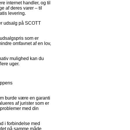
e internet handler, og til
e af deres varer – til
tis levering.
ter udsalg på SCOTT
.
n udsalgspris som er
mindre omfavnet af en lov,
rnativ mulighed kan du
flere uger.
oppens
som burde være en garanti
lueres af jurister som er
r problemer med din
nd i forbindelse med
er det på samme måde