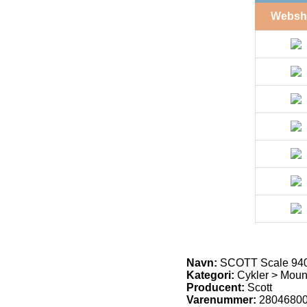
Websh
Navn:
SCOTT Scale 94
Kategori:
Cykler > Moun
Producent:
Scott
Varenummer:
2804680