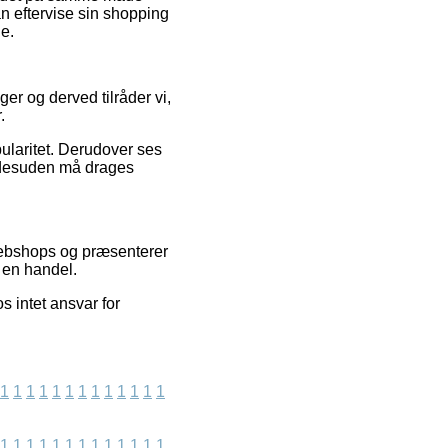
an eftervise sin shopping
e.
ger og derved tilråder vi,
.
pularitet. Derudover ses
m desuden må drages
webshops og præsenterer
 en handel.
 intet ansvar for
1
1
1
1
1
1
1
1
1
1
1
1
1
1
1
1
1
1
1
1
1
1
1
1
1
1