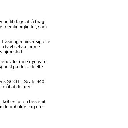
 nu til dags at få bragt
r nemlig rigtig let, samt
. Løsningen viser sig ofte
 tvivl selv at hente
ns hjemsted.
behov for dine nye varer
dspunkt på det aktuelle
pelvis SCOTT Scale 940
formål at de med
er købes for en bestemt
om du opholder sig nær