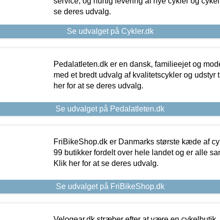
service, og hurtig levering af nye cykler og cykelu
se deres udvalg.
Se udvalget på Cykler.dk
Pedalatleten.dk er en dansk, familieejet og mod
med et bredt udvalg af kvalitetscykler og udstyr 
her for at se deres udvalg.
Se udvalget på Pedalatleten.dk
FriBikeShop.dk er Danmarks største kæde af cyke
99 butikker fordelt over hele landet og er alle sa
Klik her for at se deres udvalg.
Se udvalget på FriBikeShop.dk
Velogear.dk stræber efter at være en cykelbutik,