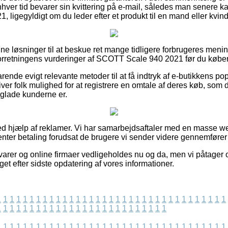
enhver tid bevarer sin kvittering på e-mail, således man senere k
ligegyldigt om du leder efter et produkt til en mand eller kvind
fine løsninger til at beskue ret mange tidligere forbrugeres menin
 forretningens vurderinger af SCOTT Scale 940 2021 før du køber
ende evigt relevante metoder til at få indtryk af e-butikkens po
ver folk mulighed for at registrere en omtale af deres køb, so
or glade kunderne er.
ved hjælp af reklamer. Vi har samarbejdsaftaler med en masse 
enter betaling forudsat de brugere vi sender videre gennemfører
arer og online firmaer vedligeholdes nu og da, men vi påtager os
get efter sidste opdatering af vores informationer.
1
1
1
1
1
1
1
1
1
1
1
1
1
1
1
1
1
1
1
1
1
1
1
1
1
1
1
1
1
1
1
1
1
1
1
1
1
1
1
1
1
1
1
1
1
1
1
1
1
1
1
1
1
1
1
1
1
1
1
1
1
1
1
1
1
1
1
1
1
1
1
1
1
1
1
1
1
1
1
1
1
1
1
1
1
1
1
1
1
1
1
1
1
1
1
1