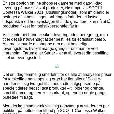
En stor portion online shops reklamerer med dag-til-dag
levering på massevis af produkter, eksempelvis SCOTT
Contessa Walker 2021 (Udstillingsmodel), som imidlertid er
betinget af at bestillingen anbringes forinden et fastsat
tidspunkt, med hensynstagen til at de garanteret kan nå at få
produktet fikset før logistikpersonalet får fri.
Visse internet handler sikrer levering uden beregning, men
tit er det så nødvendigt at der bestilles for et fastsat beløb.
Alternativt burde du snuppe den mest betalelige
leveringsform, hvilket mange gange – om man er ved
Hørsholm, Farum eller Struer – er at få leveret din bestilling
til et udleveringssted.
Det er i dag temmelig smertefrit for os alle at analysere priser
fra forskellige netshops, og ergo har flertallet af Scott e-
handler set sig tvunget til at nedsætte salgspriserne på
specielt deres bedst i test produkter – til piger og drenge,
samt til damer og herrer – markant, og endda nogle gange
præstere fri fragt.
Men det kan stadigvæk vise sig udbytterigt at studere et par
butikker på nettet efter tilbud på SCOTT Contessa Walker