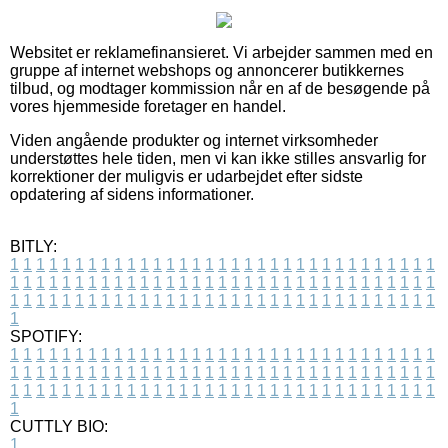
Websitet er reklamefinansieret. Vi arbejder sammen med en
gruppe af internet webshops og annoncerer butikkernes
tilbud, og modtager kommission når en af de besøgende på
vores hjemmeside foretager en handel.
Viden angående produkter og internet virksomheder
understøttes hele tiden, men vi kan ikke stilles ansvarlig for
korrektioner der muligvis er udarbejdet efter sidste
opdatering af sidens informationer.
BITLY:
1
1
1
1
1
1
1
1
1
1
1
1
1
1
1
1
1
1
1
1
1
1
1
1
1
1
1
1
1
1
1
1
1
1
1
1
1
1
1
1
1
1
1
1
1
1
1
1
1
1
1
1
1
1
1
1
1
1
1
1
1
1
1
1
1
1
1
1
1
1
1
1
1
1
1
1
1
1
1
1
1
1
1
1
1
1
1
1
1
1
1
1
1
1
1
1
1
1
1
1
SPOTIFY:
1
1
1
1
1
1
1
1
1
1
1
1
1
1
1
1
1
1
1
1
1
1
1
1
1
1
1
1
1
1
1
1
1
1
1
1
1
1
1
1
1
1
1
1
1
1
1
1
1
1
1
1
1
1
1
1
1
1
1
1
1
1
1
1
1
1
1
1
1
1
1
1
1
1
1
1
1
1
1
1
1
1
1
1
1
1
1
1
1
1
1
1
1
1
1
1
1
1
1
1
CUTTLY BIO:
1