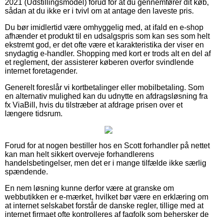
2021 (Udstillingsmodel) forud for at du gennemfører dit køb,
sådan at du ikke er i tvivl om at antage den laveste pris.
Du bør imidlertid være omhyggelig med, at ifald en e-shop
afhænder et produkt til en udsalgspris som kan ses som helt
ekstremt god, er det ofte være et karakteristika der viser en
snydagtig e-handler. Shopping med kort er trods alt en del af
et reglement, der assisterer køberen overfor svindlende
internet foretagender.
Generelt foreslår vi kortbetalinger eller mobilbetaling. Som
en alternativ mulighed kan du udnytte en afdragsløsning fra
fx ViaBill, hvis du tilstræber at afdrage prisen over et
længere tidsrum.
Forud for at nogen bestiller hos en Scott forhandler på nettet
kan man helt sikkert overveje forhandlerens
handelsbetingelser, men det er i mange tilfælde ikke særlig
spændende.
En nem løsning kunne derfor være at granske om
webbutikken er e-mærket, hvilket bør være en erklæring om
at internet selskabet forstår de danske regler, tillige med at
internet firmaet ofte kontrolleres af fagfolk som behersker de