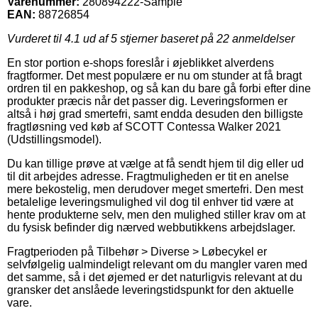
Varenummer:
280894222-Sample
EAN:
88726854
Vurderet til
4.1
ud af 5 stjerner baseret på
22
anmeldelser
En stor portion e-shops foreslår i øjeblikket alverdens
fragtformer. Det mest populære er nu om stunder at få bragt
ordren til en pakkeshop, og så kan du bare gå forbi efter dine
produkter præcis når det passer dig. Leveringsformen er
altså i høj grad smertefri, samt endda desuden den billigste
fragtløsning ved køb af SCOTT Contessa Walker 2021
(Udstillingsmodel).
Du kan tillige prøve at vælge at få sendt hjem til dig eller ud
til dit arbejdes adresse. Fragtmuligheden er tit en anelse
mere bekostelig, men derudover meget smertefri. Den mest
betalelige leveringsmulighed vil dog til enhver tid være at
hente produkterne selv, men den mulighed stiller krav om at
du fysisk befinder dig nærved webbutikkens arbejdslager.
Fragtperioden på Tilbehør > Diverse > Løbecykel er
selvfølgelig ualmindeligt relevant om du mangler varen med
det samme, så i det øjemed er det naturligvis relevant at du
gransker det anslåede leveringstidspunkt for den aktuelle
vare.