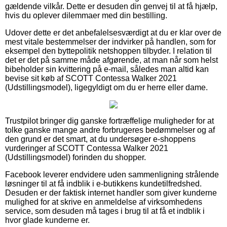
gældende vilkår. Dette er desuden din genvej til at få hjælp,
hvis du oplever dilemmaer med din bestilling.
Udover dette er det anbefalelsesværdigt at du er klar over de
mest vitale bestemmelser der indvirker på handlen, som for
eksempel den byttepolitik netshoppen tilbyder. I relation til
det er det på samme måde afgørende, at man når som helst
bibeholder sin kvittering på e-mail, således man altid kan
bevise sit køb af SCOTT Contessa Walker 2021
(Udstillingsmodel), ligegyldigt om du er herre eller dame.
Trustpilot bringer dig ganske fortræffelige muligheder for at
tolke ganske mange andre forbrugeres bedømmelser og af
den grund er det smart, at du undersøger e-shoppens
vurderinger af SCOTT Contessa Walker 2021
(Udstillingsmodel) forinden du shopper.
Facebook leverer endvidere uden sammenligning strålende
løsninger til at få indblik i e-butikkens kundetilfredshed.
Desuden er der faktisk internet handler som giver kunderne
mulighed for at skrive en anmeldelse af virksomhedens
service, som desuden må tages i brug til at få et indblik i
hvor glade kunderne er.