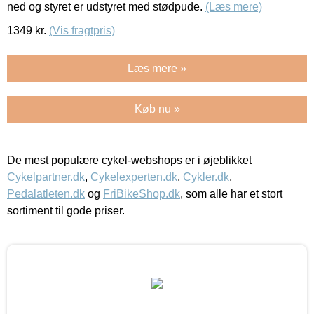
ned og styret er udstyret med stødpude.
(Læs mere)
1349
kr.
(Vis fragtpris)
Læs mere »
Køb nu »
De mest populære cykel-webshops er i øjeblikket
Cykelpartner.dk
,
Cykelexperten.dk
,
Cykler.dk
,
Pedalatleten.dk
og
FriBikeShop.dk
, som alle har et stort
sortiment til gode priser.