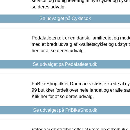
service, og hurtig levering af nye cykler og cykelu
se deres udvalg.
Se udvalget på Cykler.dk
Pedalatleten.dk er en dansk, familieejet og mod
med et bredt udvalg af kvalitetscykler og udstyr 
her for at se deres udvalg.
Se udvalget på Pedalatleten.dk
FriBikeShop.dk er Danmarks største kæde af cyke
99 butikker fordelt over hele landet og er alle sa
Klik her for at se deres udvalg.
Se udvalget på FriBikeShop.dk
Velogear.dk stræber efter at være en cykelbutik,