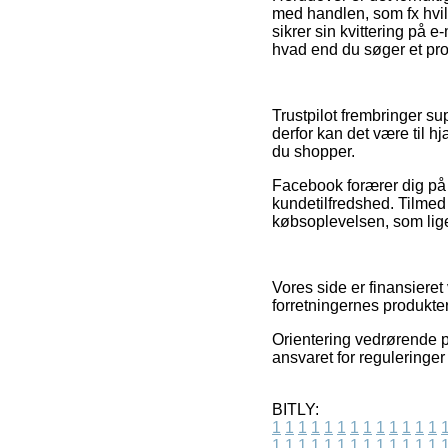
med handlen, som fx hvilk
sikrer sin kvittering på 
hvad end du søger et prod
Trustpilot frembringer su
derfor kan det være til 
du shopper.
Facebook forærer dig på 
kundetilfredshed. Tilmed
købsoplevelsen, som lige
Vores side er finansieret
forretningernes produkter
Orientering vedrørende pr
ansvaret for reguleringe
BITLY:
1
1
1
1
1
1
1
1
1
1
1
1
1
1
1
1
1
1
1
1
1
1
1
1
1
1