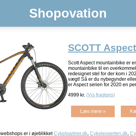
Shopovation
SCOTT Aspect
Scott Aspect mountainbike er en 
mountainbike til en overkommeli
redesignet stel for der kom i 2
vægt! Så er du nybegynder eller
er Aspect serien for 2020 en per
4999
kr.
(Vis fragtpris)
Læs mere »
Kø
webshops er i øjeblikket
Cykelpartner.dk
,
Cykelexperten.dk
,
Cy