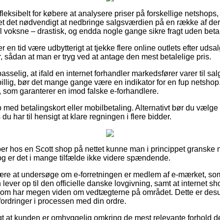
 fleksibelt for købere at analysere priser på forskellige netshops
det det nødvendigt at nedbringe salgsværdien på en række af dere
il voksne – drastisk, og endda nogle gange sikre fragt uden beta
ver en tid være udbytterigt at tjekke flere online outlets efter u
, sådan at man er tryg ved at antage den mest betalelige pris.
selig, at ifald en internet forhandler markedsfører varer til sal
 billig, bør det mange gange være en indikator for en fup netshop
t, som garanterer en imod falske e-forhandlere.
b med betalingskort eller mobilbetaling. Alternativt bør du vælg
du har til hensigt at klare regningen i flere bidder.
er hos en Scott shop på nettet kunne man i princippet granske 
dog er det i mange tilfælde ikke videre spændende.
 være at undersøge om e-forretningen er medlem af e-mærket, s
n lever op til den officielle danske lovgivning, samt at internet 
som har megen viden om vedtægterne på området. Dette er desud
fordringer i processen med din ordre.
gt at kunden er omhyggelig omkring de mest relevante forhold der