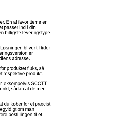
. En af favoritterne er
t passer ind i din
 billigste leveringstype
Løsningen bliver til tider
eringsversion er
ndlens adresse.
r produktet fluks, så
t respektive produkt.
ter, eksempelvis SCOTT
spunkt, sådan at de med
at du køber for et præcist
ligegyldigt om man
re bestillingen til et