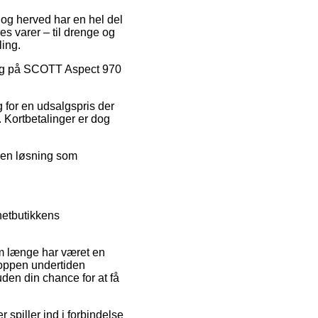
, og herved har en hel del
s varer – til drenge og
ling.
dsalg på SCOTT Aspect 970
g for en udsalgspris der
. Kortbetalinger er dog
e en løsning som
netbutikkens
om længe har været en
shoppen undertiden
en din chance for at få
 spiller ind i forbindelse