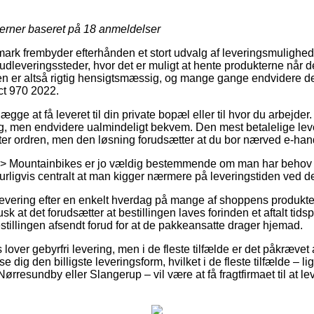
jerner baseret på
18
anmeldelser
ark frembyder efterhånden et stort udvalg af leveringsmuligheder
leveringssteder, hvor det er muligt at hente produkterne når de
n er altså rigtig hensigtsmæssig, og mange gange endvidere den
t 970 2022.
ge at få leveret til din private bopæl eller til hvor du arbejder. 
g, men endvidere ualmindeligt bekvem. Den mest betalelige lev
ter ordren, men den løsning forudsætter at du bor nærved e-ha
 > Mountainbikes er jo vældig bestemmende om man har behov fo
urligvis centralt at man kigger nærmere på leveringstiden ved de
 levering efter en enkelt hverdag på mange af shoppens produk
 at det forudsætter at bestillingen laves forinden et aftalt tid
stillingen afsendt forud for at de pakkeansatte drager hjemad.
over gebyrfri levering, men i de fleste tilfælde er det påkrævet 
e dig den billigste leveringsform, hvilket i de fleste tilfælde – 
Nørresundby eller Slangerup – vil være at få fragtfirmaet til at leve