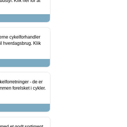
dstyr. Klik her for at
erne cykelforhandler
til hverdagsbrug. Klik
lforretninger - de er
mmen forelsket i cykler.
 med et godt sortiment