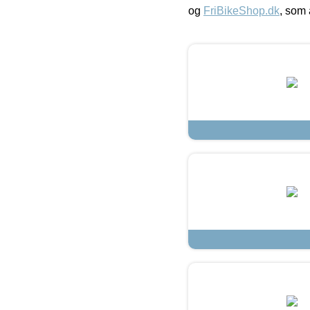
og
FriBikeShop.dk
, som 