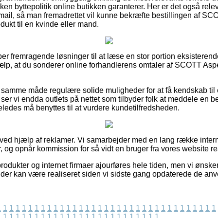
en byttepolitik online butikken garanterer. Her er det også releva
e-mail, så man fremadrettet vil kunne bekræfte bestillingen af 
ukt til en kvinde eller mand.
per fremragende løsninger til at læse en stor portion eksisteren
hjælp, at du sonderer online forhandlerens omtaler af SCOTT Aspe
samme måde regulære solide muligheder for at få kendskab til 
 ser vi endda outlets på nettet som tilbyder folk at meddele en
ledes må benyttes til at vurdere kundetilfredsheden.
 ved hjælp af reklamer. Vi samarbejder med en lang række interne
, og opnår kommission for så vidt en bruger fra vores website re
odukter og internet firmaer ajourføres hele tiden, men vi ønsker
r der kan være realiseret siden vi sidste gang opdaterede de anv
1
1
1
1
1
1
1
1
1
1
1
1
1
1
1
1
1
1
1
1
1
1
1
1
1
1
1
1
1
1
1
1
1
1
1
1
1
1
1
1
1
1
1
1
1
1
1
1
1
1
1
1
1
1
1
1
1
1
1
1
1