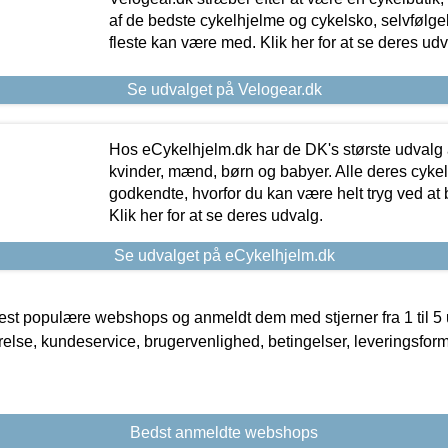
af de bedste cykelhjelme og cykelsko, selvfølgeli
fleste kan være med. Klik her for at se deres udv
Se udvalget på Velogear.dk
Hos eCykelhjelm.dk har de DK's største udvalg a
kvinder, mænd, børn og babyer. Alle deres cyke
godkendte, hvorfor du kan være helt tryg ved at
Klik her for at se deres udvalg.
Se udvalget på eCykelhjelm.dk
t populære webshops og anmeldt dem med stjerner fra 1 til 5 ud
rrelse, kundeservice, brugervenlighed, betingelser, leveringsfor
Bedst anmeldte webshops