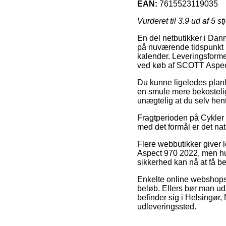
EAN:
7615523119035
Vurderet til
3.9
ud af 5 st
En del netbutikker i Danm
på nuværende tidspunkt ud
kalender. Leveringsforme
ved køb af SCOTT Aspec
Du kunne ligeledes planlæg
en smule mere bekosteli
unægtelig at du selv hen
Fragtperioden på Cykler
med det formål er det nat
Flere webbutikker giver
Aspect 970 2022, men husk
sikkerhed kan nå at få be
Enkelte online webshops l
beløb. Ellers bør man uds
befinder sig i Helsingør, 
udleveringssted.