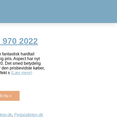
 970 2022
fantastisk hardtail
g pris. Aspect har nyt
020. Det smed betydelig
 den prisbevidste køber,
fekt s
(Læs mere)
b nu »
kler.dk
,
Pedalatleten.dk