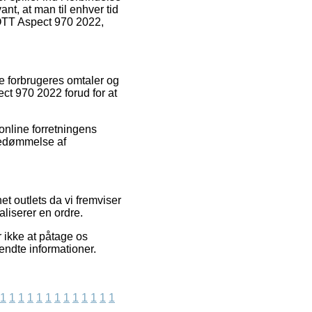
nt, at man til enhver tid
SCOTT Aspect 970 2022,
de forbrugeres omtaler og
ct 970 2022 forud for at
online forretningens
 bedømmelse af
t outlets da vi fremviser
aliserer en ordre.
 ikke at påtage os
endte informationer.
1
1
1
1
1
1
1
1
1
1
1
1
1