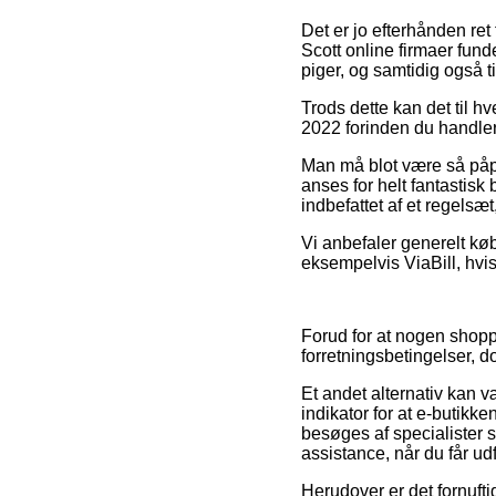
Det er jo efterhånden ret
Scott online firmaer fun
piger, og samtidig også t
Trods dette kan det til h
2022 forinden du handler
Man må blot være så påpas
anses for helt fantastisk
indbefattet af et regelsæ
Vi anbefaler generelt kø
eksempelvis ViaBill, hvis 
Forud for at nogen shopp
forretningsbetingelser, 
Et andet alternativ kan
indikator for at e-butikke
besøges af specialister 
assistance, når du får ud
Herudover er det fornufti