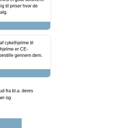
g til priser hvor de
alg.
f cykelhjelme til
lhjelme er CE-
 bestille gennem dem.
 fra bl.a. deres
mer og