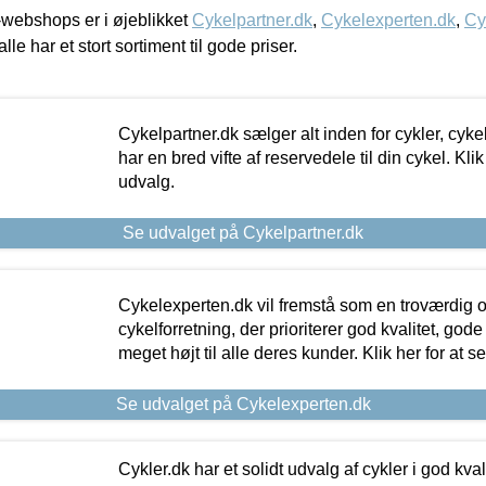
webshops er i øjeblikket
Cykelpartner.dk
,
Cykelexperten.dk
,
Cy
alle har et stort sortiment til gode priser.
Cykelpartner.dk sælger alt inden for cykler, cyke
har en bred vifte af reservedele til din cykel. Klik
udvalg.
Se udvalget på Cykelpartner.dk
Cykelexperten.dk vil fremstå som en troværdig o
cykelforretning, der prioriterer god kvalitet, god
meget højt til alle deres kunder. Klik her for at s
Se udvalget på Cykelexperten.dk
Cykler.dk har et solidt udvalg af cykler i god kvalit