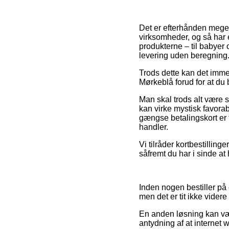
Det er efterhånden meget
virksomheder, og så har 
produkterne – til babyer 
levering uden beregning
Trods dette kan det imme
Mørkeblå forud for at du b
Man skal trods alt være s
kan virke mystisk favorab
gængse betalingskort er t
handler.
Vi tilråder kortbestilling
såfremt du har i sinde a
Inden nogen bestiller på
men det er tit ikke vide
En anden løsning kan vær
antydning af at internet