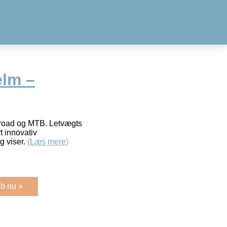
elm –
l road og MTB. Letvægts
t innovativ
g viser.
(Læs mere)
b nu »