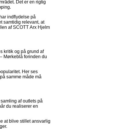
rådet. Det er en rigtig
pping.
har indflydelse på
t samtidig relevant, at
andlen af SCOTT Arx Hjelm
s kritik og på grund af
 – Mørkeblå forinden du
popularitet. Her ses
som på samme måde må
samling af outlets på
når du realiserer en
t blive stillet ansvarlig
ger.