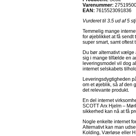
Varenummer:
2751950
EAN:
7615523091836
Vurderet til
3.5
ud af 5 st
Temmelig mange internet 
for øjeblikket at få send
super smart, samt oftest 
Du bør alternativt vælge a
sig i mange tilfælde en a
leveringsmodel vil dog al
internet selskabets tilhol
Leveringsdygtigheden på 
om et øjeblik, så af den 
det relevante produkt.
En del internet virksom
SCOTT Arx Hjelm – Mørkeb
sikkerhed kan nå at få p
Nogle enkelte internet fo
Alternativt kan man udse 
Kolding, Værløse eller Hun