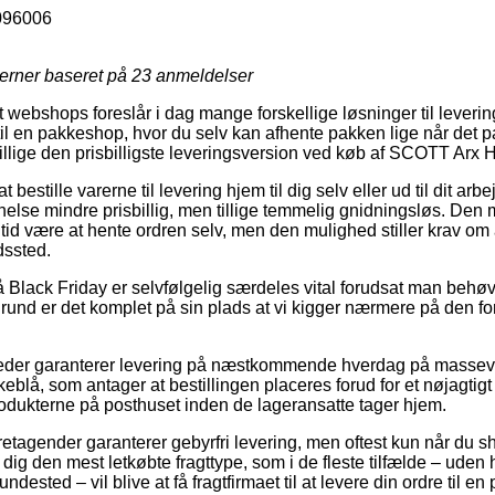
096006
jerner baseret på
23
anmeldelser
webshops foreslår i dag mange forskellige løsninger til leveri
t til en pakkeshop, hvor du selv kan afhente pakken lige når det p
tillige den prisbilligste leveringsversion ved køb af SCOTT Arx
t bestille varerne til levering hjem til dig selv eller ud til dit ar
nelse mindre prisbillig, men tillige temmelig gnidningsløs. Den 
tid være at hente ordren selv, men den mulighed stiller krav om 
dssted.
Black Friday er selvfølgelig særdeles vital forudsat man behøv
grund er det komplet på sin plads at vi kigger nærmere på den f
heder garanterer levering på næstkommende hverdag på massevi
lå, som antager at bestillingen placeres forud for et nøjagtigt
rodukterne på posthuset inden de lageransatte tager hjem.
retagender garanterer gebyrfri levering, men oftest kun når du sho
dig den mest letkøbte fragttype, som i de fleste tilfælde – uden 
dested – vil blive at få fragtfirmaet til at levere din ordre til e