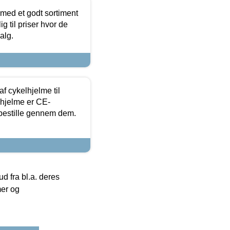
 med et godt sortiment
g til priser hvor de
alg.
f cykelhjelme til
lhjelme er CE-
 bestille gennem dem.
 fra bl.a. deres
mer og