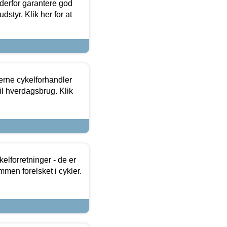
 derfor garantere god
dstyr. Klik her for at
erne cykelforhandler
til hverdagsbrug. Klik
lforretninger - de er
mmen forelsket i cykler.