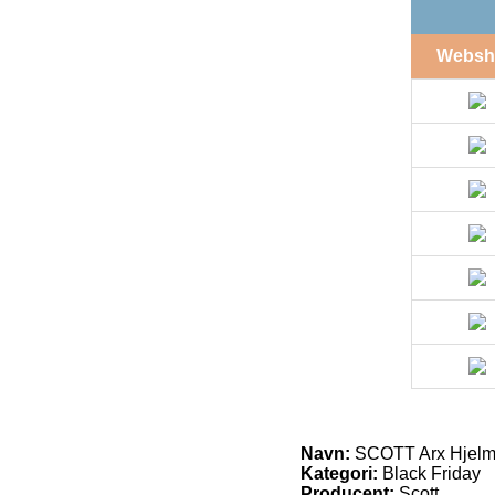
Websh
Navn:
SCOTT Arx Hjelm
Kategori:
Black Friday
Producent:
Scott