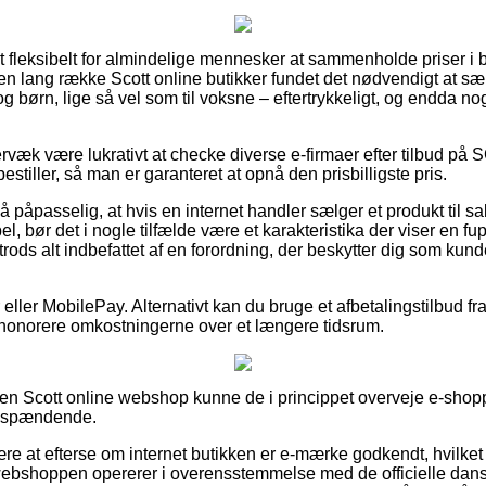
 fleksibelt for almindelige mennesker at sammenholde priser i b
en lang række Scott online butikker fundet det nødvendigt at s
og børn, lige så vel som til voksne – eftertrykkeligt, og endda 
.
rvæk være lukrativt at checke diverse e-firmaer efter tilbud på
estiller, så man er garanteret at opnå den prisbilligste pris.
å påpasselig, at hvis en internet handler sælger et produkt til sa
el, bør det i nogle tilfælde være et karakteristika der viser en
rods alt indbefattet af en forordning, der beskytter dig som kun
er eller MobilePay. Alternativt kan du bruge et afbetalingstilbud f
t honorere omkostningerne over et længere tidsrum.
 en Scott online webshop kunne de i princippet overveje e-shopp
re spændende.
e at efterse om internet butikken er e-mærke godkendt, hvilke
 webshoppen opererer i overensstemmelse med de officielle dans