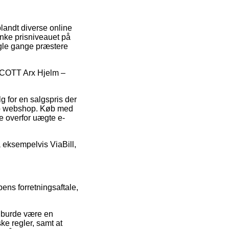
landt diverse online
ænke prisniveauet på
nogle gange præstere
 SCOTT Arx Hjelm –
lg for en salgspris der
 fup webshop. Køb med
de overfor uægte e-
ra eksempelvis ViaBill,
ens forretningsaftale,
t burde være en
ke regler, samt at