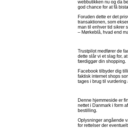
webbutikken nu og da bes
god chance for at få bist
Foruden dette er det pri
transaktionen, som eksemp
man til enhver tid sikre
– Mørkeblå, hvad end man 
Trustpilot medfører de fac
dette slår vi et slag fo
færdiggør din shopping.
Facebook tilbyder dig till
faktisk internet shops s
tages i brug til vurderin
Denne hjemmeside er fina
nettet i Danmark i form a
bestilling.
Oplysninger angående vare
for rettelser der eventue