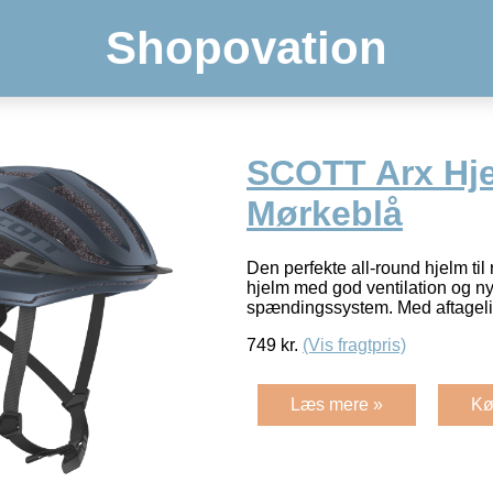
Shopovation
SCOTT Arx Hj
Mørkeblå
Den perfekte all-round hjelm ti
hjelm med god ventilation og ny
spændingssystem. Med aftageli
749
kr.
(Vis fragtpris)
Læs mere »
Kø