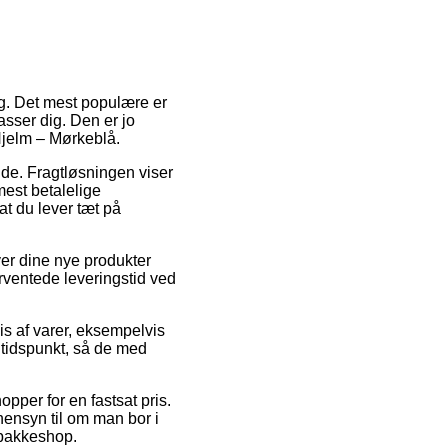
ng. Det mest populære er
asser dig. Den er jo
 Hjelm – Mørkeblå.
bejde. Fragtløsningen viser
mest betalelige
at du lever tæt på
er dine nye produkter
orventede leveringstid ved
s af varer, eksempelvis
 tidspunkt, så de med
pper for en fastsat pris.
hensyn til om man bor i
n pakkeshop.