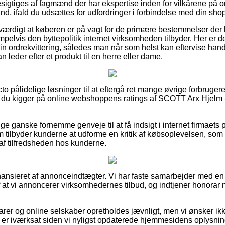
igtiges af fagmænd der har ekspertise inden for vilkårene på om
and, ifald du udsættes for udfordringer i forbindelse med din sho
sværdigt at køberen er på vagt for de primære bestemmelser der 
elvis den byttepolitik internet virksomheden tilbyder. Her er de
r sin ordrekvittering, således man når som helst kan eftervise h
leder efter et produkt til en herre eller dame.
to pålidelige løsninger til at eftergå ret mange øvrige forbrugere
r, at du kigger på online webshoppens ratings af SCOTT Arx Hjelm
ige ganske fornemme genveje til at få indsigt i internet firmaets 
om tilbyder kunderne at udforme en kritik af købsoplevelsen, 
g af tilfredsheden hos kunderne.
nsieret af annonceindtægter. Vi har faste samarbejder med en 
f at vi annoncerer virksomhedernes tilbud, og indtjener honorar 
r og online selskaber opretholdes jævnligt, men vi ønsker ikke a
lt er iværksat siden vi nyligst opdaterede hjemmesidens oplysnin