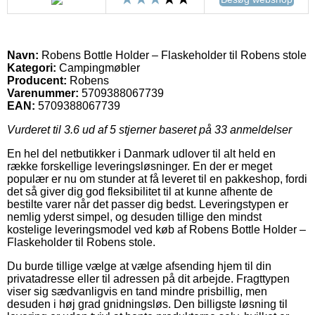
Navn:
Robens Bottle Holder – Flaskeholder til Robens stole
Kategori:
Campingmøbler
Producent:
Robens
Varenummer:
5709388067739
EAN:
5709388067739
Vurderet til
3.6
ud af 5 stjerner baseret på
33
anmeldelser
En hel del netbutikker i Danmark udlover til alt held en
række forskellige leveringsløsninger. En der er meget
populær er nu om stunder at få leveret til en pakkeshop, fordi
det så giver dig god fleksibilitet til at kunne afhente de
bestilte varer når det passer dig bedst. Leveringstypen er
nemlig yderst simpel, og desuden tillige den mindst
kostelige leveringsmodel ved køb af Robens Bottle Holder –
Flaskeholder til Robens stole.
Du burde tillige vælge at vælge afsending hjem til din
privatadresse eller til adressen på dit arbejde. Fragttypen
viser sig sædvanligvis en tand mindre prisbillig, men
desuden i høj grad gnidningsløs. Den billigste løsning til