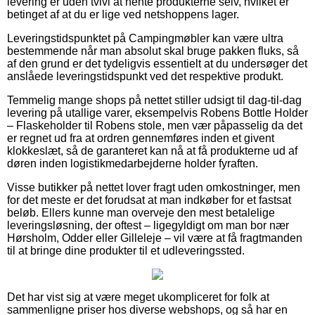
levering er uden tvivl at hente produkterne selv, hvilket er
betinget af at du er lige ved netshoppens lager.
Leveringstidspunktet på Campingmøbler kan være ultra
bestemmende når man absolut skal bruge pakken fluks, så
af den grund er det tydeligvis essentielt at du undersøger det
anslåede leveringstidspunkt ved det respektive produkt.
Temmelig mange shops på nettet stiller udsigt til dag-til-dag
levering på utallige varer, eksempelvis Robens Bottle Holder
– Flaskeholder til Robens stole, men vær påpasselig da det
er regnet ud fra at ordren gennemføres inden et givent
klokkeslæt, så de garanteret kan nå at få produkterne ud af
døren inden logistikmedarbejderne holder fyraften.
Visse butikker på nettet lover fragt uden omkostninger, men
for det meste er det forudsat at man indkøber for et fastsat
beløb. Ellers kunne man overveje den mest betalelige
leveringsløsning, der oftest – ligegyldigt om man bor nær
Hørsholm, Odder eller Gilleleje – vil være at få fragtmanden
til at bringe dine produkter til et udleveringssted.
Det har vist sig at være meget ukompliceret for folk at
sammenligne priser hos diverse webshops, og så har en