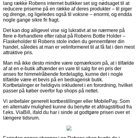
lang række Robens internet butikker set sig nødsaget til at
reducere priserne på en række af deres produkter – til piger
og drenge, og ligeledes også til voksne – enormt, og endda
nogle gange sikre fri fragt.
Det kan dog alligevel vise sig lukrativt at se nærmere på
flere e-forhandlere efter rabat på Robens Bottle Holder –
Flaskeholder til Robens stole inden du gennemfører din
handel, således at man er velinformeret til at få fat i den mest
attraktive pris.
Man må ikke desto mindre være opmærksom på, at i tilfælde
af at en e-butik afhænder en vare til salg for en pris der
anses for himmelråbende fordelagtig, kunne det i nogle
tilfælde være et bevis på en bedragerisk butik.
Kortbetalinger er heldigvis inkluderet i en forordning, hvilket
passer på køber overfor fup shops på nettet.
Vi anbefaler generelt kortbestillinger eller MobilePay. Som
en alternativ mulighed kunne du benytte et afdragstilbud fra
f.eks. ViaBill, ifald du har i sinde at godtgøre prisen over et
længere tidsrum.