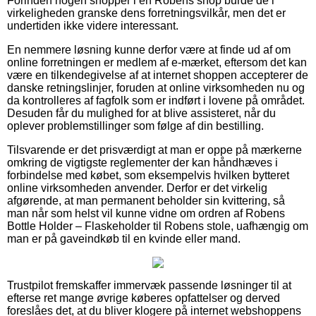
Forinden nogen shopper i en Robens shop burde de i
virkeligheden granske dens forretningsvilkår, men det er
undertiden ikke videre interessant.
En nemmere løsning kunne derfor være at finde ud af om
online forretningen er medlem af e-mærket, eftersom det kan
være en tilkendegivelse af at internet shoppen accepterer de
danske retningslinjer, foruden at online virksomheden nu og
da kontrolleres af fagfolk som er indført i lovene på området.
Desuden får du mulighed for at blive assisteret, når du
oplever problemstillinger som følge af din bestilling.
Tilsvarende er det prisværdigt at man er oppe på mærkerne
omkring de vigtigste reglementer der kan håndhæves i
forbindelse med købet, som eksempelvis hvilken bytteret
online virksomheden anvender. Derfor er det virkelig
afgørende, at man permanent beholder sin kvittering, så
man når som helst vil kunne vidne om ordren af Robens
Bottle Holder – Flaskeholder til Robens stole, uafhængig om
man er på gaveindkøb til en kvinde eller mand.
Trustpilot fremskaffer immervæk passende løsninger til at
efterse ret mange øvrige køberes opfattelser og derved
foreslåes det, at du bliver klogere på internet webshoppens