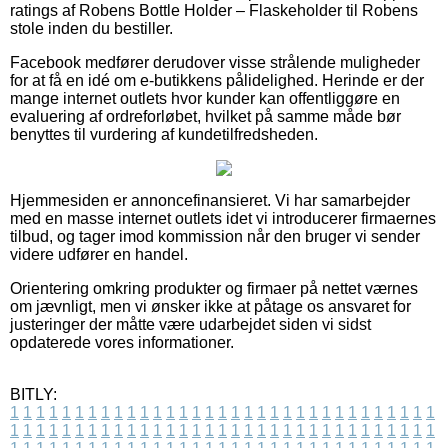
ratings af Robens Bottle Holder – Flaskeholder til Robens
stole inden du bestiller.
Facebook medfører derudover visse strålende muligheder
for at få en idé om e-butikkens pålidelighed. Herinde er der
mange internet outlets hvor kunder kan offentliggøre en
evaluering af ordreforløbet, hvilket på samme måde bør
benyttes til vurdering af kundetilfredsheden.
Hjemmesiden er annoncefinansieret. Vi har samarbejder
med en masse internet outlets idet vi introducerer firmaernes
tilbud, og tager imod kommission når den bruger vi sender
videre udfører en handel.
Orientering omkring produkter og firmaer på nettet værnes
om jævnligt, men vi ønsker ikke at påtage os ansvaret for
justeringer der måtte være udarbejdet siden vi sidst
opdaterede vores informationer.
BITLY:
1
1
1
1
1
1
1
1
1
1
1
1
1
1
1
1
1
1
1
1
1
1
1
1
1
1
1
1
1
1
1
1
1
1
1
1
1
1
1
1
1
1
1
1
1
1
1
1
1
1
1
1
1
1
1
1
1
1
1
1
1
1
1
1
1
1