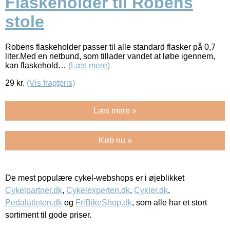
Flaskeholder til Robens
stole
Robens flaskeholder passer til alle standard flasker på 0,7
liter.Med en netbund, som tillader vandet at løbe igennem,
kan flaskehold…
(Læs mere)
29
kr.
(Vis fragtpris)
Læs mere »
Køb nu »
De mest populære cykel-webshops er i øjeblikket
Cykelpartner.dk
,
Cykelexperten.dk
,
Cykler.dk
,
Pedalatleten.dk
og
FriBikeShop.dk
, som alle har et stort
sortiment til gode priser.