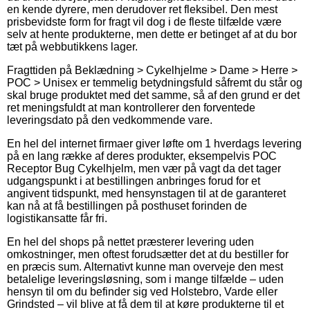
en kende dyrere, men derudover ret fleksibel. Den mest
prisbevidste form for fragt vil dog i de fleste tilfælde være
selv at hente produkterne, men dette er betinget af at du bor
tæt på webbutikkens lager.
Fragttiden på Beklædning > Cykelhjelme > Dame > Herre >
POC > Unisex er temmelig betydningsfuld såfremt du står og
skal bruge produktet med det samme, så af den grund er det
ret meningsfuldt at man kontrollerer den forventede
leveringsdato på den vedkommende vare.
En hel del internet firmaer giver løfte om 1 hverdags levering
på en lang række af deres produkter, eksempelvis POC
Receptor Bug Cykelhjelm, men vær på vagt da det tager
udgangspunkt i at bestillingen anbringes forud for et
angivent tidspunkt, med hensynstagen til at de garanteret
kan nå at få bestillingen på posthuset forinden de
logistikansatte får fri.
En hel del shops på nettet præsterer levering uden
omkostninger, men oftest forudsætter det at du bestiller for
en præcis sum. Alternativt kunne man overveje den mest
betalelige leveringsløsning, som i mange tilfælde – uden
hensyn til om du befinder sig ved Holstebro, Varde eller
Grindsted – vil blive at få dem til at køre produkterne til et