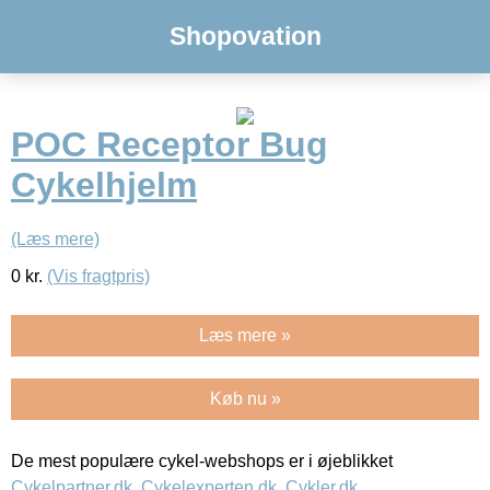
Shopovation
POC Receptor Bug
Cykelhjelm
(Læs mere)
0
kr.
(Vis fragtpris)
Læs mere »
Køb nu »
De mest populære cykel-webshops er i øjeblikket
Cykelpartner.dk
,
Cykelexperten.dk
,
Cykler.dk
,