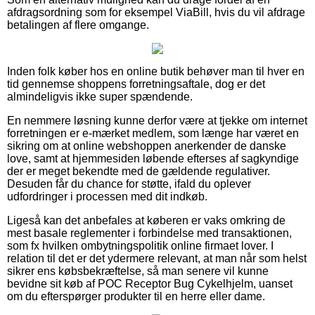
afdragsordning som for eksempel ViaBill, hvis du vil afdrage
betalingen af flere omgange.
Inden folk køber hos en online butik behøver man til hver en
tid gennemse shoppens forretningsaftale, dog er det
almindeligvis ikke super spændende.
En nemmere løsning kunne derfor være at tjekke om internet
forretningen er e-mærket medlem, som længe har været en
sikring om at online webshoppen anerkender de danske
love, samt at hjemmesiden løbende efterses af sagkyndige
der er meget bekendte med de gældende regulativer.
Desuden får du chance for støtte, ifald du oplever
udfordringer i processen med dit indkøb.
Ligeså kan det anbefales at køberen er vaks omkring de
mest basale reglementer i forbindelse med transaktionen,
som fx hvilken ombytningspolitik online firmaet lover. I
relation til det er det ydermere relevant, at man når som helst
sikrer ens købsbekræftelse, så man senere vil kunne
bevidne sit køb af POC Receptor Bug Cykelhjelm, uanset
om du efterspørger produkter til en herre eller dame.