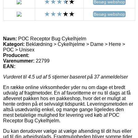
Besøg webshop
Besøg webshop
Navn:
POC Receptor Bug Cykelhjelm
Kategori:
Beklædning > Cykelhjelme > Dame > Herre >
POC > Unisex
Producent:
Varenummer:
22799
EAN:
Vurderet til
4.5
ud af 5 stjerner baseret på
37
anmeldelser
En række online virksomheder yder nu om dage et bredt
udvalg af fragtmetoder. En af favoritterne er nu til dags at få
afleveret pakken hos en pakkeshop, hvor det er muligt at
hente ordren på et selvvalgt tidspunkt. Leveringsmetoden er
altså usædvanlig enkel, og mange gange ligeledes den
mest betalelige mulighed for levering ved køb af POC
Receptor Bug Cykelhjelm.
Du kan derudover vælge at vælge afsending til dit hus eller
ud til din arbejdsplads. Fragtmuligheden bliver somme tider