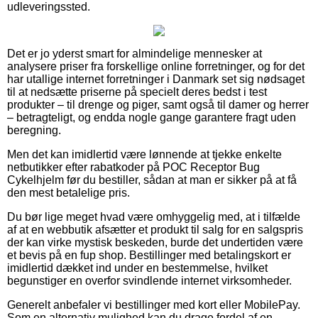
udleveringssted.
Det er jo yderst smart for almindelige mennesker at
analysere priser fra forskellige online forretninger, og for det
har utallige internet forretninger i Danmark set sig nødsaget
til at nedsætte priserne på specielt deres bedst i test
produkter – til drenge og piger, samt også til damer og herrer
– betragteligt, og endda nogle gange garantere fragt uden
beregning.
Men det kan imidlertid være lønnende at tjekke enkelte
netbutikker efter rabatkoder på POC Receptor Bug
Cykelhjelm før du bestiller, sådan at man er sikker på at få
den mest betalelige pris.
Du bør lige meget hvad være omhyggelig med, at i tilfælde
af at en webbutik afsætter et produkt til salg for en salgspris
der kan virke mystisk beskeden, burde det undertiden være
et bevis på en fup shop. Bestillinger med betalingskort er
imidlertid dækket ind under en bestemmelse, hvilket
begunstiger en overfor svindlende internet virksomheder.
Generelt anbefaler vi bestillinger med kort eller MobilePay.
Som en alternativ mulighed kan du drage fordel af en