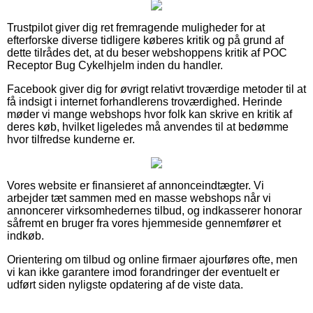
Trustpilot giver dig ret fremragende muligheder for at
efterforske diverse tidligere køberes kritik og på grund af
dette tilrådes det, at du beser webshoppens kritik af POC
Receptor Bug Cykelhjelm inden du handler.
Facebook giver dig for øvrigt relativt troværdige metoder til at
få indsigt i internet forhandlerens troværdighed. Herinde
møder vi mange webshops hvor folk kan skrive en kritik af
deres køb, hvilket ligeledes må anvendes til at bedømme
hvor tilfredse kunderne er.
Vores website er finansieret af annonceindtægter. Vi
arbejder tæt sammen med en masse webshops når vi
annoncerer virksomhedernes tilbud, og indkasserer honorar
såfremt en bruger fra vores hjemmeside gennemfører et
indkøb.
Orientering om tilbud og online firmaer ajourføres ofte, men
vi kan ikke garantere imod forandringer der eventuelt er
udført siden nyligste opdatering af de viste data.