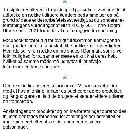
Trustpilot resulterer i i højeste grad passelige løsninger til at
udforske en række tidligere kunders bedømmelser og på
grund af dette er det anbefalelsesværdigt, at du sonderer e-
forretningens vurderinger af Nishiki City 601 Herre Tiagra
Blank sort – 2021 forud for at du færdiggør din shopping.
Facebook forærer dig for øvrigt fuldkommen fremragende
muligheder for at få kendskab til e-butikkens troværdighed.
Herinde ser vi en række online shops i Danmark som giver
folk mulighed for at sammensætte en kritik af deres køb,
hvilket på samme måde må udnyttes til at afveje
tilfredsheden hos kunderne.
Denne side finansieres af annoncer. Vi har samarbejder
med et hav af online firmaer og publicerer deres produkter,
og får godtgørelse ifald de brugere vi sender videre udfører
en transaktion.
Anvisninger om produkter og online forretninger opretholdes
tit, men der tages forbehold for ændringer der potentielt er
implementeret efter at vi sidst opdaterede sidens
oplysninger.