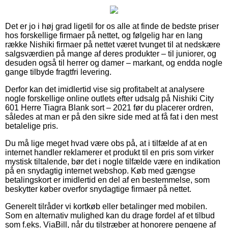
Det er jo i høj grad ligetil for os alle at finde de bedste priser
hos forskellige firmaer på nettet, og følgelig har en lang
række Nishiki firmaer på nettet været tvunget til at nedskære
salgsværdien på mange af deres produkter – til juniorer, og
desuden også til herrer og damer – markant, og endda nogle
gange tilbyde fragtfri levering.
Derfor kan det imidlertid vise sig profitabelt at analysere
nogle forskellige online outlets efter udsalg på Nishiki City
601 Herre Tiagra Blank sort – 2021 før du placerer ordren,
således at man er på den sikre side med at få fat i den mest
betalelige pris.
Du må lige meget hvad være obs på, at i tilfælde af at en
internet handler reklamerer et produkt til en pris som virker
mystisk tiltalende, bør det i nogle tilfælde være en indikation
på en snydagtig internet webshop. Køb med gængse
betalingskort er imidlertid en del af en bestemmelse, som
beskytter køber overfor snydagtige firmaer på nettet.
Generelt tilråder vi kortkøb eller betalinger med mobilen.
Som en alternativ mulighed kan du drage fordel af et tilbud
som f.eks. ViaBill, når du tilstræber at honorere pengene af