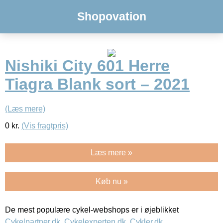
Shopovation
Nishiki City 601 Herre
Tiagra Blank sort – 2021
(Læs mere)
0
kr.
(Vis fragtpris)
Læs mere »
Køb nu »
De mest populære cykel-webshops er i øjeblikket
Cykelpartner.dk
,
Cykelexperten.dk
,
Cykler.dk
,