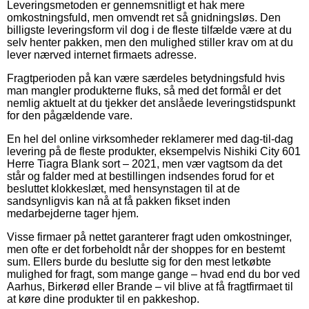
Leveringsmetoden er gennemsnitligt et hak mere
omkostningsfuld, men omvendt ret så gnidningsløs. Den
billigste leveringsform vil dog i de fleste tilfælde være at du
selv henter pakken, men den mulighed stiller krav om at du
lever nærved internet firmaets adresse.
Fragtperioden på kan være særdeles betydningsfuld hvis
man mangler produkterne fluks, så med det formål er det
nemlig aktuelt at du tjekker det anslåede leveringstidspunkt
for den pågældende vare.
En hel del online virksomheder reklamerer med dag-til-dag
levering på de fleste produkter, eksempelvis Nishiki City 601
Herre Tiagra Blank sort – 2021, men vær vagtsom da det
står og falder med at bestillingen indsendes forud for et
besluttet klokkeslæt, med hensynstagen til at de
sandsynligvis kan nå at få pakken fikset inden
medarbejderne tager hjem.
Visse firmaer på nettet garanterer fragt uden omkostninger,
men ofte er det forbeholdt når der shoppes for en bestemt
sum. Ellers burde du beslutte sig for den mest letkøbte
mulighed for fragt, som mange gange – hvad end du bor ved
Aarhus, Birkerød eller Brande – vil blive at få fragtfirmaet til
at køre dine produkter til en pakkeshop.