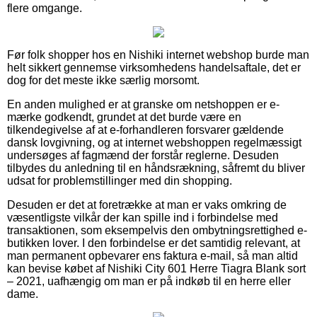
flere omgange.
Før folk shopper hos en Nishiki internet webshop burde man
helt sikkert gennemse virksomhedens handelsaftale, det er
dog for det meste ikke særlig morsomt.
En anden mulighed er at granske om netshoppen er e-
mærke godkendt, grundet at det burde være en
tilkendegivelse af at e-forhandleren forsvarer gældende
dansk lovgivning, og at internet webshoppen regelmæssigt
undersøges af fagmænd der forstår reglerne. Desuden
tilbydes du anledning til en håndsrækning, såfremt du bliver
udsat for problemstillinger med din shopping.
Desuden er det at foretrække at man er vaks omkring de
væsentligste vilkår der kan spille ind i forbindelse med
transaktionen, som eksempelvis den ombytningsrettighed e-
butikken lover. I den forbindelse er det samtidig relevant, at
man permanent opbevarer ens faktura e-mail, så man altid
kan bevise købet af Nishiki City 601 Herre Tiagra Blank sort
– 2021, uafhængig om man er på indkøb til en herre eller
dame.