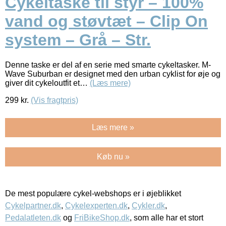
Cykeltaske til styr – 100%
vand og støvtæt – Clip On
system – Grå – Str.
Denne taske er del af en serie med smarte cykeltasker. M-
Wave Suburban er designet med den urban cyklist for øje og
giver dit cykeloutfit et…
(Læs mere)
299
kr.
(Vis fragtpris)
Læs mere »
Køb nu »
De mest populære cykel-webshops er i øjeblikket
Cykelpartner.dk
,
Cykelexperten.dk
,
Cykler.dk
,
Pedalatleten.dk
og
FriBikeShop.dk
, som alle har et stort