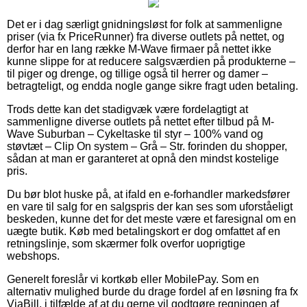
Det er i dag særligt gnidningsløst for folk at sammenligne
priser (via fx PriceRunner) fra diverse outlets på nettet, og
derfor har en lang række M-Wave firmaer på nettet ikke
kunne slippe for at reducere salgsværdien på produkterne –
til piger og drenge, og tillige også til herrer og damer –
betragteligt, og endda nogle gange sikre fragt uden betaling.
Trods dette kan det stadigvæk være fordelagtigt at
sammenligne diverse outlets på nettet efter tilbud på M-
Wave Suburban – Cykeltaske til styr – 100% vand og
støvtæt – Clip On system – Grå – Str. forinden du shopper,
sådan at man er garanteret at opnå den mindst kostelige
pris.
Du bør blot huske på, at ifald en e-forhandler markedsfører
en vare til salg for en salgspris der kan ses som uforståeligt
beskeden, kunne det for det meste være et faresignal om en
uægte butik. Køb med betalingskort er dog omfattet af en
retningslinje, som skærmer folk overfor uoprigtige
webshops.
Generelt foreslår vi kortkøb eller MobilePay. Som en
alternativ mulighed burde du drage fordel af en løsning fra fx
ViaBill, i tilfælde af at du gerne vil godtgøre regningen af