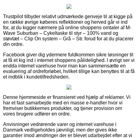
Trustpilot tilbyder relativt udmærkede genveje til at kigge på
en række øvrige køberes reflektioner og herved går vi ind
for, at du kigger nærmere på online shoppens omtaler af M-
Wave Suburban – Cykeltaske til styr – 100% vand og
støvtæt – Clip On system – Grå – Str. forud for at du placerer
din ordre.
Facebook giver dig ydermere fuldkommen sikre løsninger til
at få et kig ind i internet shoppens pålidelighed. I øvrigt ser vi
endda internet varehuse hvor man kan sammensætte en
evaluering af ordreforløbet, hvilket tillige kan benyttes til at få
et indblik i kundetilfredsheden.
Denne hjemmeside er finansieret ved hjælp af reklamer. Vi
har et fast samarbejde med en masse e-handler hvor vi
fremviser butikkernes produkter, og tjener provision om
vores brugere udfører en ordre.
Anvisninger vedrørende varer og internet varehuse i
Danmark vedligeholdes jævnligt, men der gives ikke
garantier imod ændringer der er blevet udarbejdet efter at vi