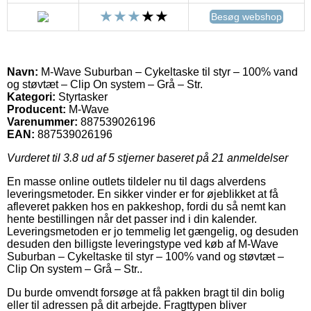
Besøg webshop
Navn:
M-Wave Suburban – Cykeltaske til styr – 100% vand
og støvtæt – Clip On system – Grå – Str.
Kategori:
Styrtasker
Producent:
M-Wave
Varenummer:
887539026196
EAN:
887539026196
Vurderet til
3.8
ud af 5 stjerner baseret på
21
anmeldelser
En masse online outlets tildeler nu til dags alverdens
leveringsmetoder. En sikker vinder er for øjeblikket at få
afleveret pakken hos en pakkeshop, fordi du så nemt kan
hente bestillingen når det passer ind i din kalender.
Leveringsmetoden er jo temmelig let gængelig, og desuden
desuden den billigste leveringstype ved køb af M-Wave
Suburban – Cykeltaske til styr – 100% vand og støvtæt –
Clip On system – Grå – Str..
Du burde omvendt forsøge at få pakken bragt til din bolig
eller til adressen på dit arbejde. Fragttypen bliver