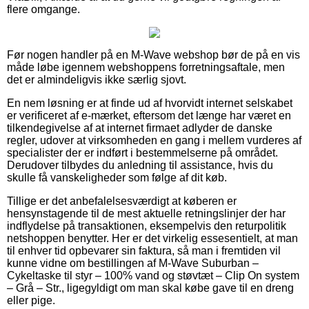
flere omgange.
Før nogen handler på en M-Wave webshop bør de på en vis
måde løbe igennem webshoppens forretningsaftale, men
det er almindeligvis ikke særlig sjovt.
En nem løsning er at finde ud af hvorvidt internet selskabet
er verificeret af e-mærket, eftersom det længe har været en
tilkendegivelse af at internet firmaet adlyder de danske
regler, udover at virksomheden en gang i mellem vurderes af
specialister der er indført i bestemmelserne på området.
Derudover tilbydes du anledning til assistance, hvis du
skulle få vanskeligheder som følge af dit køb.
Tillige er det anbefalelsesværdigt at køberen er
hensynstagende til de mest aktuelle retningslinjer der har
indflydelse på transaktionen, eksempelvis den returpolitik
netshoppen benytter. Her er det virkelig essesentielt, at man
til enhver tid opbevarer sin faktura, så man i fremtiden vil
kunne vidne om bestillingen af M-Wave Suburban –
Cykeltaske til styr – 100% vand og støvtæt – Clip On system
– Grå – Str., ligegyldigt om man skal købe gave til en dreng
eller pige.