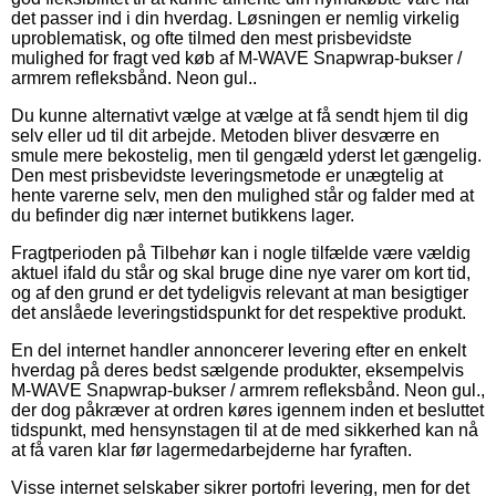
det passer ind i din hverdag. Løsningen er nemlig virkelig
uproblematisk, og ofte tilmed den mest prisbevidste
mulighed for fragt ved køb af M-WAVE Snapwrap-bukser /
armrem refleksbånd. Neon gul..
Du kunne alternativt vælge at vælge at få sendt hjem til dig
selv eller ud til dit arbejde. Metoden bliver desværre en
smule mere bekostelig, men til gengæld yderst let gængelig.
Den mest prisbevidste leveringsmetode er unægtelig at
hente varerne selv, men den mulighed står og falder med at
du befinder dig nær internet butikkens lager.
Fragtperioden på Tilbehør kan i nogle tilfælde være vældig
aktuel ifald du står og skal bruge dine nye varer om kort tid,
og af den grund er det tydeligvis relevant at man besigtiger
det anslåede leveringstidspunkt for det respektive produkt.
En del internet handler annoncerer levering efter en enkelt
hverdag på deres bedst sælgende produkter, eksempelvis
M-WAVE Snapwrap-bukser / armrem refleksbånd. Neon gul.,
der dog påkræver at ordren køres igennem inden et besluttet
tidspunkt, med hensynstagen til at de med sikkerhed kan nå
at få varen klar før lagermedarbejderne har fyraften.
Visse internet selskaber sikrer portofri levering, men for det