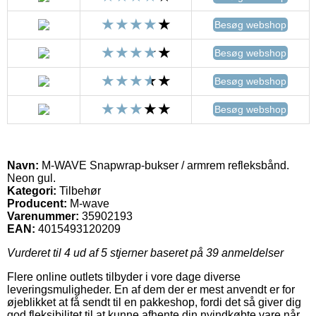
Besøg webshop
Besøg webshop
Besøg webshop
Besøg webshop
Navn:
M-WAVE Snapwrap-bukser / armrem refleksbånd.
Neon gul.
Kategori:
Tilbehør
Producent:
M-wave
Varenummer:
35902193
EAN:
4015493120209
Vurderet til
4
ud af 5 stjerner baseret på
39
anmeldelser
Flere online outlets tilbyder i vore dage diverse
leveringsmuligheder. En af dem der er mest anvendt er for
øjeblikket at få sendt til en pakkeshop, fordi det så giver dig
god fleksibilitet til at kunne afhente din nyindkøbte vare når