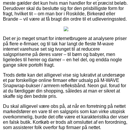
meste gælder det kun hvis man handler for et præcist beløb.
Derudover skal du beslutte sig for den prisbilligste form for
fragt, hvilket tit – om man bor i Roskilde, Birkerød eller
Brande – vil være at få bragt din ordre til et udleveringssted.
Det er jo meget smart for internetbrugere at analysere priser
på flere e-firmaer, og til tak har langt de fleste M-wave
internet varehuse set sig tvunget til at reducere
salgspriserne på deres varer – til børn og babyer, men
ligeledes til herrer og damer – en hel del, og endda nogle
gange sikre portofri fragt.
Trods dette kan det alligevel vise sig lukrativt at undersøge
et par forskellige online firmaer efter udsalg på M-WAVE
Snapwrap-bukser / armrem refleksbånd. Neon gul. forud for
at du færdiggør din shopping, således at man er sikret at
skaffe sig den bedste pris.
Du skal alligevel være obs på, at når en forretning på nettet
markedsfører en vare til en salgspris som kan virke utopisk
overkommelig, burde det ofte være et karakteristika der viser
en falsk butik. Kortkøb er trods alt omsluttet af en forordning,
som assisterer folk overfor fup firmaer på nettet.