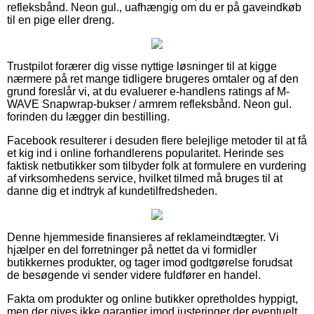
refleksbånd. Neon gul., uafhængig om du er på gaveindkøb
til en pige eller dreng.
Trustpilot forærer dig visse nyttige løsninger til at kigge
nærmere på ret mange tidligere brugeres omtaler og af den
grund foreslår vi, at du evaluerer e-handlens ratings af M-
WAVE Snapwrap-bukser / armrem refleksbånd. Neon gul.
forinden du lægger din bestilling.
Facebook resulterer i desuden flere belejlige metoder til at få
et kig ind i online forhandlerens popularitet. Herinde ses
faktisk netbutikker som tilbyder folk at formulere en vurdering
af virksomhedens service, hvilket tilmed må bruges til at
danne dig et indtryk af kundetilfredsheden.
Denne hjemmeside finansieres af reklameindtægter. Vi
hjælper en del forretninger på nettet da vi formidler
butikkernes produkter, og tager imod godtgørelse forudsat
de besøgende vi sender videre fuldfører en handel.
Fakta om produkter og online butikker opretholdes hyppigt,
men der gives ikke garantier imod justeringer der eventuelt