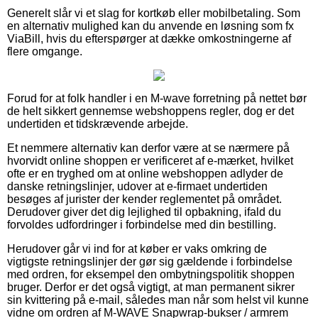
Generelt slår vi et slag for kortkøb eller mobilbetaling. Som
en alternativ mulighed kan du anvende en løsning som fx
ViaBill, hvis du efterspørger at dække omkostningerne af
flere omgange.
Forud for at folk handler i en M-wave forretning på nettet bør
de helt sikkert gennemse webshoppens regler, dog er det
undertiden et tidskrævende arbejde.
Et nemmere alternativ kan derfor være at se nærmere på
hvorvidt online shoppen er verificeret af e-mærket, hvilket
ofte er en tryghed om at online webshoppen adlyder de
danske retningslinjer, udover at e-firmaet undertiden
besøges af jurister der kender reglementet på området.
Derudover giver det dig lejlighed til opbakning, ifald du
forvoldes udfordringer i forbindelse med din bestilling.
Herudover går vi ind for at køber er vaks omkring de
vigtigste retningslinjer der gør sig gældende i forbindelse
med ordren, for eksempel den ombytningspolitik shoppen
bruger. Derfor er det også vigtigt, at man permanent sikrer
sin kvittering på e-mail, således man når som helst vil kunne
vidne om ordren af M-WAVE Snapwrap-bukser / armrem