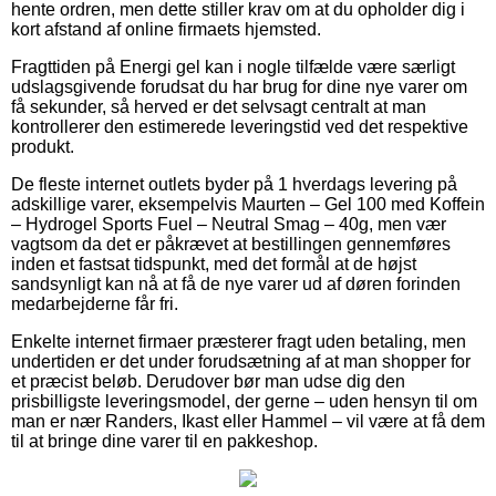
hente ordren, men dette stiller krav om at du opholder dig i
kort afstand af online firmaets hjemsted.
Fragttiden på Energi gel kan i nogle tilfælde være særligt
udslagsgivende forudsat du har brug for dine nye varer om
få sekunder, så herved er det selvsagt centralt at man
kontrollerer den estimerede leveringstid ved det respektive
produkt.
De fleste internet outlets byder på 1 hverdags levering på
adskillige varer, eksempelvis Maurten – Gel 100 med Koffein
– Hydrogel Sports Fuel – Neutral Smag – 40g, men vær
vagtsom da det er påkrævet at bestillingen gennemføres
inden et fastsat tidspunkt, med det formål at de højst
sandsynligt kan nå at få de nye varer ud af døren forinden
medarbejderne får fri.
Enkelte internet firmaer præsterer fragt uden betaling, men
undertiden er det under forudsætning af at man shopper for
et præcist beløb. Derudover bør man udse dig den
prisbilligste leveringsmodel, der gerne – uden hensyn til om
man er nær Randers, Ikast eller Hammel – vil være at få dem
til at bringe dine varer til en pakkeshop.