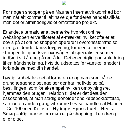
Før nogen shopper på en Maurten internet virksomhed bør
man når alt kommer til alt have øje for deres handelsvilkår,
men det er almindeligvis et omfattende projekt.
Et andet alternativ er at bemærke hvorvidt online
webshoppen er verificeret af e-mærket, hvilket ofte er et
bevis på at online shoppen opererer i overensstemmelse
med gældende dansk lovgivning, foruden at internet
shoppen lejlighedsvis overvåges af specialister som er
indført i vilkårene på området. Det er en rigtig god anledning
til en håndsrækning, hvis du udsættes for vanskeligheder i
forbindelse med din handel.
I øvrigt anbefales det at køberen er opmærksom på de
grundlæggende betingelser der har indflydelse på
bestillingen, som for eksempel hvilken ombytningsret
hjemmesiden bruger. I relation til det er det desuden
essesentielt, at man stadig beholder ens købsbekræftelse,
så man en anden gang vil kunne bevise handlen af Maurten
– Gel 100 med Koffein – Hydrogel Sports Fuel – Neutral
Smag – 40g, uanset om man er på shopping til en dreng
eller pige.