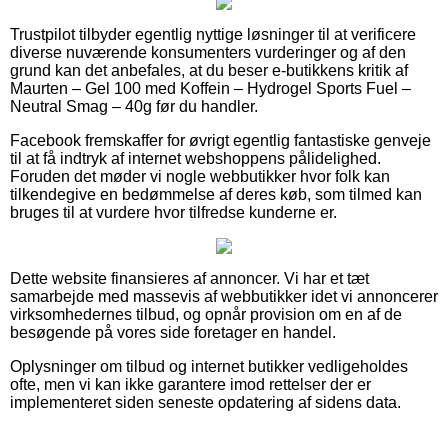
Trustpilot tilbyder egentlig nyttige løsninger til at verificere
diverse nuværende konsumenters vurderinger og af den
grund kan det anbefales, at du beser e-butikkens kritik af
Maurten – Gel 100 med Koffein – Hydrogel Sports Fuel –
Neutral Smag – 40g før du handler.
Facebook fremskaffer for øvrigt egentlig fantastiske genveje
til at få indtryk af internet webshoppens pålidelighed.
Foruden det møder vi nogle webbutikker hvor folk kan
tilkendegive en bedømmelse af deres køb, som tilmed kan
bruges til at vurdere hvor tilfredse kunderne er.
Dette website finansieres af annoncer. Vi har et tæt
samarbejde med massevis af webbutikker idet vi annoncerer
virksomhedernes tilbud, og opnår provision om en af de
besøgende på vores side foretager en handel.
Oplysninger om tilbud og internet butikker vedligeholdes
ofte, men vi kan ikke garantere imod rettelser der er
implementeret siden seneste opdatering af sidens data.