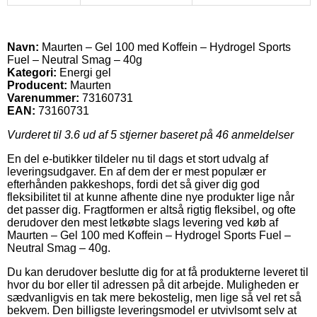
Navn:
Maurten – Gel 100 med Koffein – Hydrogel Sports
Fuel – Neutral Smag – 40g
Kategori:
Energi gel
Producent:
Maurten
Varenummer:
73160731
EAN:
73160731
Vurderet til
3.6
ud af 5 stjerner baseret på
46
anmeldelser
En del e-butikker tildeler nu til dags et stort udvalg af
leveringsudgaver. En af dem der er mest populær er
efterhånden pakkeshops, fordi det så giver dig god
fleksibilitet til at kunne afhente dine nye produkter lige når
det passer dig. Fragtformen er altså rigtig fleksibel, og ofte
derudover den mest letkøbte slags levering ved køb af
Maurten – Gel 100 med Koffein – Hydrogel Sports Fuel –
Neutral Smag – 40g.
Du kan derudover beslutte dig for at få produkterne leveret til
hvor du bor eller til adressen på dit arbejde. Muligheden er
sædvanligvis en tak mere bekostelig, men lige så vel ret så
bekvem. Den billigste leveringsmodel er utvivlsomt selv at