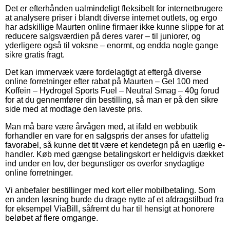
Det er efterhånden ualmindeligt fleksibelt for internetbrugere
at analysere priser i blandt diverse internet outlets, og ergo
har adskillige Maurten online firmaer ikke kunne slippe for at
reducere salgsværdien på deres varer – til juniorer, og
yderligere også til voksne – enormt, og endda nogle gange
sikre gratis fragt.
Det kan immervæk være fordelagtigt at eftergå diverse
online forretninger efter rabat på Maurten – Gel 100 med
Koffein – Hydrogel Sports Fuel – Neutral Smag – 40g forud
for at du gennemfører din bestilling, så man er på den sikre
side med at modtage den laveste pris.
Man må bare være årvågen med, at ifald en webbutik
forhandler en vare for en salgspris der anses for ufattelig
favorabel, så kunne det tit være et kendetegn på en uærlig e-
handler. Køb med gængse betalingskort er heldigvis dækket
ind under en lov, der begunstiger os overfor snydagtige
online forretninger.
Vi anbefaler bestillinger med kort eller mobilbetaling. Som
en anden løsning burde du drage nytte af et afdragstilbud fra
for eksempel ViaBill, såfremt du har til hensigt at honorere
beløbet af flere omgange.