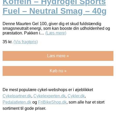
Koffein – Hydrogel Sports
Fuel – Neutral Smag – 40g
Denne Maurten Gel 100, giver dig et skud fuldstændig
smagsneutralt energi, som kan booste din udholdenhed og
præstation. Pakken i…
(Læs mere)
35
kr.
(Vis fragtpris)
Læs mere »
Køb nu »
De mest populære cykel-webshops er i øjeblikket
Cykelpartner.dk
,
Cykelexperten.dk
,
Cykler.dk
,
Pedalatleten.dk
og
FriBikeShop.dk
, som alle har et stort
sortiment til gode priser.