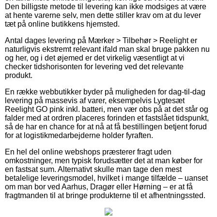
Den billigste metode til levering kan ikke modsiges at være
at hente varerne selv, men dette stiller krav om at du lever
tæt på online butikkens hjemsted.
Antal dages levering på Mærker > Tilbehør > Reelight er
naturligvis ekstremt relevant ifald man skal bruge pakken nu
og her, og i det øjemed er det virkelig væsentligt at vi
checker tidshorisonten for levering ved det relevante
produkt.
En række webbutikker byder på muligheden for dag-til-dag
levering på massevis af varer, eksempelvis Lygtesæt
Reelight GO pink inkl. batteri, men vær obs på at det står og
falder med at ordren placeres forinden et fastslået tidspunkt,
så de har en chance for at nå at få bestillingen betjent forud
for at logistikmedarbejderne holder fyraften.
En hel del online webshops præsterer fragt uden
omkostninger, men typisk forudsætter det at man køber for
en fastsat sum. Alternativt skulle man tage den mest
betalelige leveringsmodel, hvilket i mange tilfælde – uanset
om man bor ved Aarhus, Dragør eller Hørning – er at få
fragtmanden til at bringe produkterne til et afhentningssted.