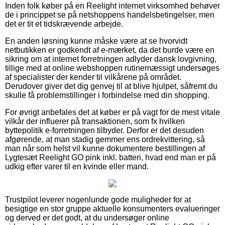
Inden folk køber på en Reelight internet virksomhed behøver
de i princippet se på netshoppens handelsbetingelser, men
det er tit et tidskrævende arbejde.
En anden løsning kunne måske være at se hvorvidt
netbutikken er godkendt af e-mærket, da det burde være en
sikring om at internet forretningen adlyder dansk lovgivning,
tillige med at online webshoppen rutinemæssigt undersøges
af specialister der kender til vilkårene på området.
Derudover giver det dig genvej til at blive hjulpet, såfremt du
skulle få problemstillinger i forbindelse med din shopping.
For øvrigt anbefales det at køber er på vagt for de mest vitale
vilkår der influerer på transaktionen, som fx hvilken
byttepolitik e-forretningen tilbyder. Derfor er det desuden
afgørende, at man stadig gemmer ens ordrekvittering, så
man når som helst vil kunne dokumentere bestillingen af
Lygtesæt Reelight GO pink inkl. batteri, hvad end man er på
udkig efter varer til en kvinde eller mand.
Trustpilot leverer nogenlunde gode muligheder for at
besigtige en stor gruppe aktuelle konsumenters evalueringer
og derved er det godt, at du undersøger online