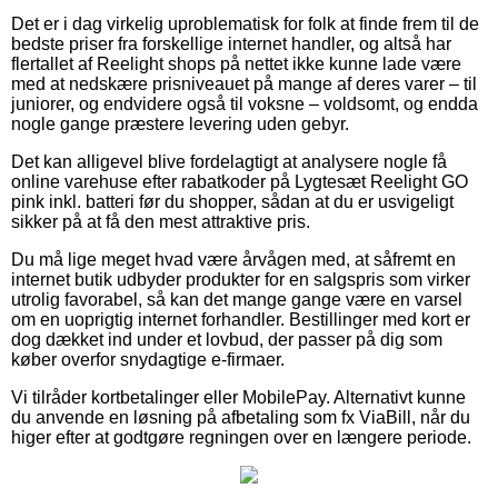
Det er i dag virkelig uproblematisk for folk at finde frem til de
bedste priser fra forskellige internet handler, og altså har
flertallet af Reelight shops på nettet ikke kunne lade være
med at nedskære prisniveauet på mange af deres varer – til
juniorer, og endvidere også til voksne – voldsomt, og endda
nogle gange præstere levering uden gebyr.
Det kan alligevel blive fordelagtigt at analysere nogle få
online varehuse efter rabatkoder på Lygtesæt Reelight GO
pink inkl. batteri før du shopper, sådan at du er usvigeligt
sikker på at få den mest attraktive pris.
Du må lige meget hvad være årvågen med, at såfremt en
internet butik udbyder produkter for en salgspris som virker
utrolig favorabel, så kan det mange gange være en varsel
om en uoprigtig internet forhandler. Bestillinger med kort er
dog dækket ind under et lovbud, der passer på dig som
køber overfor snydagtige e-firmaer.
Vi tilråder kortbetalinger eller MobilePay. Alternativt kunne
du anvende en løsning på afbetaling som fx ViaBill, når du
higer efter at godtgøre regningen over en længere periode.