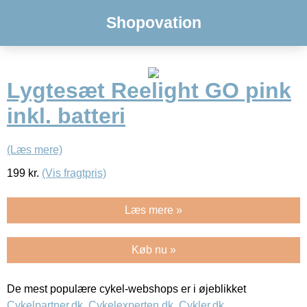
Shopovation
Lygtesæt Reelight GO pink
inkl. batteri
(Læs mere)
199
kr.
(Vis fragtpris)
Læs mere »
Køb nu »
De mest populære cykel-webshops er i øjeblikket
Cykelpartner.dk
,
Cykelexperten.dk
,
Cykler.dk
,