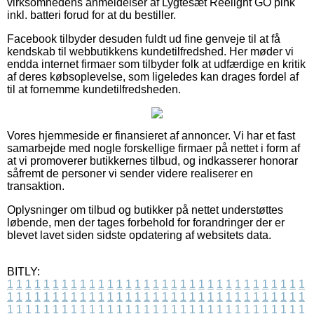
virksomhedens anmeldelser af Lygtesæt Reelight GO pink
inkl. batteri forud for at du bestiller.
Facebook tilbyder desuden fuldt ud fine genveje til at få
kendskab til webbutikkens kundetilfredshed. Her møder vi
endda internet firmaer som tilbyder folk at udfærdige en kritik
af deres købsoplevelse, som ligeledes kan drages fordel af
til at fornemme kundetilfredsheden.
Vores hjemmeside er finansieret af annoncer. Vi har et fast
samarbejde med nogle forskellige firmaer på nettet i form af
at vi promoverer butikkernes tilbud, og indkasserer honorar
såfremt de personer vi sender videre realiserer en
transaktion.
Oplysninger om tilbud og butikker på nettet understøttes
løbende, men der tages forbehold for forandringer der er
blevet lavet siden sidste opdatering af websitets data.
BITLY:
1
1
1
1
1
1
1
1
1
1
1
1
1
1
1
1
1
1
1
1
1
1
1
1
1
1
1
1
1
1
1
1
1
1
1
1
1
1
1
1
1
1
1
1
1
1
1
1
1
1
1
1
1
1
1
1
1
1
1
1
1
1
1
1
1
1
1
1
1
1
1
1
1
1
1
1
1
1
1
1
1
1
1
1
1
1
1
1
1
1
1
1
1
1
1
1
1
1
1