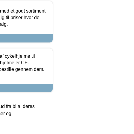
 med et godt sortiment
g til priser hvor de
alg.
f cykelhjelme til
lhjelme er CE-
 bestille gennem dem.
 fra bl.a. deres
mer og