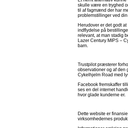
skulle være en tryghed om
til af fagmænd der har me
problemstillinger ved din 
Herudover er det godt a
indflydelse på bestilling
relevant, at man stadig b
Lazer Century MIPS – Cyk
barn.
Trustpilot præsterer for
observationer og af den g
Cykelhjelm Road med lys 
Facebook fremskaffer till
ses en del internet handle
hvor glade kunderne er.
Dette website er finansie
virksomhedernes produkter