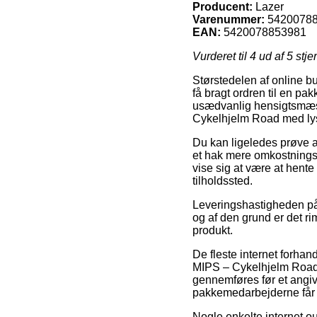
Producent:
Lazer
Varenummer:
5420078
EAN:
5420078853981
Vurderet til
4
ud af 5 stje
Størstedelen af online bu
få bragt ordren til en pa
usædvanlig hensigtsmæssi
Cykelhjelm Road med lys
Du kan ligeledes prøve at 
et hak mere omkostningsf
vise sig at være at hente
tilholdssted.
Leveringshastigheden på 
og af den grund er det ri
produkt.
De fleste internet forha
MIPS – Cykelhjelm Road m
gennemføres før et angive
pakkemedarbejderne får f
Nogle enkelte internet ou