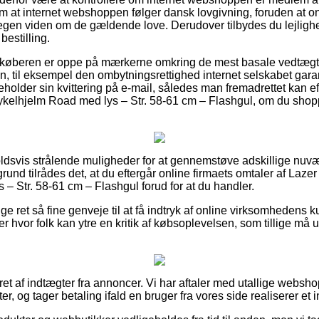
 at internet webshoppen følger dansk lovgivning, foruden at onli
gen viden om de gældende love. Derudover tilbydes du lejlighed t
bestilling.
t køberen er oppe på mærkerne omkring de mest basale vedtægt
en, til eksempel den ombytningsrettighed internet selskabet garante
eholder sin kvittering på e-mail, således man fremadrettet kan ef
elhjelm Road med lys – Str. 58-61 cm – Flashgul, om du shopper
holdsvis strålende muligheder for at gennemstøve adskillige n
rund tilrådes det, at du eftergår online firmaets omtaler af Laz
– Str. 58-61 cm – Flashgul forud for at du handler.
ige ret så fine genveje til at få indtryk af online virksomhedens 
r hvor folk kan ytre en kritik af købsoplevelsen, som tillige må u
ret af indtægter fra annoncer. Vi har aftaler med utallige websho
, og tager betaling ifald en bruger fra vores side realiserer et 