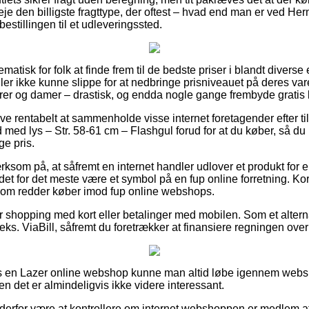
 den billigste fragttype, der oftest – hvad end man er ved Her
 bestillingen til et udleveringssted.
matisk for folk at finde frem til de bedste priser i blandt diverse
r ikke kunne slippe for at nedbringe prisniveauet på deres vare
errer og damer – drastisk, og endda nogle gange frembyde gratis 
ive rentabelt at sammenholde visse internet foretagender efter t
d lys – Str. 58-61 cm – Flashgul forud for at du køber, så du ik
ge pris.
som på, at såfremt en internet handler udlover et produkt for e
det for det meste være et symbol på en fup online forretning. Kort
, som redder køber imod fup online webshops.
for shopping med kort eller betalinger med mobilen. Som et alter
ks. ViaBill, såfremt du foretrækker at finansiere regningen over 
os en Lazer online webshop kunne man altid løbe igennem we
en det er almindeligvis ikke videre interessant.
 derfor være at kontrollere om internet webshoppen er medlem a