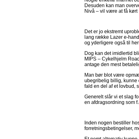
Desuden kan man overveje
Nivå – vil være at få kørt
Det er jo ekstremt uproble
lang række Lazer e-handle
og yderligere også til h
Dog kan det imidlertid bl
MIPS – Cykelhjelm Road me
antage den mest betaleli
Man bør blot være opmærk
ubegribelig billig, kunne 
fald en del af et lovbud
Generelt slår vi et slag 
en afdragsordning som f.e
Inden nogen bestiller h
forretningsbetingelser, m
Et nemt alternativ kunne