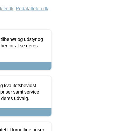
kler.dk
,
Pedalatleten.dk
ltilbehør og udstyr og
 her for at se deres
g kvalitetsbevidst
e priser samt service
e deres udvalg.
et til fornuftige priser.