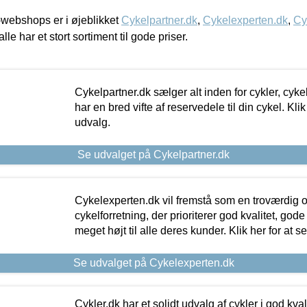
webshops er i øjeblikket
Cykelpartner.dk
,
Cykelexperten.dk
,
Cy
alle har et stort sortiment til gode priser.
Cykelpartner.dk sælger alt inden for cykler, cyke
har en bred vifte af reservedele til din cykel. Klik
udvalg.
Se udvalget på Cykelpartner.dk
Cykelexperten.dk vil fremstå som en troværdig o
cykelforretning, der prioriterer god kvalitet, god
meget højt til alle deres kunder. Klik her for at s
Se udvalget på Cykelexperten.dk
Cykler.dk har et solidt udvalg af cykler i god kvalit