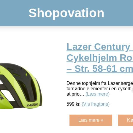
Shopovation
Lazer Century
Cykelhjelm Ro
– Str. 58-61 c
Denne tophjelm fra Lazer sørger 
fornødne elementer i en cykelh
at prio…
(Læs mere)
599
kr.
(Vis fragtpris)
Læs mere »
Kø