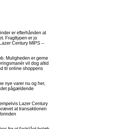
vinder er efterhånden at
t. Fragttypen er jo
 Lazer Century MIPS –
 job. Muligheden er gerne
ringsmanér vil dog altid
nd til online shoppens
ne nye varer nu og her,
for det pågældende
ksempelvis Lazer Century
krævet at transaktionen
forinden
es for et fastslået beløb.