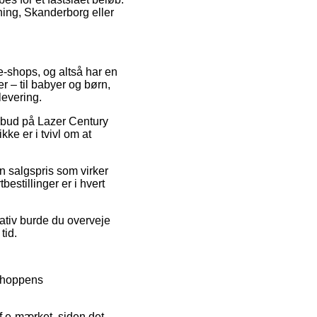
ning, Skanderborg eller
 e-shops, og altså har en
r – til babyer og børn,
levering.
ilbud på Lazer Century
ke er i tvivl om at
n salgspris som virker
bestillinger er i hvert
nativ burde du overveje
tid.
bshoppens
f e-mærket, siden det