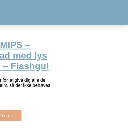
 MIPS –
ad med lys
m – Flashgul
for, at give dig alle de
jelm, så der ikke behøves
b nu »