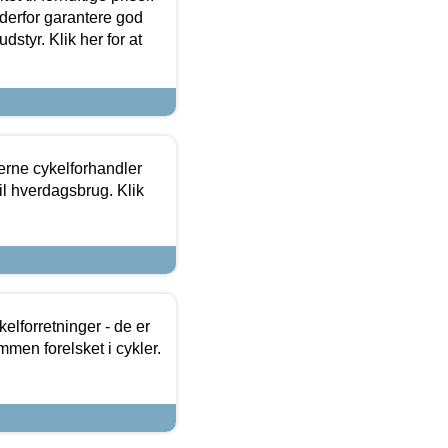
 derfor garantere god
dstyr. Klik her for at
erne cykelforhandler
til hverdagsbrug. Klik
lforretninger - de er
mmen forelsket i cykler.