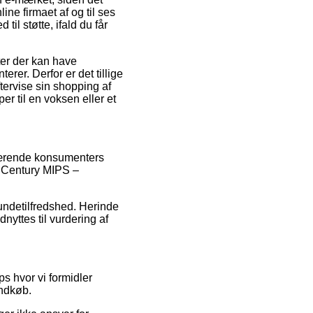
ne firmaet af og til ses
il støtte, ifald du får
er der kan have
rer. Derfor er det tillige
tervise sin shopping af
 til en voksen eller et
uværende konsumenters
er Century MIPS –
kundetilfredshed. Herinde
dnyttes til vurdering af
ps hvor vi formidler
indkøb.