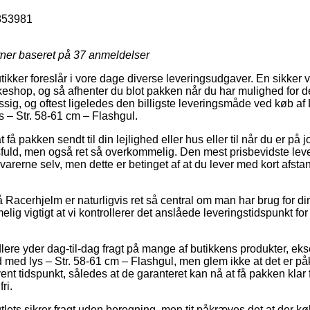
853981
rner baseret på
37
anmeldelser
tikker foreslår i vore dage diverse leveringsudgaver. En sikker 
kkeshop, og så afhenter du blot pakken når du har mulighed for de
g, og oftest ligeledes den billigste leveringsmåde ved køb af
 – Str. 58-61 cm – Flashgul.
få pakken sendt til din lejlighed eller hus eller til når du er på
uld, men også ret så overkommelig. Den mest prisbevidste leve
 varerne selv, men dette er betinget af at du lever med kort afsta
Racerhjelm er naturligvis ret så central om man har brug for di
melig vigtigt at vi kontrollerer det anslåede leveringstidspunkt 
ndlere yder dag-til-dag fragt på mange af butikkens produkter, e
ed lys – Str. 58-61 cm – Flashgul, men glem ikke at det er på
nt tidspunkt, således at de garanteret kan nå at få pakken klar 
ri.
tlets sikrer fragt uden beregning, men tit påkræves det at der køb