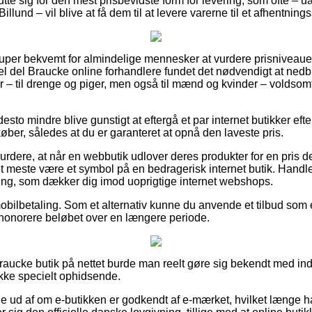
utte sig for den mest prisbevidste form for levering, som ofte – 
illund – vil blive at få dem til at levere varerne til et afhentning
super bekvemt for almindelige mennesker at vurdere prisniveauet
el del Braucke online forhandlere fundet det nødvendigt at ned
 – til drenge og piger, men også til mænd og kvinder – voldso
esto mindre blive gunstigt at eftergå et par internet butikker efte
køber, således at du er garanteret at opnå den laveste pris.
rdere, at når en webbutik udlover deres produkter for en pris de
det meste være et symbol på en bedragerisk internet butik. Handler
tning, som dækker dig imod uoprigtige internet webshops.
 mobilbetaling. Som et alternativ kunne du anvende et tilbud som
t honorere beløbet over en længere periode.
raucke butik på nettet burde man reelt gøre sig bekendt med ind
 ikke specielt ophidsende.
de ud af om e-butikken er godkendt af e-mærket, hvilket længe ha