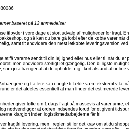
030086
jerner baseret på
12
anmeldelser
e tilbyder i vore dage et stort udvalg af muligheder for fragt. En 
pakkeshop, og så kan du bare gå forbi efter de købte varer når d
lig, samt tit endvidere den mest letkøbte leveringsversion ved 
t få varerne sendt til din lejlighed eller hus eller til når du er
ebret, men endvidere særligt let gængelig. Den billigste mulighe
e, som jo afhænger af at du opholder dig i kort afstand af onlin
nhængere og trailere kan i nogle tilfælde være ekstremt vital nå
grund er det aldeles essentielt at man finder det estimerede lev
omheder giver løfte om 1 dags fragt på massevis af varenumre, e
 dog nødvendiggør at ordren indsendes forud for et givent tidspun
arerne klargjort inden logistikmedarbejderne får fri.
ver fragtfri levering, men i reglen stiller det krav om at du shopp