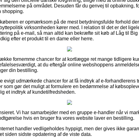
ter sig den officielle danske lovgivning, tillige med at online buti
stemmelserne på området. Desuden får du genvej til opbakning, for
n shopping.
at køberen er opmærksom på de mest betydningsfulde forhold der
yttepolitik virksomheden kører med. I relation til det er det lig
tering på e-mail, så man altid kan bekræfte sit køb af Låg til Big
ig efter et produkt til en dame eller herre.
en række fornemme chancer for at kortlægge ret mange tidligere k
befalelsesværdigt, at du eftergår online webshoppens anmeldelser
ger din bestilling.
e evigt udmærkede chancer for at få indtryk af e-forhandlerens t
r som gør det muligt at formulere en bedømmelse af købsopleve
dig et indtryk af kundetilfredsheden.
sieret. Vi har samarbejder med en gruppe e-handler når vi mar
odtgørelse hvis en bruger fra vores website laver en bestilling.
nternet handler vedligeholdes hyppigt, men der gives ikke garant
t siden sidste opdatering af de viste data.