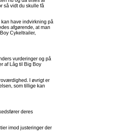
kken nu og da tilses af
 så vidt du skulle få
 kan have indvirkning på
eledes afgørende, at man
 Boy Cykeltrailer,
unders vurderinger og på
 af Låg til Big Boy
roværdighed. I øvrigt er
lsen, som tillige kan
kedsfører deres
ier imod justeringer der