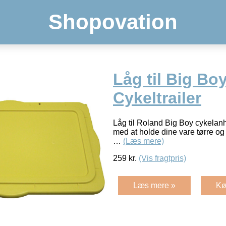
Shopovation
Låg til Big Bo
Cykeltrailer
Låg til Roland Big Boy cykelan
med at holde dine vare tørre og 
…
(Læs mere)
259
kr.
(Vis fragtpris)
Læs mere »
Kø