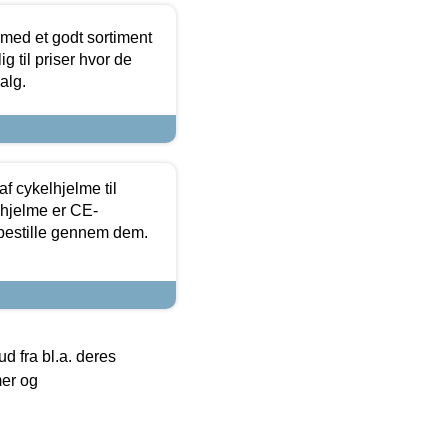
 med et godt sortiment
g til priser hvor de
alg.
f cykelhjelme til
lhjelme er CE-
 bestille gennem dem.
 fra bl.a. deres
mer og