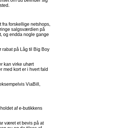
uanset om du befinder sig
ssted.
 fra forskellige netshops,
bringe salgsværdien på
mt, og endda nogle gange
r rabat på Låg til Big Boy
r kan virke uhørt
 med kort er i hvert fald
 eksempelvis ViaBill,
holdet af e-butikkens
r været et bevis på at