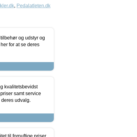
kler.dk
,
Pedalatleten.dk
ltilbehør og udstyr og
 her for at se deres
g kvalitetsbevidst
e priser samt service
e deres udvalg.
et til fornuftige priser.