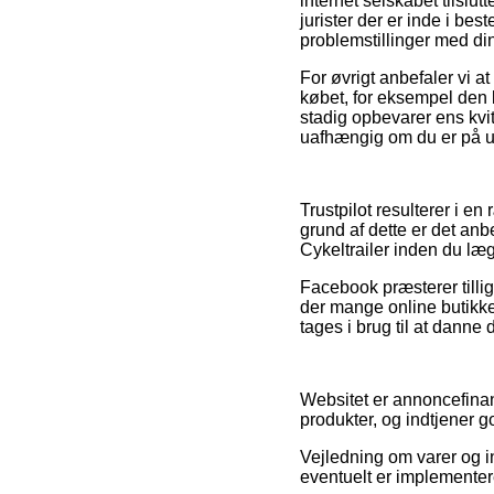
internet selskabet tilslut
jurister der er inde i be
problemstillinger med di
For øvrigt anbefaler vi 
købet, for eksempel den b
stadig opbevarer ens kvit
uafhængig om du er på udk
Trustpilot resulterer i 
grund af dette er det an
Cykeltrailer inden du læg
Facebook præsterer tillig
der mange online butikke
tages i brug til at danne 
Websitet er annoncefinan
produkter, og indtjener g
Vejledning om varer og i
eventuelt er implementere