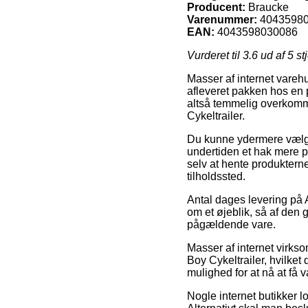
Producent:
Braucke
Varenummer:
4043598
EAN:
4043598030086
Vurderet til
3.6
ud af 5 st
Masser af internet varehus
afleveret pakken hos en 
altså temmelig overkomme
Cykeltrailer.
Du kunne ydermere vælge a
undertiden et hak mere p
selv at hente produktern
tilholdssted.
Antal dages levering på A
om et øjeblik, så af den 
pågældende vare.
Masser af internet virks
Boy Cykeltrailer, hvilket
mulighed for at nå at få v
Nogle internet butikker lo