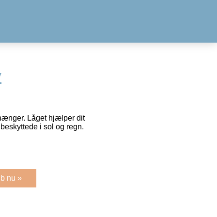
y
hænger. Låget hjælper dit
beskyttede i sol og regn.
b nu »