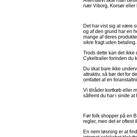
Alternativt skal man besl
nær Viborg, Korsør eller B
Det har vist sig at være 
og af den grund har en h
mange af deres produkter
sikre fragt uden betaling.
Trods dette kan det ikke d
Cykeltrailer forinden du 
Du skal bare ikke undervu
attraktiv, så bør det for 
omfattet af en foranstal
Vi tilråder kortkøb eller
såfremt du har i sinde a
Før folk shopper på en B
regler, men det er oftest
En nem løsning er at fin