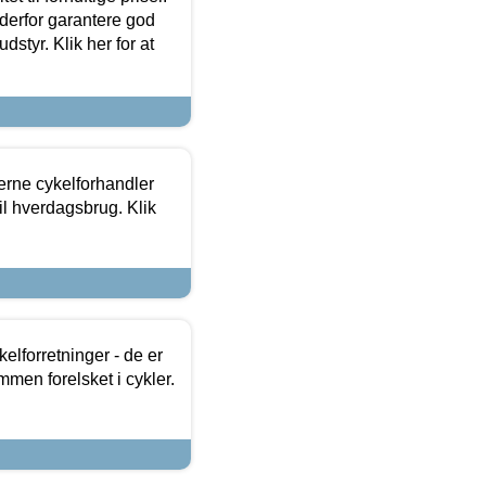
 derfor garantere god
dstyr. Klik her for at
erne cykelforhandler
til hverdagsbrug. Klik
lforretninger - de er
mmen forelsket i cykler.