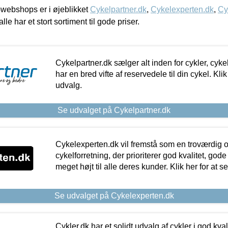
webshops er i øjeblikket
Cykelpartner.dk
,
Cykelexperten.dk
,
Cy
alle har et stort sortiment til gode priser.
Cykelpartner.dk sælger alt inden for cykler, cyke
har en bred vifte af reservedele til din cykel. Klik
udvalg.
Se udvalget på Cykelpartner.dk
Cykelexperten.dk vil fremstå som en troværdig o
cykelforretning, der prioriterer god kvalitet, god
meget højt til alle deres kunder. Klik her for at s
Se udvalget på Cykelexperten.dk
Cykler.dk har et solidt udvalg af cykler i god kvalit