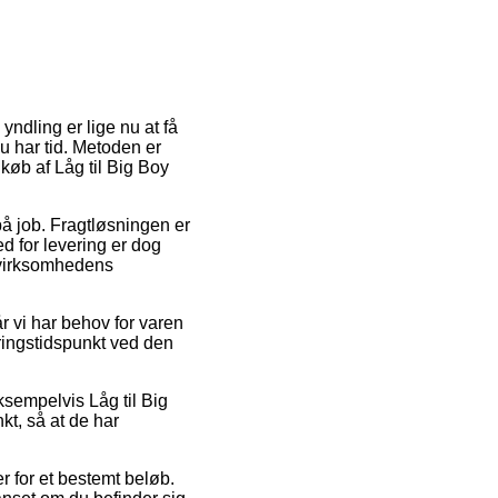
yndling er lige nu at få
u har tid. Metoden er
køb af Låg til Big Boy
 på job. Fragtløsningen er
d for levering er dog
e virksomhedens
r vi har behov for varen
eringstidspunkt ved den
ksempelvis Låg til Big
kt, så at de har
er for et bestemt beløb.