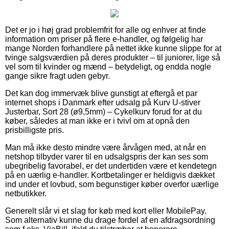
Det er jo i høj grad problemfrit for alle og enhver at finde
information om priser på flere e-handler, og følgelig har
mange Norden forhandlere på nettet ikke kunne slippe for at
tvinge salgsværdien på deres produkter – til juniorer, lige så
vel som til kvinder og mænd – betydeligt, og endda nogle
gange sikre fragt uden gebyr.
Det kan dog immervæk blive gunstigt at eftergå et par
internet shops i Danmark efter udsalg på Kurv U-stiver
Justerbar, Sort 28 (ø9,5mm) – Cykelkurv forud for at du
køber, således at man ikke er i tvivl om at opnå den
prisbilligste pris.
Man må ikke desto mindre være årvågen med, at når en
netshop tilbyder varer til en udsalgspris der kan ses som
ubegribelig favorabel, er det undertiden være et kendetegn
på en uærlig e-handler. Kortbetalinger er heldigvis dækket
ind under et lovbud, som begunstiger køber overfor uærlige
netbutikker.
Generelt slår vi et slag for køb med kort eller MobilePay.
Som alternativ kunne du drage fordel af en afdragsordning