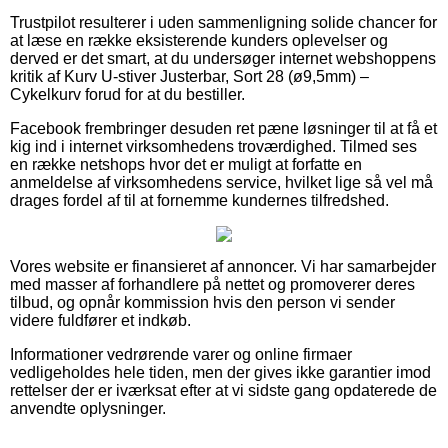
Trustpilot resulterer i uden sammenligning solide chancer for
at læse en række eksisterende kunders oplevelser og
derved er det smart, at du undersøger internet webshoppens
kritik af Kurv U-stiver Justerbar, Sort 28 (ø9,5mm) –
Cykelkurv forud for at du bestiller.
Facebook frembringer desuden ret pæne løsninger til at få et
kig ind i internet virksomhedens troværdighed. Tilmed ses
en række netshops hvor det er muligt at forfatte en
anmeldelse af virksomhedens service, hvilket lige så vel må
drages fordel af til at fornemme kundernes tilfredshed.
Vores website er finansieret af annoncer. Vi har samarbejder
med masser af forhandlere på nettet og promoverer deres
tilbud, og opnår kommission hvis den person vi sender
videre fuldfører et indkøb.
Informationer vedrørende varer og online firmaer
vedligeholdes hele tiden, men der gives ikke garantier imod
rettelser der er iværksat efter at vi sidste gang opdaterede de
anvendte oplysninger.