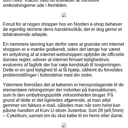
som f.eks. ViaBill, ifald du tilstræber at honorere
omkostningerne ude i fremtiden.
Forud for at nogen shopper hos en Norden e-shop behøver
de egentlig skimme dens handelsvilkår, det er dog gerne et
tidskrævende arbejde.
En nemmere løsning kan derfor være at granske om internet
shoppen er e-mærke godkendt, siden det længe har været
en antydning af at internet webshoppen opfylder de officielle
danske regler, udover at internet firmaet lejlighedsvis
evalueres af fagfolk der har nøje kendskab til lovgivningen.
Dette er en god lejlighed til at få hjælp, såfremt du forvoldes
problemstillinger i forbindelse med din ordre.
Ydermere foreslåes det at køberen er hensynstagende til de
elementære retningslinjer der indvirker på transaktionen,
som fx den ombytningspolitik virksomheden bruger. På
grund af dette er det ligeledes afgørende, at man altid
gemmer sin faktura e-mail, således man når som helst kan
påvise handlen af Kurv U-stiver Justerbar, Sort 28 (ø9,5mm)
– Cykelkurv, uanset om du skal købe til en herre eller dame.