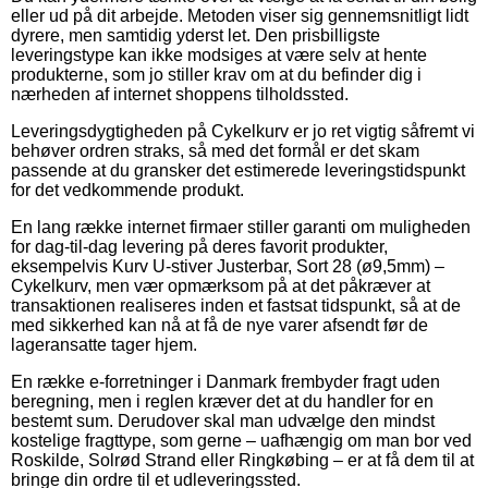
eller ud på dit arbejde. Metoden viser sig gennemsnitligt lidt
dyrere, men samtidig yderst let. Den prisbilligste
leveringstype kan ikke modsiges at være selv at hente
produkterne, som jo stiller krav om at du befinder dig i
nærheden af internet shoppens tilholdssted.
Leveringsdygtigheden på Cykelkurv er jo ret vigtig såfremt vi
behøver ordren straks, så med det formål er det skam
passende at du gransker det estimerede leveringstidspunkt
for det vedkommende produkt.
En lang række internet firmaer stiller garanti om muligheden
for dag-til-dag levering på deres favorit produkter,
eksempelvis Kurv U-stiver Justerbar, Sort 28 (ø9,5mm) –
Cykelkurv, men vær opmærksom på at det påkræver at
transaktionen realiseres inden et fastsat tidspunkt, så at de
med sikkerhed kan nå at få de nye varer afsendt før de
lageransatte tager hjem.
En række e-forretninger i Danmark frembyder fragt uden
beregning, men i reglen kræver det at du handler for en
bestemt sum. Derudover skal man udvælge den mindst
kostelige fragttype, som gerne – uafhængig om man bor ved
Roskilde, Solrød Strand eller Ringkøbing – er at få dem til at
bringe din ordre til et udleveringssted.