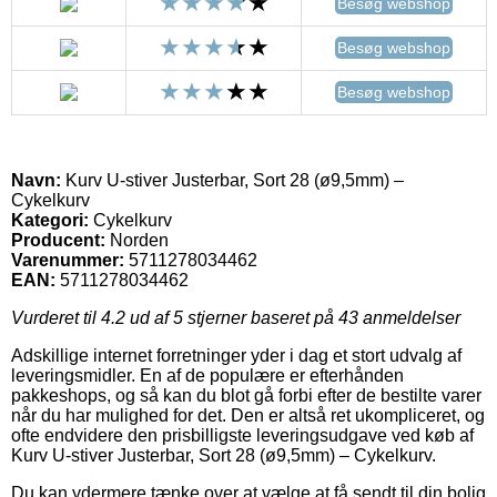
Besøg webshop
Besøg webshop
Besøg webshop
Navn:
Kurv U-stiver Justerbar, Sort 28 (ø9,5mm) –
Cykelkurv
Kategori:
Cykelkurv
Producent:
Norden
Varenummer:
5711278034462
EAN:
5711278034462
Vurderet til
4.2
ud af 5 stjerner baseret på
43
anmeldelser
Adskillige internet forretninger yder i dag et stort udvalg af
leveringsmidler. En af de populære er efterhånden
pakkeshops, og så kan du blot gå forbi efter de bestilte varer
når du har mulighed for det. Den er altså ret ukompliceret, og
ofte endvidere den prisbilligste leveringsudgave ved køb af
Kurv U-stiver Justerbar, Sort 28 (ø9,5mm) – Cykelkurv.
Du kan ydermere tænke over at vælge at få sendt til din bolig