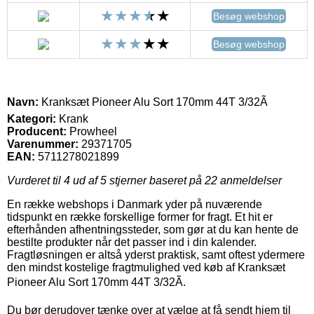
Besøg webshop
Besøg webshop
Navn:
Kranksæt Pioneer Alu Sort 170mm 44T 3/32Ã
Kategori:
Krank
Producent:
Prowheel
Varenummer:
29371705
EAN:
5711278021899
Vurderet til
4
ud af 5 stjerner baseret på
22
anmeldelser
En række webshops i Danmark yder på nuværende
tidspunkt en række forskellige former for fragt. Et hit er
efterhånden afhentningssteder, som gør at du kan hente de
bestilte produkter når det passer ind i din kalender.
Fragtløsningen er altså yderst praktisk, samt oftest ydermere
den mindst kostelige fragtmulighed ved køb af Kranksæt
Pioneer Alu Sort 170mm 44T 3/32Ã.
Du bør derudover tænke over at vælge at få sendt hjem til