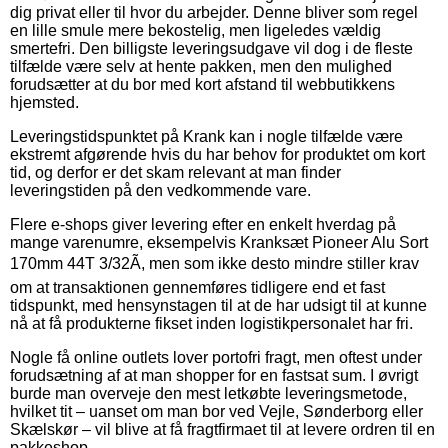
dig privat eller til hvor du arbejder. Denne bliver som regel
en lille smule mere bekostelig, men ligeledes vældig
smertefri. Den billigste leveringsudgave vil dog i de fleste
tilfælde være selv at hente pakken, men den mulighed
forudsætter at du bor med kort afstand til webbutikkens
hjemsted.
Leveringstidspunktet på Krank kan i nogle tilfælde være
ekstremt afgørende hvis du har behov for produktet om kort
tid, og derfor er det skam relevant at man finder
leveringstiden på den vedkommende vare.
Flere e-shops giver levering efter en enkelt hverdag på
mange varenumre, eksempelvis Kranksæt Pioneer Alu Sort
170mm 44T 3/32Ã, men som ikke desto mindre stiller krav
om at transaktionen gennemføres tidligere end et fast
tidspunkt, med hensynstagen til at de har udsigt til at kunne
nå at få produkterne fikset inden logistikpersonalet har fri.
Nogle få online outlets lover portofri fragt, men oftest under
forudsætning af at man shopper for en fastsat sum. I øvrigt
burde man overveje den mest letkøbte leveringsmetode,
hvilket tit – uanset om man bor ved Vejle, Sønderborg eller
Skælskør – vil blive at få fragtfirmaet til at levere ordren til en
pakkeshop.