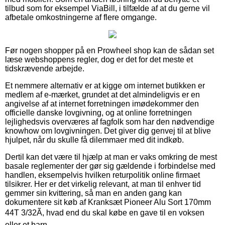
tilbud som for eksempel ViaBill, i tilfælde af at du gerne vil
afbetale omkostningerne af flere omgange.
Før nogen shopper på en Prowheel shop kan de sådan set
læse webshoppens regler, dog er det for det meste et
tidskrævende arbejde.
Et nemmere alternativ er at kigge om internet butikken er
medlem af e-mærket, grundet at det almindeligvis er en
angivelse af at internet forretningen imødekommer den
officielle danske lovgivning, og at online forretningen
lejlighedsvis overværes af fagfolk som har den nødvendige
knowhow om lovgivningen. Det giver dig genvej til at blive
hjulpet, når du skulle få dilemmaer med dit indkøb.
Dertil kan det være til hjælp at man er vaks omkring de mest
basale reglementer der gør sig gældende i forbindelse med
handlen, eksempelvis hvilken returpolitik online firmaet
tilsikrer. Her er det virkelig relevant, at man til enhver tid
gemmer sin kvittering, så man en anden gang kan
dokumentere sit køb af Kranksæt Pioneer Alu Sort 170mm
44T 3/32Ã, hvad end du skal købe en gave til en voksen
eller et barn.