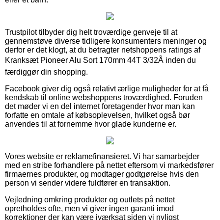
Trustpilot tilbyder dig helt troværdige genveje til at
gennemstøve diverse tidligere konsumenters meninger og
derfor er det klogt, at du betragter netshoppens ratings af
Kranksæt Pioneer Alu Sort 170mm 44T 3/32Ã inden du
færdiggør din shopping.
Facebook giver dig også relativt ærlige muligheder for at få
kendskab til online webshoppens troværdighed. Foruden
det møder vi en del internet foretagender hvor man kan
forfatte en omtale af købsoplevelsen, hvilket også bør
anvendes til at fornemme hvor glade kunderne er.
Vores website er reklamefinansieret. Vi har samarbejder
med en stribe forhandlere på nettet eftersom vi markedsfører
firmaernes produkter, og modtager godtgørelse hvis den
person vi sender videre fuldfører en transaktion.
Vejledning omkring produkter og outlets på nettet
opretholdes ofte, men vi giver ingen garanti imod
korrektioner der kan være iværksat siden vi nyligst