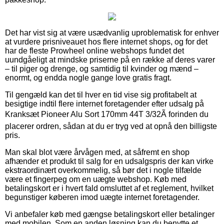
Det har vist sig at være usædvanlig uproblematisk for enhver
at vurdere prisniveauet hos flere internet shops, og for det
har de fleste Prowheel online webshops fundet det
uundgåeligt at mindske priserne på en række af deres varer
– til piger og drenge, og samtidig til kvinder og mænd –
enormt, og endda nogle gange love gratis fragt.
Til gengæld kan det til hver en tid vise sig profitabelt at
besigtige indtil flere internet foretagender efter udsalg på
Kranksæt Pioneer Alu Sort 170mm 44T 3/32Ã forinden du
placerer ordren, sådan at du er tryg ved at opnå den billigste
pris.
Man skal blot være årvågen med, at såfremt en shop
afhænder et produkt til salg for en udsalgspris der kan virke
ekstraordinært overkommelig, så bør det i nogle tilfælde
være et fingerpeg om en uægte webshop. Køb med
betalingskort er i hvert fald omsluttet af et reglement, hvilket
begunstiger køberen imod uægte internet foretagender.
Vi anbefaler køb med gængse betalingskort eller betalinger
med mobilen. Som en anden løsning kan du benytte et