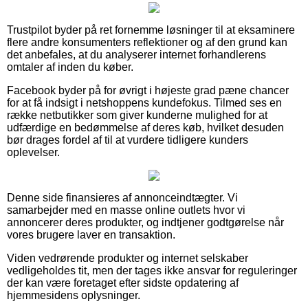
Trustpilot byder på ret fornemme løsninger til at eksaminere
flere andre konsumenters reflektioner og af den grund kan
det anbefales, at du analyserer internet forhandlerens
omtaler af inden du køber.
Facebook byder på for øvrigt i højeste grad pæne chancer
for at få indsigt i netshoppens kundefokus. Tilmed ses en
række netbutikker som giver kunderne mulighed for at
udfærdige en bedømmelse af deres køb, hvilket desuden
bør drages fordel af til at vurdere tidligere kunders
oplevelser.
Denne side finansieres af annonceindtægter. Vi
samarbejder med en masse online outlets hvor vi
annoncerer deres produkter, og indtjener godtgørelse når
vores brugere laver en transaktion.
Viden vedrørende produkter og internet selskaber
vedligeholdes tit, men der tages ikke ansvar for reguleringer
der kan være foretaget efter sidste opdatering af
hjemmesidens oplysninger.