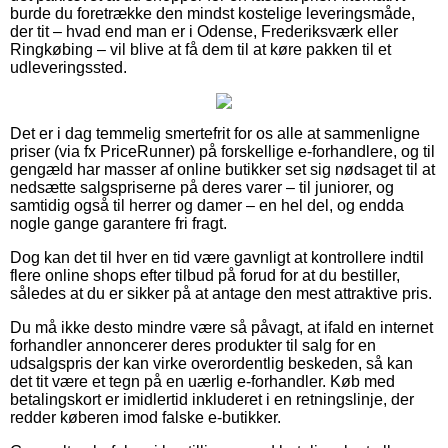
burde du foretrække den mindst kostelige leveringsmåde,
der tit – hvad end man er i Odense, Frederiksværk eller
Ringkøbing – vil blive at få dem til at køre pakken til et
udleveringssted.
Det er i dag temmelig smertefrit for os alle at sammenligne
priser (via fx PriceRunner) på forskellige e-forhandlere, og til
gengæld har masser af online butikker set sig nødsaget til at
nedsætte salgspriserne på deres varer – til juniorer, og
samtidig også til herrer og damer – en hel del, og endda
nogle gange garantere fri fragt.
Dog kan det til hver en tid være gavnligt at kontrollere indtil
flere online shops efter tilbud på forud for at du bestiller,
således at du er sikker på at antage den mest attraktive pris.
Du må ikke desto mindre være så påvagt, at ifald en internet
forhandler annoncerer deres produkter til salg for en
udsalgspris der kan virke overordentlig beskeden, så kan
det tit være et tegn på en uærlig e-forhandler. Køb med
betalingskort er imidlertid inkluderet i en retningslinje, der
redder køberen imod falske e-butikker.