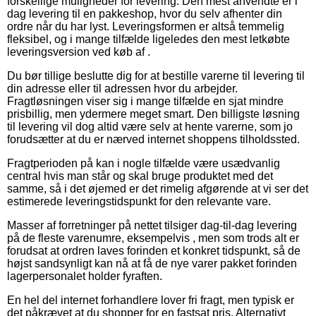
forskellige muligheder for levering. Den mest anvendte er i
dag levering til en pakkeshop, hvor du selv afhenter din
ordre når du har lyst. Leveringsformen er altså temmelig
fleksibel, og i mange tilfælde ligeledes den mest letkøbte
leveringsversion ved køb af .
Du bør tillige beslutte dig for at bestille varerne til levering til
din adresse eller til adressen hvor du arbejder.
Fragtløsningen viser sig i mange tilfælde en sjat mindre
prisbillig, men ydermere meget smart. Den billigste løsning
til levering vil dog altid være selv at hente varerne, som jo
forudsætter at du er nærved internet shoppens tilholdssted.
Fragtperioden på kan i nogle tilfælde være usædvanlig
central hvis man står og skal bruge produktet med det
samme, så i det øjemed er det rimelig afgørende at vi ser det
estimerede leveringstidspunkt for den relevante vare.
Masser af forretninger på nettet tilsiger dag-til-dag levering
på de fleste varenumre, eksempelvis , men som trods alt er
forudsat at ordren laves forinden et konkret tidspunkt, så de
højst sandsynligt kan nå at få de nye varer pakket forinden
lagerpersonalet holder fyraften.
En hel del internet forhandlere lover fri fragt, men typisk er
det påkrævet at du shopper for en fastsat pris. Alternativt