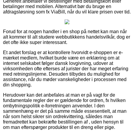
Generelt anbefaler vi bestillinger med betalingskort eller
betalinger med mobilen. Alternativt bør du bruge en
afdragsløsning som fx ViaBill, når du vil klare prisen over tid.
Forud for at nogen handler i en shop på nettet kan man når
alt kommer til alt studere webbutikkens handelsvilkår, dog er
det ofte ikke super interessant.
Et andet forslag er at kontrollere hvorvidt e-shoppen er e-
mærket medlem, hvilket burde være en erklæring om at
internet selskabet følger dansk lovgivning, udover at
virksomheden ofte efterses af jurister der har meget erfaring
med retningslinjerne. Desuden tilbydes du mulighed for
assistance, når du møder vanskeligheder i processen med
din shopping.
Herudover kan det anbefales at man er på vagt for de
fundamentale regler der er gældende for ordren, fx hvilken
ombytningspolitik e-forretningen anvender. I den
sammenhæng er det på samme måde essesentielt, at man
når som helst sikrer sin ordrekvittering, således man
fremadrettet kan bekræfte bestillingen af , uden hensyn til
om man efterspørger produkter til en dreng eller pige.