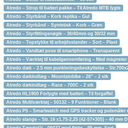
Atredo – Strop til batteri pakke – Til Atredo MTB lygte
Atredo – Styrbånd – Kork replika – Gul
Atredo – Styrbånd – Syntetisk – Kork – Grøn
Atredo – Styrfittingsnøgle – 36/40mm og 30/32 mm
Atredo – Topstykke til arbejdsstander – Sort – Plast
Atredo – Vandtæt pose til smartphone – Transparent
Atredo – Værktøj til kabelgennemføring – Med magneter
Atredo dæk – 2.5 mm punkteringsbeskyttelse – Str.700x2
Atredo dækindlæg – Mountainbike – 26″ – 2 stk
Atredo dækindlæg – Race – 700C – 2 stk
Atredo HL1900 Forlygte med batteri – Til forgaffel
Atredo Multiværktøj – 50132 – 9 Funktioner – Blank
Atredo P5 – Smartwatch med GPS tracker og pulsmåler 
Atredo slange – Str. 16 x1,75-2,25 (42-57×305) – 40 mm D
Atredo Tændstål – 06027 med fløjte – 95 mm -Sort