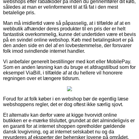
webshops efter rabatkoder på inden du gennemfører dit køb,
således at man er velinformeret til at få fat i den mest
betalelige pris.
Man må imidlertid være så påpasselig, at i tilfælde af at en
webbutik afhænder deres produkter til en pris der er helt
fantastisk overkommelig, kunne det undertiden være et bevis
på en svindel online webshop. Køb med betalingskort er på
den anden side en del af en lovbestemmelse, der forsvarer
folk imod svindlende internet handler.
Vi anbefaler generelt bestillinger med kort eller MobilePay.
Som en anden løsning kan du bruge et afdragstilbud som for
eksempel ViaBill, i tilfælde af at du hellere vil honorere
regningen over et længere tidsrum.
Forud for at folk køber i en webshop bør de egentlig læse
webshoppens regler, det er dog oftest ikke særlig sjovt.
Et alternativ kan derfor være at kigge hvorvidt online
butikken er e-mærke tilsluttet, grundet at det almindeligvis er
en garanti for at internet shoppen opretholder gældende
dansk lovgivning, og at internet selskabet nu og da
revurderes af eksperter der behersker lovene på området.