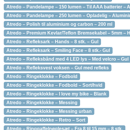
Atredo – Pandelampe – 150 lumen – Til AAA batterier – 
Atredo – Pandelampe – 250 lumen – Opladelig – Alumini
Atredo – Polish til aluminium og carbon – 200 ml
Atredo – Premium Kevlar/Teflon Bremsekabel – 5mm – Hvi
Atredo – Refleksark – Hands – 8 stk. – Gul
Atredo – Refleksark – Smiling Face – 8 stk.- Gul
Atredo – Refleksbånd med 4 LED lys – Med velcro – Gul
Atredo – Refleksvest voksen – Gul med refleks
Atredo – Ringeklokke – Fodbold
Atredo – Ringeklokke – Fodbold – Sort/hvid
Atredo – Ringeklokke – I love my bike – Blank
Atredo – Ringeklokke – Messing
Atredo – Ringeklokke – Messing urban
Atredo – Ringeklokke – Retro – Sort
Atredo – Ringgaffelnøglesæt – Fra 8 til 15 mm – 8 stk.