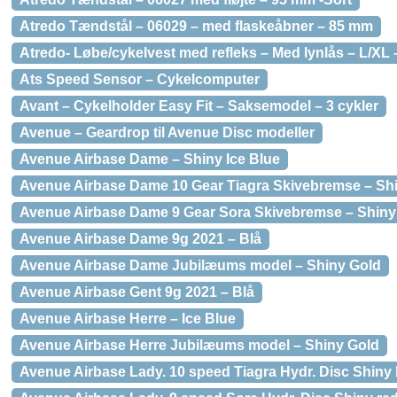
Atredo Tændstål – 06029 – med flaskeåbner – 85 mm
Atredo- Løbe/cykelvest med refleks – Med lynlås – L/XL 
Ats Speed Sensor – Cykelcomputer
Avant – Cykelholder Easy Fit – Saksemodel – 3 cykler
Avenue – Geardrop til Avenue Disc modeller
Avenue Airbase Dame – Shiny Ice Blue
Avenue Airbase Dame 10 Gear Tiagra Skivebremse – Sh
Avenue Airbase Dame 9 Gear Sora Skivebremse – Shin
Avenue Airbase Dame 9g 2021 – Blå
Avenue Airbase Dame Jubilæums model – Shiny Gold
Avenue Airbase Gent 9g 2021 – Blå
Avenue Airbase Herre – Ice Blue
Avenue Airbase Herre Jubilæums model – Shiny Gold
Avenue Airbase Lady. 10 speed Tiagra Hydr. Disc Shiny 