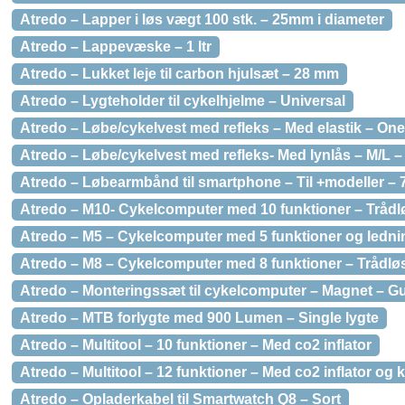
Atredo – Lapper i løs vægt 100 stk. – 25mm i diameter
Atredo – Lappevæske – 1 ltr
Atredo – Lukket leje til carbon hjulsæt – 28 mm
Atredo – Lygteholder til cykelhjelme – Universal
Atredo – Løbe/cykelvest med refleks – Med elastik – One
Atredo – Løbe/cykelvest med refleks- Med lynlås – M/L –
Atredo – Løbearmbånd til smartphone – Til +modeller – 7
Atredo – M10- Cykelcomputer med 10 funktioner – Trådlø
Atredo – M5 – Cykelcomputer med 5 funktioner og ledni
Atredo – M8 – Cykelcomputer med 8 funktioner – Trådløs
Atredo – Monteringssæt til cykelcomputer – Magnet – 
Atredo – MTB forlygte med 900 Lumen – Single lygte
Atredo – Multitool – 10 funktioner – Med co2 inflator
Atredo – Multitool – 12 funktioner – Med co2 inflator og 
Atredo – Opladerkabel til Smartwatch Q8 – Sort