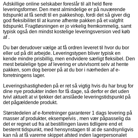
Adskillige online selskaber foreslår til alt held flere
leveringsformer. Den mest almindelige er på nuværende
tidspunkt at få sendt til en pakkeshop, fordi det så giver dig
god fleksibilitet til at kunne afhente pakken på et valgfrit
tidspunkt. Fragtløsningen er jo virkelig fremkommelig, samt
typisk også den mindst kostelige leveringsversion ved køb
af .
Du bør derudover vælge at få ordren leveret til hvor du bor
eller ud på dit arbejde. Leveringstypen bliver typisk en
kende mindre prisbillig, men endvidere særligt fleksibel. Den
mest betalelige type af levering er utvivlsomt selv at hente
pakken, som dog beroer på at du bor i nærheden af e-
forretningens lager.
Leveringshastigheden på er ret så vigtig hvis du har brug for
dine nye produkter inden for få dage, så derfor er det uden
tvivl aktuelt at vi tjekker det anslåede leveringstidspunkt på
det pågældende produkt.
Størstedelen af e-forretninger garanterer 1 dags levering på
masser af produkter, eksempelvis , men vær påpasselig da
det er regnet ud fra at bestillingen laves tidligere end et
bestemt tidspunkt, med hensynstagen til at de sandsynligvis
kan nå at få varerne skippet afsted inden lagerpersonalet