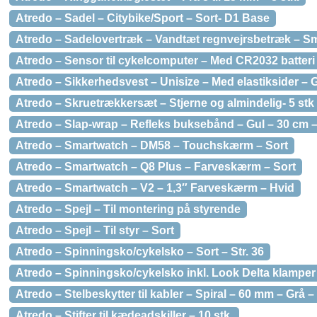
Atredo – Sadel – Citybike/Sport – Sort- D1 Base
Atredo – Sadelovertræk – Vandtæt regnvejrsbetræk – Sma
Atredo – Sensor til cykelcomputer – Med CR2032 batteri 
Atredo – Sikkerhedsvest – Unisize – Med elastiksider – 
Atredo – Skruetrækkersæt – Stjerne og almindelig- 5 stk
Atredo – Slap-wrap – Refleks buksebånd – Gul – 30 cm – 
Atredo – Smartwatch – DM58 – Touchskærm – Sort
Atredo – Smartwatch – Q8 Plus – Farveskærm – Sort
Atredo – Smartwatch – V2 – 1,3″ Farveskærm – Hvid
Atredo – Spejl – Til montering på styrende
Atredo – Spejl – Til styr – Sort
Atredo – Spinningsko/cykelsko – Sort – Str. 36
Atredo – Spinningsko/cykelsko inkl. Look Delta klamper –
Atredo – Stelbeskytter til kabler – Spiral – 60 mm – Grå – 
Atredo – Stifter til kædeadskiller – 10 stk.