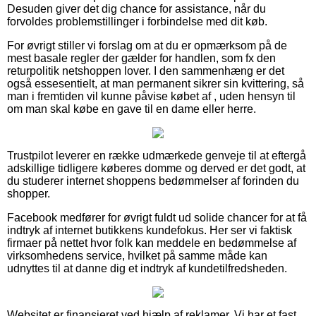
Desuden giver det dig chance for assistance, når du
forvoldes problemstillinger i forbindelse med dit køb.
For øvrigt stiller vi forslag om at du er opmærksom på de
mest basale regler der gælder for handlen, som fx den
returpolitik netshoppen lover. I den sammenhæng er det
også essesentielt, at man permanent sikrer sin kvittering, så
man i fremtiden vil kunne påvise købet af , uden hensyn til
om man skal købe en gave til en dame eller herre.
Trustpilot leverer en række udmærkede genveje til at eftergå
adskillige tidligere køberes domme og derved er det godt, at
du studerer internet shoppens bedømmelser af forinden du
shopper.
Facebook medfører for øvrigt fuldt ud solide chancer for at få
indtryk af internet butikkens kundefokus. Her ser vi faktisk
firmaer på nettet hvor folk kan meddele en bedømmelse af
virksomhedens service, hvilket på samme måde kan
udnyttes til at danne dig et indtryk af kundetilfredsheden.
Websitet er finansieret ved hjælp af reklamer. Vi har et fast