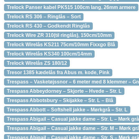
Trelock Panser kabel PK515 100cm lang, 26mm armere
Trelock RS 306 – Ringlås – Sort
Trelock RS 430 – Godkendt Ringlås
Trelock Wire ZR 310(til ringlås), 150cm/10mm
Trelock Wirelås KS211 75cm/10mm Fixxgo Blå
Trelock Wirelås KS340 100cm/14mm
Trelock Wirelås ZS 180/12
Tresor 1385 kædelås fra Abus m. kode, Pink
Trespass – Vasketøjssnor – 6 meter med 8 klemmer – G
Trespass Abbeydorney – Skjorte – Hvede – Str. L
Trespass Abbotsbury – Skijakke – Str. L – Blå
Trespass Abbott – Softshell jakke – Mørkgrå – Str. L
Trespass Abigail – Casual jakke dame – Str. L – Mørk grå
Trespass Abigail – Casual jakke dame – Str. M – Mørk gr
Trespass Abigail – Casual jakke dame – Str. S – Mørk gr