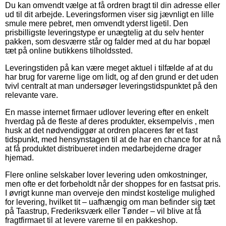
Du kan omvendt vælge at få ordren bragt til din adresse eller
ud til dit arbejde. Leveringsformen viser sig jævnligt en lille
smule mere pebret, men omvendt yderst ligetil. Den
prisbilligste leveringstype er unægtelig at du selv henter
pakken, som desværre står og falder med at du har bopæl
tæt på online butikkens tilholdssted.
Leveringstiden på kan være meget aktuel i tilfælde af at du
har brug for varerne lige om lidt, og af den grund er det uden
tvivl centralt at man undersøger leveringstidspunktet på den
relevante vare.
En masse internet firmaer udlover levering efter en enkelt
hverdag på de fleste af deres produkter, eksempelvis , men
husk at det nødvendiggør at ordren placeres før et fast
tidspunkt, med hensynstagen til at de har en chance for at nå
at få produktet distribueret inden medarbejderne drager
hjemad.
Flere online selskaber lover levering uden omkostninger,
men ofte er det forbeholdt når der shoppes for en fastsat pris.
I øvrigt kunne man overveje den mindst kostelige mulighed
for levering, hvilket tit – uafhængig om man befinder sig tæt
på Taastrup, Frederiksværk eller Tønder – vil blive at få
fragtfirmaet til at levere varerne til en pakkeshop.