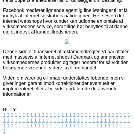
netshoppens anmeldelser af før du lægger din bestilling.
Facebook medfører lignende egentlig fine løsninger til at få
indtryk af internet selskabets pålidelighed. Her ses en del
internet webshops hvor kunder kan udforme en omtale af
virksomhedens service, som tillige bør benyttes til at danne
dig et indtryk af kundetilfredsheden.
Denne side er finansieret af reklameindtægter. Vi har aftaler
med massevis af internet shops i Danmark og annoncerer
virksomhedernes produkter, og tager honorar for så vidt den
besøgende vi sender videre laver en handel.
Viden om varer og e-firmaer understøttes løbende, men vi
giver ingen garanti imod korrektioner der eventuelt er
implementeret efter at vi sidst opdaterede de anvendte
informationer.
BITLY:
1
1
1
1
1
1
1
1
1
1
1
1
1
1
1
1
1
1
1
1
1
1
1
1
1
1
1
1
1
1
1
1
1
1
1
1
1
1
1
1
1
1
1
1
1
1
1
1
1
1
1
1
1
1
1
1
1
1
1
1
1
1
1
1
1
1
1
1
1
1
1
1
1
1
1
1
1
1
1
1
1
1
1
1
1
1
1
1
1
1
1
1
1
1
1
1
1
1
1
1