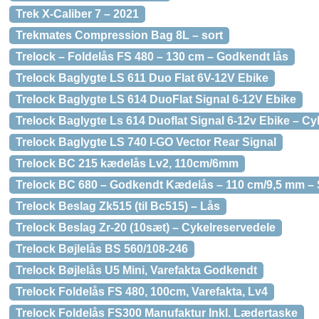
Trek X-Caliber 7 – 2021
Trekmates Compression Bag 8L – sort
Trelock – Foldelås FS 480 – 130 cm – Godkendt lås
Trelock Baglygte LS 611 Duo Flat 6V-12V Ebike
Trelock Baglygte LS 614 DuoFlat Signal 6-12V Ebike
Trelock Baglygte Ls 614 Duoflat Signal 6-12v Ebike – Cy
Trelock Baglygte LS 740 I-GO Vector Rear Signal
Trelock BC 215 kædelås Lv2, 110cm/6mm
Trelock BC 680 – Godkendt Kædelås – 110 cm/9,5 mm – 
Trelock Beslag Zk515 (til Bc515) – Lås
Trelock Beslag Zr-20 (10sæt) – Cykelreservedele
Trelock Bøjlelås BS 560/108-246
Trelock Bøjlelås U5 Mini, Varefakta Godkendt
Trelock Foldelås FS 480, 100cm, Varefakta, Lv4
Trelock Foldelås FS300 Manufaktur Inkl. Lædertaske