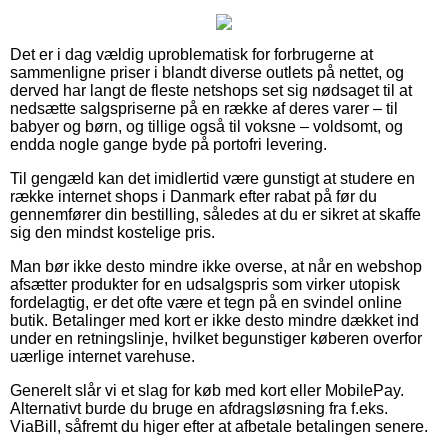
Det er i dag vældig uproblematisk for forbrugerne at
sammenligne priser i blandt diverse outlets på nettet, og
derved har langt de fleste netshops set sig nødsaget til at
nedsætte salgspriserne på en række af deres varer – til
babyer og børn, og tillige også til voksne – voldsomt, og
endda nogle gange byde på portofri levering.
Til gengæld kan det imidlertid være gunstigt at studere en
række internet shops i Danmark efter rabat på før du
gennemfører din bestilling, således at du er sikret at skaffe
sig den mindst kostelige pris.
Man bør ikke desto mindre ikke overse, at når en webshop
afsætter produkter for en udsalgspris som virker utopisk
fordelagtig, er det ofte være et tegn på en svindel online
butik. Betalinger med kort er ikke desto mindre dækket ind
under en retningslinje, hvilket begunstiger køberen overfor
uærlige internet varehuse.
Generelt slår vi et slag for køb med kort eller MobilePay.
Alternativt burde du bruge en afdragsløsning fra f.eks.
ViaBill, såfremt du higer efter at afbetale betalingen senere.