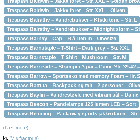
Trespass Baldwin – Jakke foret – Str. XXL – Golden bro
Trespass Baldwin – Jakke foret – Str. XXL – Oliven
Trespass Balrathy – Vandrebukser – Khaki tone – Str. L
Trespass Balrathy – Vandrebukser – Midnight storm – Str
Trespass Barney – Cap – Blå Denim – Onesize
Trespass Barnstaple – T-Shirt – Dark grey – Str. XXL
Trespass Barnstaple – T-Shirt – Mushroom – Str. M
Trespass Barricade – Strømper 3 par – Dame Str. 39-42 – 
Trespass Barrow – Sportssko med memory Foam – Hr. St
Trespass Battuta – Backpacking telt – 2 personer – Oliv
Trespass Baylin – Vandrestøvle med Vibram sål – Dame –
Trespass Beacon – Pandelampe 125 lumen LED – Sort
Trespass Beaming – Packaway sports jakke dame – Str. 
(Læs mere)
kr.
(Vis fragtpris)