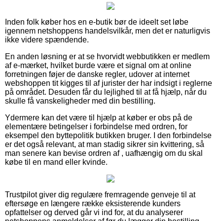
Inden folk køber hos en e-butik bør de ideelt set løbe
igennem netshoppens handelsvilkår, men det er naturligvis
ikke videre spændende.
En anden løsning er at se hvorvidt webbutikken er medlem
af e-mærket, hvilket burde være et signal om at online
forretningen føjer de danske regler, udover at internet
webshoppen tit kigges til af jurister der har indsigt i reglerne
på området. Desuden får du lejlighed til at få hjælp, når du
skulle få vanskeligheder med din bestilling.
Ydermere kan det være til hjælp at køber er obs på de
elementære betingelser i forbindelse med ordren, for
eksempel den byttepolitik butikken bruger. I den forbindelse
er det også relevant, at man stadig sikrer sin kvittering, så
man senere kan bevise ordren af , uafhængig om du skal
købe til en mand eller kvinde.
Trustpilot giver dig regulære fremragende genveje til at
eftersøge en længere række eksisterende kunders
opfattelser og derved går vi ind for, at du analyserer