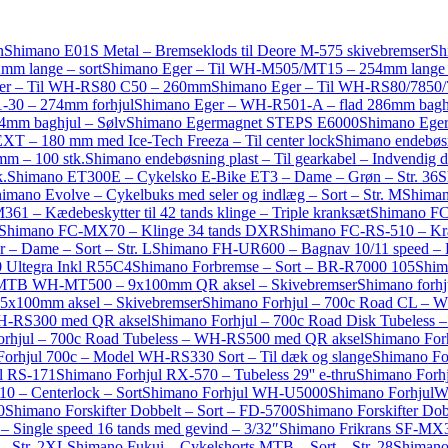
n
Shimano E01S Metal – Bremseklods til Deore M-575 skivebremser
Sh
mm lange – sort
Shimano Eger – Til WH-M505/MT15 – 254mm lange –
er – Til WH-RS80 C50 – 260mm
Shimano Eger – Til WH-RS80/7850/7
-30 – 274mm forhjul
Shimano Eger – WH-R501-A – flad 286mm bagh
mm baghjul – Sølv
Shimano Egermagnet STEPS E6000
Shimano Ege
T – 180 mm med Ice-Tech Freeza – Til center lock
Shimano endebøsn
4mm – 100 stk.
Shimano endebøsning plast – Til gearkabel – Indvendig 
k.
Shimano ET300E – Cykelsko E-Bike ET3 – Dame – Grøn – Str. 36
S
imano Evolve – Cykelbuks med seler og indlæg – Sort – Str. M
Shiman
61 – Kædebeskytter til 42 tands klinge – Triple kranksæt
Shimano FC
Shimano FC-MX70 – Klinge 34 tands DXR
Shimano FC-RS-510 – Kran
 – Dame – Sort – Str. L
Shimano FH-UR600 – Bagnav 10/11 speed – D
 Ultegra Inkl R55C4
Shimano Forbremse – Sort – BR-R7000 105
Shim
″ MTB WH-MT500 – 9x100mm QR aksel – Skivebremser
Shimano forh
5x100mm aksel – Skivebremser
Shimano Forhjul – 700c Road CL – 
WH-RS300 med QR aksel
Shimano Forhjul – 700c Road Disk Tubeles
orhjul – 700c Road Tubeless – WH-RS500 med QR aksel
Shimano For
orhjul 700c – Model WH-RS330 Sort – Til dæk og slange
Shimano Fo
l RS-171
Shimano Forhjul RX-570 – Tubeless 29'' e-thru
Shimano Forh
 – Centerlock – Sort
Shimano Forhjul WH-U5000
Shimano ForhjulW
0
Shimano Forskifter Dobbelt – Sort – FD-5700
Shimano Forskifter Do
 Single speed 16 tands med gevind – 3/32″
Shimano Frikrans SF-MX3
– Str. 2XL
Shimano Fukui – Cykelshorts MTB – Sort – Str. 28
Shimano