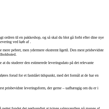
gt ordren til en pakkeshop, og så skal du blot gå forbi efter dine nye
levering ved køb af .
ende mere pebret, men ydermere ekstremt ligetil. Den mest prisbevidste
ilholdssted.
e at du studerer den estimerede leveringsdato på det relevante
øres forud for et fastslået tidspunkt, med det formål at de har en
est prisbevidste leveringsform, der gerne – uafhængig om du er i
 på nettet fundet det nødvendigt at tvinge salgsværdien på mange af