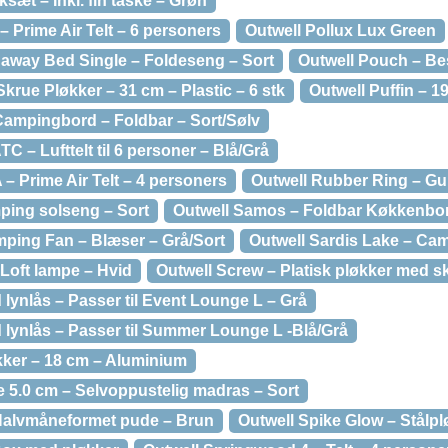
ksæt – Inkl. fin taske – Grøn
– Prime Air Telt – 6 personers
Outwell Pollux Lux Green
away Bed Single – Foldeseng – Sort
Outwell Pouch – Bes
krue Pløkker – 31 cm – Plastic – 6 stk
Outwell Puffin – 1
ampingbord – Foldbar – Sort/Sølv
C – Lufttelt til 6 personer – Blå/Grå
– Prime Air Telt – 4 personers
Outwell Rubber Ring – Gu
ping solseng – Sort
Outwell Samos – Foldbar Køkkenbo
ping Fan – Blæser – Grå/Sort
Outwell Sardis Lake – Cam
Loft lampe – Hvid
Outwell Screw – Platisk pløkker med s
 lynlås – Passer til Event Lounge L – Grå
 lynlås – Passer til Summer Lounge L -Blå/Grå
kker – 18 cm – Aluminium
e 5.0 cm – Selvoppustelig madras – Sort
 Halvmåneformet pude – Brun
Outwell Spike Glow – Stålpl