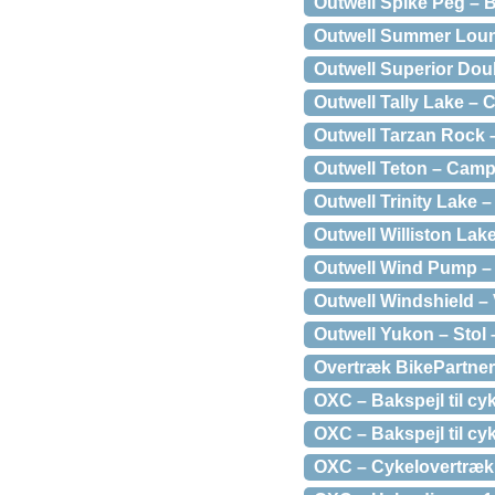
Outwell Spike Peg – 
Outwell Summer Loung
Outwell Superior Dou
Outwell Tally Lake –
Outwell Tarzan Rock 
Outwell Teton – Campi
Outwell Trinity Lake
Outwell Williston La
Outwell Wind Pump – 
Outwell Windshield 
Outwell Yukon – Stol 
Overtræk BikePartner
OXC – Bakspejl til cyk
OXC – Bakspejl til cyk
OXC – Cykelovertræk t