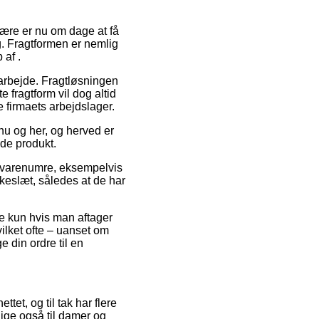
ulære er nu om dage at få
ig. Fragtformen er nemlig
 af .
 arbejde. Fragtløsningen
 fragtform vil dog altid
e firmaets arbejdslager.
nu og her, og herved er
nde produkt.
e varenumre, eksempelvis
kkeslæt, således at de har
e kun hvis man aftager
vilket ofte – uanset om
e din ordre til en
ttet, og til tak har flere
llige også til damer og