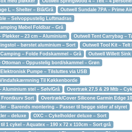
Box med pløkker
Outwell Springwood 4 – Telt – 4 persone
e L – Shelter – Blå/Grå
Outwell Sundale 7PA – Prime Air
ble – Selvoppustelig Luftmadras
 Camping Møbel Foldbar – Grå
– Pløkker – 23 cm – Aluminium
Outwell Tent Carrybag – Tas
ngstol – børstet aluminium – Sort
Outwell Tool Kit – Telt 
 – Camping – Folde Fodskammel – Grå
Outwell Willett Sin
ke Ottoman – Oppustelig bord/skammel – Grøn
Elektronisk Pumpe – Tilsluttes via USB
– Vindafskærmning Til Køkkenborde
– Aluminium stel – Sølv/Grå
Overtræk 27,5 & 29 Mtb – Cy
 Frontkurv Sort
Overtræk/Cover Silicone Garmin Edge 10
ler – Barends montering – Passer til begge sider af styret
ler – deluxe
OXC – Cykelholder deluxe – Sort
il 1 cykel – Aquatex – 190 x 72 x 110cm – Sort grå