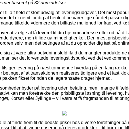
jerner baseret på
32
anmeldelser
ler til alt held et stort udvalg af leveringsudgaver. Det mest pop
vor det er nemt for dig at hente dine varer lige når det passer d
mange tilfælde ydermere den billigste mulighed for fragt ved køb
over at vælge at få leveret til din hjemmeadresse eller ud på dit
ende dyrere, men tillige ualmindeligt enkel. Den mest prisbevidste
 ordren selv, men det betinges af at du opholder dig tæt på onlin
e sig at være ultra betydningsfuld ifald du mangler produkterne 
 at man ser det forventede leveringstidspunkt ved det vedkomme
ler tilsiger levering på næstkommende hverdag på en lang rækk
r betinget af at transaktionen realiseres tidligere end et fast klo
 få pakken fikset forinden de lageransatte drager hjemad.
ksomheder byder på levering uden betaling, men i mange tilfæld
ativt kan man foretrække den prisbilligste løsning til levering, h
ør, Korsør eller Jyllinge – vil være at få fragtmanden til at bring
le at finde frem til de bedste priser hos diverse forretninger på ne
sset til at at tvinge priserne på deres produkter – til børn, og ti