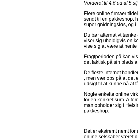
Vurderet til
4.6
ud af 5 st
Flere online firmaer tilde
sendt til en pakkeshop, h
super gnidningsløs, og i 
Du bør alternativt tænke 
viser sig uheldigvis en k
vise sig at være at hente
Fragtperioden på kan vis
det faktisk på sin plads
De fleste internet hand
, men vær obs på at det e
udsigt til at kunne nå at
Nogle enkelte online vir
for en konkret sum. Altern
man opholder sig i Helsing
pakkeshop.
Det er ekstremt nemt for al
online selskaber været pre