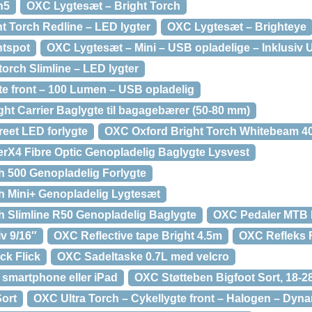
h5
OXC Lygtesæt – Bright Torch
t Torch Redline – LED lygter
OXC Lygtesæt – Brighteye
htspot
OXC Lygtesæt – Mini – USB opladelige – Inklusiv 
orch Slimline – LED lygter
te front – 100 Lumen – USB opladelig
ht Carrier Baglygte til bagagebærer (50-80 mm)
reet LED forlygte
OXC Oxford Bright Torch Whitebeam 40
X4 Fibre Optic Genopladelig Baglygte Lysvest
h 500 Genopladelig Forlygte
h Mini+ Genopladelig Lygtesæt
h Slimline R50 Genopladelig Baglygte
OXC Pedaler MTB 
v 9/16″
OXC Reflective tape Bright 4.5m
OXC Refleks F
ck Flick
OXC Sadeltaske 0.7L med velcro
 smartphone eller iPad
OXC Støtteben Bigfoot Sort, 18-2
ort
OXC Ultra Torch – Cykellygte front – Halogen – Dy