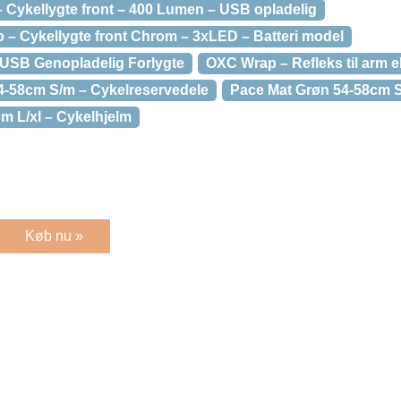
– Cykellygte front – 400 Lumen – USB opladelig
o – Cykellygte front Chrom – 3xLED – Batteri model
 USB Genopladelig Forlygte
OXC Wrap – Refleks til arm e
4-58cm S/m – Cykelreservedele
Pace Mat Grøn 54-58cm S
m L/xl – Cykelhjelm
Køb nu »