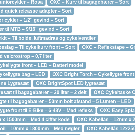
 juniorcykler – Rosa
OXC – Kurv til bagagebærer – Sort
ed quick releasse adapter – Sort
or cykler – 1/2″ gevind – Sort
r til MTB – 9/16″ gevind – Sort
t – Til bolde, luftmadras og cykelventiler
eslag – Til cykelkurv front – Sort
OXC – Reflekstape – Gr
velcrostrop – 0,7 liter
ykellygte front – LED – Batteri model
ykellygte bag – LED
OXC Bright Torch – Cykellygte fron
one Lygtesæt
OXC BrightSpot LED lygtesæt
sæt til bagagebærer – 20 liter – 2 delt
OXC Cykeltaske C
gte til bagagebærer – 50mm bolt afstand – 5 Lumen – LED
gte front til E-Bike – 6-48V – Med refleks
OXC Easy Spl
 x 1500mm – Med 4 ciffer kode
OXC Kabellås – 12mm x
oil – 10mm x 1800mm – Med nøgler
OXC Kabellås 12x2