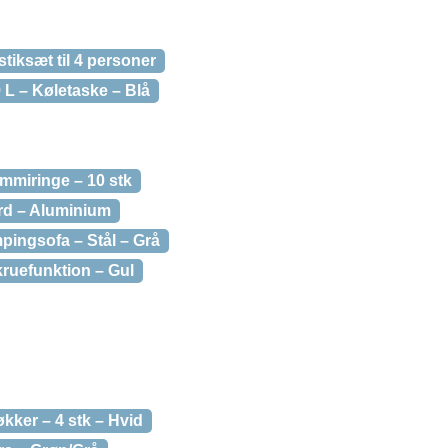
tiksæt til 4 personer
9 L – Køletaske – Blå
mmiringe – 10 stk
rd – Aluminium
pingsofa – Stål – Grå
kruefunktion – Gul
økker – 4 stk – Hvid