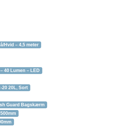
å/Hvid – 4,5 meter
t – 40 Lumen – LED
-20 20L, Sort
ash Guard Bagskærm
 2500mm
500mm