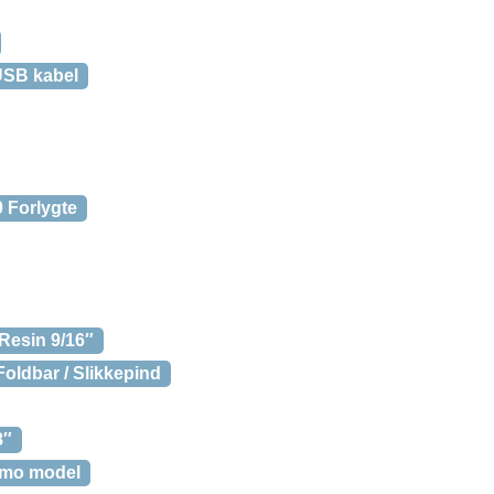
USB kabel
 Forlygte
Resin 9/16″
oldbar / Slikkepind
8″
namo model