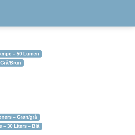
 Lampe – 50 Lumen
 Grå/Brun
soners – Grøn/grå
 – 30 Liters – Blå