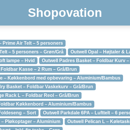
Shopovation
 Prime Air Telt – 5 personers
Telt – 5 personers – Grøn/Grå
Outwell Opal – Højtaler &
oft lampe – Hvid
Outwell Padres Basket – Foldbar Kurv –
 Foldbar Kasse – 2 Rum – Grå/Brun
le – Køkkenbord med opbevaring – Aluminium/Bambus
ry Basket – Foldbar Vaskekurv – Grå/Brun
ge Rack L – Foldbar Reol – Grå/Brun
 Foldbar Køkkenbord – Aluminium/Bambus
Foldeseng – Sort
Outwell Parkdale 6PA – Lufttelt – 6 per
r – Pløkoptager – Aluminium
Outwell Pelican L – Køletaske