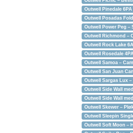
Outwell Picnic – Besti
Outwell Pinedale 6PA 
Outwell Posadas Fold
Outwell Power Peg – S
Outwell Richmond – C
Outwell Rock Lake 6AT
Outwell Rosedale 4PA 
Outwell Samoa – Cam
Outwell San Juan Cam
Outwell Sargas Lux – 
Outwell Side Wall med
Outwell Side Wall med
Outwell Skewer – Plø
Outwell Sleepin Singl
Outwell Soft Moon –