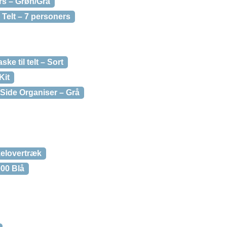
rs – Grøn/Grå
 Telt – 7 personers
ke til telt – Sort
Kit
k Side Organiser – Grå
kelovertræk
00 Blå