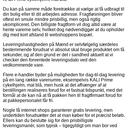
Du kan på samme måde foretrække at vælge at få udbragt til
din bolig eller til dit arbejdes adresse. Fragtløsningen bliver
oftest en smule mindre prisbillig, men også rigtig
ukompliceret. Den billigste fragtform vil dog altid være at
hente varerne selv, hvilket dog nødvendiggør at du opholder
dig med kort afstand til webshoppens bopæl.
Leveringshastigheden på Mænd er selvfølgelig særdeles
bestemmende forudsat vi absolut skal bruge produktet om få
sekunder, og af den grund er det i sandhed aktuelt at vi
checker den forventede leveringsdato ved den
vedkommende vare.
Flere e-handler byder på muligheden for dag-til-dag levering
på en lang række varenumre, eksempelvis KALI Prime
cykelhjelm, mat blå, men husk at det afhænger af at
bestillingen realiseres forud for et fastsat tidspunkt, med det
formål at de kan nå at få pakken hen til fragtfirmaet forud for
at pakkepersonalet får fri.
Nogle få internet shops garanterer gratis levering, men
undertiden forudsætter det at man køber for et præcist beløb.
Ellers kan du beslutte sig for den prisbilligste
leveringsmanér, som typisk – ligegyldigt om man bor ved