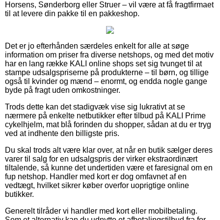
Horsens, Sønderborg eller Struer – vil være at få fragtfirmaet
til at levere din pakke til en pakkeshop.
Det er jo efterhånden særdeles enkelt for alle at søge
information om priser fra diverse netshops, og med det motiv
har en lang række KALI online shops set sig tvunget til at
stampe udsalgspriserne på produkterne – til børn, og tillige
også til kvinder og mænd – enormt, og endda nogle gange
byde på fragt uden omkostninger.
Trods dette kan det stadigvæk vise sig lukrativt at se
nærmere på enkelte netbutikker efter tilbud på KALI Prime
cykelhjelm, mat blå forinden du shopper, sådan at du er tryg
ved at indhente den billigste pris.
Du skal trods alt være klar over, at når en butik sælger deres
varer til salg for en udsalgspris der virker ekstraordinært
tiltalende, så kunne det undertiden være et faresignal om en
fup netshop. Handler med kort er dog omfavnet af en
vedtægt, hvilket sikrer køber overfor uoprigtige online
butikker.
Generelt tilråder vi handler med kort eller mobilbetaling.
Som et alternativ kan du udnytte et afbetalingstilbud fra for