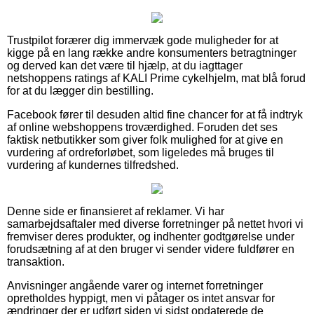
Trustpilot forærer dig immervæk gode muligheder for at
kigge på en lang række andre konsumenters betragtninger
og derved kan det være til hjælp, at du iagttager
netshoppens ratings af KALI Prime cykelhjelm, mat blå forud
for at du lægger din bestilling.
Facebook fører til desuden altid fine chancer for at få indtryk
af online webshoppens troværdighed. Foruden det ses
faktisk netbutikker som giver folk mulighed for at give en
vurdering af ordreforløbet, som ligeledes må bruges til
vurdering af kundernes tilfredshed.
Denne side er finansieret af reklamer. Vi har
samarbejdsaftaler med diverse forretninger på nettet hvori vi
fremviser deres produkter, og indhenter godtgørelse under
forudsætning af at den bruger vi sender videre fuldfører en
transaktion.
Anvisninger angående varer og internet forretninger
opretholdes hyppigt, men vi påtager os intet ansvar for
ændringer der er udført siden vi sidst opdaterede de