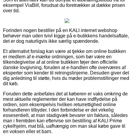
eksempel ViaBill, forudsat du foretrækker at dække prisen
over tid.
Forinden nogen bestiller på en KALI internet webshop
behøver man uden tvivl kigge på e-butikkens handelsaftale,
det er dog naturligvis ikke særlig spændende.
Et alternativt forslag kan være at tjekke om online butikken
er medlem af e-mærke ordningen, som bør være en
tilkendegivelse af at online butikken føjer den officielle
danske lovgivning, foruden at e-handlen ofte overværes af
eksperter som kender til retningslinjerne. Desuden giver det
dig anledning til støtte, hvis du møder problemstillinger med
dit køb.
Foruden dette anbefales det at køberen er vaks omkring de
mest aktuelle reglementer der kan have indflydelse på
ordren, som eksempelvis hvilken returrettighed online
forhandleren tilbyder. I den forbindelse er det virkelig
essesentielt, at man stadigvæk bevarer sin faktura, således
man i fremtiden kan eftervise sin bestilling af KALI Prime
cykelhjelm, mat blå, uafhængig om man skal købe gave til
en voksen eller et barn.