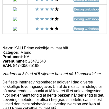
Besøg webshop
Besøg webshop
Besøg webshop
Navn:
KALI Prime cykelhjelm, mat blå
Kategori:
Mænd
Producent:
KALI
Varenummer:
26471348
EAN:
847435025198
Vurderet til
3.9
ud af 5 stjerner baseret på
12
anmeldelser
De fleste internet virksomheder udlover i dag diverse
forskellige leveringsudgaver. En af de mest almindelige er
på nuværende tidspunkt at få leveret til et udleveringssted,
hvor det er nemt for dig at hente pakken når der er tid til det.
Leveringsmetoden er altså i høj grad smertefri, samt oftest
tilmed den mest prisbevidste leveringsversion ved køb af
KALI Prime cykelhjelm, mat blå.