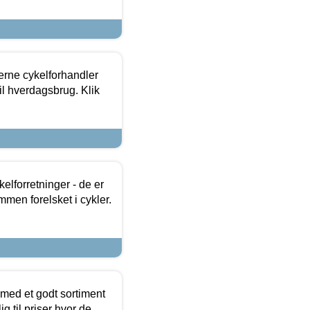
erne cykelforhandler
til hverdagsbrug. Klik
lforretninger - de er
mmen forelsket i cykler.
 med et godt sortiment
g til priser hvor de