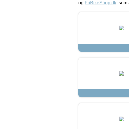
og
FriBikeShop.dk
, som 