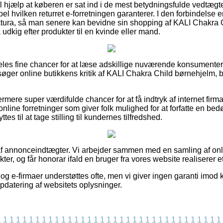
il hjælp at køberen er sat ind i de mest betydningsfulde vedtægt
el hvilken returret e-forretningen garanterer. I den forbindelse e
tura, så man senere kan bevidne sin shopping af KALI Chakra C
dkig efter produkter til en kvinde eller mand.
ldeles fine chancer for at læse adskillige nuværende konsument
søger online butikkens kritik af KALI Chakra Child børnehjelm, b
rmere super værdifulde chancer for at få indtryk af internet firm
online forretninger som giver folk mulighed for at forfatte en b
es til at tage stilling til kundernes tilfredshed.
af annonceindtægter. Vi arbejder sammen med en samling af onl
ter, og får honorar ifald en bruger fra vores website realiserer e
g e-firmaer understøttes ofte, men vi giver ingen garanti imod 
pdatering af websitets oplysninger.
1
1
1
1
1
1
1
1
1
1
1
1
1
1
1
1
1
1
1
1
1
1
1
1
1
1
1
1
1
1
1
1
1
1
1