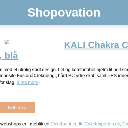
Shopovation
KALI Chakra C
 blå
 med et utrolig sødt design. Let og komfortabel hjelm til helt s
posite Fusionâ¢ teknologi, hård PC ydre skal, samt EPS inner
or slag.
(Læs mere)
Køb nu »
webshops er i øjeblikket
Cykelpartner.dk
,
Cykelexperten.dk
,
Cy