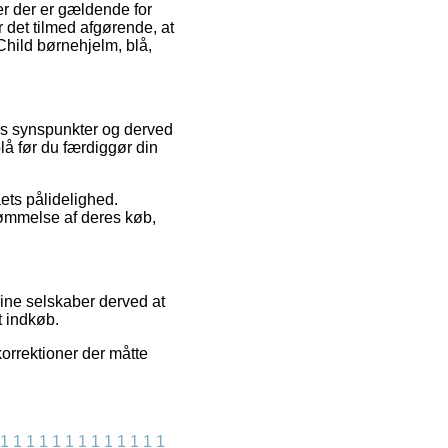
er der er gældende for
r det tilmed afgørende, at
hild børnehjelm, blå,
ers synspunkter og derved
lå før du færdiggør din
aets pålidelighed.
edømmelse af deres køb,
ine selskaber derved at
t indkøb.
korrektioner der måtte
1
1
1
1
1
1
1
1
1
1
1
1
1