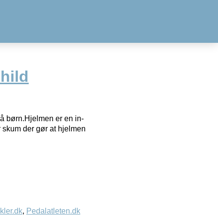
hild
må børn.Hjelmen er en in-
 skum der gør at hjelmen
kler.dk
,
Pedalatleten.dk