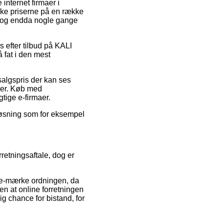
 internet firmaer i
ske priserne på en række
t, og endda nogle gange
 efter tilbud på KALI
å fat i den mest
 salgspris der kan ses
dler. Køb med
gtige e-firmaer.
sløsning som for eksempel
retningsaftale, dog er
 e-mærke ordningen, da
en at online forretningen
 chance for bistand, for