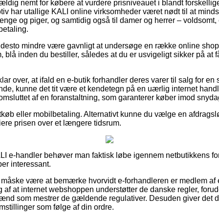
ældig nemt for købere at vurdere prisniveauet i blandt forskellige
v har utallige KALI online virksomheder været nødt til at mind
 drenge og piger, og samtidig også til damer og herrer – voldsom
betaling.
 desto mindre være gavnligt at undersøge en række online shops
blå inden du bestiller, således at du er usvigeligt sikker på at f
ar over, at ifald en e-butik forhandler deres varer til salg for en
lende, kunne det tit være et kendetegn på en uærlig internet han
t omsluttet af en foranstaltning, som garanterer køber imod snyda
rtkøb eller mobilbetaling. Alternativt kunne du vælge en afdrag
nsiere prisen over et længere tidsrum.
LI e-handler behøver man faktisk løbe igennem netbutikkens for
per interessant.
måske være at bemærke hvorvidt e-forhandleren er medlem af
g af at internet webshoppen understøtter de danske regler, forud
ænd som mestrer de gældende regulativer. Desuden giver det dig
mstillinger som følge af din ordre.