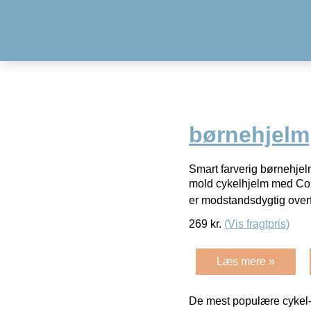
børnehjelm,
Smart farverig børnehjelm
mold cykelhjelm med Com
er modstandsdygtig overf
269
kr.
(Vis fragtpris)
Læs mere »
De mest populære cykel-