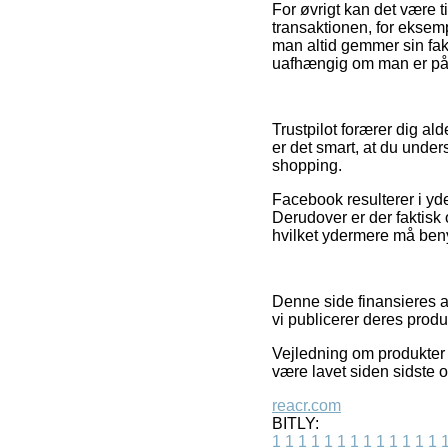
For øvrigt kan det være t
transaktionen, for eksemp
man altid gemmer sin fak
uafhængig om man er på u
Trustpilot forærer dig a
er det smart, at du under
shopping.
Facebook resulterer i yde
Derudover er der faktisk 
hvilket ydermere må benytt
Denne side finansieres 
vi publicerer deres produk
Vejledning om produkter o
være lavet siden sidste o
reacr.com
BITLY:
1
1
1
1
1
1
1
1
1
1
1
1
1