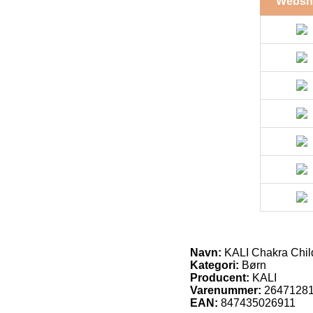
Websh
Navn:
KALI Chakra Child
Kategori:
Børn
Producent:
KALI
Varenummer:
2647128
EAN:
847435026911