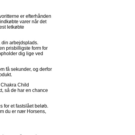
voritterne er efterhånden
yindkøbte varer når det
st letkøbte
å din arbejdsplads.
 prisbilligste form for
 opholder dig lige ved
m få sekunder, og derfor
rodukt.
I Chakra Child
kt, så de har en chance
s for et fastslået beløb.
 om du er nær Horsens,