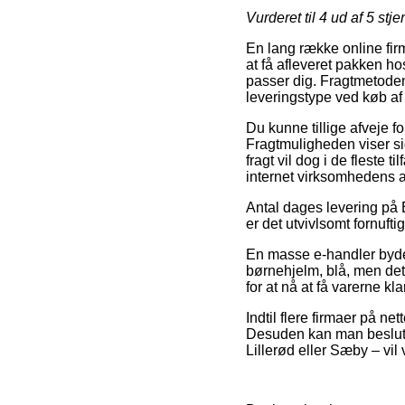
Vurderet til
4
ud af 5 stje
En lang række online firm
at få afleveret pakken hos
passer dig. Fragtmetode
leveringstype ved køb af
Du kunne tillige afveje f
Fragtmuligheden viser sig
fragt vil dog i de fleste 
internet virksomhedens a
Antal dages levering på 
er det utvivlsomt fornufti
En masse e-handler byde
børnehjelm, blå, men det
for at nå at få varerne kl
Indtil flere firmaer på ne
Desuden kan man beslutte
Lillerød eller Sæby – vil 