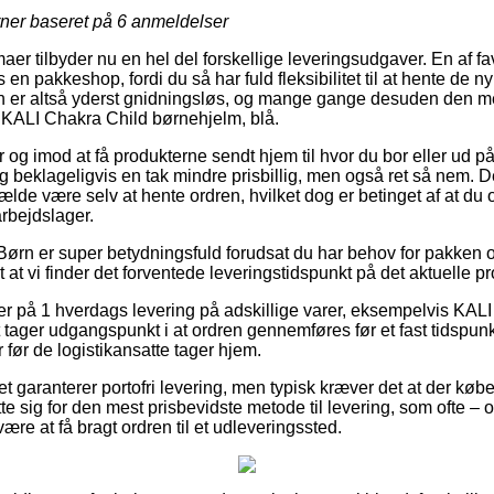
rner baseret på
6
anmeldelser
aer tilbyder nu en hel del forskellige leveringsudgaver. En af fa
 en pakkeshop, fordi du så har fuld fleksibilitet til at hente de n
n er altså yderst gnidningsløs, og mange gange desuden den me
 KALI Chakra Child børnehjelm, blå.
or og imod at få produkterne sendt hjem til hvor du bor eller ud p
 beklageligvis en tak mindre prisbillig, men også ret så nem. Den
tilfælde være selv at hente ordren, hvilket dog er betinget af at du
rbejdslager.
Børn er super betydningsfuld forudsat du har behov for pakken o
gt at vi finder det forventede leveringstidspunkt på det aktuelle p
r på 1 hverdags levering på adskillige varer, eksempelvis KAL
 tager udgangspunkt i at ordren gennemføres før et fast tidspun
ar før de logistikansatte tager hjem.
ttet garanterer portofri levering, men typisk kræver det at der købe
 sig for den mest prisbevidste metode til levering, som ofte –
være at få bragt ordren til et udleveringssted.