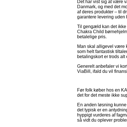
Det har vist sig at være v
Danmark, og med det moti
af deres produkter – til
garantere levering uden 
Til gengæld kan det ikke
Chakra Child børnehjelm, 
betalelige pris.
Man skal alligevel være kl
som helt fantastisk tilta
betalingskort er trods al
Generelt anbefaler vi ko
ViaBill, ifald du vil fina
Før folk køber hos en KA
det for det meste ikke su
En anden løsning kunne 
det typisk er en antydnin
hyppigt vurderes af fagm
så vidt du oplever proble