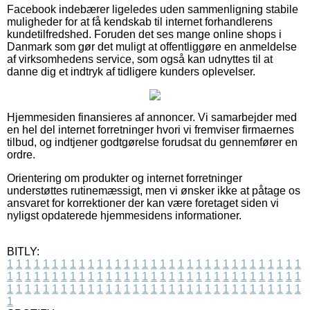
Facebook indebærer ligeledes uden sammenligning stabile
muligheder for at få kendskab til internet forhandlerens
kundetilfredshed. Foruden det ses mange online shops i
Danmark som gør det muligt at offentliggøre en anmeldelse
af virksomhedens service, som også kan udnyttes til at
danne dig et indtryk af tidligere kunders oplevelser.
Hjemmesiden finansieres af annoncer. Vi samarbejder med
en hel del internet forretninger hvori vi fremviser firmaernes
tilbud, og indtjener godtgørelse forudsat du gennemfører en
ordre.
Orientering om produkter og internet forretninger
understøttes rutinemæssigt, men vi ønsker ikke at påtage os
ansvaret for korrektioner der kan være foretaget siden vi
nyligst opdaterede hjemmesidens informationer.
BITLY:
1
1
1
1
1
1
1
1
1
1
1
1
1
1
1
1
1
1
1
1
1
1
1
1
1
1
1
1
1
1
1
1
1
1
1
1
1
1
1
1
1
1
1
1
1
1
1
1
1
1
1
1
1
1
1
1
1
1
1
1
1
1
1
1
1
1
1
1
1
1
1
1
1
1
1
1
1
1
1
1
1
1
1
1
1
1
1
1
1
1
1
1
1
1
1
1
1
1
1
1