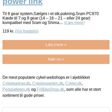
power link
Til 8 gear system.Sælges i et stk.pakning.Sram PC870
Kæde til 7 og 8 gear (14 – 16 – 21 – eller 24 gear)
kompatibel med Sram og Shima…
(Læs mere)
119
kr.
(Vis fragtpris)
Læs mere »
Køb nu »
De mest populære cykel-webshops er i øjeblikket
Cykelpartner.dk
,
Cykelexperten.dk
,
Cykler.dk
,
Pedalatleten.dk
og
FriBikeShop.dk
, som alle har et stort
sortiment til gode priser.