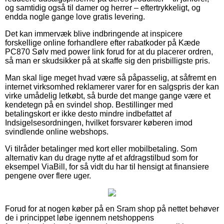
og samtidig også til damer og herrer – eftertrykkeligt, og
endda nogle gange love gratis levering.
Det kan immervæk blive indbringende at inspicere
forskellige online forhandlere efter rabatkoder på Kæde
PC870 Sølv med power link forud for at du placerer ordren,
så man er skudsikker på at skaffe sig den prisbilligste pris.
Man skal lige meget hvad være så påpasselig, at såfremt en
internet virksomhed reklamerer varer for en salgspris der kan
virke umådelig letkøbt, så burde det mange gange være et
kendetegn på en svindel shop. Bestillinger med
betalingskort er ikke desto mindre indbefattet af
Indsigelsesordningen, hvilket forsvarer køberen imod
svindlende online webshops.
Vi tilråder betalinger med kort eller mobilbetaling. Som
alternativ kan du drage nytte af et afdragstilbud som for
eksempel ViaBill, for så vidt du har til hensigt at finansiere
pengene over flere uger.
Forud for at nogen køber på en Sram shop på nettet behøver
de i princippet løbe igennem netshoppens