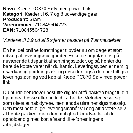
Navn:
Kæde PC870 Sølv med power link
Kategori:
Kæder til 6, 7 og 8 udvendige gear
Producent:
Sram
Varenummer:
710845504723
EAN:
710845504723
Vurderet til
3.9
ud af 5 stjerner baseret på
7
anmeldelser
En hel del online forretninger tilbyder nu om dage et stort
udvalg af leveringsmuligheder. En af de populære er på
nuværende tidspunkt afhentningssteder, og så henter du
bare de købte varer når du har tid. Leveringstypen er nemlig
usædvanlig gnidningsløs, og desuden også den prisbilligste
leveringsløsning ved køb af Kæde PC870 Sølv med power
link.
Du burde derudover beslutte dig for at få pakken bragt til din
hjemmeadresse eller ud til dit arbejde. Metoden viser sig
som oftest et hak dyrere, men endda ultra hensigtsmæssig.
Den mest betalelige leveringsmanér vil dog altid være selv
at hente pakken, men den mulighed forudsætter at du
opholder dig med kort afstand til e-forretningens
arbejdslager.