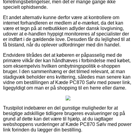
forretningsbetingelser, men det er mange gange ikke
specielt ophidsende.
Et andet alternativ kunne derfor være at kontrollere om
internet forhandleren er medlem af e-mærket, da det kan
være et tegn på at netbutikken adlyder dansk lovgivning,
udover at e-handlen hyppigt monitoreres af specialister der
er indført i de gældende love. Desuden får du lejlighed til at
få bistand, når du oplever udfordringer med din handel.
Endvidere tilrådes det at køberen er påpasselig med de
primære vilkår der kan håndhæves i forbindelse med købet,
som eksempelvis hvilken ombytningspolitik e-shoppen
bruger. I den sammenhæng er det tilmed relevant, at man
stadigvæk beholder ens kvittering, således man senere kan
vidne om bestillingen af Kæde PC870 Sølv med power link,
ligegyldigt om man er på shopping til en herre eller dame.
Trustpilot indebærer en del gunstige muligheder for at
besigtige adskillige tidligere brugeres evalueringer og på
grund af dette kan det være til hjælp, at du iagttager
webshoppens vurderinger af Kæde PC870 Sølv med power
link forinden du lægger din bestilling.