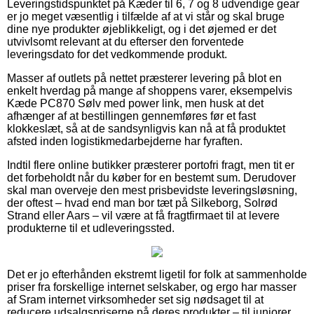
Leveringstidspunktet på Kæder til 6, 7 og 8 udvendige gear
er jo meget væsentlig i tilfælde af at vi står og skal bruge
dine nye produkter øjeblikkeligt, og i det øjemed er det
utvivlsomt relevant at du efterser den forventede
leveringsdato for det vedkommende produkt.
Masser af outlets på nettet præsterer levering på blot en
enkelt hverdag på mange af shoppens varer, eksempelvis
Kæde PC870 Sølv med power link, men husk at det
afhænger af at bestillingen gennemføres før et fast
klokkeslæt, så at de sandsynligvis kan nå at få produktet
afsted inden logistikmedarbejderne har fyraften.
Indtil flere online butikker præsterer portofri fragt, men tit er
det forbeholdt når du køber for en bestemt sum. Derudover
skal man overveje den mest prisbevidste leveringsløsning,
der oftest – hvad end man bor tæt på Silkeborg, Solrød
Strand eller Aars – vil være at få fragtfirmaet til at levere
produkterne til et udleveringssted.
Det er jo efterhånden ekstremt ligetil for folk at sammenholde
priser fra forskellige internet selskaber, og ergo har masser
af Sram internet virksomheder set sig nødsaget til at
reducere udsalgspriserne på deres produkter – til juniorer,