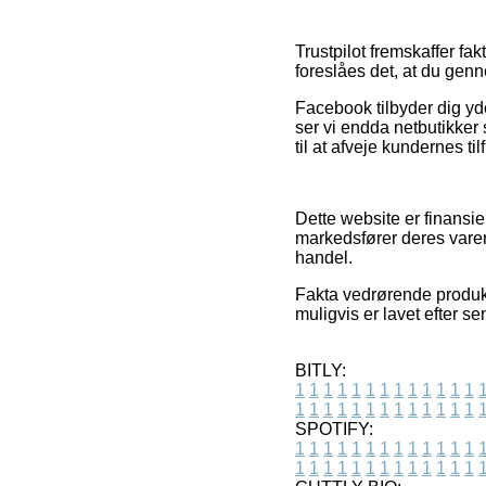
Trustpilot fremskaffer f
foreslåes det, at du genn
Facebook tilbyder dig yde
ser vi endda netbutikker 
til at afveje kundernes ti
Dette website er finansi
markedsfører deres varer
handel.
Fakta vedrørende produkt
muligvis er lavet efter s
BITLY:
1
1
1
1
1
1
1
1
1
1
1
1
1
1
1
1
1
1
1
1
1
1
1
1
1
1
SPOTIFY:
1
1
1
1
1
1
1
1
1
1
1
1
1
1
1
1
1
1
1
1
1
1
1
1
1
1