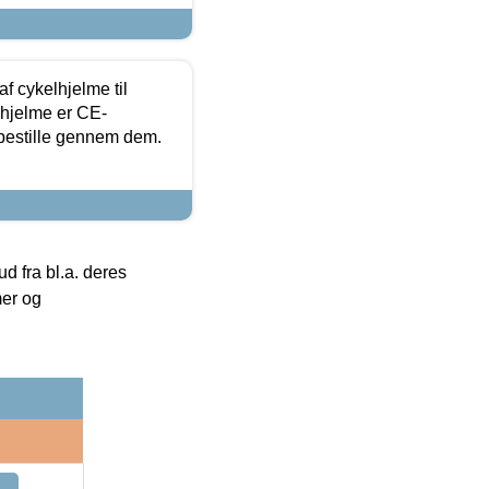
f cykelhjelme til
lhjelme er CE-
 bestille gennem dem.
 fra bl.a. deres
mer og