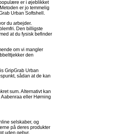
opulære er i øjeblikket
. Metoden er jo temmelig
Grab Urban Softshell.
vor du arbejder.
emfri. Den billigste
 med at du fysisk befinder
mmende om vi mangler
obbelttjekker den
vis GripGrab Urban
idspunkt, sådan at de kan
kret sum. Alternativt kan
, Aabenraa eller Hørning
online selskaber, og
iserne på deres produkter
agt uden gebyr.