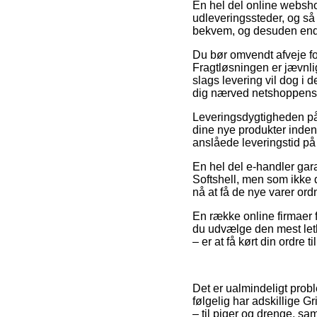
En hel del online websho
udleveringssteder, og så 
bekvem, og desuden endd
Du bør omvendt afveje for
Fragtløsningen er jævnli
slags levering vil dog i d
dig nærved netshoppens
Leveringsdygtigheden på
dine nye produkter inden 
anslåede leveringstid på
En hel del e-handler gar
Softshell, men som ikke d
nå at få de nye varer or
En række online firmaer f
du udvælge den mest letk
– er at få kørt din ordre t
Det er ualmindeligt proble
følgelig har adskillige G
– til piger og drenge, sa