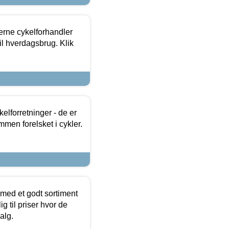
erne cykelforhandler
til hverdagsbrug. Klik
lforretninger - de er
mmen forelsket i cykler.
 med et godt sortiment
g til priser hvor de
alg.