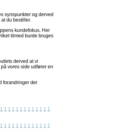
res synspunkter og derved
t du bestiller.
shoppens kundefokus. Her
vilket tilmed burde bruges
tlets derved at vi
 på vores side udfører en
d forandringer der
1
1
1
1
1
1
1
1
1
1
1
1
1
1
1
1
1
1
1
1
1
1
1
1
1
1