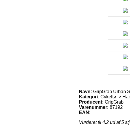
Navn:
GripGrab Urban So
Kategori:
Cykeltøj > Ha
Producent:
GripGrab
Varenummer:
87192
EAN:
Vurderet til
4.2
ud af 5 st