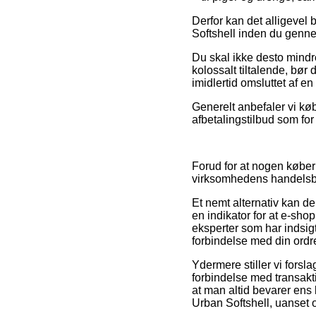
Derfor kan det alligevel 
Softshell inden du gennem
Du skal ikke desto mindr
kolossalt tiltalende, bør
imidlertid omsluttet af e
Generelt anbefaler vi kø
afbetalingstilbud som fo
Forud for at nogen køber 
virksomhedens handelsbe
Et nemt alternativ kan de
en indikator for at e-shop
eksperter som har indsigt
forbindelse med din ordr
Ydermere stiller vi forsl
forbindelse med transakti
at man altid bevarer ens
Urban Softshell, uanset o