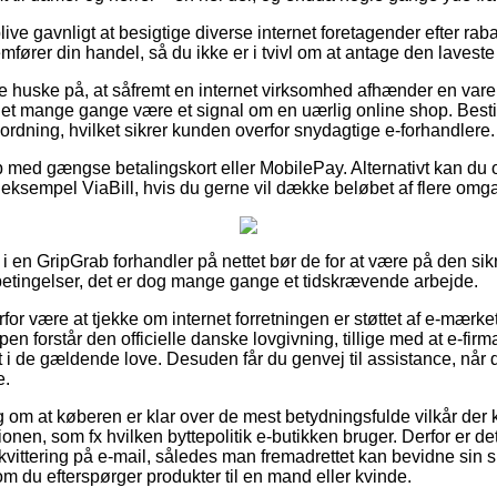
blive gavnligt at besigtige diverse internet foretagender efter r
fører din handel, så du ikke er i tvivl om at antage den laveste 
e huske på, at såfremt en internet virksomhed afhænder en vare t
 det mange gange være et signal om en uærlig online shop. Besti
n ordning, hvilket sikrer kunden overfor snydagtige e-forhandlere.
b med gængse betalingskort eller MobilePay. Alternativt kan du 
r eksempel ViaBill, hvis du gerne vil dække beløbet af flere omg
i en GripGrab forhandler på nettet bør de for at være på den sik
tingelser, det er dog mange gange et tidskrævende arbejde.
rfor være at tjekke om internet forretningen er støttet af e-mærke
pen forstår den officielle danske lovgivning, tillige med at e-firma
 i de gældende love. Desuden får du genvej til assistance, når d
e.
ag om at køberen er klar over de mest betydningsfulde vilkår der k
onen, som fx hvilken byttepolitik e-butikken bruger. Derfor er de
 kvittering på e-mail, således man fremadrettet kan bevidne sin
m du efterspørger produkter til en mand eller kvinde.