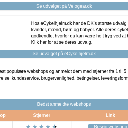
Se udvalget på Velogear.dk
Hos eCykelhjelm.dk har de DK's største udvalg a
kvinder, mænd, børn og babyer. Alle deres cyke
godkendte, hvorfor du kan være helt tryg ved at
Klik her for at se deres udvalg.
Se udvalget på eCykelhjelm.dk
t populære webshops og anmeldt dem med stjerner fra 1 til 5 ud
rrelse, kundeservice, brugervenlighed, betingelser, leveringsfor
Bedst anmeldte webshops
op
Stjerner
Link
Besøg webshop