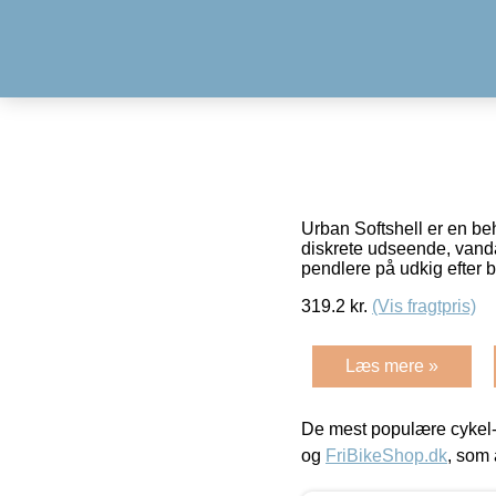
Urban Softshell er en beh
diskrete udseende, vanda
pendlere på udkig efter b
319.2
kr.
(Vis fragtpris)
Læs mere »
De mest populære cykel-
og
FriBikeShop.dk
, som 