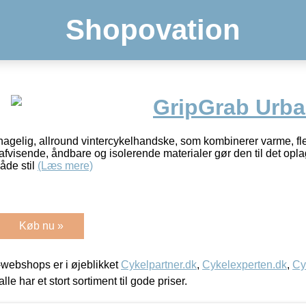
Shopovation
GripGrab Urba
agelig, allround vintercykelhandske, som kombinerer varme, fleks
fvisende, åndbare og isolerende materialer gør den til det opla
åde stil
(Læs mere)
Køb nu »
webshops er i øjeblikket
Cykelpartner.dk
,
Cykelexperten.dk
,
Cy
alle har et stort sortiment til gode priser.