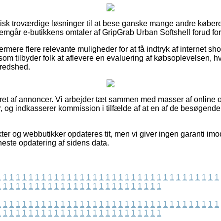
aktisk troværdige løsninger til at bese ganske mange andre købe
emgår e-butikkens omtaler af GripGrab Urban Softshell forud for a
rmere flere relevante muligheder for at få indtryk af internet 
som tilbyder folk at aflevere en evaluering af købsoplevelsen, h
lfredshed.
eret af annoncer. Vi arbejder tæt sammen med masser af online ou
, og indkasserer kommission i tilfælde af at en af de besøgende
er og webbutikker opdateres tit, men vi giver ingen garanti imo
eneste opdatering af sidens data.
1
1
1
1
1
1
1
1
1
1
1
1
1
1
1
1
1
1
1
1
1
1
1
1
1
1
1
1
1
1
1
1
1
1
1
1
1
1
1
1
1
1
1
1
1
1
1
1
1
1
1
1
1
1
1
1
1
1
1
1
1
1
1
1
1
1
1
1
1
1
1
1
1
1
1
1
1
1
1
1
1
1
1
1
1
1
1
1
1
1
1
1
1
1
1
1
1
1
1
1
1
1
1
1
1
1
1
1
1
1
1
1
1
1
1
1
1
1
1
1
1
1