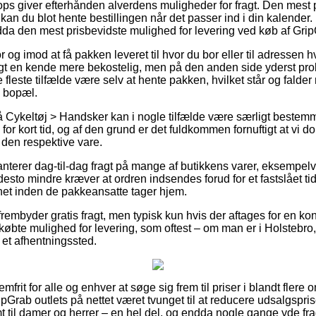
ps giver efterhånden alverdens muligheder for fragt. Den mest p
kan du blot hente bestillingen når det passer ind i din kalender
a den mest prisbevidste mulighed for levering ved køb af Grip
 og imod at få pakken leveret til hvor du bor eller til adressen h
gt en kende mere bekostelig, men på den anden side yderst probl
e fleste tilfælde være selv at hente pakken, hvilket står og falder
 bopæl.
 Cykeltøj > Handsker kan i nogle tilfælde være særligt beste
for kort tid, og af den grund er det fuldkommen fornuftigt at vi d
 den respektive vare.
anterer dag-til-dag fragt på mange af butikkens varer, eksempel
esto mindre kræver at ordren indsendes forud for et fastslået t
dnet inden de pakkeansatte tager hjem.
rembyder gratis fragt, men typisk kun hvis der aftages for en kon
øbte mulighed for levering, som oftest – om man er i Holstebro
il et afhentningssted.
mfrit for alle og enhver at søge sig frem til priser i blandt flere 
ripGrab outlets på nettet været tvunget til at reducere udsalgspr
mt til damer og herrer – en hel del, og endda nogle gange yde fr