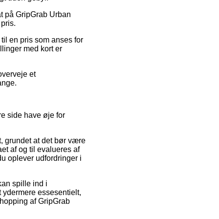
abat på GripGrab Urban
pris.
il en pris som anses for
llinger med kort er
overveje et
ange.
re side have øje for
t, grundet at det bør være
et af og til evalueres af
u oplever udfordringer i
an spille ind i
t ydermere essesentielt,
 shopping af GripGrab