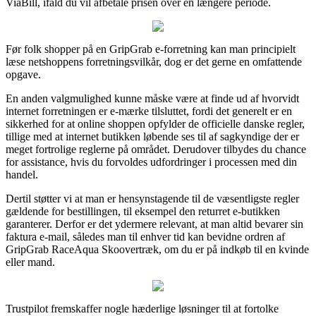
ViaBill, ifald du vil afbetale prisen over en længere periode.
Før folk shopper på en GripGrab e-forretning kan man principielt
læse netshoppens forretningsvilkår, dog er det gerne en omfattende
opgave.
En anden valgmulighed kunne måske være at finde ud af hvorvidt
internet forretningen er e-mærke tilsluttet, fordi det generelt er en
sikkerhed for at online shoppen opfylder de officielle danske regler,
tillige med at internet butikken løbende ses til af sagkyndige der er
meget fortrolige reglerne på området. Derudover tilbydes du chance
for assistance, hvis du forvoldes udfordringer i processen med din
handel.
Dertil støtter vi at man er hensynstagende til de væsentligste regler
gældende for bestillingen, til eksempel den returret e-butikken
garanterer. Derfor er det ydermere relevant, at man altid bevarer sin
faktura e-mail, således man til enhver tid kan bevidne ordren af
GripGrab RaceAqua Skoovertræk, om du er på indkøb til en kvinde
eller mand.
Trustpilot fremskaffer nogle hæderlige løsninger til at fortolke