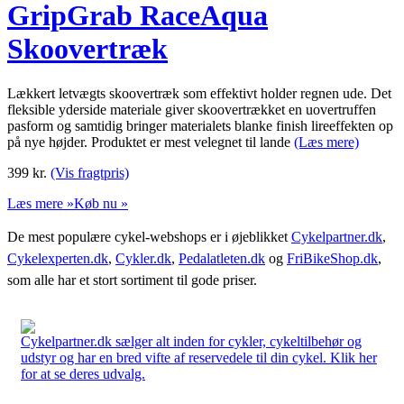
GripGrab RaceAqua
Skoovertræk
Lækkert letvægts skoovertræk som effektivt holder regnen ude. Det
fleksible yderside materiale giver skoovertrækket en uovertruffen
pasform og samtidig bringer materialets blanke finish lireeffekten op
på nye højder. Produktet er mest velegnet til lande
(Læs mere)
399
kr.
(Vis fragtpris)
Læs mere »
Køb nu »
De mest populære cykel-webshops er i øjeblikket
Cykelpartner.dk
,
Cykelexperten.dk
,
Cykler.dk
,
Pedalatleten.dk
og
FriBikeShop.dk
,
som alle har et stort sortiment til gode priser.
Cykelpartner.dk sælger alt inden for cykler, cykeltilbehør og
udstyr og har en bred vifte af reservedele til din cykel. Klik her
for at se deres udvalg.