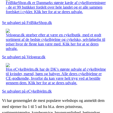
FriBikeShop.dk er Danmarks største kæde af cykelforretninger
- de er 99 butikker fordelt over hele landet og er alle sammen
forelsket i cykler. Klik her for at se deres udvalg.
Se udvalget på FriBikeShop.dk
Velogear.dk stræber efter at være en cykelbutik, med et godt
sortiment af de bedste cykelhjelme og cykelsko, selvfølgelig til
priser hvor de fleste kan være med. Klik her for at se deres
udvalg.
Se udvalget på Velogear.dk
Hos eCykelhjelm.dk har de DK's største udvalg af cykelhjelme
til kvinder, mænd, børn og babyer. Alle deres cykelhjelme er
CE-godkendte, hvorfor du kan være helt tryg ved at bestille
gennem dem. Klik her for at se deres udvalg.
Se udvalget på eCykelhjelm.dk
Vi har gennemgået de mest populære webshops og anmeldt dem
med stjerner fra 1 til 5 ud fra bl.a. deres prisniveau,
sortimentstørrelse, kundeservice, brugervenlighed, betingelser,