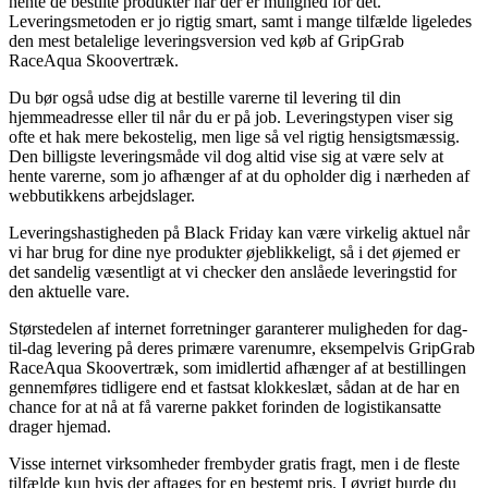
hente de bestilte produkter når der er mulighed for det.
Leveringsmetoden er jo rigtig smart, samt i mange tilfælde ligeledes
den mest betalelige leveringsversion ved køb af GripGrab
RaceAqua Skoovertræk.
Du bør også udse dig at bestille varerne til levering til din
hjemmeadresse eller til når du er på job. Leveringstypen viser sig
ofte et hak mere bekostelig, men lige så vel rigtig hensigtsmæssig.
Den billigste leveringsmåde vil dog altid vise sig at være selv at
hente varerne, som jo afhænger af at du opholder dig i nærheden af
webbutikkens arbejdslager.
Leveringshastigheden på Black Friday kan være virkelig aktuel når
vi har brug for dine nye produkter øjeblikkeligt, så i det øjemed er
det sandelig væsentligt at vi checker den anslåede leveringstid for
den aktuelle vare.
Størstedelen af internet forretninger garanterer muligheden for dag-
til-dag levering på deres primære varenumre, eksempelvis GripGrab
RaceAqua Skoovertræk, som imidlertid afhænger af at bestillingen
gennemføres tidligere end et fastsat klokkeslæt, sådan at de har en
chance for at nå at få varerne pakket forinden de logistikansatte
drager hjemad.
Visse internet virksomheder frembyder gratis fragt, men i de fleste
tilfælde kun hvis der aftages for en bestemt pris. I øvrigt burde du