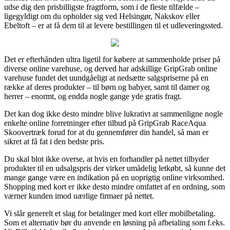
udse dig den prisbilligste fragtform, som i de fleste tilfælde –
ligegyldigt om du opholder sig ved Helsingør, Nakskov eller
Ebeltoft – er at få dem til at levere bestillingen til et udleveringssted.
Det er efterhånden ultra ligetil for købere at sammenholde priser på
diverse online varehuse, og derved har adskillige GripGrab online
varehuse fundet det uundgåeligt at nedsætte salgspriserne på en
række af deres produkter – til børn og babyer, samt til damer og
herrer – enormt, og endda nogle gange yde gratis fragt.
Det kan dog ikke desto mindre blive lukrativt at sammenligne nogle
enkelte online forretninger efter tilbud på GripGrab RaceAqua
Skoovertræk forud for at du gennemfører din handel, så man er
sikret at få fat i den bedste pris.
Du skal blot ikke overse, at hvis en forhandler på nettet tilbyder
produkter til en udsalgspris der virker umådelig letkøbt, så kunne det
mange gange være en indikation på en uoprigtig online virksomhed.
Shopping med kort er ikke desto mindre omfattet af en ordning, som
værner kunden imod uærlige firmaer på nettet.
Vi slår generelt et slag for betalinger med kort eller mobilbetaling.
Som et alternativ bør du anvende en løsning på afbetaling som f.eks.