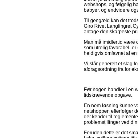
webshops, og følgelig har
babyer, og endvidere ogs
Til gengæld kan det trods 
Giro Rivet Langfingret C
antage den skarpeste pri
Man må imidlertid være o
som utrolig favorabel, er
heldigvis omfavnet af en 
Vi slår generelt et slag f
afdragsordning fra for ek
Før nogen handler i en w
tidskrævende opgave.
En nem løsning kunne vær
netshoppen efterfølger d
der kender til reglement
problemstillinger ved din 
Foruden dette er det sma