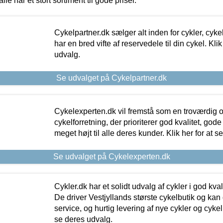
alle har et stort sortiment til gode priser.
Cykelpartner.dk sælger alt inden for cykler, cyke
har en bred vifte af reservedele til din cykel. Klik
udvalg.
Se udvalget på Cykelpartner.dk
Cykelexperten.dk vil fremstå som en troværdig o
cykelforretning, der prioriterer god kvalitet, god
meget højt til alle deres kunder. Klik her for at s
Se udvalget på Cykelexperten.dk
Cykler.dk har et solidt udvalg af cykler i god kvalit
De driver Vestjyllands største cykelbutik og kan
service, og hurtig levering af nye cykler og cykelu
se deres udvalg.