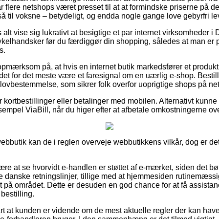
 flere netshops været presset til at at formindske priserne på de
å til voksne – betydeligt, og endda nogle gange love gebyrfri le
alt vise sig lukrativt at besigtige et par internet virksomheder i
ykelhandsker før du færdiggør din shopping, således at man er 
s.
pmærksom på, at hvis en internet butik markedsfører et produkt t
 det for det meste være et faresignal om en uærlig e-shop. Bestil
lovbestemmelse, som sikrer folk overfor uoprigtige shops på net
or kortbestillinger eller betalinger med mobilen. Alternativt kunn
sempel ViaBill, når du higer efter at afbetale omkostningerne ove
ebbutik kan de i reglen overveje webbutikkens vilkår, dog er det
e at se hvorvidt e-handlen er støttet af e-mærket, siden det bø
e danske retningslinjer, tillige med at hjemmesiden rutinemæssig
et på området. Dette er desuden en god chance for at få assistan
bestilling.
rt at kunden er vidende om de mest aktuelle regler der kan have