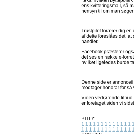
f.eks. hvilken byttepolit
ens kvitteringsmail, så m
hensyn til om man søger p
Trustpilot forærer dig en
af dette foreslåes det, 
handler.
Facebook præsterer også t
det ses en række e-forret
hvilket ligeledes burde t
Denne side er annoncefina
modtager honorar for så 
Viden vedrørende tilbud 
er foretaget siden vi si
BITLY:
1
1
1
1
1
1
1
1
1
1
1
1
1
1
1
1
1
1
1
1
1
1
1
1
1
1