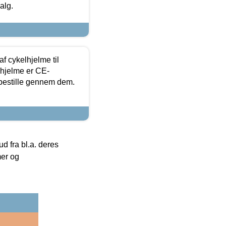
alg.
f cykelhjelme til
lhjelme er CE-
 bestille gennem dem.
 fra bl.a. deres
mer og