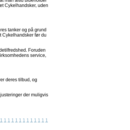
 at man altid bibeholder
gret Cykelhandsker, uden
beres tanker og på grund
et Cykelhandsker før du
ndetilfredshed. Foruden
 virksomhedens service,
er deres tilbud, og
justeringer der muligvis
1
1
1
1
1
1
1
1
1
1
1
1
1