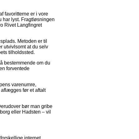
f favoritterne er i vore
 har lyst. Fragtløsningen
ro Rivet Langfingret
dsplads. Metoden er til
er utvivlsomt at du selv
ts tilholdssted.
t så bestemmende om du
den forventede
oppens varenumre,
aflægges før et aftalt
. Derudover bør man gribe
borg eller Hadsten – vil
orskellige internet