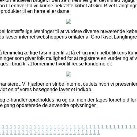
ik e-forhandleren bruger. I den sammenhæng er det tilmed vigtigt,
an til enhver tid vil kunne bekræfte købet af Giro Rivet Langfin
rodukter til en herre eller dame.
 del fortræffelige løsninger til at vurdere diverse nuværende kø
at du læser internet webshoppens omtaler af Giro Rivet Langfingr
emmelig ærlige løsninger til at få et kig ind i netbutikkens ku
ninger som giver folk mulighed for at registrere en vurdering af
ages i brug til at fornemme hvor tilfredse kunderne er.
nsieret. Vi hjælper en stribe internet outlets hvori vi præsenter
vidt en af vores besøgende laver et indkøb.
og e-handler opretholdes nu og da, men der tages forbehold for 
dste gang opdaterede de anvendte oplysninger.
1
1
1
1
1
1
1
1
1
1
1
1
1
1
1
1
1
1
1
1
1
1
1
1
1
1
1
1
1
1
1
1
1
1
1
1
1
1
1
1
1
1
1
1
1
1
1
1
1
1
1
1
1
1
1
1
1
1
1
1
1