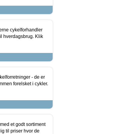
erne cykelforhandler
til hverdagsbrug. Klik
lforretninger - de er
mmen forelsket i cykler.
 med et godt sortiment
g til priser hvor de