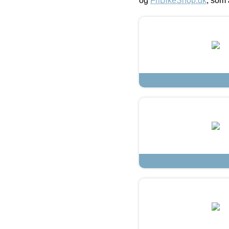
og
FriBikeShop.dk
, som 