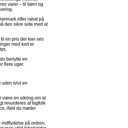
res varer – til børn og
vering.
 Danmark efter rabat på
på den sikre side med at
il en pris der kan ses
linger med kort er
tet.
e du benytte en
r flere uger.
 uden tvivl en
r være en sikring om at
t revurderes af fagfolk
ce, ifald du møder
 indflydelse på ordren,