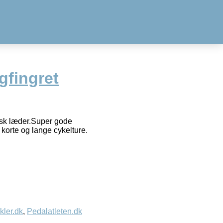
gfingret
isk læder.Super gode
korte og lange cykelture.
kler.dk
,
Pedalatleten.dk