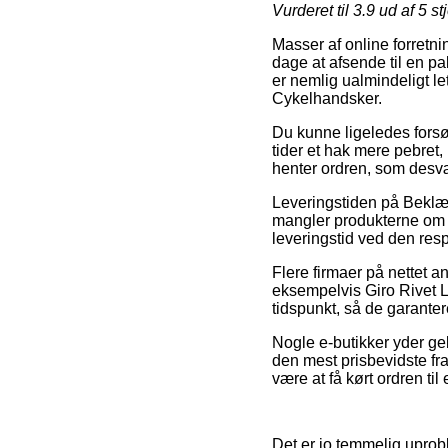
Vurderet til
3.9
ud af 5 st
Masser af online forretnin
dage at afsende til en p
er nemlig ualmindeligt le
Cykelhandsker.
Du kunne ligeledes forsøg
tider et hak mere pebret, 
henter ordren, som desvær
Leveringstiden på Beklæ
mangler produkterne om et
leveringstid ved den resp
Flere firmaer på nettet 
eksempelvis Giro Rivet La
tidspunkt, så de garanter
Nogle e-butikker yder geb
den mest prisbevidste fr
være at få kørt ordren til
Det er jo temmelig uprobl