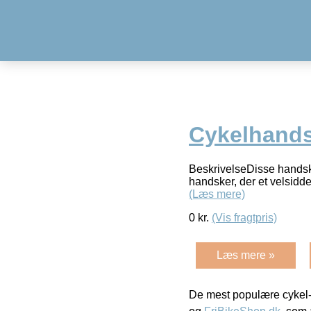
Cykelhand
BeskrivelseDisse handske
handsker, der et velsidd
(Læs mere)
0
kr.
(Vis fragtpris)
Læs mere »
De mest populære cykel-