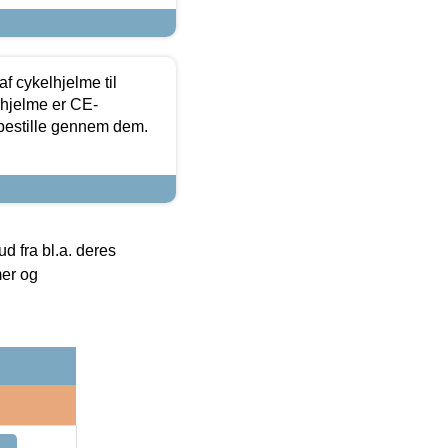
f cykelhjelme til
lhjelme er CE-
 bestille gennem dem.
 fra bl.a. deres
mer og