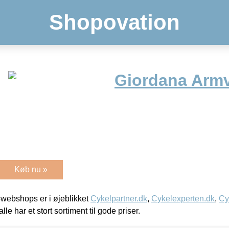
Shopovation
Giordana Arm
Køb nu »
webshops er i øjeblikket
Cykelpartner.dk
,
Cykelexperten.dk
,
Cy
alle har et stort sortiment til gode priser.