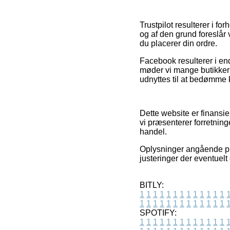
Trustpilot resulterer i f
og af den grund foreslå
du placerer din ordre.
Facebook resulterer i end
møder vi mange butikker 
udnyttes til at bedømme 
Dette website er finansi
vi præsenterer forretnin
handel.
Oplysninger angående pr
justeringer der eventuelt 
BITLY:
1
1
1
1
1
1
1
1
1
1
1
1
1
1
1
1
1
1
1
1
1
1
1
1
1
1
SPOTIFY:
1
1
1
1
1
1
1
1
1
1
1
1
1