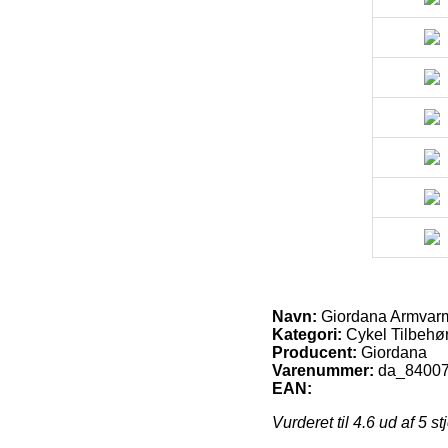
Navn:
Giordana Armvarm
Kategori:
Cykel Tilbehør
Producent:
Giordana
Varenummer:
da_8400
EAN:
Vurderet til
4.6
ud af 5 st