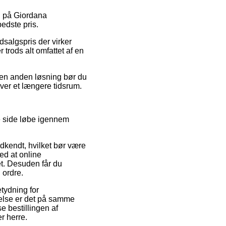
ud på Giordana
edste pris.
dsalgspris der virker
 trods alt omfattet af en
 en anden løsning bør du
over et længere tidsrum.
e side løbe igennem
dkendt, hvilket bør være
ed at online
t. Desuden får du
 ordre.
tydning for
delse er det på samme
e bestillingen af
r herre.