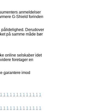
konsumenters anmeldelser
armere G-Shield forinden
ns pålidelighed. Derudover
vilket på samme måde bør
ke online selskaber idet
videre foretager en
ke garantere imod
1
1
1
1
1
1
1
1
1
1
1
1
1
1
1
1
1
1
1
1
1
1
1
1
1
1