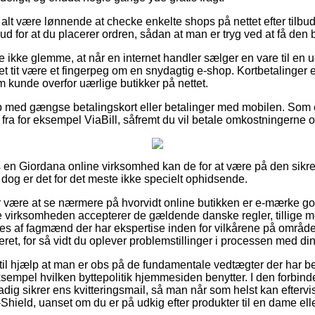
 alt være lønnende at checke enkelte shops på nettet efter tilb
 for at du placerer ordren, sådan at man er tryg ved at få den b
 ikke glemme, at når en internet handler sælger en vare til en u
et tit være et fingerpeg om en snydagtig e-shop. Kortbetalinger er
m kunde overfor uærlige butikker på nettet.
øb med gængse betalingskort eller betalinger med mobilen. Som
fra for eksempel ViaBill, såfremt du vil betale omkostningerne 
 en Giordana online virksomhed kan de for at være på den sikr
dog er det for det meste ikke specielt ophidsende.
or være at se nærmere på hvorvidt online butikken er e-mærke go
ne virksomheden accepterer de gældende danske regler, tillige m
s af fagmænd der har ekspertise inden for vilkårene på område
eret, for så vidt du oplever problemstillinger i processen med din
il hjælp at man er obs på de fundamentale vedtægter der har be
ksempel hvilken byttepolitik hjemmesiden benytter. I den forbin
dig sikrer ens kvitteringsmail, så man når som helst kan eftervis
ield, uanset om du er på udkig efter produkter til en dame elle