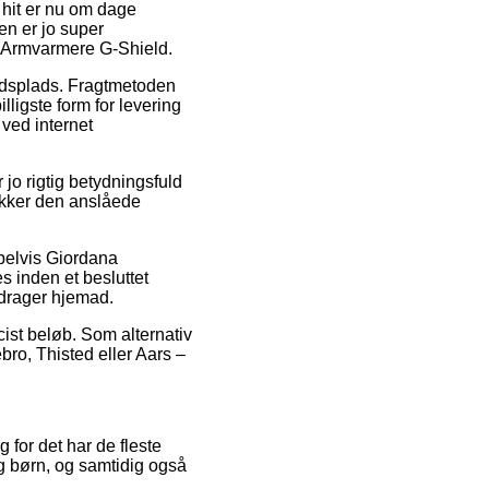
t hit er nu om dage
den er jo super
a Armvarmere G-Shield.
bejdsplads. Fragtmetoden
lligste form for levering
e ved internet
jo rigtig betydningsfuld
jekker den anslåede
pelvis Giordana
 inden et besluttet
 drager hjemad.
cist beløb. Som alternativ
bro, Thisted eller Aars –
 for det har de fleste
g børn, og samtidig også