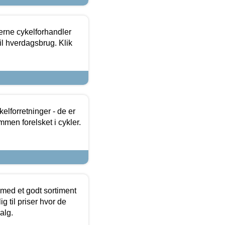
erne cykelforhandler
til hverdagsbrug. Klik
lforretninger - de er
mmen forelsket i cykler.
 med et godt sortiment
g til priser hvor de
alg.