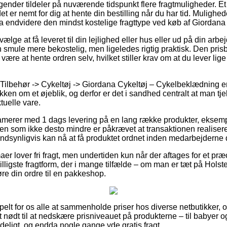
agender tildeler på nuværende tidspunkt flere fragtmuligheder. E
et er nemt for dig at hente din bestilling når du har tid. Mulighe
a endvidere den mindst kostelige fragttype ved køb af Giordan
lge at få leveret til din lejlighed eller hus eller ud på din ar
 smule mere bekostelig, men ligeledes rigtig praktisk. Den prisbi
e være at hente ordren selv, hvilket stiller krav om at du lever lig
Tilbehør -> Cykeltøj -> Giordana Cykeltøj – Cykelbeklædning er 
akken om et øjeblik, og derfor er det i sandhed centralt at man t
tuelle vare.
amerer med 1 dags levering på en lang række produkter, eksem
 som ikke desto mindre er påkrævet at transaktionen realiseres
andsynligvis kan nå at få produktet ordnet inden medarbejderne
aer lover fri fragt, men undertiden kun når der aftages for et præ
lligste fragtform, der i mange tilfælde – om man er tæt på Holste
køre din ordre til en pakkeshop.
pelt for os alle at sammenholde priser hos diverse netbutikker, og
nødt til at nedskære prisniveauet på produkterne – til babyer o
ydeligt, og endda nogle gange yde gratis fragt.