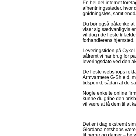
En hel del internet foret
afhentningssteder, hvor d
gnidningsløs, samt endd
Du bør også påtænke at væ
viser sig sædvanligvis en
vil dog i de fleste tilfæld
forhandlerens hjemsted.
Leveringstiden på Cykel 
såfremt vi har brug for p
leveringsdato ved den ak
De fleste webshops rekl
Armvarmere G-Shield, men
tidspunkt, sådan at de s
Nogle enkelte online firm
kunne du gribe den prisbi
vil være at få dem til at 
Det er i dag ekstremt sim
Giordana netshops været 
til herrer og damer – bet