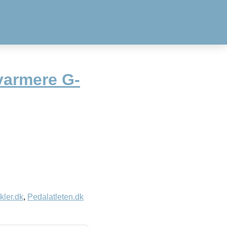
varmere G-
kler.dk
,
Pedalatleten.dk