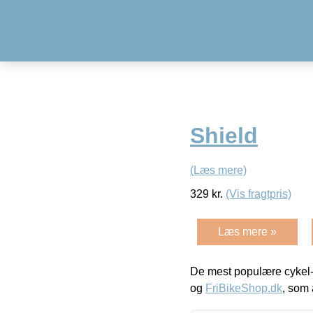
Shield
(Læs mere)
329
kr.
(Vis fragtpris)
Læs mere »
De mest populære cykel-
og
FriBikeShop.dk
, som 