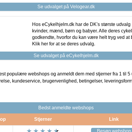
Se udvalget på Velogear.dk
Hos eCykelhjelm.dk har de DK's største udvalg a
kvinder, mænd, børn og babyer. Alle deres cyke
godkendte, hvorfor du kan være helt tryg ved at
Klik her for at se deres udvalg.
Se udvalget på eCykelhjelm.dk
t populære webshops og anmeldt dem med stjerner fra 1 til 5 ud
rrelse, kundeservice, brugervenlighed, betingelser, leveringsfor
Bedst anmeldte webshops
op
Stjerner
Link
Besøg webshop