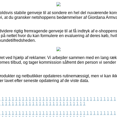
orholdsvis stabile genveje til at sondere en hel del nuværende 
r vi, at du gransker netshoppens bedømmelser af Giordana Armv
videre rigtig fremragende genveje til at få indtryk af e-shoppe
på nettet hvor du kan formulere en evaluering af deres køb, h
kundetilfredsheden.
eret ved hjælp af reklamer. Vi arbejder sammen med en lang ræk
gernes tilbud, og tager kommission såfremt den person vi sender 
odukter og netbutikker opdateres rutinemæssigt, men vi kan ik
er lavet efter seneste opdatering af de viste data.
1
1
1
1
1
1
1
1
1
1
1
1
1
1
1
1
1
1
1
1
1
1
1
1
1
1
1
1
1
1
1
1
1
1
1
1
1
1
1
1
1
1
1
1
1
1
1
1
1
1
1
1
1
1
1
1
1
1
1
1
1
1
1
1
1
1
1
1
1
1
1
1
1
1
1
1
1
1
1
1
1
1
1
1
1
1
1
1
1
1
1
1
1
1
1
1