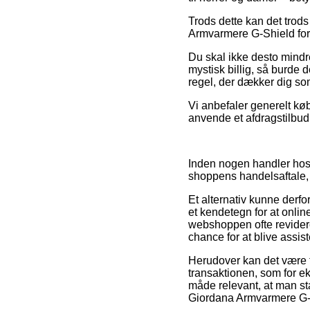
Trods dette kan det trods
Armvarmere G-Shield forud
Du skal ikke desto mindre
mystisk billig, så burde d
regel, der dækker dig so
Vi anbefaler generelt k
anvende et afdragstilbud 
Inden nogen handler hos
shoppens handelsaftale, 
Et alternativ kunne derf
et kendetegn for at onli
webshoppen ofte revidere
chance for at blive assist
Herudover kan det være t
transaktionen, som for e
måde relevant, at man sta
Giordana Armvarmere G-Sh