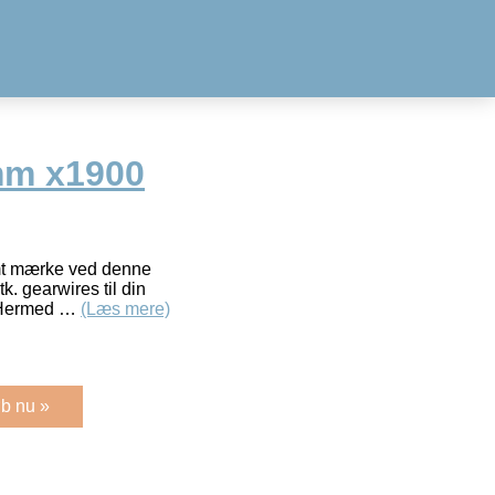
mm x1900
imt mærke ved denne
k. gearwires til din
. Hermed …
(Læs mere)
b nu »