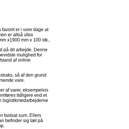
favorit er i vore dage at
en er altså ultra
2 mm x1900 mm x 100 stk..
ud på dit arbejde. Denne
bevidste mulighed for
fstand af online
straks, så af den grund
mmende vare.
ser af varer, eksempelvis
mføres tidligere end et
den logistikmedarbejderne
n fastsat sum. Ellers
an befinder sig tæt på
op.