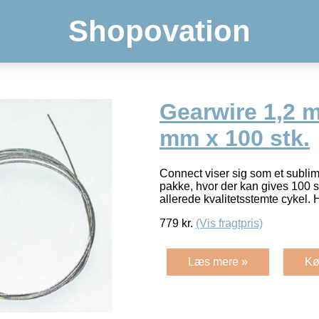
Shopovation
Gearwire 1,2 
mm x 100 stk.
Connect viser sig som et subl
pakke, hvor der kan gives 100 st
allerede kvalitetsstemte cykel
779
kr.
(Vis fragtpris)
Læs mere »
Kø