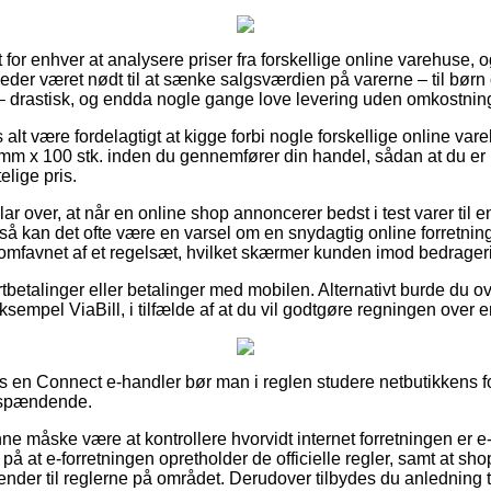
 for enhver at analysere priser fra forskellige online varehuse, og 
der været nødt til at sænke salgsværdien på varerne – til børn 
 – drastisk, og endda nogle gange love levering uden omkostnin
 alt være fordelagtigt at kigge forbi nogle forskellige online var
m x 100 stk. inden du gennemfører din handel, sådan at du er 
lige pris.
ar over, at når en online shop annoncerer bedst i test varer til e
så kan det ofte være en varsel om en snydagtig online forretn
t omfavnet af et regelsæt, hvilket skærmer kunden imod bedrageri
ortbetalinger eller betalinger med mobilen. Alternativt burde du o
sempel ViaBill, i tilfælde af at du vil godtgøre regningen over e
os en Connect e-handler bør man i reglen studere netbutikkens f
e spændende.
e måske være at kontrollere hvorvidt internet forretningen er
på at e-forretningen opretholder de officielle regler, samt at s
kender til reglerne på området. Derudover tilbydes du anledning 