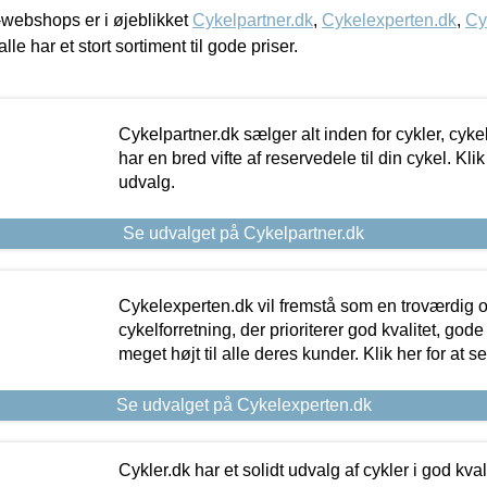
webshops er i øjeblikket
Cykelpartner.dk
,
Cykelexperten.dk
,
Cy
alle har et stort sortiment til gode priser.
Cykelpartner.dk sælger alt inden for cykler, cyke
har en bred vifte af reservedele til din cykel. Klik
udvalg.
Se udvalget på Cykelpartner.dk
Cykelexperten.dk vil fremstå som en troværdig o
cykelforretning, der prioriterer god kvalitet, god
meget højt til alle deres kunder. Klik her for at s
Se udvalget på Cykelexperten.dk
Cykler.dk har et solidt udvalg af cykler i god kvalit