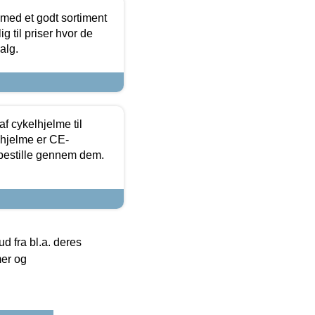
 med et godt sortiment
g til priser hvor de
alg.
f cykelhjelme til
lhjelme er CE-
 bestille gennem dem.
 fra bl.a. deres
mer og