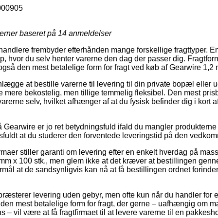
000905
jerner baseret på
14
anmeldelser
rhandlere frembyder efterhånden mange forskellige fragttyper. En 
op, hvor du selv henter varerne den dag der passer dig. Fragtform
også den mest betalelige form for fragt ved køb af Gearwire 1,
gge at bestille varerne til levering til din private bopæl eller 
e mere bekostelig, men tillige temmelig fleksibel. Den mest pris
arerne selv, hvilket afhænger af at du fysisk befinder dig i kort a
Gearwire er jo ret betydningsfuld ifald du mangler produkterne 
gsfuldt at du studerer den forventede leveringstid på den vedko
rmaer stiller garanti om levering efter en enkelt hverdag på mas
 x 100 stk., men glem ikke at det kræver at bestillingen genne
ormål at de sandsynligvis kan nå at få bestillingen ordnet forin
ræsterer levering uden gebyr, men ofte kun når du handler for e
 den mest betalelige form for fragt, der gerne – uafhængig om m
s – vil være at få fragtfirmaet til at levere varerne til en pakkesh