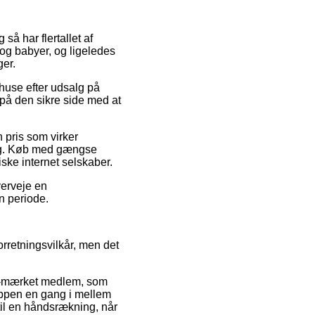
så har flertallet af
og babyer, og ligeledes
ger.
ehuse efter udsalg på
på den sikre side med at
n pris som virker
ing. Køb med gængse
ske internet selskaber.
verveje en
n periode.
orretningsvilkår, men det
 e-mærket medlem, som
hoppen en gang i mellem
til en håndsrækning, når