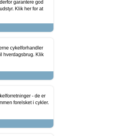
 derfor garantere god
dstyr. Klik her for at
erne cykelforhandler
til hverdagsbrug. Klik
lforretninger - de er
mmen forelsket i cykler.