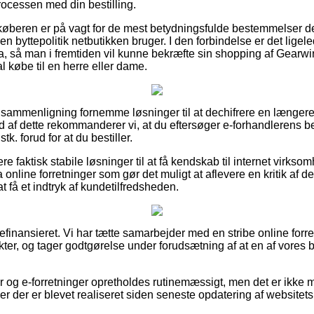
rocessen med din bestilling.
t køberen er på vagt for de mest betydningsfulde bestemmelser d
ken byttepolitik netbutikken bruger. I den forbindelse er det ligel
a, så man i fremtiden vil kunne bekræfte sin shopping af Gear
l købe til en herre eller dame.
n sammenligning fornemme løsninger til at dechifrere en længer
d af dette rekommanderer vi, at du eftersøger e-forhandlerens
. forud for at du bestiller.
 faktisk stabile løsninger til at få kendskab til internet virks
nline forretninger som gør det muligt at aflevere en kritik af 
t få et indtryk af kundetilfredsheden.
finansieret. Vi har tætte samarbejder med en stribe online forre
kter, og tager godtgørelse under forudsætning af at en af vores
og e-forretninger opretholdes rutinemæssigt, men det er ikke mul
er der er blevet realiseret siden seneste opdatering af websitets