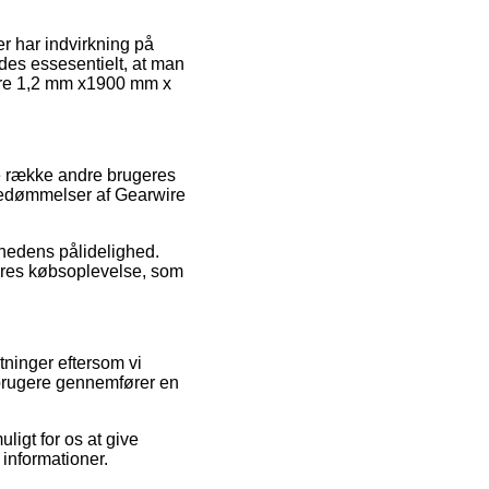
er har indvirkning på
edes essesentielt, at man
wire 1,2 mm x1900 mm x
e række andre brugeres
 bedømmelser af Gearwire
omhedens pålidelighed.
deres købsoplevelse, som
tninger eftersom vi
 brugere gennemfører en
igt for os at give
 informationer.