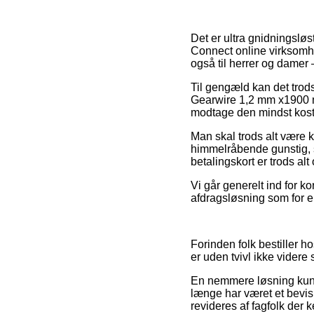
Det er ultra gnidningsløst
Connect online virksomhe
også til herrer og damer
Til gengæld kan det trods
Gearwire 1,2 mm x1900 m
modtage den mindst koste
Man skal trods alt være kl
himmelråbende gunstig, 
betalingskort er trods al
Vi går generelt ind for k
afdragsløsning som for ek
Forinden folk bestiller h
er uden tvivl ikke vider
En nemmere løsning kunn
længe har været et bevis 
revideres af fagfolk der 