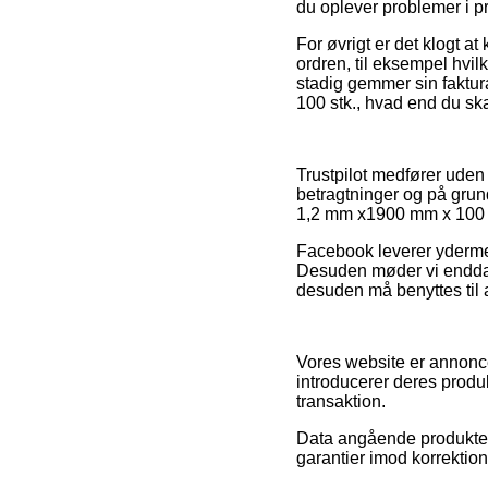
du oplever problemer i p
For øvrigt er det klogt a
ordren, til eksempel hvil
stadig gemmer sin faktur
100 stk., hvad end du ska
Trustpilot medfører ude
betragtninger og på grun
1,2 mm x1900 mm x 100 stk
Facebook leverer ydermere
Desuden møder vi endda o
desuden må benyttes til a
Vores website er annonce
introducerer deres produ
transaktion.
Data angående produkter 
garantier imod korrektion