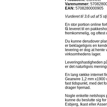
Varenummer:
5708280
EAN:
5708280000905
Vurderet til
3.6
ud af 5 st
En stor portion online fo
få leveret til en pakkesh
fremkommelig, og oftest 
Du kunne derudover planlæ
er beklageligvis en kend
levering er dog at hente v
virksomhedens lager.
Leveringshastigheden på 
er det naturligvis menin
En lang række internet fi
Gearwire 1,2 mm x1900 mm
fast tidspunkt, med det f
drager hjemad.
Nogle enkelte netshops p
kunne du beslutte sig for
Esbjerg, Ikast eller Assen