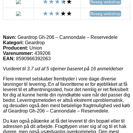
Besøg webshop
Besøg webshop
Navn:
Geardrop Gh-206 – Cannondale – Reservedele
Kategori:
Geardrop
Producent:
Union
Varenummer:
439206
EAN:
8590966392063
Vurderet til
3.7
ud af 5 stjerner baseret på
16
anmeldelser
Flere internet selskaber frembyder i vore dage diverse
løsninger til levering. En af favoritterne er for øjeblikket at få
leveret til et afhentningssted, hvor det nemlig er ret fleksibelt
for dig at kunne hente din nyindkøbte vare når det passer dig
bedst. Leveringsmetoden er altså ekstremt uproblematisk,
og desuden også den mest betalelige fragtmulighed ved køb
af Geardrop Gh-206 – Cannondale – Reservedele.
Du kan også påtænke at få det leveret til din bopæl eller til
adressen på dit arbejde. Fragttypen viser sig af og til et hak
dyrere, men også usædvanlig overkommelig. Den mest