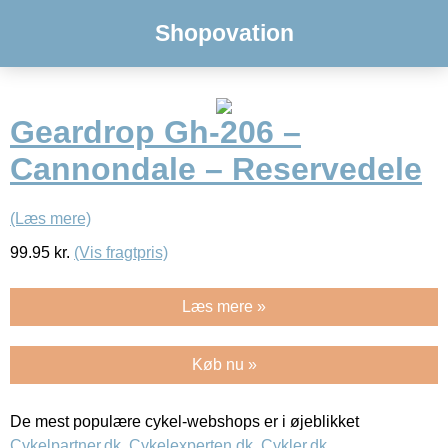
Shopovation
Geardrop Gh-206 –
Cannondale – Reservedele
(Læs mere)
99.95
kr.
(Vis fragtpris)
Læs mere »
Køb nu »
De mest populære cykel-webshops er i øjeblikket
Cykelpartner.dk
,
Cykelexperten.dk
,
Cykler.dk
,