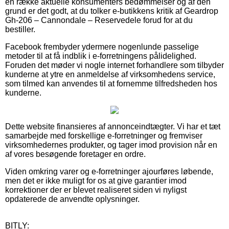
en række aktuelle konsumenters bedømmelser og af den
grund er det godt, at du tolker e-butikkens kritik af Geardrop
Gh-206 – Cannondale – Reservedele forud for at du
bestiller.
Facebook frembyder ydermere nogenlunde passelige
metoder til at få indblik i e-forretningens pålidelighed.
Foruden det møder vi nogle internet forhandlere som tilbyder
kunderne at ytre en anmeldelse af virksomhedens service,
som tilmed kan anvendes til at fornemme tilfredsheden hos
kunderne.
Dette website finansieres af annonceindtægter. Vi har et tæt
samarbejde med forskellige e-forretninger og fremviser
virksomhedernes produkter, og tager imod provision når en
af vores besøgende foretager en ordre.
Viden omkring varer og e-forretninger ajourføres løbende,
men det er ikke muligt for os at give garantier imod
korrektioner der er blevet realiseret siden vi nyligst
opdaterede de anvendte oplysninger.
BITLY: