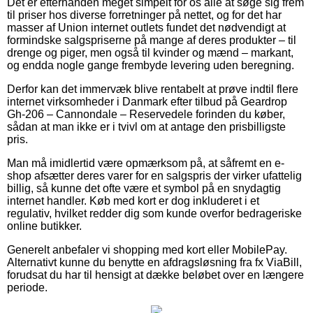
Det er efterhånden meget simpelt for os alle at søge sig frem
til priser hos diverse forretninger på nettet, og for det har
masser af Union internet outlets fundet det nødvendigt at
formindske salgspriserne på mange af deres produkter – til
drenge og piger, men også til kvinder og mænd – markant,
og endda nogle gange frembyde levering uden beregning.
Derfor kan det immervæk blive rentabelt at prøve indtil flere
internet virksomheder i Danmark efter tilbud på Geardrop
Gh-206 – Cannondale – Reservedele forinden du køber,
sådan at man ikke er i tvivl om at antage den prisbilligste
pris.
Man må imidlertid være opmærksom på, at såfremt en e-
shop afsætter deres varer for en salgspris der virker ufattelig
billig, så kunne det ofte være et symbol på en snydagtig
internet handler. Køb med kort er dog inkluderet i et
regulativ, hvilket redder dig som kunde overfor bedrageriske
online butikker.
Generelt anbefaler vi shopping med kort eller MobilePay.
Alternativt kunne du benytte en afdragsløsning fra fx ViaBill,
forudsat du har til hensigt at dække beløbet over en længere
periode.