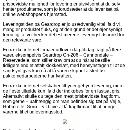
prisbevidste mulighed for levering er utvivlsomt at du selv
henter produkterne, som jo forudsætter at du lever tæt på
online webshoppens hjemsted.
Leveringstiden på Geardrop er jo usædvanlig vital ifald vi
mangler produktet fluks, og af den grund er det øjensynligt
fornuftigt at vi checker det estimerede leveringstidspunkt for
den relevante vare.
En række internet firmaer udlover dag-til-dag fragt på flere
varer, eksempelvis Geardrop Gh-206 – Cannondale –
Reservedele, som stiller krav om at du når at bestille
tidligere end et aftalt klokkeslæt, med hensynstagen til at de
sandsynligvis kan nå at få varen skippet afsted før
pakkemedarbejderne har fyraften.
En række internet selskaber tilbyder gebyrfri levering, men i
de fleste tilfælde kun ifald der indkøbes for en fastsat pris.
Alternativt skulle du tage den mest prisbevidste fragtform,
som gerne – uafhængig om man befinder sig tæt på Vejle,
Hobro eller Sorø – vil blive at få fragtfirmaet til at bringe
varerne til et udleveringssted.