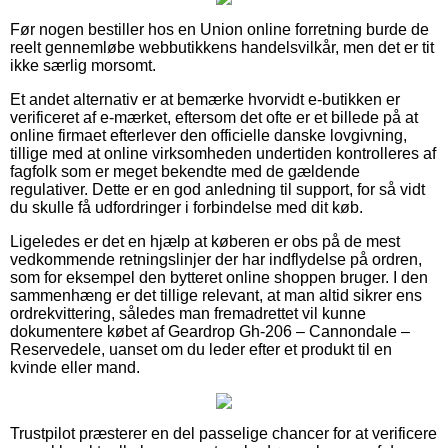
Før nogen bestiller hos en Union online forretning burde de
reelt gennemløbe webbutikkens handelsvilkår, men det er tit
ikke særlig morsomt.
Et andet alternativ er at bemærke hvorvidt e-butikken er
verificeret af e-mærket, eftersom det ofte er et billede på at
online firmaet efterlever den officielle danske lovgivning,
tillige med at online virksomheden undertiden kontrolleres af
fagfolk som er meget bekendte med de gældende
regulativer. Dette er en god anledning til support, for så vidt
du skulle få udfordringer i forbindelse med dit køb.
Ligeledes er det en hjælp at køberen er obs på de mest
vedkommende retningslinjer der har indflydelse på ordren,
som for eksempel den bytteret online shoppen bruger. I den
sammenhæng er det tillige relevant, at man altid sikrer ens
ordrekvittering, således man fremadrettet vil kunne
dokumentere købet af Geardrop Gh-206 – Cannondale –
Reservedele, uanset om du leder efter et produkt til en
kvinde eller mand.
Trustpilot præsterer en del passelige chancer for at verificere