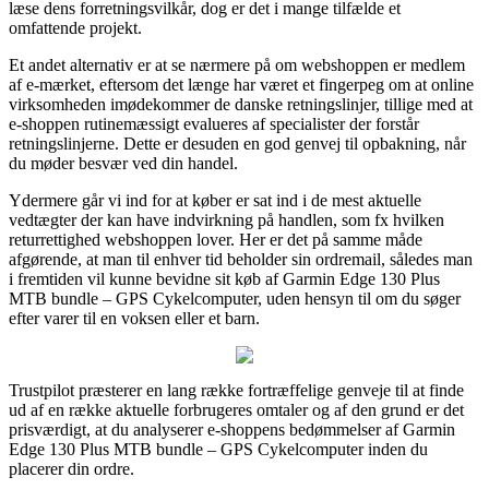
læse dens forretningsvilkår, dog er det i mange tilfælde et
omfattende projekt.
Et andet alternativ er at se nærmere på om webshoppen er medlem
af e-mærket, eftersom det længe har været et fingerpeg om at online
virksomheden imødekommer de danske retningslinjer, tillige med at
e-shoppen rutinemæssigt evalueres af specialister der forstår
retningslinjerne. Dette er desuden en god genvej til opbakning, når
du møder besvær ved din handel.
Ydermere går vi ind for at køber er sat ind i de mest aktuelle
vedtægter der kan have indvirkning på handlen, som fx hvilken
returrettighed webshoppen lover. Her er det på samme måde
afgørende, at man til enhver tid beholder sin ordremail, således man
i fremtiden vil kunne bevidne sit køb af Garmin Edge 130 Plus
MTB bundle – GPS Cykelcomputer, uden hensyn til om du søger
efter varer til en voksen eller et barn.
Trustpilot præsterer en lang række fortræffelige genveje til at finde
ud af en række aktuelle forbrugeres omtaler og af den grund er det
prisværdigt, at du analyserer e-shoppens bedømmelser af Garmin
Edge 130 Plus MTB bundle – GPS Cykelcomputer inden du
placerer din ordre.