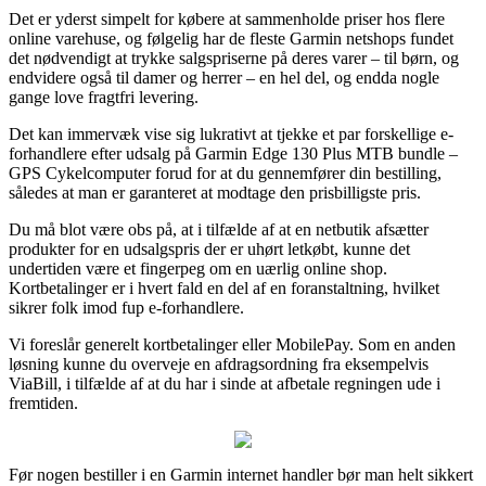
Det er yderst simpelt for købere at sammenholde priser hos flere
online varehuse, og følgelig har de fleste Garmin netshops fundet
det nødvendigt at trykke salgspriserne på deres varer – til børn, og
endvidere også til damer og herrer – en hel del, og endda nogle
gange love fragtfri levering.
Det kan immervæk vise sig lukrativt at tjekke et par forskellige e-
forhandlere efter udsalg på Garmin Edge 130 Plus MTB bundle –
GPS Cykelcomputer forud for at du gennemfører din bestilling,
således at man er garanteret at modtage den prisbilligste pris.
Du må blot være obs på, at i tilfælde af at en netbutik afsætter
produkter for en udsalgspris der er uhørt letkøbt, kunne det
undertiden være et fingerpeg om en uærlig online shop.
Kortbetalinger er i hvert fald en del af en foranstaltning, hvilket
sikrer folk imod fup e-forhandlere.
Vi foreslår generelt kortbetalinger eller MobilePay. Som en anden
løsning kunne du overveje en afdragsordning fra eksempelvis
ViaBill, i tilfælde af at du har i sinde at afbetale regningen ude i
fremtiden.
Før nogen bestiller i en Garmin internet handler bør man helt sikkert