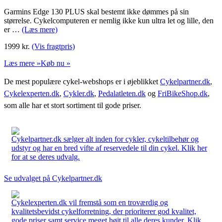
Garmins Edge 130 PLUS skal bestemt ikke dømmes på sin
størrelse. Cykelcomputeren er nemlig ikke kun ultra let og lille, den
er …
(Læs mere)
1999
kr.
(Vis fragtpris)
Læs mere »
Køb nu »
De mest populære cykel-webshops er i øjeblikket
Cykelpartner.dk
,
Cykelexperten.dk
,
Cykler.dk
,
Pedalatleten.dk
og
FriBikeShop.dk
,
som alle har et stort sortiment til gode priser.
Cykelpartner.dk sælger alt inden for cykler, cykeltilbehør og
udstyr og har en bred vifte af reservedele til din cykel. Klik her
for at se deres udvalg.
Se udvalget på Cykelpartner.dk
Cykelexperten.dk vil fremstå som en troværdig og
kvalitetsbevidst cykelforretning, der prioriterer god kvalitet,
gode priser samt service meget højt til alle deres kunder. Klik