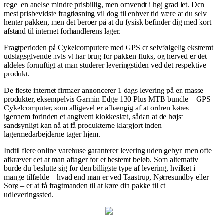
regel en anelse mindre prisbillig, men omvendt i høj grad let. Den
mest prisbevidste fragtløsning vil dog til enhver tid være at du selv
henter pakken, men det beroer på at du fysisk befinder dig med kort
afstand til internet forhandlerens lager.
Fragtperioden på Cykelcomputere med GPS er selvfølgelig ekstremt
udslagsgivende hvis vi har brug for pakken fluks, og herved er det
aldeles fornuftigt at man studerer leveringstiden ved det respektive
produkt.
De fleste internet firmaer annoncerer 1 dags levering på en masse
produkter, eksempelvis Garmin Edge 130 Plus MTB bundle – GPS
Cykelcomputer, som alligevel er afhængig af at ordren køres
igennem forinden et angivent klokkeslæt, sådan at de højst
sandsynligt kan nå at få produkterne klargjort inden
lagermedarbejderne tager hjem.
Indtil flere online varehuse garanterer levering uden gebyr, men ofte
afkræver det at man aftager for et bestemt beløb. Som alternativ
burde du beslutte sig for den billigste type af levering, hvilket i
mange tilfælde – hvad end man er ved Taastrup, Nørresundby eller
Sorø – er at få fragtmanden til at køre din pakke til et
udleveringssted.