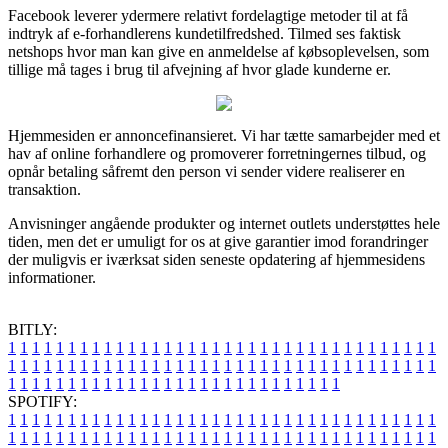
Facebook leverer ydermere relativt fordelagtige metoder til at få
indtryk af e-forhandlerens kundetilfredshed. Tilmed ses faktisk
netshops hvor man kan give en anmeldelse af købsoplevelsen, som
tillige må tages i brug til afvejning af hvor glade kunderne er.
Hjemmesiden er annoncefinansieret. Vi har tætte samarbejder med et
hav af online forhandlere og promoverer forretningernes tilbud, og
opnår betaling såfremt den person vi sender videre realiserer en
transaktion.
Anvisninger angående produkter og internet outlets understøttes hele
tiden, men det er umuligt for os at give garantier imod forandringer
der muligvis er iværksat siden seneste opdatering af hjemmesidens
informationer.
BITLY:
1
1
1
1
1
1
1
1
1
1
1
1
1
1
1
1
1
1
1
1
1
1
1
1
1
1
1
1
1
1
1
1
1
1
1
1
1
1
1
1
1
1
1
1
1
1
1
1
1
1
1
1
1
1
1
1
1
1
1
1
1
1
1
1
1
1
1
1
1
1
1
1
1
1
1
1
1
1
1
1
1
1
1
1
1
1
1
1
1
1
1
1
1
1
1
1
1
1
1
1
SPOTIFY:
1
1
1
1
1
1
1
1
1
1
1
1
1
1
1
1
1
1
1
1
1
1
1
1
1
1
1
1
1
1
1
1
1
1
1
1
1
1
1
1
1
1
1
1
1
1
1
1
1
1
1
1
1
1
1
1
1
1
1
1
1
1
1
1
1
1
1
1
1
1
1
1