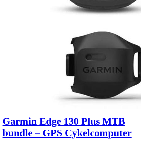
Garmin Edge 130 Plus MTB
bundle – GPS Cykelcomputer