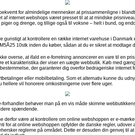
bekvemt for almindelige mennesker at prissammenligne i blandt 
llet af internet webshops været presset til at at mindske prisnivea
til piger og drenge, og tillige også til voksne – helt i bund, og e
e gunstigt at kontrollere en række internet varehuse i Danmark e
5Ã25 10stk inden du køber, sådan at du er sikret at modtage d
ke overse, at ifald en e-forretning annoncerer en vare til en pris
være et karakteristika der viser en uægte webbutik. Køb med gæng
vbestemmelse, der garanterer dig overfor bedrageriske internet 
ortbetalinger eller mobilbetaling. Som et alternativ kunne du udn
 du hellere vil honorere omkostningerne over flere uger.
n e-forhandler behøver man på en vis måde skimme webbutikkens f
idere spændende.
 derfor være at kontrollere om online webshoppen er e-mærke 
i for at online webshoppen opfylder de danske regler, udover at i
 behersker reglerne på området. Dette er desuden din genvej til at