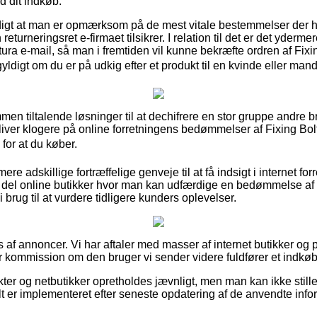
d dit indkøb.
rdigt at man er opmærksom på de mest vitale bestemmelser der h
turneringsret e-firmaet tilsikrer. I relation til det er det yderme
ura e-mail, så man i fremtiden vil kunne bekræfte ordren af Fix
ldigt om du er på udkig efter et produkt til en kvinde eller mand
mmen tiltalende løsninger til at dechifrere en stor gruppe andre 
 bliver klogere på online forretningens bedømmelser af Fixing Bo
for at du køber.
e adskillige fortræffelige genveje til at få indsigt i internet f
 del online butikker hvor man kan udfærdige en bedømmelse af
 brug til at vurdere tidligere kunders oplevelser.
af annoncer. Vi har aftaler med masser af internet butikker og 
r kommission om den bruger vi sender videre fuldfører et indkøb
er og netbutikker opretholdes jævnligt, men man kan ikke stille 
t er implementeret efter seneste opdatering af de anvendte info