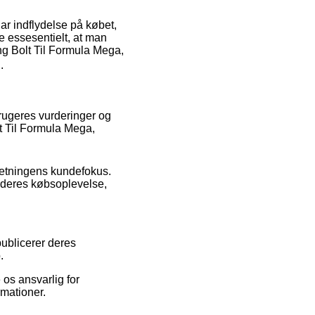
ar indflydelse på købet,
re essesentielt, at man
ing Bolt Til Formula Mega,
.
brugeres vurderinger og
lt Til Formula Mega,
orretningens kundefokus.
 deres købsoplevelse,
publicerer deres
.
os ansvarlig for
rmationer.