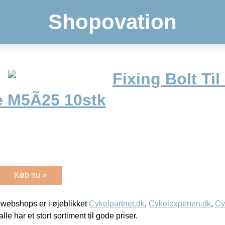
Shopovation
Fixing Bolt Ti
 M5Ã25 10stk
Køb nu »
webshops er i øjeblikket
Cykelpartner.dk
,
Cykelexperten.dk
,
Cy
alle har et stort sortiment til gode priser.