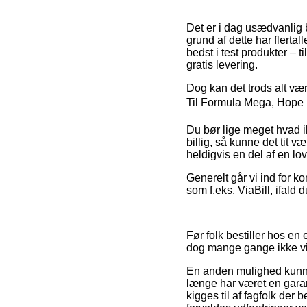
Det er i dag usædvanlig 
grund af dette har flerta
bedst i test produkter – 
gratis levering.
Dog kan det trods alt vær
Til Formula Mega, Hope M
Du bør lige meget hvad ik
billig, så kunne det tit 
heldigvis en del af en lo
Generelt går vi ind for k
som f.eks. ViaBill, ifald
Før folk bestiller hos e
dog mange gange ikke v
En anden mulighed kunne
længe har været en garant
kigges til af fagfolk der