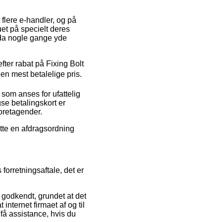
flere e-handler, og på
uet på specielt deres
ndda nogle gange yde
fter rabat på Fixing Bolt
en mest betalelige pris.
 som anses for ufattelig
se betalingskort er
foretagender.
ytte en afdragsordning
orretningsaftale, det er
godkendt, grundet at det
nternet firmaet af og til
 få assistance, hvis du