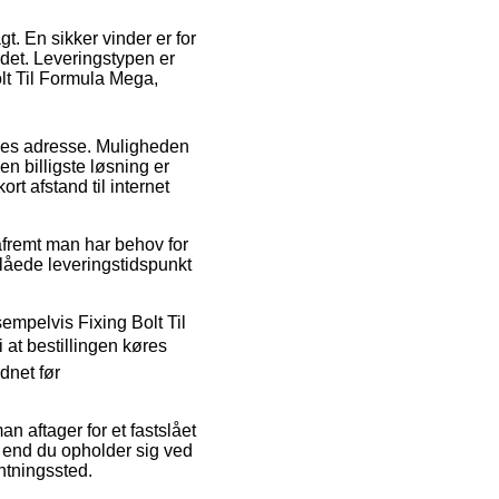
gt. En sikker vinder er for
det. Leveringstypen er
olt Til Formula Mega,
jdes adresse. Muligheden
en billigste løsning er
rt afstand til internet
fremt man har behov for
slåede leveringstidspunkt
empelvis Fixing Bolt Til
t bestillingen køres
dnet før
n aftager for et fastslået
d end du opholder sig ved
entningssted.