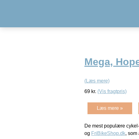
Mega, Hope
(Læs mere)
69
kr.
(Vis fragtpris)
Læs mere »
De mest populære cykel-
og
FriBikeShop.dk
, som 