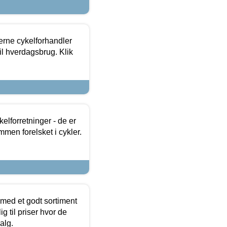
erne cykelforhandler
til hverdagsbrug. Klik
lforretninger - de er
mmen forelsket i cykler.
 med et godt sortiment
g til priser hvor de
alg.