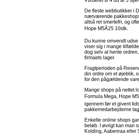
Vurderet til
4
ud af 5 stje
De fleste webbutikker i Da
nærværende pakkeshops, o
altså ret smertefri, og o
Hope M5Ã25 10stk.
Du kunne omvendt udse di
viser sig i mange tilfælde
dog selv at hente ordren,
firmaets lager.
Fragtperioden på Reserv
din ordre om et øjeblik, 
for den pågældende vare
Mange shops på nettet lov
Formula Mega, Hope M5Ã
igennem før et givent tid
pakkemedarbejderne tag
Enkelte online shops gara
beløb. I øvrigt kan man 
Kolding, Aabenraa eller Sk