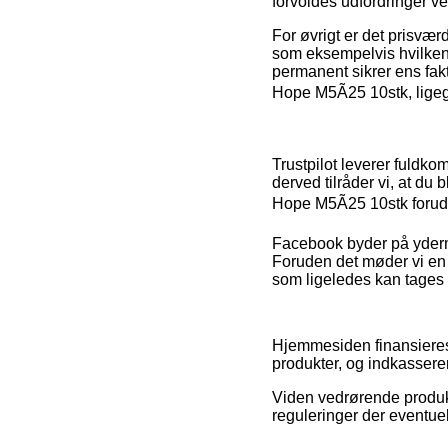
forvoldes udfordringer ve
For øvrigt er det prisvæ
som eksempelvis hvilken re
permanent sikrer ens fakt
Hope M5Ã25 10stk, ligegy
Trustpilot leverer fuldko
derved tilråder vi, at du
Hope M5Ã25 10stk forud 
Facebook byder på ydermer
Foruden det møder vi en
som ligeledes kan tages i
Hjemmesiden finansieres 
produkter, og indkassere
Viden vedrørende produkt
reguleringer der eventuel