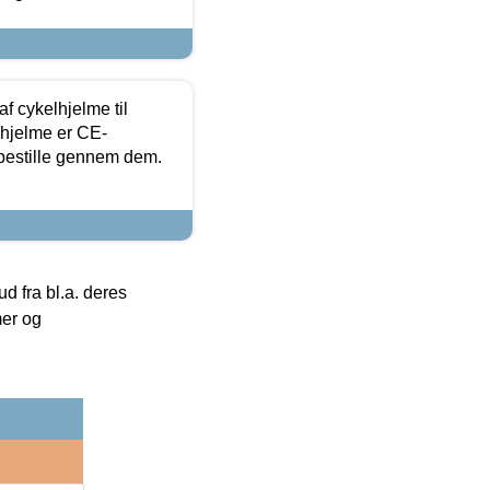
f cykelhjelme til
lhjelme er CE-
 bestille gennem dem.
 fra bl.a. deres
mer og