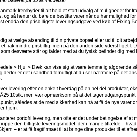
rner baseret på
33
anmeldelser
nmark frembyder til alt held et stort udvalg af muligheder for fra
g så henter du bare de bestilte varer når du har mulighed for 
ftest endda den prisbilligste leveringsudgave ved køb af Fixing B
g at vælge afsending til din private bopæl eller ud til dit arbe
 et hak mindre prisbillig, men på den anden side yderst ligetil. D
 som desværre står og falder med at du fysisk befinder dig med ko
edele > Hjul > Dæk kan vise sig at være temmelig afgørende så
og derfor er det i sandhed fornuftigt at du ser nærmere på det an
.
er levering efter en enkelt hverdag på en hel del produkter, eks
25 10stk, men vær opmærksom på at det tager udgangspunkt i a
spunkt, således at de med sikkerhed kan nå at få de nye varer or
er hjem.
nterer portofri levering, men ofte er det under betingelse af at ma
snuppe den billigste leveringsmodel, der i mange tilfælde – hva
jern – er at få fragtfirmaet til at bringe dine produkter til et afh