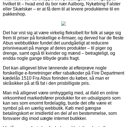
hvilket tit – hvad end du bor nær Aalborg, Nykøbing Falster
eller Skælskør – er at få dem til at levere produkterne til en
pakkeshop.
Det har vist sig at være virkelig fleksibelt for folk at søge sig
frem til priser på forskellige e-firmaer, og derved har de fleste
Abus webbutikker fundet det uundgåeligt at reducere
prisniveauet på mange af deres produkter – til piger og
drenge, samt også til kvinder og mænd – betragteligt, og
endda nogle gange tilbyde gratis fragt.
Det kan alligevel blive lønnende at efterprøve nogle
forskellige e-forretninger efter rabatkoder på Fire Department
kædelås 1510 Fra Abus forinden du køber, så man er
skråsikker på at få fat i den prisbilligste pris.
Man må alligevel være omhyggelig med, at ifald en online
virksomhed markedsfører produkter for en udsalgspris som
kan ses som enormt fordelagtig, burde det ofte være et
symbol på en uærlig webbutik. Køb med gængse
betalingskort er imidlertid en del af en bestemmelse, som
forsvarer dig imod uægte internet butikker.