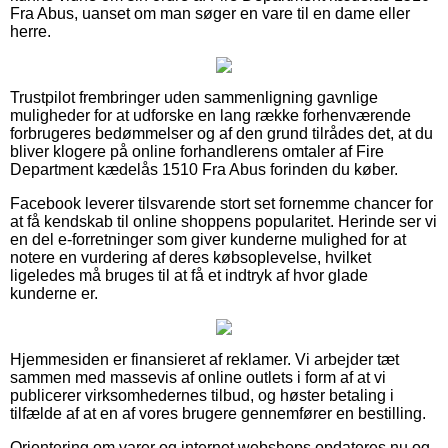
Fra Abus, uanset om man søger en vare til en dame eller
herre.
Trustpilot frembringer uden sammenligning gavnlige
muligheder for at udforske en lang række forhenværende
forbrugeres bedømmelser og af den grund tilrådes det, at du
bliver klogere på online forhandlerens omtaler af Fire
Department kædelås 1510 Fra Abus forinden du køber.
Facebook leverer tilsvarende stort set fornemme chancer for
at få kendskab til online shoppens popularitet. Herinde ser vi
en del e-forretninger som giver kunderne mulighed for at
notere en vurdering af deres købsoplevelse, hvilket
ligeledes må bruges til at få et indtryk af hvor glade
kunderne er.
Hjemmesiden er finansieret af reklamer. Vi arbejder tæt
sammen med massevis af online outlets i form af at vi
publicerer virksomhedernes tilbud, og høster betaling i
tilfælde af at en af vores brugere gennemfører en bestilling.
Orientering om varer og internet webshops opdateres nu og