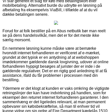
Vi slår generelt et slag for køb med betalingskort eller
mobilbetaling. Alternativt burde du udnytte en løsning på
afbetaling fra eksempelvis ViaBill, i tilfælde af at du vil
dække betalingen senere.
Forud for at folk bestiller på en Abus netbutik bør man reelt
se på dens handelsvilkår, men det er for det meste ikke
særlig morsomt.
En nemmere løsning kunne måske være at bemærke
hvorvidt internet forhandleren er verificeret af e-mærket,
grundet at det typisk er en antydning af at webshoppen
imødekommer gældende dansk lovgivning, udover at online
forhandleren hyppigt besøges af jurister der er inde i de
gældende regulativer. Det er en rigtig god anledning til at få
assistance, ifald du får problemer i processen med din
bestilling.
Ydermere er det klogt at kunden er vaks omkring de vigtigste
retningslinjer der kan have indvirkning på handlen, som for
eksempel den returret internet forhandleren garanterer. I den
sammenhæng er det ligeledes relevant, at man permanent
opbevarer sin købsbekræftelse, så man til enhver tid vil
kunne vidne om sin ordre af Fire Department kædelås 1510