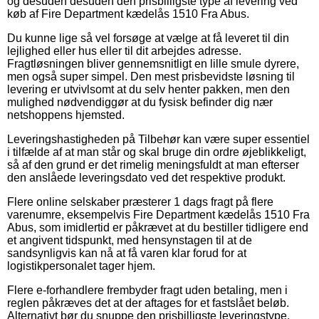
og desuden desuden den prisbilligste type af levering ved
køb af Fire Department kædelås 1510 Fra Abus.
Du kunne lige så vel forsøge at vælge at få leveret til din
lejlighed eller hus eller til dit arbejdes adresse.
Fragtløsningen bliver gennemsnitligt en lille smule dyrere,
men også super simpel. Den mest prisbevidste løsning til
levering er utvivlsomt at du selv henter pakken, men den
mulighed nødvendiggør at du fysisk befinder dig nær
netshoppens hjemsted.
Leveringshastigheden på Tilbehør kan være super essentiel
i tilfælde af at man står og skal bruge din ordre øjeblikkeligt,
så af den grund er det rimelig meningsfuldt at man efterser
den anslåede leveringsdato ved det respektive produkt.
Flere online selskaber præsterer 1 dags fragt på flere
varenumre, eksempelvis Fire Department kædelås 1510 Fra
Abus, som imidlertid er påkrævet at du bestiller tidligere end
et angivent tidspunkt, med hensynstagen til at de
sandsynligvis kan nå at få varen klar forud for at
logistikpersonalet tager hjem.
Flere e-forhandlere frembyder fragt uden betaling, men i
reglen påkræves det at der aftages for et fastslået beløb.
Alternativt bør du snuppe den prisbilligste leveringstype,