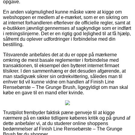
opgave.
En anden valgmulighed kunne måske være at kigge om
webshoppen er medlem af e-mærket, som er en sikring om
at internet forhandleren efterlever de officielle regler, samt at
e-butikken jævnligt gennemses af sagkyndige som er indført
i retningslinjerne. Det er en rigtig god lejlighed til at få hjælp,
såfremt du oplever udfordringer i forbindelse med din
bestilling.
Tilsvarende anbefales det at du er oppe på mærkerne
omkring de mest basale reglementer i forbindelse med
transaktionen, til eksempel den bytteret internet firmaet
tilsikrer. I den sammenhæng er det desuden afgørende, at
man stadigvæk sikrer sin ordrekvittering, således man til
enhver tid vil kunne vidne om handlen af Finish Line
Rensebørste – The Grunge Brush, ligegyldigt om man skal
købe en gave til en mand eller kvinde.
Trustpilot frembyder faktisk pæne genveje til at kigge
nærmere på en række tidligere køberes kritik og på grund af
dette anbefaler vi, at du studerer online shoppens
bedømmelser af Finish Line Rensebørste – The Grunge
Brush før du shopper.