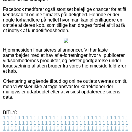
Facebook medfører også stort set belejlige chancer for at få
kendskab til online firmaets pålidelighed. Herinde er der
nogle forhandlere på nettet hvor man kan offentliggøre en
omtale af deres køb, som tillige kan drages fordel af til at få
et indtryk af kundetilfredsheden.
Hjemmesiden finansieres af annoncer. Vi har faste
samarbejder med et hav af e-forretninger hvor vi publicerer
virksomhedernes produkter, og høster godtgørelse under
forudsætning af at en bruger fra vores hjemmeside fuldfører
et køb.
Orientering angående tilbud og online outlets værnes om tit,
men vi ønsker ikke at tage ansvar for korrektioner der
muligvis er udarbejdet efter at vi sidst opdaterede sidens
data.
BITLY:
1
1
1
1
1
1
1
1
1
1
1
1
1
1
1
1
1
1
1
1
1
1
1
1
1
1
1
1
1
1
1
1
1
1
1
1
1
1
1
1
1
1
1
1
1
1
1
1
1
1
1
1
1
1
1
1
1
1
1
1
1
1
1
1
1
1
1
1
1
1
1
1
1
1
1
1
1
1
1
1
1
1
1
1
1
1
1
1
1
1
1
1
1
1
1
1
1
1
1