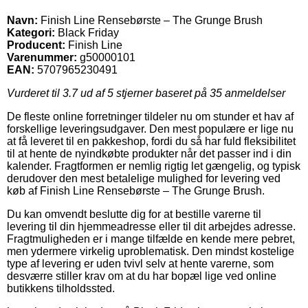
Navn:
Finish Line Rensebørste – The Grunge Brush
Kategori:
Black Friday
Producent:
Finish Line
Varenummer:
g50000101
EAN:
5707965230491
Vurderet til
3.7
ud af 5 stjerner baseret på
35
anmeldelser
De fleste online forretninger tildeler nu om stunder et hav af
forskellige leveringsudgaver. Den mest populære er lige nu
at få leveret til en pakkeshop, fordi du så har fuld fleksibilitet
til at hente de nyindkøbte produkter når det passer ind i din
kalender. Fragtformen er nemlig rigtig let gængelig, og typisk
derudover den mest betalelige mulighed for levering ved
køb af Finish Line Rensebørste – The Grunge Brush.
Du kan omvendt beslutte dig for at bestille varerne til
levering til din hjemmeadresse eller til dit arbejdes adresse.
Fragtmuligheden er i mange tilfælde en kende mere pebret,
men ydermere virkelig uproblematisk. Den mindst kostelige
type af levering er uden tvivl selv at hente varerne, som
desværre stiller krav om at du har bopæl lige ved online
butikkens tilholdssted.