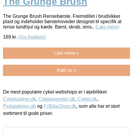
The Grunge Brush
The Grunge Brush Rensebørste. Fremstillet i brudsikker
plast og indeholder børstehoveder designet til specifik at
rense tandhjul og kæde. Børst, skrab, rens..
(Læs mere)
169
kr.
(Vis fragtpris)
Læs mere »
Køb nu »
De mest populære cykel-webshops er i øjeblikket
Cykelpartner.dk
,
Cykelexperten.dk
,
Cykler.dk
,
Pedalatleten.dk
og
FriBikeShop.dk
, som alle har et stort
sortiment til gode priser.