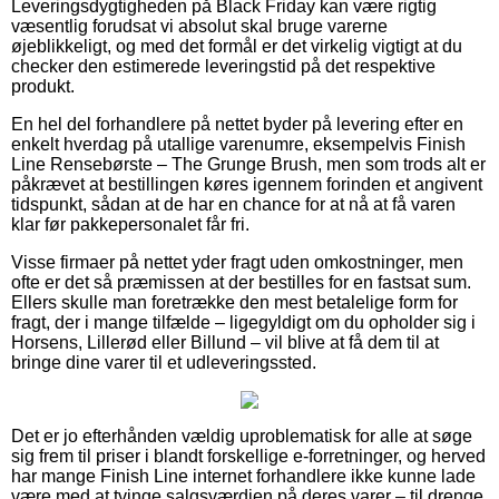
Leveringsdygtigheden på Black Friday kan være rigtig
væsentlig forudsat vi absolut skal bruge varerne
øjeblikkeligt, og med det formål er det virkelig vigtigt at du
checker den estimerede leveringstid på det respektive
produkt.
En hel del forhandlere på nettet byder på levering efter en
enkelt hverdag på utallige varenumre, eksempelvis Finish
Line Rensebørste – The Grunge Brush, men som trods alt er
påkrævet at bestillingen køres igennem forinden et angivent
tidspunkt, sådan at de har en chance for at nå at få varen
klar før pakkepersonalet får fri.
Visse firmaer på nettet yder fragt uden omkostninger, men
ofte er det så præmissen at der bestilles for en fastsat sum.
Ellers skulle man foretrække den mest betalelige form for
fragt, der i mange tilfælde – ligegyldigt om du opholder sig i
Horsens, Lillerød eller Billund – vil blive at få dem til at
bringe dine varer til et udleveringssted.
Det er jo efterhånden vældig uproblematisk for alle at søge
sig frem til priser i blandt forskellige e-forretninger, og herved
har mange Finish Line internet forhandlere ikke kunne lade
være med at tvinge salgsværdien på deres varer – til drenge