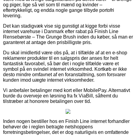
og piger, lige så vel som til mænd og kvinder –
eftertrykkeligt, og endda nogle gange tilbyde portofri
levering.
Det kan stadigvæk vise sig gunstigt at kigge forbi visse
internet varehuse i Danmark efter rabat på Finish Line
Rensebørste – The Grunge Brush inden du køber, så man er
garanteret at antage den prisbilligste pris.
Du skal imidlertid være obs på, at i tilfælde af at en e-shop
reklamerer produkter til en salgspris der anses for helt
fantastisk favorabel, så bør det i nogle tilfælde være et
symbol på en svindel internet virksomhed. Kortkøb er ikke
desto mindre omfavnet af en foranstaltning, som forsvarer
kunden imod uægte internet virksomheder.
Vi anbefaler betalinger med kort eller MobilePay. Alternativt
burde du overveje en løsning fra fx ViaBill, såfremt du
tilstræber at honorere betalingen over tid.
Inden nogen bestiller hos en Finish Line internet forhandler
behøver de i reglen betragte netshoppens
forretningsbetingelser, det er dog naturligvis en omfattende