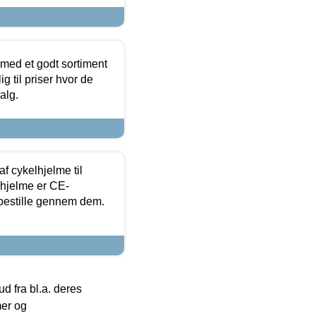
 med et godt sortiment
g til priser hvor de
alg.
f cykelhjelme til
lhjelme er CE-
 bestille gennem dem.
 fra bl.a. deres
mer og