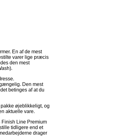
ormer. En af de mest
stilte varer lige præcis
ledes den mest
Wash).
dresse.
t gængelig. Den mest
det betinges af at du
pakke øjeblikkeligt, og
n aktuelle vare.
s Finish Line Premium
lle tidligere end et
germedarbejderne drager