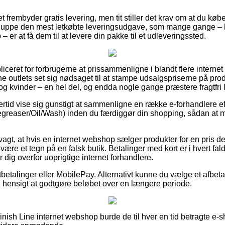
tet frembyder gratis levering, men tit stiller det krav om at du køb
uppe den mest letkøbte leveringsudgave, som mange gange – l
 – er at få dem til at levere din pakke til et udleveringssted.
iceret for forbrugerne at prissammenligne i blandt flere internet
ne outlets set sig nødsaget til at stampe udsalgspriserne på produ
g kvinder – en hel del, og endda nogle gange præstere fragtfri 
ertid vise sig gunstigt at sammenligne en række e-forhandlere ef
reaser/Oil/Wash) inden du færdiggør din shopping, sådan at ma
gt, at hvis en internet webshop sælger produkter for en pris der
 være et tegn på en falsk butik. Betalinger med kort er i hvert fa
 dig overfor uoprigtige internet forhandlere.
tbetalinger eller MobilePay. Alternativt kunne du vælge et afbeta
til hensigt at godtgøre beløbet over en længere periode.
inish Line internet webshop burde de til hver en tid betragte e-