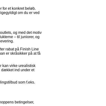
er for et konkret beløb.
igegyldigt om du er ved
 outlets, og med det motiv
kterne – til juniorer, og
levering.
ter rabat på Finish Line
n er skråsikker på at få
 kan virke urealistisk
ld dækket ind under et
lingstilbud som f.eks.
shoppens betingelser,