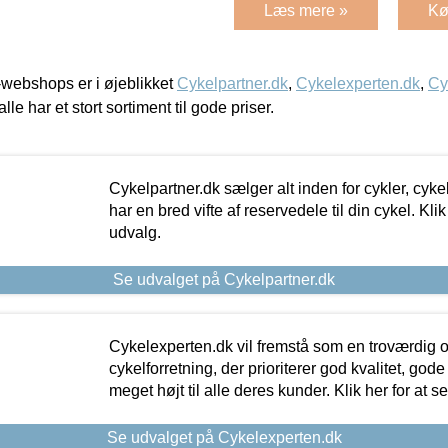
Læs mere »
Kø
webshops er i øjeblikket
Cykelpartner.dk
,
Cykelexperten.dk
,
Cy
alle har et stort sortiment til gode priser.
Cykelpartner.dk sælger alt inden for cykler, cyke
har en bred vifte af reservedele til din cykel. Klik
udvalg.
Se udvalget på Cykelpartner.dk
Cykelexperten.dk vil fremstå som en troværdig o
cykelforretning, der prioriterer god kvalitet, god
meget højt til alle deres kunder. Klik her for at s
Se udvalget på Cykelexperten.dk