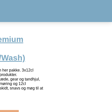
remium
l/Wash)
n her pakke. 3x12cl
produkter.
 kæde, gear og tandhjul,
møring og 12cl
kidt, snavs og møg til at