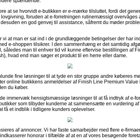
 videre spændende.
 at se hvorvidt e-butikken er e-mærke tilsluttet, fordi det genere
lovgivning, foruden at e-forretningen rutinemæssigt overvåges af 
r desuden en god genvej til assistance, såfremt du møder proble
 at man er sat ind i de grundlæggende betingelser der har indf
hed e-shoppen tilsikrer. I den sammenhæng er det samtidig afgø
l, således man til enhver tid vil kunne eftervise bestillingen af
), hvad end man søger et produkt til en herre eller dame.
nlunde fine løsninger til at tyde en stor gruppe andre køberes 
agter online butikkens anmeldelser af Finish Line Premium Value
den du køber.
e immervæk hensigtsmæssige løsninger til at få indtryk af e-forr
-butikker som tilbyder kunderne at sammensætte en vurdering a
 få et indblik i tidligere kunders oplevelser.
eres af annoncer. Vi har faste samarbejder med flere e-firmaer 
 indkasserer honorar i tilfælde af at en af vores besøgende foret