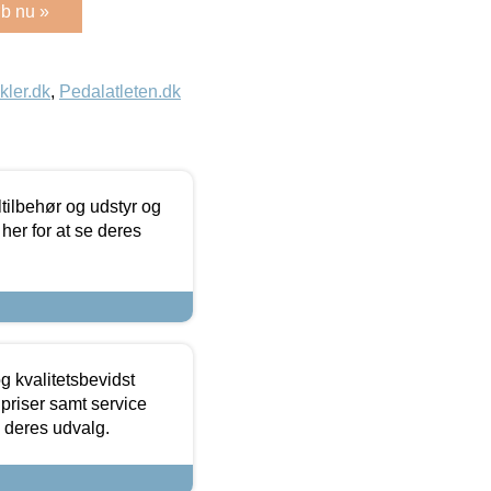
b nu »
kler.dk
,
Pedalatleten.dk
ltilbehør og udstyr og
 her for at se deres
g kvalitetsbevidst
e priser samt service
e deres udvalg.