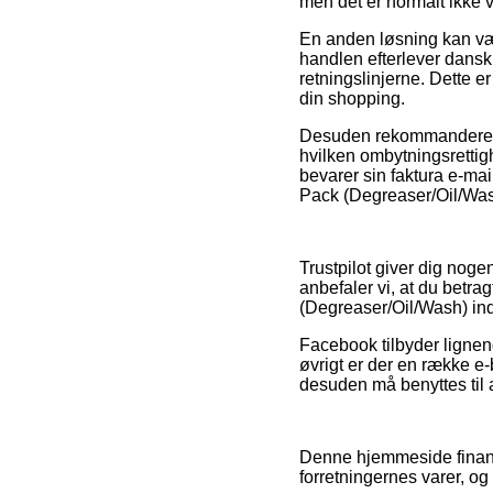
men det er normalt ikke
En anden løsning kan være
handlen efterlever dansk 
retningslinjerne. Dette e
din shopping.
Desuden rekommanderer vi
hvilken ombytningsrettig
bevarer sin faktura e-mai
Pack (Degreaser/Oil/Wash
Trustpilot giver dig noge
anbefaler vi, at du betr
(Degreaser/Oil/Wash) in
Facebook tilbyder lignend
øvrigt er der en række e
desuden må benyttes til at
Denne hjemmeside finansi
forretningernes varer, og