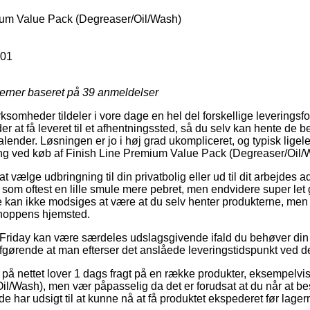
um Value Pack (Degreaser/Oil/Wash)
01
jerner baseret på
39
anmeldelser
rksomheder tildeler i vore dage en hel del forskellige leveringsf
r at få leveret til et afhentningssted, så du selv kan hente de be
kalender. Løsningen er jo i høj grad ukompliceret, og typisk lige
ing ved køb af Finish Line Premium Value Pack (Degreaser/Oil/
 vælge udbringning til din privatbolig eller ud til dit arbejdes a
som oftest en lille smule mere pebret, men endvidere super le
 kan ikke modsiges at være at du selv henter produkterne, men 
shoppens hjemsted.
Friday kan være særdeles udslagsgivende ifald du behøver din 
fgørende at man efterser det anslåede leveringstidspunkt ved de
å nettet lover 1 dags fragt på en række produkter, eksempelvi
/Wash), men vær påpasselig da det er forudsat at du når at besti
t de har udsigt til at kunne nå at få produktet ekspederet før la