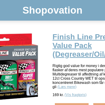
Shopovation
Finish Line P
Value Pack
(Degreaser/Oi
Rigtig god value for money i de
flasker af deres mest populære 
Multidegreaser til affedtning af
12cl Cross Country WET til ops
koncentreret Bikewash som får s
gli
(Læs mere)
169
kr.
(Vis fragtpris)