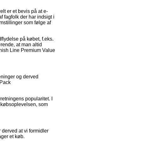
lt er et bevis på at e-
fagfolk der har indsigt i
mstillinger som følge af
lydelse på købet, f.eks.
rende, at man altid
 Finish Line Premium Value
meninger og derved
 Pack
etningens popularitet. I
f købsoplevelsen, som
derved at vi formidler
ager et køb.