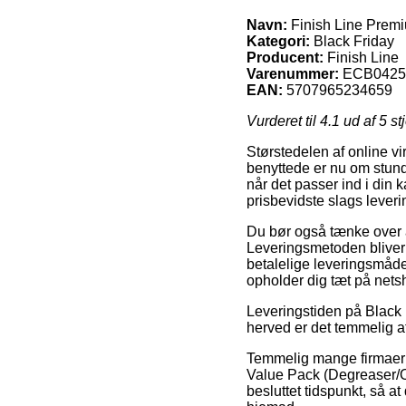
Navn:
Finish Line Premi
Kategori:
Black Friday
Producent:
Finish Line
Varenummer:
ECB0425
EAN:
5707965234659
Vurderet til
4.1
ud af 5 st
Størstedelen af online vi
benyttede er nu om stunde
når det passer ind i din 
prisbevidste slags lever
Du bør også tænke over at
Leveringsmetoden bliver 
betalelige leveringsmåde
opholder dig tæt på net
Leveringstiden på Black 
herved er det temmelig a
Temmelig mange firmaer p
Value Pack (Degreaser/Oil
besluttet tidspunkt, så a