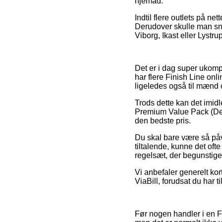
hjemad.
Indtil flere outlets på net
Derudover skulle man sn
Viborg, Ikast eller Lystrup
Det er i dag super ukompl
har flere Finish Line onli
ligeledes også til mænd o
Trods dette kan det imidl
Premium Value Pack (Deg
den bedste pris.
Du skal bare være så påva
tiltalende, kunne det ofte
regelsæt, der begunstiger
Vi anbefaler generelt kor
ViaBill, forudsat du har 
Før nogen handler i en F