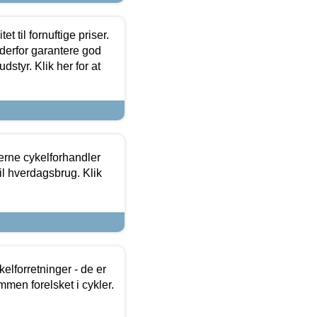
et til fornuftige priser.
 derfor garantere god
dstyr. Klik her for at
erne cykelforhandler
til hverdagsbrug. Klik
lforretninger - de er
mmen forelsket i cykler.