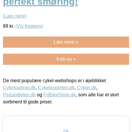
perfekt smøring!
(Læs mere)
89
kr.
(Vis fragtpris)
Læs mere »
Køb nu »
De mest populære cykel-webshops er i øjeblikket
Cykelpartner.dk
,
Cykelexperten.dk
,
Cykler.dk
,
Pedalatleten.dk
og
FriBikeShop.dk
, som alle har et stort
sortiment til gode priser.