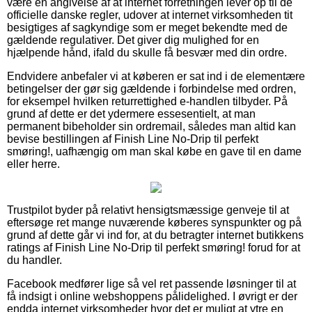
være en angivelse af at internet forretningen lever op til de
officielle danske regler, udover at internet virksomheden tit
besigtiges af sagkyndige som er meget bekendte med de
gældende regulativer. Det giver dig mulighed for en
hjælpende hånd, ifald du skulle få besvær med din ordre.
Endvidere anbefaler vi at køberen er sat ind i de elementære
betingelser der gør sig gældende i forbindelse med ordren,
for eksempel hvilken returrettighed e-handlen tilbyder. På
grund af dette er det ydermere essesentielt, at man
permanent bibeholder sin ordremail, således man altid kan
bevise bestillingen af Finish Line No-Drip til perfekt
smøring!, uafhængig om man skal købe en gave til en dame
eller herre.
Trustpilot byder på relativt hensigtsmæssige genveje til at
eftersøge ret mange nuværende køberes synspunkter og på
grund af dette går vi ind for, at du betragter internet butikkens
ratings af Finish Line No-Drip til perfekt smøring! forud for at
du handler.
Facebook medfører lige så vel ret passende løsninger til at
få indsigt i online webshoppens pålidelighed. I øvrigt er der
endda internet virksomheder hvor det er muligt at ytre en