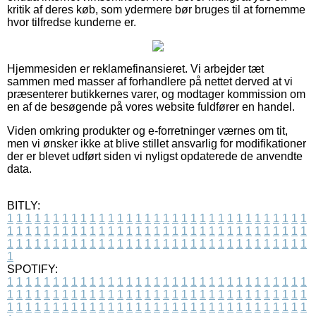
kritik af deres køb, som ydermere bør bruges til at fornemme
hvor tilfredse kunderne er.
Hjemmesiden er reklamefinansieret. Vi arbejder tæt
sammen med masser af forhandlere på nettet derved at vi
præsenterer butikkernes varer, og modtager kommission om
en af de besøgende på vores website fuldfører en handel.
Viden omkring produkter og e-forretninger værnes om tit,
men vi ønsker ikke at blive stillet ansvarlig for modifikationer
der er blevet udført siden vi nyligst opdaterede de anvendte
data.
BITLY:
1
1
1
1
1
1
1
1
1
1
1
1
1
1
1
1
1
1
1
1
1
1
1
1
1
1
1
1
1
1
1
1
1
1
1
1
1
1
1
1
1
1
1
1
1
1
1
1
1
1
1
1
1
1
1
1
1
1
1
1
1
1
1
1
1
1
1
1
1
1
1
1
1
1
1
1
1
1
1
1
1
1
1
1
1
1
1
1
1
1
1
1
1
1
1
1
1
1
1
1
SPOTIFY:
1
1
1
1
1
1
1
1
1
1
1
1
1
1
1
1
1
1
1
1
1
1
1
1
1
1
1
1
1
1
1
1
1
1
1
1
1
1
1
1
1
1
1
1
1
1
1
1
1
1
1
1
1
1
1
1
1
1
1
1
1
1
1
1
1
1
1
1
1
1
1
1
1
1
1
1
1
1
1
1
1
1
1
1
1
1
1
1
1
1
1
1
1
1
1
1
1
1
1