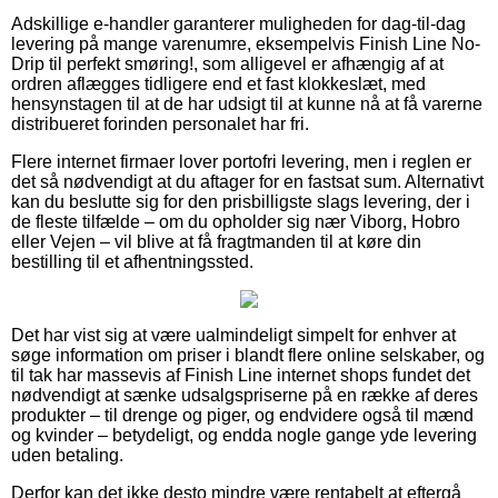
Adskillige e-handler garanterer muligheden for dag-til-dag
levering på mange varenumre, eksempelvis Finish Line No-
Drip til perfekt smøring!, som alligevel er afhængig af at
ordren aflægges tidligere end et fast klokkeslæt, med
hensynstagen til at de har udsigt til at kunne nå at få varerne
distribueret forinden personalet har fri.
Flere internet firmaer lover portofri levering, men i reglen er
det så nødvendigt at du aftager for en fastsat sum. Alternativt
kan du beslutte sig for den prisbilligste slags levering, der i
de fleste tilfælde – om du opholder sig nær Viborg, Hobro
eller Vejen – vil blive at få fragtmanden til at køre din
bestilling til et afhentningssted.
Det har vist sig at være ualmindeligt simpelt for enhver at
søge information om priser i blandt flere online selskaber, og
til tak har massevis af Finish Line internet shops fundet det
nødvendigt at sænke udsalgspriserne på en række af deres
produkter – til drenge og piger, og endvidere også til mænd
og kvinder – betydeligt, og endda nogle gange yde levering
uden betaling.
Derfor kan det ikke desto mindre være rentabelt at eftergå