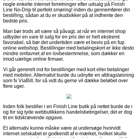
nogle enkelte internet forretninger efter udsalg på Finish
Line No-Drip til perfekt smøring! inden du gennemfører din
bestilling, sådan at du er skudsikker på at indhente den
bedste pris.
Man bør trods alt være så påvagt, at når en internet shop
udbyder en vare til salg for en pris der er helt ekstremt
favorabel, så bør det undertiden være et bevis på en fup
online webshop. Bestillinger med betalingskort er ikke desto
mindre omfavnet af en lovbestemmelse, som dækker en
imod uærlige online firmaer.
Vi går generelt ind for bestillinger med kort eller betalinger
med mobilen. Alternativt burde du udnytte en afdragsløsning
som fx ViaBill, for så vidt du gerne vil dække beløbet over
flere uger.
Inden folk bestiller i en Finish Line butik på nettet burde de i
og for sig tyde webbutikkens handelsbetingelser, det er dog
tit en tidskrævende opgave.
Et alternativ kunne måske være at undersøge hvorvidt
internet selskabet er godkendt af e-mærket, hvilket skulle