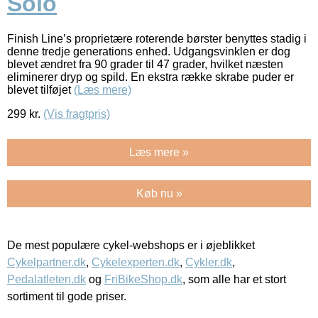
Solo
Finish Line’s proprietære roterende børster benyttes stadig i
denne tredje generations enhed. Udgangsvinklen er dog
blevet ændret fra 90 grader til 47 grader, hvilket næsten
eliminerer dryp og spild. En ekstra række skrabe puder er
blevet tilføjet
(Læs mere)
299
kr.
(Vis fragtpris)
Læs mere »
Køb nu »
De mest populære cykel-webshops er i øjeblikket
Cykelpartner.dk
,
Cykelexperten.dk
,
Cykler.dk
,
Pedalatleten.dk
og
FriBikeShop.dk
, som alle har et stort
sortiment til gode priser.