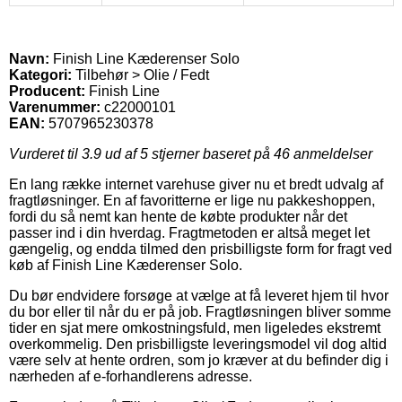
Navn:
Finish Line Kæderenser Solo
Kategori:
Tilbehør > Olie / Fedt
Producent:
Finish Line
Varenummer:
c22000101
EAN:
5707965230378
Vurderet til
3.9
ud af 5 stjerner baseret på
46
anmeldelser
En lang række internet varehuse giver nu et bredt udvalg af
fragtløsninger. En af favoritterne er lige nu pakkeshoppen,
fordi du så nemt kan hente de købte produkter når det
passer ind i din hverdag. Fragtmetoden er altså meget let
gængelig, og endda tilmed den prisbilligste form for fragt ved
køb af Finish Line Kæderenser Solo.
Du bør endvidere forsøge at vælge at få leveret hjem til hvor
du bor eller til når du er på job. Fragtløsningen bliver somme
tider en sjat mere omkostningsfuld, men ligeledes ekstremt
overkommelig. Den prisbilligste leveringsmodel vil dog altid
være selv at hente ordren, som jo kræver at du befinder dig i
nærheden af e-forhandlerens adresse.