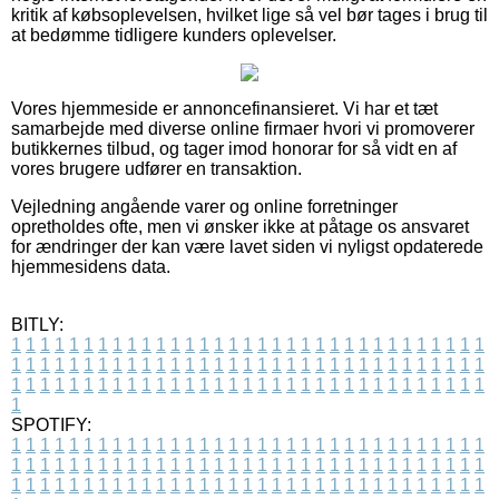
kritik af købsoplevelsen, hvilket lige så vel bør tages i brug til
at bedømme tidligere kunders oplevelser.
Vores hjemmeside er annoncefinansieret. Vi har et tæt
samarbejde med diverse online firmaer hvori vi promoverer
butikkernes tilbud, og tager imod honorar for så vidt en af
vores brugere udfører en transaktion.
Vejledning angående varer og online forretninger
opretholdes ofte, men vi ønsker ikke at påtage os ansvaret
for ændringer der kan være lavet siden vi nyligst opdaterede
hjemmesidens data.
BITLY:
1
1
1
1
1
1
1
1
1
1
1
1
1
1
1
1
1
1
1
1
1
1
1
1
1
1
1
1
1
1
1
1
1
1
1
1
1
1
1
1
1
1
1
1
1
1
1
1
1
1
1
1
1
1
1
1
1
1
1
1
1
1
1
1
1
1
1
1
1
1
1
1
1
1
1
1
1
1
1
1
1
1
1
1
1
1
1
1
1
1
1
1
1
1
1
1
1
1
1
1
SPOTIFY:
1
1
1
1
1
1
1
1
1
1
1
1
1
1
1
1
1
1
1
1
1
1
1
1
1
1
1
1
1
1
1
1
1
1
1
1
1
1
1
1
1
1
1
1
1
1
1
1
1
1
1
1
1
1
1
1
1
1
1
1
1
1
1
1
1
1
1
1
1
1
1
1
1
1
1
1
1
1
1
1
1
1
1
1
1
1
1
1
1
1
1
1
1
1
1
1
1
1
1