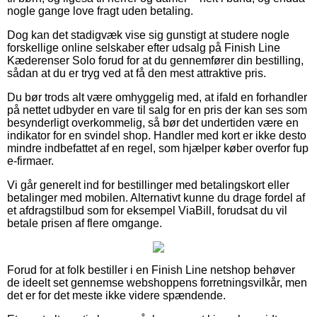
nogle gange love fragt uden betaling.
Dog kan det stadigvæk vise sig gunstigt at studere nogle
forskellige online selskaber efter udsalg på Finish Line
Kæderenser Solo forud for at du gennemfører din bestilling,
sådan at du er tryg ved at få den mest attraktive pris.
Du bør trods alt være omhyggelig med, at ifald en forhandler
på nettet udbyder en vare til salg for en pris der kan ses som
besynderligt overkommelig, så bør det undertiden være en
indikator for en svindel shop. Handler med kort er ikke desto
mindre indbefattet af en regel, som hjælper køber overfor fup
e-firmaer.
Vi går generelt ind for bestillinger med betalingskort eller
betalinger med mobilen. Alternativt kunne du drage fordel af
et afdragstilbud som for eksempel ViaBill, forudsat du vil
betale prisen af flere omgange.
Forud for at folk bestiller i en Finish Line netshop behøver
de ideelt set gennemse webshoppens forretningsvilkår, men
det er for det meste ikke videre spændende.