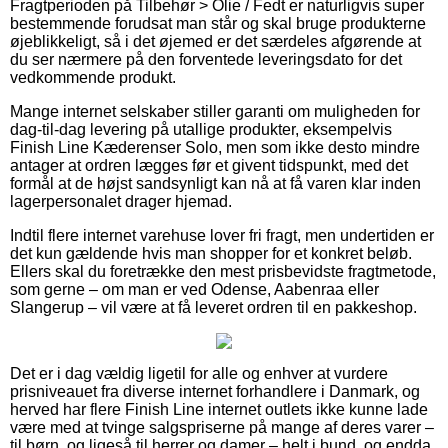
Fragtperioden på Tilbehør > Olie / Fedt er naturligvis super
bestemmende forudsat man står og skal bruge produkterne
øjeblikkeligt, så i det øjemed er det særdeles afgørende at
du ser nærmere på den forventede leveringsdato for det
vedkommende produkt.
Mange internet selskaber stiller garanti om muligheden for
dag-til-dag levering på utallige produkter, eksempelvis
Finish Line Kæderenser Solo, men som ikke desto mindre
antager at ordren lægges før et givent tidspunkt, med det
formål at de højst sandsynligt kan nå at få varen klar inden
lagerpersonalet drager hjemad.
Indtil flere internet varehuse lover fri fragt, men undertiden er
det kun gældende hvis man shopper for et konkret beløb.
Ellers skal du foretrække den mest prisbevidste fragtmetode,
som gerne – om man er ved Odense, Aabenraa eller
Slangerup – vil være at få leveret ordren til en pakkeshop.
Det er i dag vældig ligetil for alle og enhver at vurdere
prisniveauet fra diverse internet forhandlere i Danmark, og
herved har flere Finish Line internet outlets ikke kunne lade
være med at tvinge salgspriserne på mange af deres varer –
til børn, og ligeså til herrer og damer – helt i bund, og endda