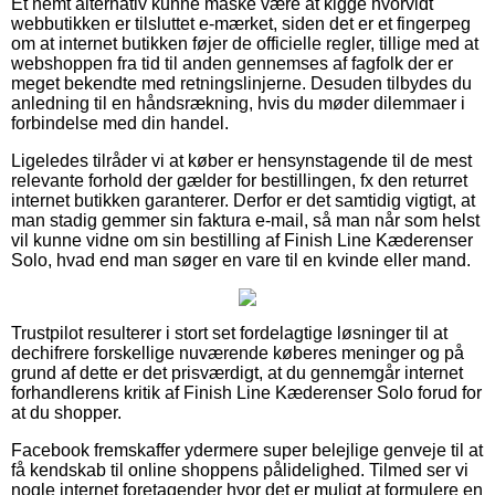
Et nemt alternativ kunne måske være at kigge hvorvidt
webbutikken er tilsluttet e-mærket, siden det er et fingerpeg
om at internet butikken føjer de officielle regler, tillige med at
webshoppen fra tid til anden gennemses af fagfolk der er
meget bekendte med retningslinjerne. Desuden tilbydes du
anledning til en håndsrækning, hvis du møder dilemmaer i
forbindelse med din handel.
Ligeledes tilråder vi at køber er hensynstagende til de mest
relevante forhold der gælder for bestillingen, fx den returret
internet butikken garanterer. Derfor er det samtidig vigtigt, at
man stadig gemmer sin faktura e-mail, så man når som helst
vil kunne vidne om sin bestilling af Finish Line Kæderenser
Solo, hvad end man søger en vare til en kvinde eller mand.
Trustpilot resulterer i stort set fordelagtige løsninger til at
dechifrere forskellige nuværende køberes meninger og på
grund af dette er det prisværdigt, at du gennemgår internet
forhandlerens kritik af Finish Line Kæderenser Solo forud for
at du shopper.
Facebook fremskaffer ydermere super belejlige genveje til at
få kendskab til online shoppens pålidelighed. Tilmed ser vi
nogle internet foretagender hvor det er muligt at formulere en